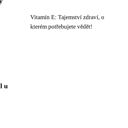
y
Vitamín E: Tajemství zdraví, o
kterém potřebujete vědět!
l u