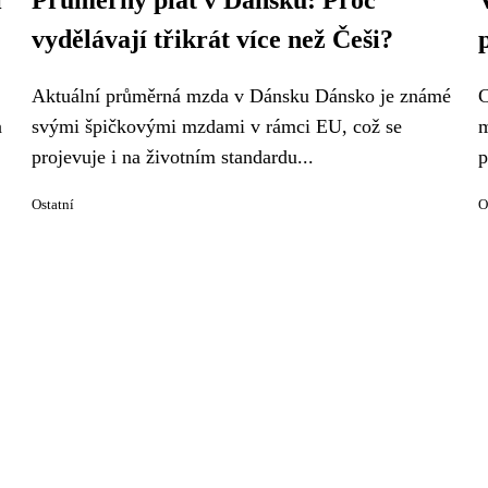
í
Průměrný plat v Dánsku: Proč
vydělávají třikrát více než Češi?
Aktuální průměrná mzda v Dánsku Dánsko je známé
C
a
svými špičkovými mzdami v rámci EU, což se
m
projevuje i na životním standardu...
p
Ostatní
O