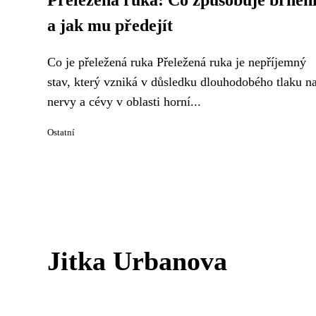
Přeležená ruka: Co způsobuje brněn
a jak mu předejít
Co je přeležená ruka Přeležená ruka je nepříjemný
stav, který vzniká v důsledku dlouhodobého tlaku n
nervy a cévy v oblasti horní...
Ostatní
Jitka Urbanova