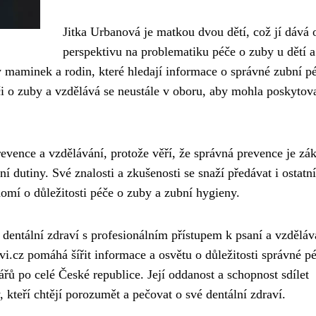
Jitka Urbanová je matkou dvou dětí, což jí dává 
perspektivu na problematiku péče o zuby u dětí a
 maminek a rodin, které hledají informace o správné zubní pé
i o zuby a vzdělává se neustále v oboru, aby mohla poskytov
evence a vzdělávání, protože věří, že správná prevence je z
í dutiny. Své znalosti a zkušenosti se snaží předávat i ostatn
omí o důležitosti péče o zuby a zubní hygieny.
 dentální zdraví s profesionálním přístupem k psaní a vzděláv
vi.cz pomáhá šířit informace a osvětu o důležitosti správné p
ářů po celé České republice. Její oddanost a schopnost sdílet
ky, kteří chtějí porozumět a pečovat o své dentální zdraví.