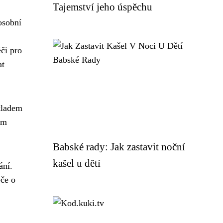
Tajemství jeho úspěchu
osobní
či pro
at
ákladem
ím
Babské rady: Jak zastavit noční
kašel u dětí
ání.
éče o