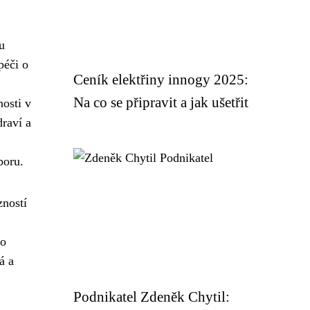
u
péči o
Ceník elektřiny innogy 2025:
Na co se připravit a jak ušetřit
nosti v
draví a
boru.
zností
 o
á a
Podnikatel Zdeněk Chytil: