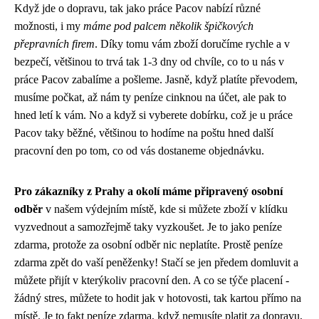
Když jde o dopravu, tak jako
práce Pacov
nabízí různé
možnosti, i my
máme pod palcem několik špičkových
přepravních firem
. Díky tomu vám zboží doručíme rychle a v
bezpečí, většinou to trvá tak 1-3 dny od chvíle, co to u nás v
práce Pacov zabalíme a pošleme. Jasně, když platíte převodem,
musíme počkat, až nám ty peníze cinknou na účet, ale pak to
hned letí k vám. No a když si vyberete dobírku, což je u práce
Pacov taky běžné, většinou to hodíme na poštu hned další
pracovní den po tom, co od vás dostaneme objednávku.
Pro zákazníky z Prahy a okolí máme připravený osobní
odběr
v našem výdejním místě, kde si můžete zboží v klídku
vyzvednout a samozřejmě taky vyzkoušet. Je to jako
peníze
zdarma
, protože za osobní odběr nic neplatíte. Prostě peníze
zdarma zpět do vaší peněženky! Stačí se jen předem domluvit a
můžete přijít v kterýkoliv pracovní den. A co se týče placení -
žádný stres, můžete to hodit jak v hotovosti, tak kartou přímo na
místě. Je to fakt peníze zdarma, když nemusíte platit za dopravu,