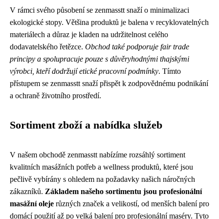
V rámci svého působení se zenmasstt snaží o minimalizaci
ekologické stopy. Většina produktů je balena v recyklovatelných
materiálech a důraz je kladen na udržitelnost celého
dodavatelského řetězce.
Obchod také podporuje fair trade
principy a spolupracuje pouze s důvěryhodnými thajskými
výrobci, kteří dodržují etické pracovní podmínky
. Tímto
přístupem se zenmasstt snaží přispět k zodpovědnému podnikání
a ochraně životního prostředí.
Sortiment zboží a nabídka služeb
V našem obchodě zenmasstt nabízíme rozsáhlý sortiment
kvalitních masážních potřeb a wellness produktů, které jsou
pečlivě vybírány s ohledem na požadavky našich náročných
zákazníků.
Základem našeho sortimentu jsou profesionální
masážní oleje
různých značek a velikostí, od menších balení pro
domácí použití až po velká balení pro profesionální maséry. Tyto