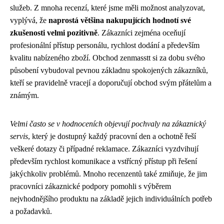
služeb. Z mnoha recenzí, které jsme měli možnost analyzovat,
vyplývá, že
naprostá většina nakupujících hodnotí své
zkušenosti velmi pozitivně
. Zákazníci zejména oceňují
profesionální přístup personálu, rychlost dodání a především
kvalitu nabízeného zboží. Obchod zenmasstt si za dobu svého
působení vybudoval pevnou základnu spokojených zákazníků,
kteří se pravidelně vracejí a doporučují obchod svým přátelům a
známým.
Velmi často se v hodnoceních objevují pochvaly na zákaznický
servis
, který je dostupný každý pracovní den a ochotně řeší
veškeré dotazy či případné reklamace. Zákazníci vyzdvihují
především rychlost komunikace a vstřícný přístup při řešení
jakýchkoliv problémů. Mnoho recenzentů také zmiňuje, že jim
pracovníci zákaznické podpory pomohli s výběrem
nejvhodnějšího produktu na základě jejich individuálních potřeb
a požadavků.