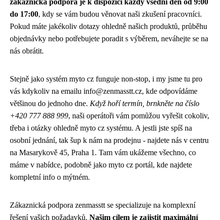
zákaznická podpora je k dispozici každý všední den od 9:00
do 17:00
, kdy se vám budou věnovat naši zkušení pracovníci.
Pokud máte jakékoliv dotazy ohledně našich produktů, průběhu
objednávky nebo potřebujete poradit s výběrem, neváhejte se na
nás obrátit.
Stejně jako systém myto cz funguje non-stop, i my jsme tu pro
vás kdykoliv na emailu info@zenmasstt.cz, kde odpovídáme
většinou do jednoho dne.
Když hoří termín, brnkněte na číslo
+420 777 888 999
, naši operátoři vám pomůžou vyřešit cokoliv,
třeba i otázky ohledně
myto cz
systému. A jestli jste spíš na
osobní jednání, tak šup k nám na prodejnu - najdete nás v centru
na Masarykově 45, Praha 1. Tam vám ukážeme všechno, co
máme v nabídce, podobně jako myto cz portál, kde najdete
kompletní info o mýtném.
Zákaznická podpora zenmasstt se specializuje na komplexní
řešení vašich požadavků.
Našim cílem je zajistit maximální