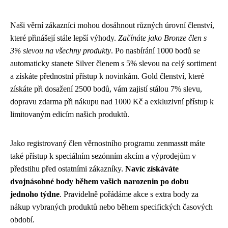
Naši věrní zákazníci mohou dosáhnout různých úrovní členství,
které přinášejí stále lepší výhody.
Začínáte jako Bronze člen s
3% slevou na všechny produkty
. Po nasbírání 1000 bodů se
automaticky stanete Silver členem s 5% slevou na celý sortiment
a získáte přednostní přístup k novinkám. Gold členství, které
získáte při dosažení 2500 bodů, vám zajistí stálou 7% slevu,
dopravu zdarma při nákupu nad 1000 Kč a exkluzivní přístup k
limitovaným edicím našich produktů.
Jako registrovaný člen věrnostního programu zenmasstt máte
také přístup k speciálním sezónním akcím a výprodejům v
předstihu před ostatními zákazníky.
Navíc získáváte
dvojnásobné body během vašich narozenin po dobu
jednoho týdne
. Pravidelně pořádáme akce s extra body za
nákup vybraných produktů nebo během specifických časových
období.