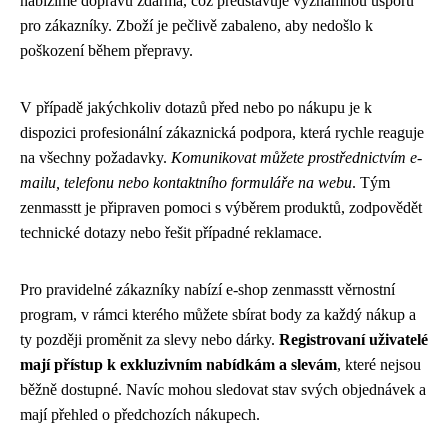
nabízíme dopravu zdarma, což představuje významnou úsporu
pro zákazníky. Zboží je pečlivě zabaleno, aby nedošlo k
poškození během přepravy.
V případě jakýchkoliv dotazů před nebo po nákupu je k
dispozici profesionální zákaznická podpora, která rychle reaguje
na všechny požadavky.
Komunikovat můžete prostřednictvím e-
mailu, telefonu nebo kontaktního formuláře na webu
. Tým
zenmasstt je připraven pomoci s výběrem produktů, zodpovědět
technické dotazy nebo řešit případné reklamace.
Pro pravidelné zákazníky nabízí e-shop zenmasstt věrnostní
program, v rámci kterého můžete sbírat body za každý nákup a
ty později proměnit za slevy nebo dárky.
Registrovaní uživatelé
mají přístup k exkluzivním nabídkám a slevám
, které nejsou
běžně dostupné. Navíc mohou sledovat stav svých objednávek a
mají přehled o předchozích nákupech.