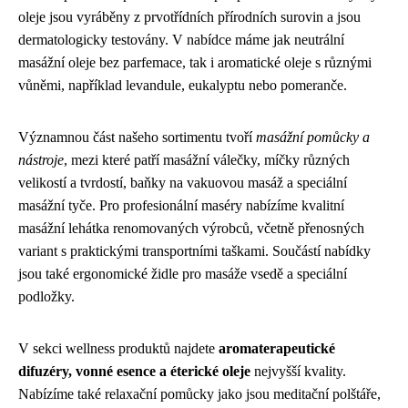
oleje jsou vyráběny z prvotřídních přírodních surovin a jsou
dermatologicky testovány. V nabídce máme jak neutrální
masážní oleje bez parfemace, tak i aromatické oleje s různými
vůněmi, například levandule, eukalyptu nebo pomeranče.
Významnou část našeho sortimentu tvoří
masážní pomůcky a
nástroje
, mezi které patří masážní válečky, míčky různých
velikostí a tvrdostí, baňky na vakuovou masáž a speciální
masážní tyče. Pro profesionální maséry nabízíme kvalitní
masážní lehátka renomovaných výrobců, včetně přenosných
variant s praktickými transportními taškami. Součástí nabídky
jsou také ergonomické židle pro masáže vsedě a speciální
podložky.
V sekci wellness produktů najdete
aromaterapeutické
difuzéry, vonné esence a éterické oleje
nejvyšší kvality.
Nabízíme také relaxační pomůcky jako jsou meditační polštáře,