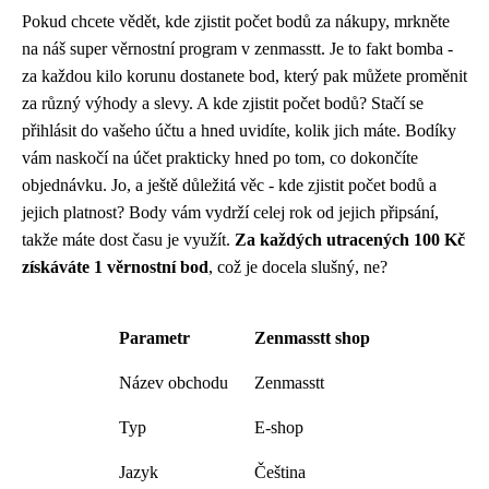
Pokud chcete vědět, kde zjistit počet bodů za nákupy, mrkněte
na náš super věrnostní program v zenmasstt. Je to fakt bomba -
za každou kilo korunu dostanete bod, který pak můžete proměnit
za různý výhody a slevy. A
kde zjistit počet bodů
? Stačí se
přihlásit do vašeho účtu a hned uvidíte, kolik jich máte. Bodíky
vám naskočí na účet prakticky hned po tom, co dokončíte
objednávku. Jo, a ještě důležitá věc - kde zjistit počet bodů a
jejich platnost? Body vám vydrží celej rok od jejich připsání,
takže máte dost času je využít.
Za každých utracených 100 Kč
získáváte 1 věrnostní bod
, což je docela slušný, ne?
Parametr
Zenmasstt shop
Název obchodu
Zenmasstt
Typ
E-shop
Jazyk
Čeština