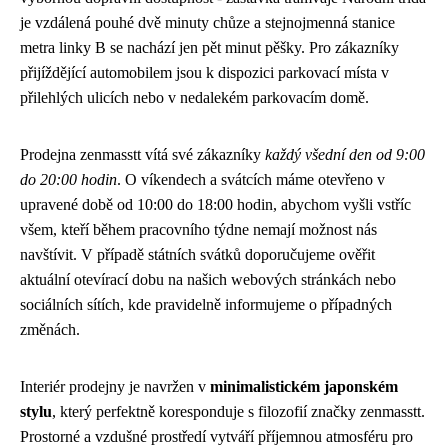
je vzdálená pouhé dvě minuty chůze a stejnojmenná stanice
metra linky B se nachází jen pět minut pěšky. Pro zákazníky
přijíždějící automobilem jsou k dispozici parkovací místa v
přilehlých ulicích nebo v nedalekém parkovacím domě.
Prodejna zenmasstt vítá své zákazníky
každý všední den od 9:00
do 20:00 hodin
. O víkendech a svátcích máme otevřeno v
upravené době od 10:00 do 18:00 hodin, abychom vyšli vstříc
všem, kteří během pracovního týdne nemají možnost nás
navštívit. V případě státních svátků doporučujeme ověřit
aktuální otevírací dobu na našich webových stránkách nebo
sociálních sítích, kde pravidelně informujeme o případných
změnách.
Interiér prodejny je navržen v
minimalistickém japonském
stylu
, který perfektně koresponduje s filozofií značky zenmasstt.
Prostorné a vzdušné prostředí vytváří příjemnou atmosféru pro