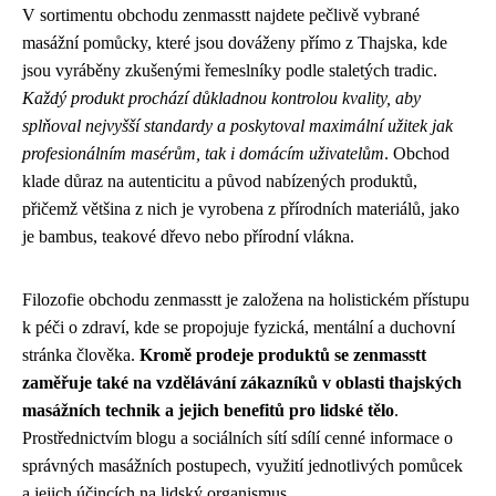
V sortimentu obchodu zenmasstt najdete pečlivě vybrané
masážní pomůcky, které jsou dováženy přímo z Thajska, kde
jsou vyráběny zkušenými řemeslníky podle staletých tradic.
Každý produkt prochází důkladnou kontrolou kvality, aby
splňoval nejvyšší standardy a poskytoval maximální užitek jak
profesionálním masérům, tak i domácím uživatelům
. Obchod
klade důraz na autenticitu a původ nabízených produktů,
přičemž většina z nich je vyrobena z přírodních materiálů, jako
je bambus, teakové dřevo nebo přírodní vlákna.
Filozofie obchodu zenmasstt je založena na holistickém přístupu
k péči o zdraví, kde se propojuje fyzická, mentální a duchovní
stránka člověka.
Kromě prodeje produktů se zenmasstt
zaměřuje také na vzdělávání zákazníků v oblasti thajských
masážních technik a jejich benefitů pro lidské tělo
.
Prostřednictvím blogu a sociálních sítí sdílí cenné informace o
správných masážních postupech, využití jednotlivých pomůcek
a jejich účincích na lidský organismus.