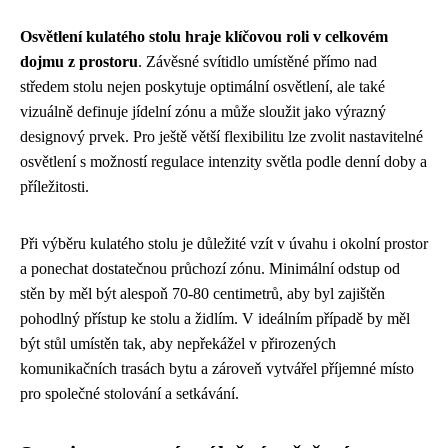
Osvětlení kulatého stolu hraje klíčovou roli v celkovém
dojmu z prostoru
. Závěsné svítidlo umístěné přímo nad
středem stolu nejen poskytuje optimální osvětlení, ale také
vizuálně definuje jídelní zónu a může sloužit jako výrazný
designový prvek. Pro ještě větší flexibilitu lze zvolit nastavitelné
osvětlení s možností regulace intenzity světla podle denní doby a
příležitosti.
Při výběru kulatého stolu je důležité vzít v úvahu i okolní prostor
a ponechat dostatečnou průchozí zónu. Minimální odstup od
stěn by měl být alespoň 70-80 centimetrů, aby byl zajištěn
pohodlný přístup ke stolu a židlím. V ideálním případě by měl
být stůl umístěn tak, aby nepřekážel v přirozených
komunikačních trasách bytu a zároveň vytvářel příjemné místo
pro společné stolování a setkávání.