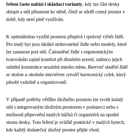
řešení často nabízí i skládací varianty
, kdy lze část desky
sklopit a stůl přisunout ke stěně, čímž se ušetří cenný prostor v
době, kdy není plně využíván.
K optimálnímu využití prostoru přispívá i správný výběr židlí.
Pro malý byt jsou ideální stohovatelné židle nebo modely, které
lze zasunout pod stůl. Čalouněné židle s ergonomickým
tvarováním zajistí komfort při dlouhém sezení, zatímco jejich
subtilní konstrukce nezabírá mnoho místa.
Barevné sladění židlí
se stolem a okolním interiérem vytváří harmonický celek
, který
působí vzdušně a organizovaně.
V případě potřeby většího úložného prostoru lze zvolit kulatý
stůl s integrovaným úložným prostorem v podstavci nebo s
možností připevnění malých háčků či organizérů na spodní
stranu desky. Toto řešení je zvláště praktické v malých bytech,
kde každý dodatečný úložný prostor přijde vhod.