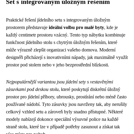
Set s integrovaným úložným řešením
Praktické řešení jídelního setu s integrovaným úložným
prostorem představuje
ideální volbu pro malé byty
, kde je
každý centimetr prostoru vzácný. Tento typ nábytku kombinuje
funkčnost jídelního stolu s chytrým úložným řešením, které
může výrazně zlepšit organizaci vašeho domova. Moderní
designéři přicházejí s inovativními nápady, jak maximálně využít
prostor pod stolem nebo v jeho bezprostřední blízkosti.
Nejpopulárnější variantou jsou jídelní sety s vestavěnými
zásuvkami pod deskou stolu
, které poskytují diskrétní úložný
prostor pro jídelní příbory, ubrousky, prostírání nebo méně často
používané nádobí. Tyto zásuvky jsou navrženy tak, aby nerušily
celkový vzhled setu a zároveň byly snadno přístupné. Některé
modely nabízejí dokonce speciální výsuvné police na každé
straně stolu, které lze v případě potřeby zasunout a získat tak