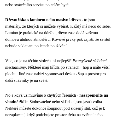
nebo svátečního servisu po celém bytě.
Dřevotříska s laminem nebo masivní dřevo
- to jsou
materiály, ze kterých si můžete vybírat. Každý má něco do sebe.
Lamino je praktické na údržbu, dřevo zase dodá vašemu
domovu útulnou atmosféru. Kovové prvky pak zajistí, že se stůl
nebude viklat ani po letech používání.
Víte, co je na těchto stolech asi nejlepší?
Promyšlené skládací
mechanismy
. Některé mají křídla po stranách - hop a máte větší
plochu. Jiné zase nabízí vysunovací desku - šup a prostor pro
další strávníky je na světě.
No a když už mluvíme o chytrých řešeních -
nezapomeňte na
vhodné židle
. Stohovatelné nebo skládací jsou jasná volba.
Některé můžete dokonce šoupnout pod složený stůl, což je k
nezaplacení, když potřebujete prostor třeba na cvičení nebo