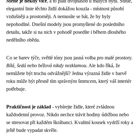
Méně je někdy více
, a to platí dvojnásob u malých bytů. Štíhlé,
elegantní linie těchto židlí dokážou kouzla - místnost působí
vzdušněji a prostorněji. A nemusíte se bát, že by byly
nepohodlné. Dnešní modely jsou promyšlené do posledního
detailu, takže si na nich v pohodě posedíte i během dlouhého
nedělního oběda.
Co se barev týče, světlé tóny jsou jasná volba pro malé prostory.
Bílá, šedá nebo béžová nikdy nezklamou
. Ale kdo říká, že
nemůžete být trochu odvážnější? Jedna výrazná židle v barvě
roku může být přesně tím správným šmrncem, který váš interiér
potřebuje.
Praktičnost je základ
- vybírejte židle, které zvládnou
každodenní provoz. Nikdo nechce trávit hodiny údržbou nebo
se stresovat při každém škrábanci. Kvalitní kousek vydrží roky a
ještě bude vypadat skvěle.