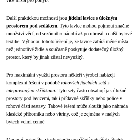
více místa pro pohyb.
Další praktickou možností jsou
jídelní lavice s úložným
prostorem pod sedákem
. Tyto lavice mohou pojmout značné
množství věcí, od sezónního nádobí až po ubrusů a další bytové
textilie. Výhodou tohoto řešení je, že lavice zabírá méně místa
než jednotlivé židle a současně poskytuje dodatečný úložný
prostor, který by jinak zůstal nevyužitý.
Pro maximální využití prostoru někteří výrobci nabízejí
komplexní řešení v podobě
rohových jídelních setů s
integrovanými skříňkami
. Tyto sety často obsahují jak úložné
prostory pod lavicemi, tak i přídavné skříňky nebo police v
rohové části sestavy. Takové řešení může sloužit jako náhrada
klasické příborníku nebo vitríny, což je zejména v malých
bytech velmi cenné.
Moderní materiály a technologie umožňují vytvářet nábytek,