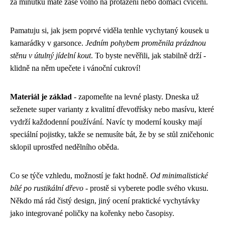
za minutku máte zase volno na protažení nebo domácí cvičení.
Pamatuju si, jak jsem poprvé viděla tenhle vychytaný kousek u
kamarádky v garsonce.
Jedním pohybem proměnila prázdnou
stěnu v útulný jídelní kout
. To byste nevěřili, jak stabilně drží -
klidně na něm upečete i vánoční cukroví!
Materiál je základ
- zapomeňte na levné plasty. Dneska už
seženete super varianty z kvalitní dřevotřísky nebo masívu, které
vydrží každodenní používání. Navíc ty moderní kousky mají
speciální pojistky, takže se nemusíte bát, že by se stůl zničehonic
sklopil uprostřed nedělního oběda.
Co se týče vzhledu, možností je fakt hodně.
Od minimalistické
bílé po rustikální dřevo
- prostě si vyberete podle svého vkusu.
Někdo má rád čistý design, jiný ocení praktické vychytávky
jako integrované poličky na kořenky nebo časopisy.