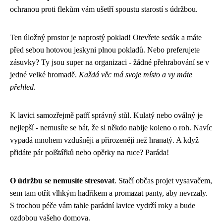
ochranou proti flekům vám ušetří spoustu starostí s údržbou.
Ten úložný prostor je naprostý poklad! Otevřete sedák a máte
před sebou hotovou jeskyni plnou pokladů. Nebo preferujete
zásuvky? Ty jsou super na organizaci - žádné přehrabování se v
jedné velké hromadě.
Každá věc má svoje místo a vy máte
přehled
.
K lavici samozřejmě patří správný stůl. Kulatý nebo oválný je
nejlepší - nemusíte se bát, že si někdo nabije koleno o roh. Navíc
vypadá mnohem vzdušněji a přirozeněji než hranatý. A když
přidáte pár polštářků nebo opěrky na ruce? Paráda!
O údržbu se nemusíte stresovat
. Stačí občas projet vysavačem,
sem tam otřít vlhkým hadříkem a promazat panty, aby nevrzaly.
S trochou péče vám tahle parádní lavice vydrží roky a bude
ozdobou vašeho domova.