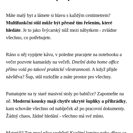
Máte malý byt a lámete si hlavu s každým centimetrem?
Multifunkční stůl může být přesně tím řešením, které
hledáte
. Je to jako švýcarský nůž mezi nábytkem - zvládne
všechno, co potřebujete.
Ráno u něj vypijete kávu, v poledne pracujete na notebooku a
večer pozvete kamarády na večeři.
Dnešní doba home office
přímo volá po takové praktické všestrannosti
. A když přijde
návštěva? Šup, stůl rozložíte a máte prostor pro všechny.
Pamatujete na ty staré masivní stoly po babičce? Zapomeňte na
ně.
Moderní kousky mají chytře ukryté šuplíky a přihrádky
,
kam schováte všechno od nabíječek až po pracovní dokumenty.
Žádný chaos, žádné hledání - všechno má své místo.
Materiál? Ten musí něco vydržet!
Kvalitní lamino nebo dřevo se