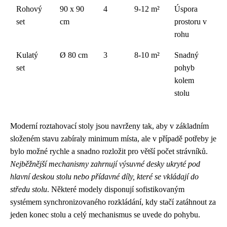
Rohový
90 x 90
4
9-12 m²
Úspora
set
cm
prostoru v
rohu
Kulatý
Ø 80 cm
3
8-10 m²
Snadný
set
pohyb
kolem
stolu
Moderní roztahovací stoly jsou navrženy tak, aby v základním
složeném stavu zabíraly minimum místa, ale v případě potřeby je
bylo možné rychle a snadno rozložit pro větší počet strávníků.
Nejběžnější mechanismy zahrnují výsuvné desky ukryté pod
hlavní deskou stolu nebo přídavné díly, které se vkládají do
středu stolu
. Některé modely disponují sofistikovaným
systémem synchronizovaného rozkládání, kdy stačí zatáhnout za
jeden konec stolu a celý mechanismus se uvede do pohybu.