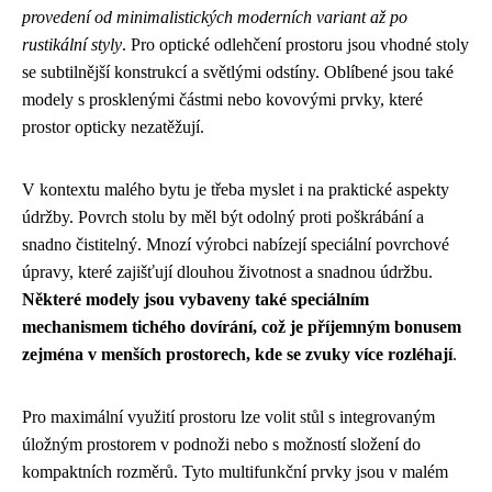
provedení od minimalistických moderních variant až po
rustikální styly
. Pro optické odlehčení prostoru jsou vhodné stoly
se subtilnější konstrukcí a světlými odstíny. Oblíbené jsou také
modely s prosklenými částmi nebo kovovými prvky, které
prostor opticky nezatěžují.
V kontextu malého bytu je třeba myslet i na praktické aspekty
údržby. Povrch stolu by měl být odolný proti poškrábání a
snadno čistitelný. Mnozí výrobci nabízejí speciální povrchové
úpravy, které zajišťují dlouhou životnost a snadnou údržbu.
Některé modely jsou vybaveny také speciálním
mechanismem tichého dovírání, což je příjemným bonusem
zejména v menších prostorech, kde se zvuky více rozléhají
.
Pro maximální využití prostoru lze volit stůl s integrovaným
úložným prostorem v podnoži nebo s možností složení do
kompaktních rozměrů. Tyto multifunkční prvky jsou v malém