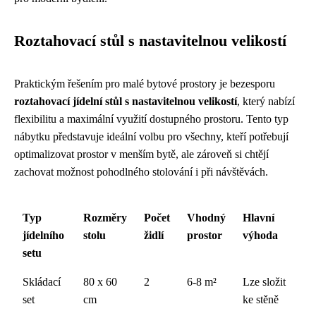
Roztahovací stůl s nastavitelnou velikostí
Praktickým řešením pro malé bytové prostory je bezesporu
roztahovací jídelní stůl s nastavitelnou velikostí
, který nabízí
flexibilitu a maximální využití dostupného prostoru. Tento typ
nábytku představuje ideální volbu pro všechny, kteří potřebují
optimalizovat prostor v menším bytě, ale zároveň si chtějí
zachovat možnost pohodlného stolování i při návštěvách.
Typ
Rozměry
Počet
Vhodný
Hlavní
jídelního
stolu
židlí
prostor
výhoda
setu
Skládací
80 x 60
2
6-8 m²
Lze složit
set
cm
ke stěně