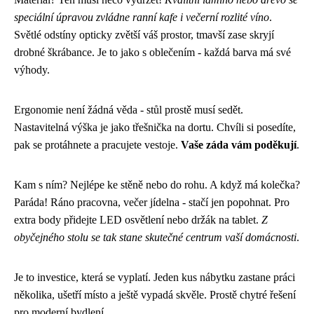
speciální úpravou zvládne ranní kafe i večerní rozlité víno
.
Světlé odstíny opticky zvětší váš prostor, tmavší zase skryjí
drobné škrábance. Je to jako s oblečením - každá barva má své
výhody.
Ergonomie není žádná věda - stůl prostě musí sedět.
Nastavitelná výška je jako třešnička na dortu. Chvíli si posedíte,
pak se protáhnete a pracujete vestoje.
Vaše záda vám poděkují
.
Kam s ním? Nejlépe ke stěně nebo do rohu. A když má kolečka?
Paráda! Ráno pracovna, večer jídelna - stačí jen popohnat. Pro
extra body přidejte LED osvětlení nebo držák na tablet.
Z
obyčejného stolu se tak stane skutečné centrum vaší domácnosti
.
Je to investice, která se vyplatí. Jeden kus nábytku zastane práci
několika, ušetří místo a ještě vypadá skvěle. Prostě chytré řešení
pro moderní bydlení.