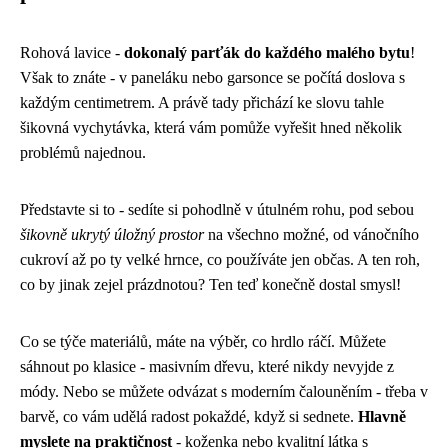
Rohová lavice -
dokonalý parťák do každého malého bytu
!
Však to znáte - v paneláku nebo garsonce se počítá doslova s
každým centimetrem. A právě tady přichází ke slovu tahle
šikovná vychytávka, která vám pomůže vyřešit hned několik
problémů najednou.
Představte si to - sedíte si pohodlně v útulném rohu, pod sebou
šikovně ukrytý úložný prostor
na všechno možné, od vánočního
cukroví až po ty velké hrnce, co používáte jen občas. A ten roh,
co by jinak zejel prázdnotou? Ten teď konečně dostal smysl!
Co se týče materiálů, máte na výběr, co hrdlo ráčí. Můžete
sáhnout po klasice - masivním dřevu, které nikdy nevyjde z
módy. Nebo se můžete odvázat s moderním čalouněním - třeba v
barvě, co vám udělá radost pokaždé, když si sednete.
Hlavně
myslete na praktičnost
- koženka nebo kvalitní látka s