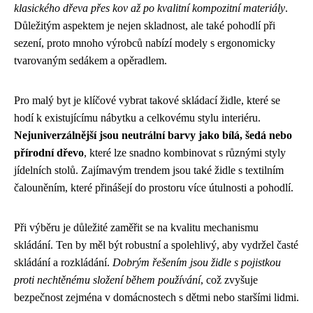
klasického dřeva přes kov až po kvalitní kompozitní materiály
.
Důležitým aspektem je nejen skladnost, ale také pohodlí při
sezení, proto mnoho výrobců nabízí modely s ergonomicky
tvarovaným sedákem a opěradlem.
Pro malý byt je klíčové vybrat takové skládací židle, které se
hodí k existujícímu nábytku a celkovému stylu interiéru.
Nejuniverzálnější jsou neutrální barvy jako bílá, šedá nebo
přírodní dřevo
, které lze snadno kombinovat s různými styly
jídelních stolů. Zajímavým trendem jsou také židle s textilním
čalouněním, které přinášejí do prostoru více útulnosti a pohodlí.
Při výběru je důležité zaměřit se na kvalitu mechanismu
skládání. Ten by měl být robustní a spolehlivý, aby vydržel časté
skládání a rozkládání.
Dobrým řešením jsou židle s pojistkou
proti nechtěnému složení během používání
, což zvyšuje
bezpečnost zejména v domácnostech s dětmi nebo staršími lidmi.