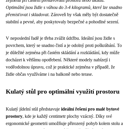
zejména při častém přestavování prostoru nebo úklidu.
Optimální jsou židle s váhou do 3-4 kilogramů, které lze snadno
přemisťovat i skladovat
. Zároveň by však měly být dostatečně
stabilní a pevné, aby poskytovaly bezpečné a pohodlné sezení.
V neposlední řadě je třeba zvážit údržbu. Ideální jsou židle s
povrchem, který se snadno čistí a je odolný proti poškrábání. To
je důležité zejména při častém skládání a rozkládání, kdy může
docházet k většímu opotřebení. Některé modely nabízejí i
voděodolnou úpravu, což je praktické zejména v případě, že
židle občas využíváme i na balkoně nebo terase.
Kulatý stůl pro optimální využití prostoru
Kulatý jídelní stůl představuje
ideální řešení pro malé bytové
prostory
, kde je každý centimetr plochy vzácný. Díky své
ergonomické geometrii umožňuje přirozený pohyb kolem stolu a