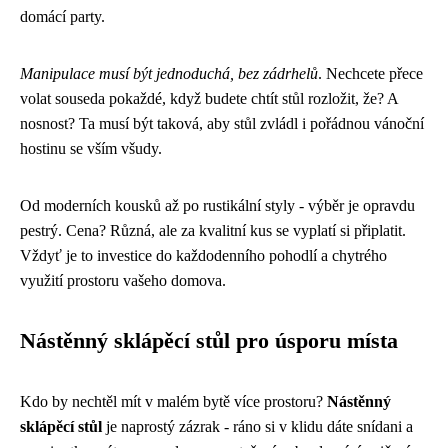
domácí party.
Manipulace musí být jednoduchá, bez zádrhelů
. Nechcete přece
volat souseda pokaždé, když budete chtít stůl rozložit, že? A
nosnost? Ta musí být taková, aby stůl zvládl i pořádnou vánoční
hostinu se vším všudy.
Od moderních kousků až po rustikální styly - výběr je opravdu
pestrý. Cena? Různá, ale za kvalitní kus se vyplatí si připlatit.
Vždyť je to investice do každodenního pohodlí a chytrého
využití prostoru vašeho domova.
Nástěnný sklápěcí stůl pro úsporu místa
Kdo by nechtěl mít v malém bytě více prostoru?
Nástěnný
sklápěcí stůl
je naprostý zázrak - ráno si v klidu dáte snídani a