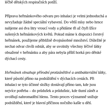
léčbě dětských respiračních potíží.
Příprava heřmánkového odvaru pro inhalaci je velmi jednoduchá a
nevyžaduje žádné speciální vybavení. Do větší mísy nebo hrnce
nalijeme asi dva litry vroucí vody a přidáme tři až čtyři lžíce
sušených heřmánkových květů. Pokud máme k dispozici čerstvý
heřmánek, použijeme přibližně dvojnásobné množství. Důležité je
nechat odvar chvíli odstát, aby se uvolnily všechny léčivé látky
obsažené v heřmánku a aby pára nebyla příliš horká pro dětské
dýchací cesty.
Heřmánek obsahuje přírodní protizánětlivé a antibakteriální látky
,
které působí přímo na podráždění v dýchacích cestách. Při
inhalaci se tyto účinné složky dostávají přímo tam, kde jsou
nejvíce potřeba – do průdušek a průdušnic, kde tlumí zánět a
uvolňují nahromadění hlenu. Tento proces významně snižuje
podráždění, které je hlavní příčinou nočního kašle u dětí.