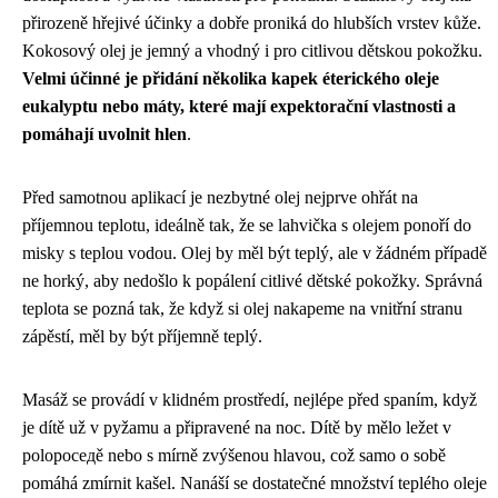
přirozeně hřejivé účinky a dobře proniká do hlubších vrstev kůže.
Kokosový olej je jemný a vhodný i pro citlivou dětskou pokožku.
Velmi účinné je přidání několika kapek éterického oleje
eukalyptu nebo máty, které mají expektorační vlastnosti a
pomáhají uvolnit hlen
.
Před samotnou aplikací je nezbytné olej nejprve ohřát na
příjemnou teplotu, ideálně tak, že se lahvička s olejem ponoří do
misky s teplou vodou. Olej by měl být teplý, ale v žádném případě
ne horký, aby nedošlo k popálení citlivé dětské pokožky. Správná
teplota se pozná tak, že když si olej nakapeme na vnitřní stranu
zápěstí, měl by být příjemně teplý.
Masáž se provádí v klidném prostředí, nejlépe před spaním, když
je dítě už v pyžamu a připravené na noc. Dítě by mělo ležet v
polopoседě nebo s mírně zvýšenou hlavou, což samo o sobě
pomáhá zmírnit kašel. Nanáší se dostatečné množství teplého oleje