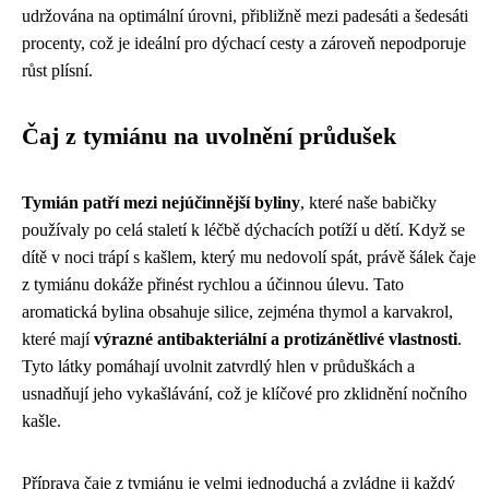
udržována na optimální úrovni, přibližně mezi padesáti a šedesáti
procenty, což je ideální pro dýchací cesty a zároveň nepodporuje
růst plísní.
Čaj z tymiánu na uvolnění průdušek
Tymián patří mezi nejúčinnější byliny
, které naše babičky
používaly po celá staletí k léčbě dýchacích potíží u dětí. Když se
dítě v noci trápí s kašlem, který mu nedovolí spát, právě šálek čaje
z tymiánu dokáže přinést rychlou a účinnou úlevu. Tato
aromatická bylina obsahuje silice, zejména thymol a karvakrol,
které mají
výrazné antibakteriální a protizánětlivé vlastnosti
.
Tyto látky pomáhají uvolnit zatvrdlý hlen v průduškách a
usnadňují jeho vykašlávání, což je klíčové pro zklidnění nočního
kašle.
Příprava čaje z tymiánu je velmi jednoduchá a zvládne ji každý