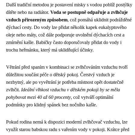
Další tradiční metodou je postavení misky s vodou poblíž postýlky
dítěte nebo na radiátor.
Voda se postupně odpařuje a zvlhčuje
vzduch přirozeným způsobem
, což pomáhá uklidnit podrážděné
dýchací cesty. Do vody lze přidat několik kapek eukalyptového
oleje nebo máty, což dále podporuje uvolnění dýchacích cest a
zmírnění kašle. Babičky často doporučovaly přidat do vody i
trochu heřmánku, který má uklidňující účinky.
Větrání před spaním v kombinaci se zvlhčováním vzduchu tvoří
důležitou součást péče o dětský pokoj. Čerstvý vzduch je
nezbytný, ale po vyvětrání je potřeba místnost opět dostatečně
zvlhčit.
Ideální vlhkost vzduchu v dětském pokoji by se měla
pohybovat mezi 40 až 60 procenty
, což vytváří optimální
podmínky pro klidný spánek bez nočního kašle.
Pokud rodina nemá k dispozici moderní zvlhčovač vzduchu, lze
využít starou babskou radu s vařením vody v pokoji. Krátce před