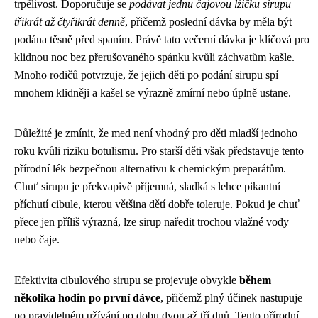
trpělivost. Doporučuje se
podávat jednu čajovou lžičku sirupu
třikrát až čtyřikrát denně
, přičemž poslední dávka by měla být
podána těsně před spaním. Právě tato večerní dávka je klíčová pro
klidnou noc bez přerušovaného spánku kvůli záchvatům kašle.
Mnoho rodičů potvrzuje, že jejich děti po podání sirupu spí
mnohem klidněji a kašel se výrazně zmírní nebo úplně ustane.
Důležité je zmínit, že med není vhodný pro děti mladší jednoho
roku kvůli riziku botulismu. Pro starší děti však představuje tento
přírodní lék bezpečnou alternativu k chemickým preparátům.
Chuť sirupu je překvapivě příjemná, sladká s lehce pikantní
příchutí cibule, kterou většina dětí dobře toleruje. Pokud je chuť
přece jen příliš výrazná, lze sirup naředit trochou vlažné vody
nebo čaje.
Efektivita cibulového sirupu se projevuje obvykle
během
několika hodin po první dávce
, přičemž plný účinek nastupuje
po pravidelném užívání po dobu dvou až tří dnů. Tento přírodní