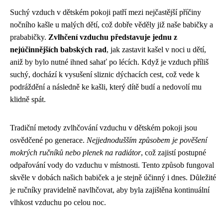
Suchý vzduch v dětském pokoji patří mezi nejčastější příčiny
nočního kašle u malých dětí, což dobře věděly již naše babičky a
prababičky.
Zvlhčení vzduchu představuje jednu z
nejúčinnějších babských rad
, jak zastavit kašel v noci u dětí,
aniž by bylo nutné ihned sahať po lécích. Když je vzduch příliš
suchý, dochází k vysušení sliznic dýchacích cest, což vede k
podráždění a následně ke kašli, který dítě budí a nedovolí mu
klidně spát.
Tradiční metody zvlhčování vzduchu v dětském pokoji jsou
osvědčené po generace.
Nejjednodušším způsobem je pověšení
mokrých ručníků nebo plenek na radiátor
, což zajistí postupné
odpařování vody do vzduchu v místnosti. Tento způsob fungoval
skvěle v dobách našich babiček a je stejně účinný i dnes. Důležité
je ručníky pravidelně navlhčovat, aby byla zajištěna kontinuální
vlhkost vzduchu po celou noc.