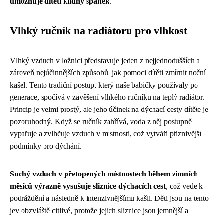
umožňuje dítěti klidný spánek
.
Vlhký ručník na radiátoru pro vlhkost
Vlhký vzduch v ložnici představuje jeden z nejjednodušších a
zároveň nejúčinnějších způsobů, jak pomoci dítěti zmírnit noční
kašel. Tento tradiční postup, který naše babičky používaly po
generace, spočívá v zavěšení vlhkého ručníku na teplý radiátor.
Princip je velmi prostý, ale jeho účinek na dýchací cesty dítěte je
pozoruhodný. Když se ručník zahřívá, voda z něj postupně
vypařuje a zvlhčuje vzduch v místnosti, což vytváří příznivější
podmínky pro dýchání.
Suchý vzduch v přetopených místnostech během zimních
měsíců výrazně vysušuje sliznice dýchacích cest
, což vede k
podráždění a následně k intenzivnějšímu kašli. Děti jsou na tento
jev obzvláště citlivé, protože jejich sliznice jsou jemnější a