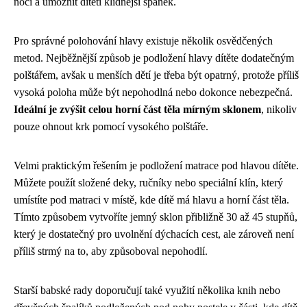
noci a umožnit dítěti klidnější spánek.
Pro správné polohování hlavy existuje několik osvědčených
metod. Nejběžnější způsob je podložení hlavy dítěte dodatečným
polštářem, avšak u menších dětí je třeba být opatrný, protože příliš
vysoká poloha může být nepohodlná nebo dokonce nebezpečná.
Ideální je zvýšit celou horní část těla mírným sklonem
, nikoliv
pouze ohnout krk pomocí vysokého polštáře.
Velmi praktickým řešením je podložení matrace pod hlavou dítěte.
Můžete použít složené deky, ručníky nebo speciální klín, který
umístíte pod matraci v místě, kde dítě má hlavu a horní část těla.
Tímto způsobem vytvoříte jemný sklon přibližně 30 až 45 stupňů,
který je dostatečný pro uvolnění dýchacích cest, ale zároveň není
příliš strmý na to, aby způsoboval nepohodlí.
Starší babské rady doporučují také využití několika knih nebo