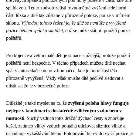
dřevěných špalíků podložených pod nohy postele v části, kde dítě
spí hlavou. Tento způsob zajistí rovnoměrné zvýšení celé horní
části lůžka a dítě tak zůstane v přirozené poloze, pouze v mírném
sklonu.
Výhodou tohoto řešení je, že dítě se nemůže z vyvýšené
pozice během spánku skutálet
, což se může stát při použití pouze
polštářů.
Pro kojence a velmi malé děti je situace složitější, protože použití
polštářů není bezpečné. V těchto případech můžete dítě nechat
spát v autosedačce nebo v houpačce, kde je horní část těla
přirozeně vyvýšená. Vždy však musíte dítě pečlivě sledovat a
ujistit se, že je v bezpečné poloze.
Důležité je také myslet na to, že
zvýšená poloha hlavy funguje
nejlépe v kombinaci s dostatečně zvlhčeným vzduchem v
místnosti
. Suchý vzduch totiž dráždí dýchací cesty a zhoršuje
kašel, zatímco vlhký vzduch pomáhá udržovat sliznice vlhké a
usnadňuje vykašlávání hlenu. Polohování hlavy do vyšší pozice je