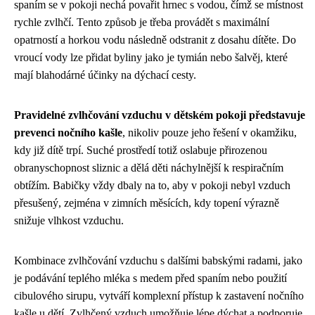
spaním se v pokoji nechá povařit hrnec s vodou, čímž se místnost
rychle zvlhčí. Tento způsob je třeba provádět s maximální
opatrností a horkou vodu následně odstranit z dosahu dítěte. Do
vroucí vody lze přidat byliny jako je tymián nebo šalvěj, které
mají blahodárné účinky na dýchací cesty.
Pravidelné zvlhčování vzduchu v dětském pokoji představuje
prevenci nočního kašle
, nikoliv pouze jeho řešení v okamžiku,
kdy již dítě trpí. Suché prostředí totiž oslabuje přirozenou
obranyschopnost sliznic a dělá děti náchylnější k respiračním
obtížím. Babičky vždy dbaly na to, aby v pokoji nebyl vzduch
přesušený, zejména v zimních měsících, kdy topení výrazně
snižuje vlhkost vzduchu.
Kombinace zvlhčování vzduchu s dalšími babskými radami, jako
je podávání teplého mléka s medem před spaním nebo použití
cibulového sirupu, vytváří komplexní přístup k zastavení nočního
kašle u dětí. Zvlhčený vzduch umožňuje lépe dýchat a podporuje