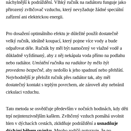
náchylnější k podráždění. Vlhký ručník na radiátoru funguje jako
přirozený zvlhčovač vzduchu, který nevyžaduje žádné speciální
zařízení ani elektrickou energii.
Pro dosažení optimálního efektu je důležité použít dostatečně
velký ručník, ideálně koupací, který pojme více vody a bude
odpařovat déle. Ručník by měl být namočený ve vlažné vodě a
důkladně vyždímaný, aby z něj nekápala voda přímo na podlahu
nebo radiátor.
Umístění ručníku na radiátor by mělo být
provedeno bezpečně
, aby nedošlo k jeho spadnutí nebo přehřátí.
Nejvhodnější je přeložit ručník přes radiátor tak, aby měl
dostatečný kontakt s teplým povrchem, ale zároveň aby nebránil
cirkulaci vzduchu.
Tato metoda se osvědčuje především v nočních hodinách, kdy děti
trpí nejintenzivnějším kašlem. Zvlhčený vzduch pomáhá uvolnit
hlen v dýchacích cestách, zklidňuje podráždění a
usnadňuje
dýchání během spánku
. Mnoho rodičů potvrzuje, že po