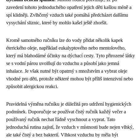
zavedení tohoto jednoduchého opatření jejich děti kašlou méně a
spí klidněji. Zvlhčený vzduch také pomáhá předcházet dalšímu
vysychání sliznic, které by mohlo kašel ještě zhoršit.
Kromě samotného ručníku lze do vody přidat několik kapek
éterického oleje, například eukalyptového nebo mentolového,
který má blahodárné účinky na dýchací cesty. Tyto přirozené látky
se s vodní párou uvolňují do vzduchu a působí jako jemná
inhalace. Je však nutné být opatrný s množstvím a vybrat oleje
vhodné pro děti, protože některé mohou být příliš intenzivní nebo
způsobit alergickou reakci.
Pravidelná výměna ručníku je důležitá pro udržení hygienických
podmínek. Doporučuje se používat čistý ručník každý večer a
používaný ručník nechat řádně vyschnout a vyprat. Tato
jednoduchá rutina zajistí, že vzduch v místnosti bude nejen vlhký,
ale také čistý a bez bakterií. Vlhkost vzduchu by měla být