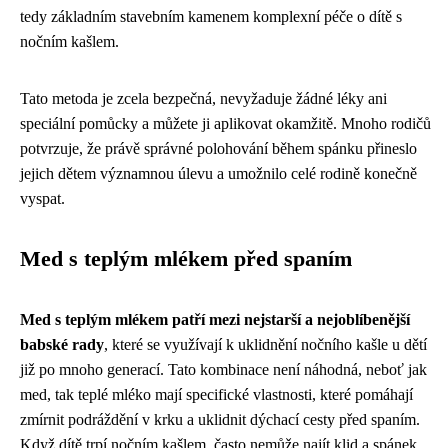
tedy základním stavebním kamenem komplexní péče o dítě s
nočním kašlem.
Tato metoda je zcela bezpečná, nevyžaduje žádné léky ani
speciální pomůcky a můžete ji aplikovat okamžitě. Mnoho rodičů
potvrzuje, že právě správné polohování během spánku přineslo
jejich dětem významnou úlevu a umožnilo celé rodině konečně
vyspat.
Med s teplým mlékem před spaním
Med s teplým mlékem patří mezi nejstarší a nejoblíbenější
babské rady
, které se využívají k uklidnění nočního kašle u dětí
již po mnoho generací. Tato kombinace není náhodná, neboť jak
med, tak teplé mléko mají specifické vlastnosti, které pomáhají
zmírnit podráždění v krku a uklidnit dýchací cesty před spaním.
Když dítě trpí nočním kašlem, často nemůže najít klid a spánek,