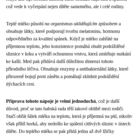
což vede k vyčerpání nejen dítěte samotného, ale i celé rodiny.
Teplé mléko působí
na organismus uklidňujícím způsobem
a
obsahuje látky, které podporují tvorbu melatoninu, hormonu
odpovědného za kvalitní spánek. Když je mléko zahřáté na
příjemnou teplotu, jeho konzistence pomáhá obalit podrážděné
sliznice v krku a vytváří ochrannou vrstvu, která zmírňuje nutkání
ke kašli. Med pak přidává další důležitou dimenzi tohoto
přírodního léčiva. Obsahuje enzymy a antibakteriální látky, které
přirozeně bojují proti zánětu a pomáhají zklidnit podráždění
dýchacích cest.
Příprava tohoto nápoje je velmi jednoduchá
, což je další
důvod, proč se tato babská rada těší takové oblibě mezi rodiči.
Stačí ohřát šálek mléka na teplotu, která je příjemná na pití, nikoliv
však příliš horká, aby nedošlo ke spálení citlivých sliznic v ústech
dítěte. Do teplého mléka se pak přidá jedna až dvě lžičky