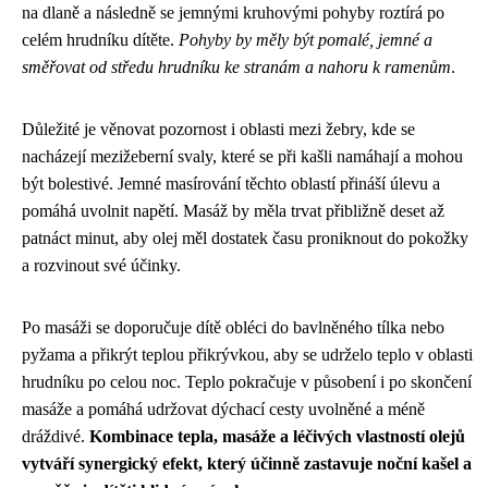
na dlaně a následně se jemnými kruhovými pohyby roztírá po
celém hrudníku dítěte.
Pohyby by měly být pomalé, jemné a
směřovat od středu hrudníku ke stranám a nahoru k ramenům
.
Důležité je věnovat pozornost i oblasti mezi žebry, kde se
nacházejí mezižeberní svaly, které se při kašli namáhají a mohou
být bolestivé. Jemné masírování těchto oblastí přináší úlevu a
pomáhá uvolnit napětí. Masáž by měla trvat přibližně deset až
patnáct minut, aby olej měl dostatek času proniknout do pokožky
a rozvinout své účinky.
Po masáži se doporučuje dítě obléci do bavlněného tílka nebo
pyžama a přikrýt teplou přikrývkou, aby se udrželo teplo v oblasti
hrudníku po celou noc. Teplo pokračuje v působení i po skončení
masáže a pomáhá udržovat dýchací cesty uvolněné a méně
dráždivé.
Kombinace tepla, masáže a léčivých vlastností olejů
vytváří synergický efekt, který účinně zastavuje noční kašel a