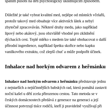
spaním působí na děti psychologicky uklidňujícím způsobem.
Důležité je také vybrat kvalitní med, nejlépe od místních včelařů,
protože takový med obsahuje více aktivních látek a nebyl
zbytečně zpracováván. Některé druhy medu, jako například
lipový nebo akátový, jsou obzvláště vhodné pro zklidnění
dýchacích cest. Teplé mléko s medem lze také obohacovat o další
přírodní ingredience, například špetku skořice nebo kapku
vanilkového extraktu, což zlepší chuť a může podpořit účinek.
Inhalace nad horkým odvarem z heřmánku
Inhalace nad horkým odvarem z heřmánku
představuje jednu
z nejstarších a nejúčinnějších babských rad, která pomáhá zastavit
noční kašel u dětí zcela přirozenou cestou. Tato metoda se v
českých domácnostech předává z generace na generaci a její
účinnost potvrzují tisíce rodičů, kteří ji pravidelně využívají při