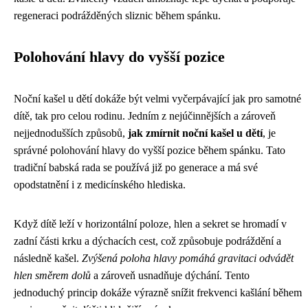
regeneraci podrážděných sliznic během spánku.
Polohování hlavy do vyšší pozice
Noční kašel u dětí dokáže být velmi vyčerpávající jak pro samotné
dítě, tak pro celou rodinu. Jedním z nejúčinnějších a zároveň
nejjednodušších způsobů,
jak zmírnit noční kašel u dětí
, je
správné polohování hlavy do vyšší pozice během spánku. Tato
tradiční babská rada se používá již po generace a má své
opodstatnění i z medicínského hlediska.
Když dítě leží v horizontální poloze, hlen a sekret se hromadí v
zadní části krku a dýchacích cest, což způsobuje podráždění a
následně kašel.
Zvýšená poloha hlavy pomáhá gravitaci odvádět
hlen směrem dolů
a zároveň usnadňuje dýchání. Tento
jednoduchý princip dokáže výrazně snížit frekvenci kašlání během