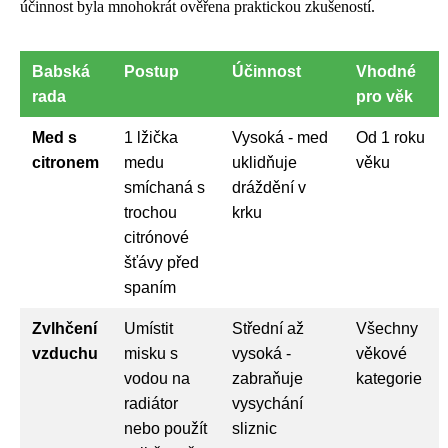
účinnost byla mnohokrát ověřena praktickou zkušeností.
Babská
Postup
Účinnost
Vhodné
rada
pro věk
Med s
1 lžička
Vysoká - med
Od 1 roku
citronem
medu
uklidňuje
věku
smíchaná s
dráždění v
trochou
krku
citrónové
šťávy před
spaním
Zvlhčení
Umístit
Střední až
Všechny
vzduchu
misku s
vysoká -
věkové
vodou na
zabraňuje
kategorie
radiátor
vysychání
nebo použít
sliznic