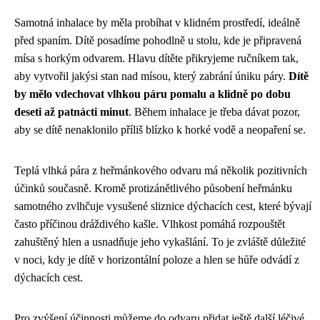
Samotná inhalace by měla probíhat v klidném prostředí, ideálně
před spaním. Dítě posadíme pohodlně u stolu, kde je připravená
mísa s horkým odvarem. Hlavu dítěte přikryjeme ručníkem tak,
aby vytvořil jakýsi stan nad mísou, který zabrání úniku páry.
Dítě
by mělo vdechovat vlhkou páru pomalu a klidně po dobu
deseti až patnácti minut
. Během inhalace je třeba dávat pozor,
aby se dítě nenaklonilo příliš blízko k horké vodě a neopaření se.
Teplá vlhká pára z heřmánkového odvaru má několik pozitivních
účinků současně. Kromě protizánětlivého působení heřmánku
samotného zvlhčuje vysušené sliznice dýchacích cest, které bývají
často příčinou dráždivého kašle. Vlhkost pomáhá rozpouštět
zahuštěný hlen a usnadňuje jeho vykašlání. To je zvláště důležité
v noci, kdy je dítě v horizontální poloze a hlen se hůře odvádí z
dýchacích cest.
Pro zvýšení účinnosti můžeme do odvaru přidat ještě další léčivé