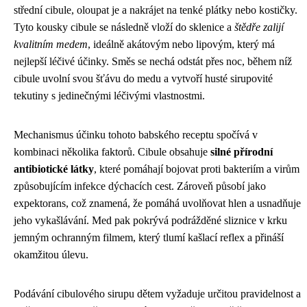
střední cibule, oloupat je a nakrájet na tenké plátky nebo kostičky.
Tyto kousky cibule se následně vloží do sklenice a
štědře zalijí
kvalitním medem
, ideálně akátovým nebo lipovým, který má
nejlepší léčivé účinky. Směs se nechá odstát přes noc, během níž
cibule uvolní svou šťávu do medu a vytvoří husté sirupovité
tekutiny s jedinečnými léčivými vlastnostmi.
Mechanismus účinku tohoto babského receptu spočívá v
kombinaci několika faktorů. Cibule obsahuje
silné přírodní
antibiotické látky
, které pomáhají bojovat proti bakteriím a virům
způsobujícím infekce dýchacích cest. Zároveň působí jako
expektorans, což znamená, že pomáhá uvolňovat hlen a usnadňuje
jeho vykašlávání. Med pak pokrývá podrážděné sliznice v krku
jemným ochranným filmem, který tlumí kašlací reflex a přináší
okamžitou úlevu.
Podávání cibulového sirupu dětem vyžaduje určitou pravidelnost a