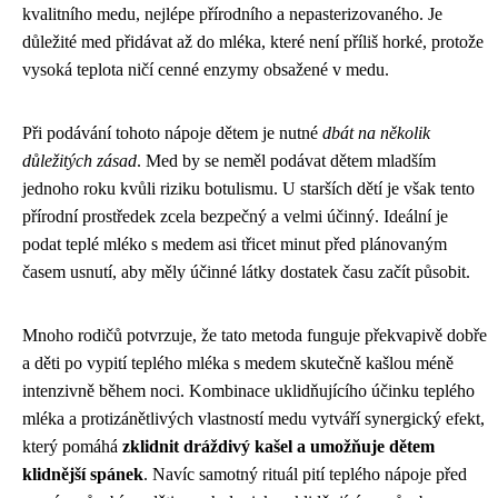
kvalitního medu, nejlépe přírodního a nepasterizovaného. Je
důležité med přidávat až do mléka, které není příliš horké, protože
vysoká teplota ničí cenné enzymy obsažené v medu.
Při podávání tohoto nápoje dětem je nutné
dbát na několik
důležitých zásad
. Med by se neměl podávat dětem mladším
jednoho roku kvůli riziku botulismu. U starších dětí je však tento
přírodní prostředek zcela bezpečný a velmi účinný. Ideální je
podat teplé mléko s medem asi třicet minut před plánovaným
časem usnutí, aby měly účinné látky dostatek času začít působit.
Mnoho rodičů potvrzuje, že tato metoda funguje překvapivě dobře
a děti po vypití teplého mléka s medem skutečně kašlou méně
intenzivně během noci. Kombinace uklidňujícího účinku teplého
mléka a protizánětlivých vlastností medu vytváří synergický efekt,
který pomáhá
zklidnit dráždivý kašel a umožňuje dětem
klidnější spánek
. Navíc samotný rituál pití teplého nápoje před