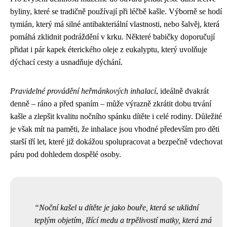
byliny, které se tradičně používají při léčbě kašle. Výborně se hodí
tymián, který má silné antibakteriální vlastnosti, nebo šalvěj, která
pomáhá zklidnit podráždění v krku. Některé babičky doporučují
přidat i pár kapek éterického oleje z eukalyptu, který uvolňuje
dýchací cesty a usnadňuje dýchání.
Pravidelné provádění heřmánkových inhalací
, ideálně dvakrát
denně – ráno a před spaním – může výrazně zkrátit dobu trvání
kašle a zlepšit kvalitu nočního spánku dítěte i celé rodiny. Důležité
je však mít na paměti, že inhalace jsou vhodné především pro děti
starší tří let, které již dokážou spolupracovat a bezpečně vdechovat
páru pod dohledem dospělé osoby.
Noční kašel u dítěte je jako bouře, která se uklidní
teplým objetím, lžící medu a trpělivostí matky, která zná