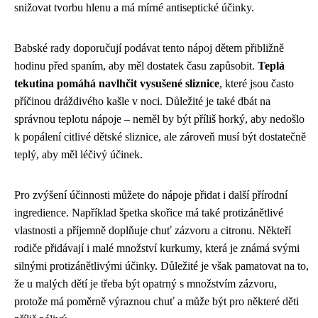
snižovat tvorbu hlenu a má mírné antiseptické účinky.
Babské rady doporučují podávat tento nápoj dětem přibližně
hodinu před spaním, aby měl dostatek času zapůsobit.
Teplá
tekutina pomáhá navlhčit vysušené sliznice
, které jsou často
příčinou dráždivého kašle v noci. Důležité je také dbát na
správnou teplotu nápoje – neměl by být příliš horký, aby nedošlo
k popálení citlivé dětské sliznice, ale zároveň musí být dostatečně
teplý, aby měl léčivý účinek.
Pro zvýšení účinnosti můžete do nápoje přidat i další přírodní
ingredience. Například špetka skořice má také protizánětlivé
vlastnosti a příjemně doplňuje chuť zázvoru a citronu. Někteří
rodiče přidávají i malé množství kurkumy, která je známá svými
silnými protizánětlivými účinky. Důležité je však pamatovat na to,
že u malých dětí je třeba být opatrný s množstvím zázvoru,
protože má poměrně výraznou chuť a může být pro některé děti