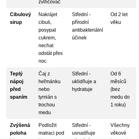
zvlhčovač
Cibulový
Nakrájet
Střední -
Od 2 let
sirup
cibuli,
přírodní
věku
posypat
antibakteriální
cukrem,
účinek
nechat
odstát přes
noc
Teplý
Čaj z
Střední -
Od 6
nápoj
heřmánku
uklidňuje a
měsíců
před
nebo
hydratuje
(bez
spaním
tymián s
medu do
trochou
1 roku)
medu
Zvýšená
Podložit
Střední -
Všechny
poloha
matraci pod
usnadňuje
věkové