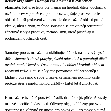
dětský organismus komplexně a přináší úlevu téměř
okamžitě
. Když se teplý olej nanáší na hrudník dítěte, dochází k
rozšíření cév v pokožce a pod ní, což zlepšuje prokrvení celé
oblasti. Lepší prokrvení znamená, že do zasažené oblasti proudí
více kyslíku a živin, zatímco současně se efektivněji odstraňují
zánětlivé látky a produkty metabolismu, které přispívají k
podráždění dýchacích cest.
Samotný proces masáže má uklidňující účinek na nervový systém
dítěte.
Jemné kruhové pohyby působí relaxačně a pomáhají dítěti
uvolnit napětí, které se často hromadí v oblasti hrudníku během
záchvatů kašle
. Děti se díky této pozornosti cítí bezpečněji a
klidněji, což samo o sobě přispívá ke zmírnění nočního kašle,
protože stres a napětí mohou dráždivý kašel ještě zhoršovat.
K masáži se tradičně používá několik druhů olejů, přičemž každý
má své specifické vlastnosti. Olivový olej je oblíbený pro svou
dostupnost a výživné vlastnosti pro pokožku. Sezamový olej má