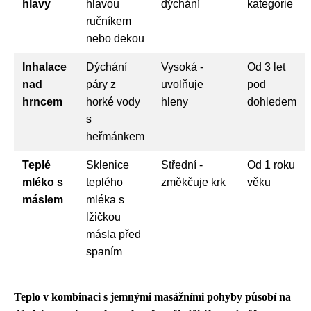
hlavy
hlavou
dýchání
kategorie
ručníkem
nebo dekou
Inhalace
Dýchání
Vysoká -
Od 3 let
nad
páry z
uvolňuje
pod
hrncem
horké vody
hleny
dohledem
s
heřmánkem
Teplé
Sklenice
Střední -
Od 1 roku
mléko s
teplého
změkčuje krk
věku
máslem
mléka s
lžičkou
másla před
spaním
Teplo v kombinaci s jemnými masážními pohyby působí na