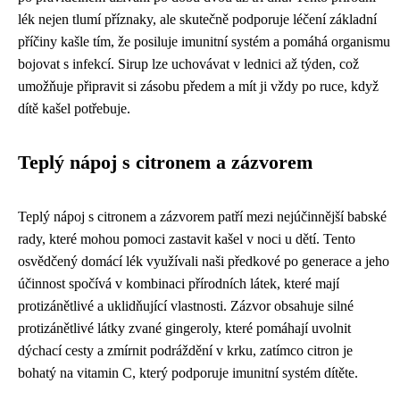
lék nejen tlumí příznaky, ale skutečně podporuje léčení základní
příčiny kašle tím, že posiluje imunitní systém a pomáhá organismu
bojovat s infekcí. Sirup lze uchovávat v lednici až týden, což
umožňuje připravit si zásobu předem a mít ji vždy po ruce, když
dítě kašel potřebuje.
Teplý nápoj s citronem a zázvorem
Teplý nápoj s citronem a zázvorem patří mezi nejúčinnější babské
rady, které mohou pomoci zastavit kašel v noci u dětí. Tento
osvědčený domácí lék využívali naši předkové po generace a jeho
účinnost spočívá v kombinaci přírodních látek, které mají
protizánětlivé a uklidňující vlastnosti. Zázvor obsahuje silné
protizánětlivé látky zvané gingeroly, které pomáhají uvolnit
dýchací cesty a zmírnit podráždění v krku, zatímco citron je
bohatý na vitamin C, který podporuje imunitní systém dítěte.