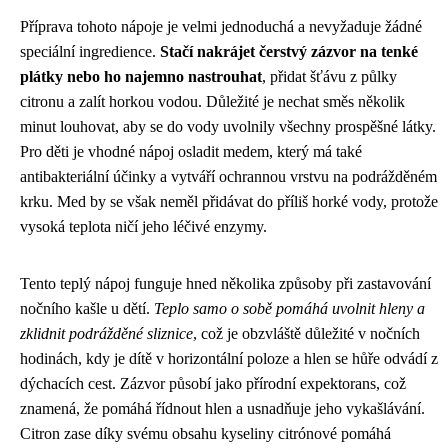
Příprava tohoto nápoje je velmi jednoduchá a nevyžaduje žádné
speciální ingredience.
Stačí nakrájet čerstvý zázvor na tenké
plátky nebo ho najemno nastrouhat
, přidat šťávu z půlky
citronu a zalít horkou vodou. Důležité je nechat směs několik
minut louhovat, aby se do vody uvolnily všechny prospěšné látky.
Pro děti je vhodné nápoj osladit medem, který má také
antibakteriální účinky a vytváří ochrannou vrstvu na podrážděném
krku. Med by se však neměl přidávat do příliš horké vody, protože
vysoká teplota ničí jeho léčivé enzymy.
Tento teplý nápoj funguje hned několika způsoby při zastavování
nočního kašle u dětí.
Teplo samo o sobě pomáhá uvolnit hleny a
zklidnit podrážděné sliznice
, což je obzvláště důležité v nočních
hodinách, kdy je dítě v horizontální poloze a hlen se hůře odvádí z
dýchacích cest. Zázvor působí jako přírodní expektorans, což
znamená, že pomáhá řídnout hlen a usnadňuje jeho vykašlávání.
Citron zase díky svému obsahu kyseliny citrónové pomáhá