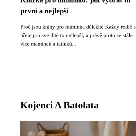
Knížka pro miminko: jak vybrat tu
první a nejlepší
Proč jsou knihy pro miminka důležité Každý rodič s
přeje pro své dítě to nejlepší, a právě proto se stále
více maminek a tatínků...
Kojenci A Batolata