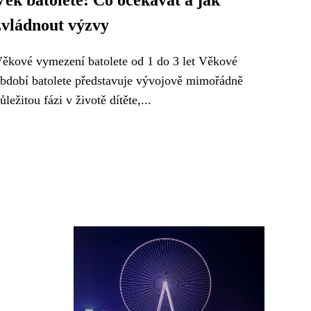
Věk batolete: Co očekávat a jak
zvládnout výzvy
ěkové vymezení batolete od 1 do 3 let Věkové
bdobí batolete představuje vývojově mimořádně
ůležitou fázi v životě dítěte,...