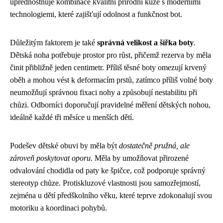
upřednostňuje kombinace kvalitní přírodní kůže s moderními
technologiemi, které zajišťují odolnost a funkčnost bot.
Důležitým faktorem je také
správná velikost a šířka boty
.
Dětská noha potřebuje prostor pro růst, přičemž rezerva by měla
činit přibližně jeden centimetr. Příliš těsné boty omezují krvený
oběh a mohou vést k deformacím prstů, zatímco příliš volné boty
neumožňují správnou fixaci nohy a způsobují nestabilitu při
chůzi. Odborníci doporučují pravidelné měření dětských nohou,
ideálně každé tři měsíce u menších dětí.
Podešev dětské obuvi by měla být
dostatečně pružná, ale
zároveň poskytovat oporu
. Měla by umožňovat přirozené
odvalování chodidla od paty ke špičce, což podporuje správný
stereotyp chůze. Protiskluzové vlastnosti jsou samozřejmostí,
zejména u dětí předškolního věku, které teprve zdokonalují svou
motoriku a koordinaci pohybů.