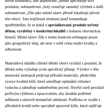
slovní konstrukci, kde adjektivum „dětské specifikuje účel
produktu, substantivum „boty označuje samotný výrobek a další
substantivum „Zlín jako místní název přesně lokalizuje původ
této obuvi. Tato trojčlenná struktura jasně komunikuje
spotřebitelům, že se jedná o
specializovaný produkt určený
dětem, vyráběný v konkrétní lokalitě
s bohatou obuvnickou
historií. Místní název Zlín v tomto kontextu nefunguje pouze
jako geografický údaj, ale nese v sobě celou tradici kvality a
odbornosti.
Materiálová skladba zlínské dětské obuvi vychází z poznání, že
dětská noha vyžaduje zcela specifický přístup. Výrobci v této
moravské metropoli
preferují přírodní materiály
, především
vysoce kvalitní kůži, která umožňuje optimální cirkulaci
vzduchu a zabraňuje nadměrnému pocení. Hovězí useň prochází
pečlivým výběrem a zpracováním, aby dosáhla potřebné
měkkosti a zároveň dostatečné odolnosti. Podšívka se vyrábí z
přírodních textilií nebo speciálně upravené kůže, která zajišťuje