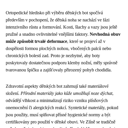
Ortopedické hledisko při výběru dětských bot spočívá
především v pochopení, že dětská noha se nachází ve fázi
intenzivního růstu a formování. Kosti, šlachy a vazy jsou ještě
pružné a snadno ovlivnitelné vnějšími faktory.
Nevhodná obuv
může způsobit trvalé deformace
, které se projeví až v
dospělosti formou plochých nohou, vbočených palců nebo
chronických bolestí zad. Proto je nezbytné, aby boty
poskytovaly dostatečnou podporu klenby nožní, měly správně
tvarovanou špičku a zajišťovaly přirozený pohyb chodidla.
Zdravotní aspekty dětských bot zahrnují také materiálové
složení.
Přírodní materiály jako kůže umožňují noze dýchat
,
odvádějí vlhkost a minimalizují riziko vzniku plísňových
onemocnění či alergických reakcí. Syntetické materiály, pokud
jsou použity, musí splňovat přísné hygienické normy a být
certifikovány pro použití v dětské obuvi. Ve Zlíně se tradičně