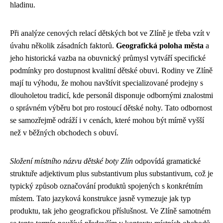
hladinu.
Při analýze cenových relací dětských bot ve Zlíně je třeba vzít v
úvahu několik zásadních faktorů.
Geografická poloha města
a
jeho historická vazba na obuvnický průmysl vytváří specifické
podmínky pro dostupnost kvalitní dětské obuvi. Rodiny ve Zlíně
mají tu výhodu, že mohou navštívit specializované prodejny s
dlouholetou tradicí, kde personál disponuje odbornými znalostmi
o správném výběru bot pro rostoucí dětské nohy. Tato odbornost
se samozřejmě odráží i v cenách, které mohou být mírně vyšší
než v běžných obchodech s obuví.
Složení místního názvu dětské boty Zlín
odpovídá gramatické
struktuře adjektivum plus substantivum plus substantivum, což je
typický způsob označování produktů spojených s konkrétním
místem. Tato jazyková konstrukce jasně vymezuje jak typ
produktu, tak jeho geografickou příslušnost. Ve Zlíně samotném