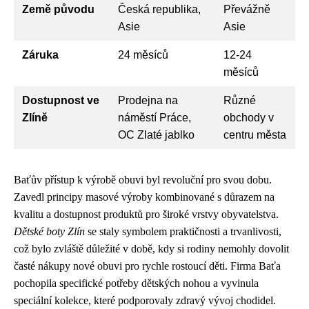
Země původu
Česká republika,
Převážně
Asie
Asie
Záruka
24 měsíců
12-24
měsíců
Dostupnost ve
Prodejna na
Různé
Zlíně
náměstí Práce,
obchody v
OC Zlaté jablko
centru města
Baťův přístup k výrobě obuvi byl revoluční pro svou dobu.
Zavedl principy masové výroby kombinované s důrazem na
kvalitu a dostupnost produktů pro široké vrstvy obyvatelstva.
Dětské boty Zlín
se staly symbolem praktičnosti a trvanlivosti,
což bylo zvláště důležité v době, kdy si rodiny nemohly dovolit
časté nákupy nové obuvi pro rychle rostoucí děti. Firma Baťa
pochopila specifické potřeby dětských nohou a vyvinula
speciální kolekce, které podporovaly zdravý vývoj chodidel.