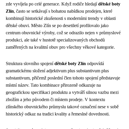
zde vyvíjela po celé generace. Když rodiče hledají
dětské boty
Zlín
, často se setkávají s bohatou nabídkou prodejen, které
kombinují historické zkušenosti s moderními trendy v oblasti
dětské obuvi. Město Zlín se po desetiletí profilovalo jako
centrum obuvnické výroby, což se odrazilo nejen v průmyslové
produkci, ale také v hustotě specializovaných obchodů
zaměřených na kvalitní obuv pro všechny věkové kategorie.
Struktura slovního spojení
dětské boty Zlín
odpovídá
gramatickému složení adjektivum plus substantivum plus
substantivum, přičemž poslední člen tohoto spojení představuje
místní název. Tato kombinace přirozeně odkazuje na
geografickou specifikaci produktu a vytváří silnou vazbu mezi
zbožím a jeho původem či místem prodeje. V kontextu
zlínského obuvnického průmyslu takové označení nese v sobě
historický odkaz na tradici kvality a řemeslné dovednosti.