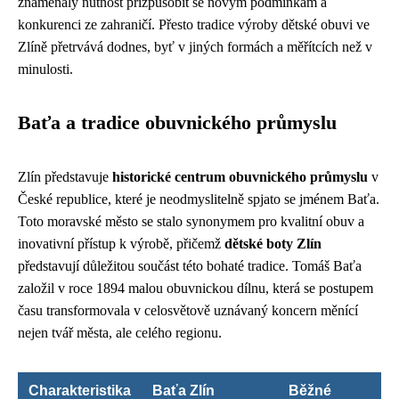
znamenaly nutnost přizpůsobit se novým podmínkám a
konkurenci ze zahraničí. Přesto tradice výroby dětské obuvi ve
Zlíně přetrvává dodnes, byť v jiných formách a měřítcích než v
minulosti.
Baťa a tradice obuvnického průmyslu
Zlín představuje
historické centrum obuvnického průmyslu
v
České republice, které je neodmyslitelně spjato se jménem Baťa.
Toto moravské město se stalo synonymem pro kvalitní obuv a
inovativní přístup k výrobě, přičemž
dětské boty Zlín
představují důležitou součást této bohaté tradice. Tomáš Baťa
založil v roce 1894 malou obuvnickou dílnu, která se postupem
času transformovala v celosvětově uznávaný koncern měnící
nejen tvář města, ale celého regionu.
Charakteristika
Baťa Zlín
Běžné