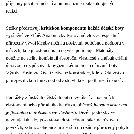
příjemný pocit při nošení a minimalizuje riziko alergických
reakcí.
Stélky představují
kritickou komponentu každé dětské boty
vyráběné ve Zlíně. Anatomicky tvarované vložky respektují
přirozený vývoj klenby nožní a poskytují potřebnou podporu v
místech, kde ji rostoucí noha nejvíce potřebuje. Materiály
použité na stélky kombinují absorpční vlastnosti s antibakteriální
úpravou, což přispívá k hygienickému prostředí uvnitř boty.
Výrobci často využívají vrstvené konstrukce, kde každá vrstva
plní specifickou funkci od odvodu vlhkosti po tlumení nárazů.
Podrážky zlínských dětských bot se vyrábějí z moderních
elastomerů nebo přírodního kaučuku, přičemž
hlavním kritériem
je flexibilita a protiskluzové vlastnosti
. Dezén podrážky se
navrhuje tak, aby poskytoval dostatečnou trakci na různých
površích, zatímco ohebnost materiálu umožňuje přirozený pohyb