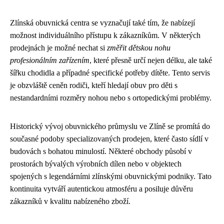
Zlínská obuvnická centra se vyznačují také tím, že nabízejí
možnost individuálního přístupu k zákazníkům. V některých
prodejnách je možné nechat si
změřit dětskou nohu
profesionálním zařízením
, které přesně určí nejen délku, ale také
šířku chodidla a případné specifické potřeby dítěte. Tento servis
je obzvláště ceněn rodiči, kteří hledají obuv pro děti s
nestandardními rozměry nohou nebo s ortopedickými problémy.
Historický vývoj obuvnického průmyslu ve Zlíně se promítá do
současné podoby specializovaných prodejen, které často sídlí v
budovách s bohatou minulostí. Některé obchody působí v
prostorách bývalých výrobních dílen nebo v objektech
spojených s legendárními zlínskými obuvnickými podniky. Tato
kontinuita vytváří autentickou atmosféru a posiluje důvěru
zákazníků v kvalitu nabízeného zboží.