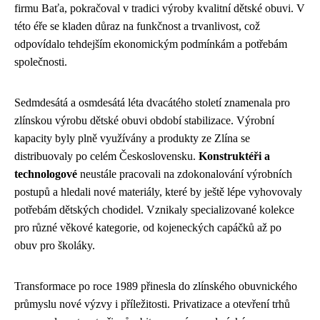
firmu Baťa, pokračoval v tradici výroby kvalitní dětské obuvi. V
této éře se kladen důraz na funkčnost a trvanlivost, což
odpovídalo tehdejším ekonomickým podmínkám a potřebám
společnosti.
Sedmdesátá a osmdesátá léta dvacátého století znamenala pro
zlínskou výrobu dětské obuvi období stabilizace. Výrobní
kapacity byly plně využívány a produkty ze Zlína se
distribuovaly po celém Československu.
Konstruktéři a
technologové
neustále pracovali na zdokonalování výrobních
postupů a hledali nové materiály, které by ještě lépe vyhovovaly
potřebám dětských chodidel. Vznikaly specializované kolekce
pro různé věkové kategorie, od kojeneckých capáčků až po
obuv pro školáky.
Transformace po roce 1989 přinesla do zlínského obuvnického
průmyslu nové výzvy i příležitosti. Privatizace a otevření trhů