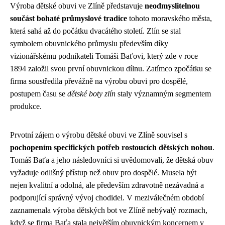
Výroba dětské obuvi ve Zlíně představuje
neodmyslitelnou
součást bohaté průmyslové tradice
tohoto moravského města,
která sahá až do počátku dvacátého století. Zlín se stal
symbolem obuvnického průmyslu především díky
vizionářskému podnikateli Tomáši Baťovi, který zde v roce
1894 založil svou první obuvnickou dílnu. Zatímco zpočátku se
firma soustředila převážně na výrobu obuvi pro dospělé,
postupem času se
dětské boty zlín
staly významným segmentem
produkce.
Prvotní zájem o výrobu dětské obuvi ve Zlíně souvisel s
pochopením specifických potřeb rostoucích dětských nohou
.
Tomáš Baťa a jeho následovníci si uvědomovali, že dětská obuv
vyžaduje odlišný přístup než obuv pro dospělé. Musela být
nejen kvalitní a odolná, ale především zdravotně nezávadná a
podporující správný vývoj chodidel. V meziválečném období
zaznamenala výroba dětských bot ve Zlíně nebývalý rozmach,
když se firma Baťa stala největším obuvnickým koncernem v