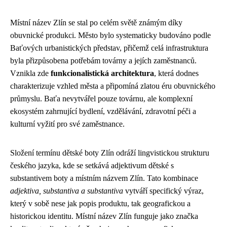
Místní název Zlín se stal po celém světě známým díky
obuvnické produkci. Město bylo systematicky budováno podle
Baťových urbanistických představ, přičemž celá infrastruktura
byla přizpůsobena potřebám továrny a jejích zaměstnanců.
Vznikla zde
funkcionalistická architektura
, která dodnes
charakterizuje vzhled města a připomíná zlatou éru obuvnického
průmyslu. Baťa nevytvářel pouze továrnu, ale komplexní
ekosystém zahrnující bydlení, vzdělávání, zdravotní péči a
kulturní vyžití pro své zaměstnance.
Složení termínu dětské boty Zlín odráží lingvistickou strukturu
českého jazyka, kde se setkává adjektivum dětské s
substantivem boty a místním názvem Zlín. Tato kombinace
adjektiva, substantiva a substantiva
vytváří specifický výraz,
který v sobě nese jak popis produktu, tak geografickou a
historickou identitu. Místní název Zlín funguje jako značka