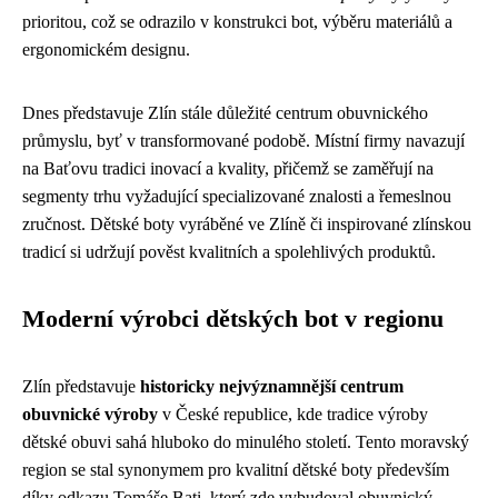
prioritou, což se odrazilo v konstrukci bot, výběru materiálů a
ergonomickém designu.
Dnes představuje Zlín stále důležité centrum obuvnického
průmyslu, byť v transformované podobě. Místní firmy navazují
na Baťovu tradici inovací a kvality, přičemž se zaměřují na
segmenty trhu vyžadující specializované znalosti a řemeslnou
zručnost. Dětské boty vyráběné ve Zlíně či inspirované zlínskou
tradicí si udržují pověst kvalitních a spolehlivých produktů.
Moderní výrobci dětských bot v regionu
Zlín představuje
historicky nejvýznamnější centrum
obuvnické výroby
v České republice, kde tradice výroby
dětské obuvi sahá hluboko do minulého století. Tento moravský
region se stal synonymem pro kvalitní dětské boty především
díky odkazu Tomáše Bati, který zde vybudoval obuvnický