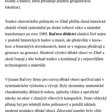
kvality a tradice, která přesahuje pouhou geografickou
lokalizaci.
Tradice obuvnického průmyslu ve Zlíně přežila různá historická
období včetně znárodnění po druhé světové válce a následné
transformace po roce 1989.
Baťovo dědictví
zůstává živé nejen
v podobě historických budov a muzeí, ale především v know-
how a řemeslných dovednostech, které se v regionu předávají z
generace na generaci. Moderní výrobci dětské obuvi ve Zlíně a
okolí čerpají z této bohaté tradice a kombinují ji s nejnovějšími
technologiemi a materiály.
Význam Baťovy firmy pro rozvoj dětské obuvi spočíval také v
systematickém výzkumu a vývoji. Byly zkoumány anatomické
charakteristiky dětských nohou, způsoby chůze a specifické
nároky na obuv v různých věkových kategoriích. Tento vědecký
přístup byl pro tehdejší dobu průlomový a položil základy
moderní produkce dětské obuvi.
Zdravotní aspekty
byly vždy