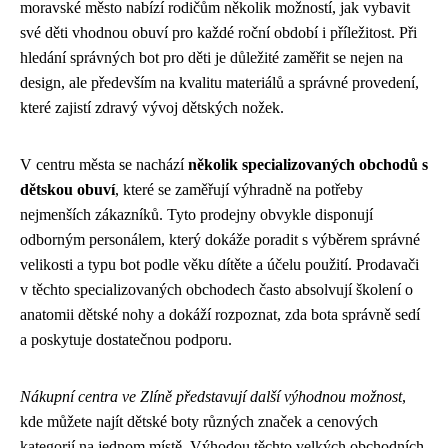
moravské město nabízí rodičům několik možností, jak vybavit
své děti vhodnou obuví pro každé roční období i příležitost. Při
hledání správných bot pro děti je důležité zaměřit se nejen na
design, ale především na kvalitu materiálů a správné provedení,
které zajistí zdravý vývoj dětských nožek.
V centru města se nachází
několik specializovaných obchodů s
dětskou obuví
, které se zaměřují výhradně na potřeby
nejmenších zákazníků. Tyto prodejny obvykle disponují
odborným personálem, který dokáže poradit s výběrem správné
velikosti a typu bot podle věku dítěte a účelu použití. Prodavači
v těchto specializovaných obchodech často absolvují školení o
anatomii dětské nohy a dokáží rozpoznat, zda bota správně sedí
a poskytuje dostatečnou podporu.
Nákupní centra ve Zlíně představují další výhodnou možnost
,
kde můžete najít dětské boty různých značek a cenových
kategorií na jednom místě. Výhodou těchto velkých obchodních