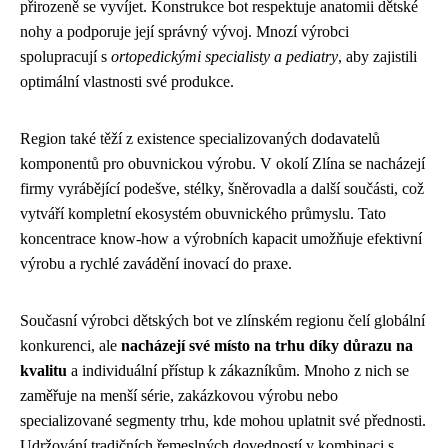
přirozeně se vyvíjet. Konstrukce bot respektuje anatomii dětské
nohy a podporuje její správný vývoj. Mnozí výrobci
spolupracují s
ortopedickými specialisty a pediatry
, aby zajistili
optimální vlastnosti své produkce.
Region také těží z existence specializovaných dodavatelů
komponentů pro obuvnickou výrobu. V okolí Zlína se nacházejí
firmy vyrábějící podešve, stélky, šněrovadla a další součásti, což
vytváří kompletní ekosystém obuvnického průmyslu. Tato
koncentrace know-how a výrobních kapacit umožňuje efektivní
výrobu a rychlé zavádění inovací do praxe.
Současní výrobci dětských bot ve zlínském regionu čelí globální
konkurenci, ale
nacházejí své místo na trhu díky důrazu na
kvalitu
a individuální přístup k zákazníkům. Mnoho z nich se
zaměřuje na menší série, zakázkovou výrobu nebo
specializované segmenty trhu, kde mohou uplatnit své přednosti.
Udržování tradičních řemeslných dovedností v kombinaci s