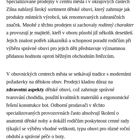
Specializované prodejny v centru města i v okrajových částech
Zlína nabízejí široký sortiment dětské obuvi, který zahrnuje jak
produkty místních výrobců, tak renomovaných zahraničních
značek. Mnohé z těchto prodejen si zachovaly
rodinný charakter
a provozují je majitelé, kteří v oboru působí již několik desetiletí.
Jejich znalost potřeb zákazníků a schopnost poradit rodičům při
výběru správné obuvi pro jejich děti představuje významnou
přidanou hodnotu oproti běžným obchodním řetězcům.
V obuvnických centrech města se setkávají tradice s moderními
požadavky na dětskou obuv. Prodejci kladou důraz na
zdravotní aspekty
dětské obuvi, což zahrnuje správné
tvarování chodidla, použití kvalitních materiálů a ergonomické
řešení konstrukce bot. Odborní prodavači v těchto
specializovaných provozovnách často absolvují školení o
anatomii dětské nohy a dokáží rodičům poskytnout cenné rady
týkající se výběru vhodné velikosti, typu obuvi pro různé roční
období a správné péče o boty.