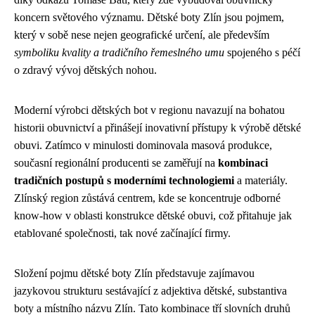
koncern světového významu. Dětské boty Zlín jsou pojmem,
který v sobě nese nejen geografické určení, ale především
symboliku kvality a tradičního řemeslného umu
spojeného s péčí
o zdravý vývoj dětských nohou.
Moderní výrobci dětských bot v regionu navazují na bohatou
historii obuvnictví a přinášejí inovativní přístupy k výrobě dětské
obuvi. Zatímco v minulosti dominovala masová produkce,
současní regionální producenti se zaměřují na
kombinaci
tradičních postupů s moderními technologiemi
a materiály.
Zlínský region zůstává centrem, kde se koncentruje odborné
know-how v oblasti konstrukce dětské obuvi, což přitahuje jak
etablované společnosti, tak nové začínající firmy.
Složení pojmu dětské boty Zlín představuje zajímavou
jazykovou strukturu sestávající z adjektiva dětské, substantiva
boty a místního názvu Zlín. Tato kombinace tří slovních druhů