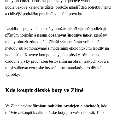
nohy při chůzi. Tloušťka podrážky se pečlivě vyhodnocuje
podle věkové kategorie dítěte, protože mladší děti potřebují tenčí
a citlivější podrážku pro lepší vnímání povrchu.
Lepidla a spojovací materiály používané při výrobě podléhají
přísným normám a
nesmí obsahovat škodlivé látky
, které by
mohly ohrozit zdraví dětí. Zlínští výrobci často volí tradiční
metody šití kombinované s moderními ekologickými lepidly na
vodní bázi. Kovové komponenty jako přezky, očka nebo
ozdobné prvky procházejí testováním na obsah těžkých kovů a
musí splňovat evropské bezpečnostní standardy pro dětské
výrobky.
Kde koupit dětské boty ve Zlíně
Ve Zlíně najdete
širokou nabídku prodejen a obchodů
, kde
můžete zakoupit kvalitní dětské boty pro vaše ratolesti. Toto