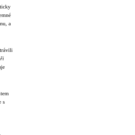
ticky
jemné
nu, a
rávili
ři
uje
item
e s