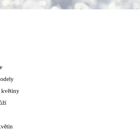
e
modely
 květiny
ůží
květin