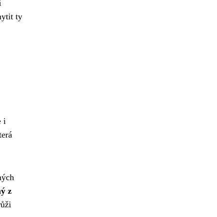
í
ytit ty
 i
terá
ných
ný z
ůži