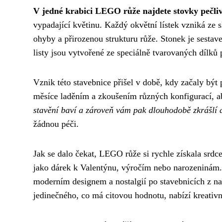
V jedné krabici LEGO růže najdete stovky pečli
vypadající květinu. Každý okvětní lístek vzniká ze 
ohyby a přirozenou strukturu růže. Stonek je sestave
listy jsou vytvořené ze speciálně tvarovaných dílků
Vznik této stavebnice přišel v době, kdy začaly být 
měsíce laděním a zkoušením různých konfigurací, a
stavění baví a zároveň vám pak dlouhodobě zkrášlí
žádnou péči.
Jak se dalo čekat, LEGO růže si rychle získala srdc
jako dárek k Valentýnu, výročím nebo narozeninám. 
moderním designem a nostalgií po stavebnicích z na
jedinečného, co má citovou hodnotu, nabízí kreativní