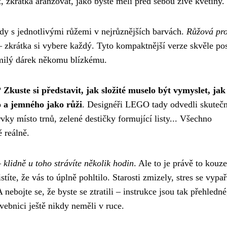
t, zkrátka aranžovat, jako byste měli před sebou živé květiny.
ady s jednotlivými růžemi v nejrůznějších barvách.
Růžová pr
 zkrátka si vybere každý. Tyto kompaktnější verze skvěle po
 milý dárek někomu blízkému.
?
Zkuste si představit, jak složité muselo být vymyslet, jak
o a jemného jako růži
. Designéři LEGO tady odvedli skuteč
rvky místo trnů, zelené destičky formující listy... Všechno
 reálně.
–
klidně u toho strávíte několik hodin
. Ale to je právě to kouze
títe, že vás to úplně pohltilo. Starosti zmizely, stres se vypař
ebojte se, že byste se ztratili – instrukce jsou tak přehledné
vebnici ještě nikdy neměli v ruce.