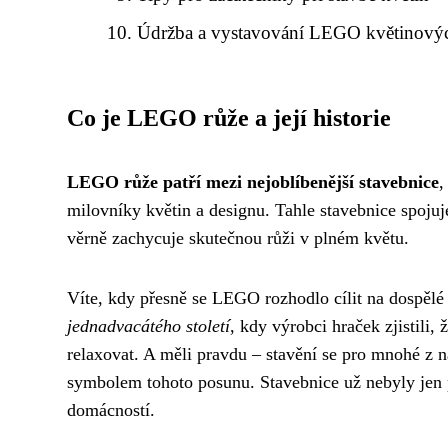
Údržba a vystavování LEGO květinový
Co je LEGO růže a její historie
LEGO růže patří mezi nejoblíbenější stavebnice
,
milovníky květin a designu. Tahle stavebnice spoju
věrně zachycuje skutečnou růži v plném květu.
Víte, kdy přesně se LEGO rozhodlo cílit na dospěl
jednadvacátého století
, kdy výrobci hraček zjistili,
relaxovat. A měli pravdu – stavění se pro mnohé z n
symbolem tohoto posunu. Stavebnice už nebyly jen p
domácností.