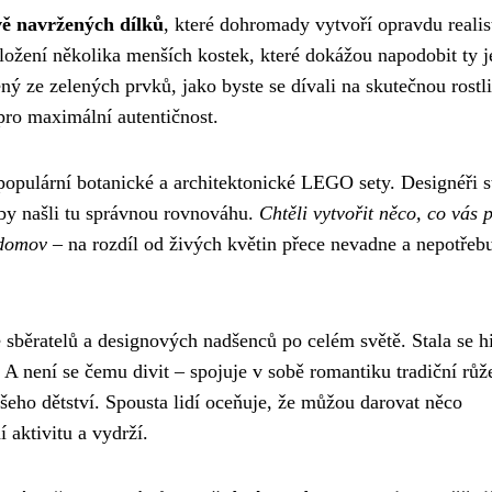
vě navržených dílků
, které dohromady vytvoří opravdu realis
složení několika menších kostek, které dokážou napodobit ty 
ný ze zelených prvků, jako byste se dívali na skutečnou rostli
 pro maximální autentičnost.
populární botanické a architektonické LEGO sety. Designéři st
by našli tu správnou rovnováhu.
Chtěli vytvořit něco, co vás p
 domov
– na rozdíl od živých květin přece nevadne a nepotřeb
e sběratelů a designových nadšenců po celém světě. Stala se h
A není se čemu divit – spojuje v sobě romantiku tradiční růž
šeho dětství. Spousta lidí oceňuje, že můžou darovat něco
 aktivitu a vydrží.