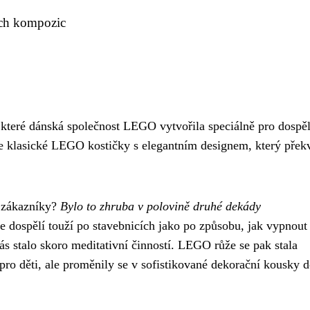
ch kompozic
 které dánská společnost LEGO vytvořila speciálně pro dospě
je klasické LEGO kostičky s elegantním designem, který přek
é zákazníky?
Bylo to zhruba v polovině druhé dekády
 že dospělí touží po stavebnicích jako po způsobu, jak vypnout
ás stalo skoro meditativní činností. LEGO růže se pak stala
ro děti, ale proměnily se v sofistikované dekorační kousky 