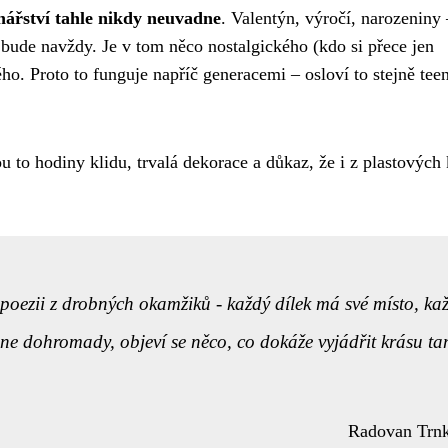
inářství tahle nikdy neuvadne
. Valentýn, výročí, narozeniny 
 bude navždy. Je v tom něco nostalgického (kdo si přece jen
. Proto to funguje napříč generacemi – osloví to stejně tee
u to hodiny klidu, trvalá dekorace a důkaz, že i z plastových
 poezii z drobných okamžiků - každý dílek má své místo, ka
ne dohromady, objeví se něco, co dokáže vyjádřit krásu ta
Radovan Trn