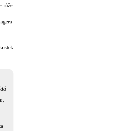
– růže
nagera
 kostek
ždá
m,
ka