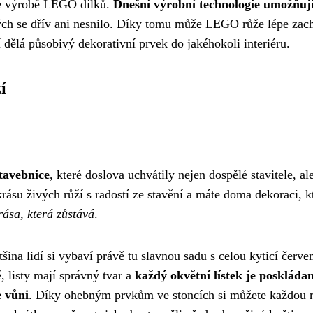
ve výrobě LEGO dílků.
Dnešní výrobní technologie umožňuj
rých se dřív ani nesnilo. Díky tomu může LEGO růže lépe zach
í dělá působivý dekorativní prvek do jakéhokoli interiéru.
í
tavebnice
, které doslova uchvátily nejen dospělé stavitele, ale
krásu živých růží s radostí ze stavění a máte doma dekoraci, k
rása, která zůstává
.
na lidí si vybaví právě tu slavnou sadu s celou kyticí červe
, listy mají správný tvar a
každý okvětní lístek je poskláda
e vůni
. Díky ohebným prvkům ve stoncích si můžete každou r