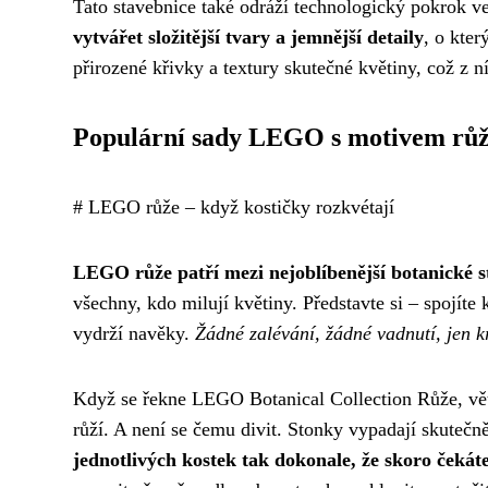
Tato stavebnice také odráží technologický pokrok 
vytvářet složitější tvary a jemnější detaily
, o kte
přirozené křivky a textury skutečné květiny, což z n
Populární sady LEGO s motivem růž
# LEGO růže – když kostičky rozkvétají
LEGO růže patří mezi nejoblíbenější botanické s
všechny, kdo milují květiny. Představte si – spojíte 
vydrží navěky.
Žádné zalévání, žádné vadnutí, jen k
Když se řekne LEGO Botanical Collection Růže, větši
růží. A není se čemu divit. Stonky vypadají skutečně
jednotlivých kostek tak dokonale, že skoro čekát