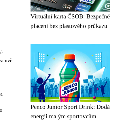
Virtuální karta ČSOB: Bezpečné
placení bez plastového průkazu
lé
vapivě
 a
Penco Junior Sport Drink: Dodá
do
energii malým sportovcům