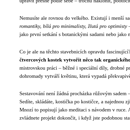
upravit přesně podle sebe – trochu naklonit, pootoči
Nemusíte ale rovnou do velkého. Existují i menší s
romantiky, bílá pro minimalisty, žlutá pro optimisty
–
jako první setkání s botanickými sadami nebo jako
Co je ale na těchto stavebnicích opravdu fascinující
čtvercových kostek vytvořit něco tak organickéh
mistrovskou práci – běžné i speciální díly, drobné p
dohromady vytváří květinu, která vypadá překvapivě
Sestavování není žádná procházka růžovým sadem 
Sedíte, skládáte, kostička po kostičce, a najednou zjis
Mnozí to popisují jako meditaci s návodem v ruce. A n
zvládnete projekt dokončit, i když jste podobnou sta