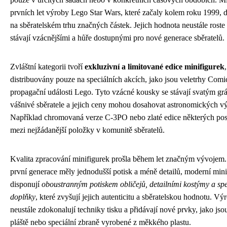
prvních let výroby Lego Star Wars, které začaly kolem roku 1999, 
na sběratelském trhu značných částek. Jejich hodnota neustále roste s
stávají vzácnějšími a hůře dostupnými pro nové generace sběratelů.
Zvláštní kategorii tvoří
exkluzivní a limitované edice minifigurek
distribuovány pouze na speciálních akcích, jako jsou veletrhy Com
propagační události Lego. Tyto vzácné kousky se stávají svatým gr
vášnivé sběratele a jejich ceny mohou dosahovat astronomických vý
Například chromovaná verze C-3PO nebo zlaté edice některých post
mezi nejžádanější položky v komunitě sběratelů.
Kvalita zpracování minifigurek prošla během let značným vývojem
první generace měly jednodušší potisk a méně detailů, moderní min
disponují
oboustranným potiskem obličejů, detailními kostýmy a sp
doplňky
, které zvyšují jejich autenticitu a sběratelskou hodnotu. Vý
neustále zdokonalují techniky tisku a přidávají nové prvky, jako jso
pláště nebo speciální zbraně vyrobené z měkkého plastu.