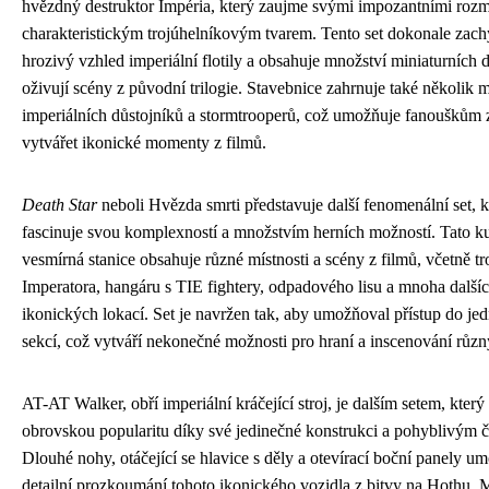
hvězdný destruktor Impéria, který zaujme svými impozantními rozm
charakteristickým trojúhelníkovým tvarem. Tento set dokonale zach
hrozivý vzhled imperiální flotily a obsahuje množství miniaturních de
oživují scény z původní trilogie. Stavebnice zahrnuje také několik 
imperiálních důstojníků a stormtrooperů, což umožňuje fanouškům
vytvářet ikonické momenty z filmů.
Death Star
neboli Hvězda smrti představuje další fenomenální set, k
fascinuje svou komplexností a množstvím herních možností. Tato k
vesmírná stanice obsahuje různé místnosti a scény z filmů, včetně tr
Imperatora, hangáru s TIE fightery, odpadového lisu a mnoha další
ikonických lokací. Set je navržen tak, aby umožňoval přístup do je
sekcí, což vytváří nekonečné možnosti pro hraní a inscenování různ
AT-AT Walker, obří imperiální kráčející stroj, je dalším setem, který 
obrovskou popularitu díky své jedinečné konstrukci a pohyblivým 
Dlouhé nohy, otáčející se hlavice s děly a otevírací boční panely u
detailní prozkoumání tohoto ikonického vozidla z bitvy na Hothu. 