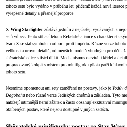
tohoto setu bylo vydáno v průběhu let, přičemž každá nová iterace p
vylepšené detaily a přesnější proporce.
X-Wing Starfighter
zůstává jedním z nejčastěji vydávaných a nejo
setů vůbec. Tento stíhací letoun Rebelské aliance s charakteristický
tvaru X se stal symbolem odporu proti Impériu. Různé verze tohoto s
velikostí a úrovní detailů, od menších modelů vhodných pro děti až
sběratelské edice s tisíci dílků. Mechanismus otevírání křídel a detai
propracovaný kokpit s místem pro minifigurku pilota patří k hlavní
tohoto setu.
Nesmíme opomenout ani sety zaměřené na postavy, jako je
Yodův 
Dagobahu
nebo různé verze Jediských chrámů a základen. Tyto me
nabízejí intimnější herní zážitek a často obsahují exkluzivní minifig
oblíbených postav, které nejsou dostupné v jiných sadách.
Sběratelské minifigurky postav ze Star Wars