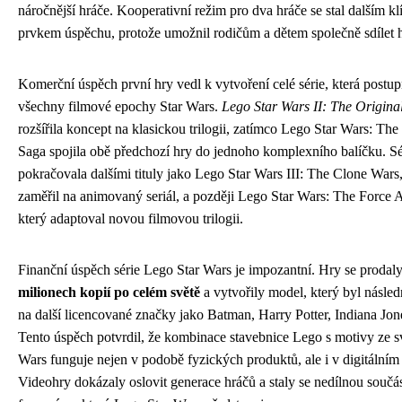
náročnější hráče. Kooperativní režim pro dva hráče se stal dalším k
prvkem úspěchu, protože umožnil rodičům a dětem společně sdílet h
Komerční úspěch první hry vedl k vytvoření celé série, která postu
všechny filmové epochy Star Wars.
Lego Star Wars II: The Original
rozšířila koncept na klasickou trilogii, zatímco Lego Star Wars: Th
Saga spojila obě předchozí hry do jednoho komplexního balíčku. Sé
pokračovala dalšími tituly jako Lego Star Wars III: The Clone Wars,
zaměřil na animovaný seriál, a později Lego Star Wars: The Force
který adaptoval novou filmovou trilogii.
Finanční úspěch série Lego Star Wars je impozantní. Hry se prodal
milionech kopií po celém světě
a vytvořily model, který byl násle
na další licencované značky jako Batman, Harry Potter, Indiana Jon
Tento úspěch potvrdil, že kombinace stavebnice Lego s motivy ze s
Wars funguje nejen v podobě fyzických produktů, ale i v digitálním 
Videohry dokázaly oslovit generace hráčů a staly se nedílnou součás