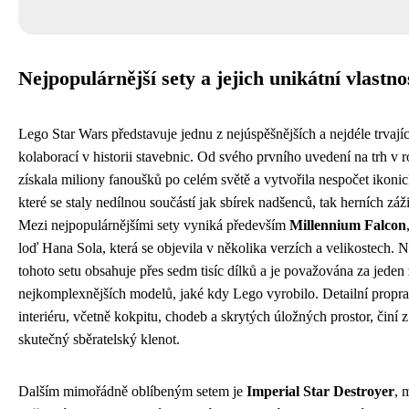
Nejpopulárnější sety a jejich unikátní vlastno
Lego Star Wars představuje jednu z nejúspěšnějších a nejdéle trvají
kolaborací v historii stavebnic. Od svého prvního uvedení na trh v r
získala miliony fanoušků po celém světě a vytvořila nespočet ikonic
které se staly nedílnou součástí jak sbírek nadšenců, tak herních záži
Mezi nejpopulárnějšími sety vyniká především
Millennium Falcon
loď Hana Sola, která se objevila v několika verzích a velikostech. N
tohoto setu obsahuje přes sedm tisíc dílků a je považována za jeden 
nejkomplexnějších modelů, jaké kdy Lego vyrobilo. Detailní propr
interiéru, včetně kokpitu, chodeb a skrytých úložných prostor, činí z
skutečný sběratelský klenot.
Dalším mimořádně oblíbeným setem je
Imperial Star Destroyer
, 