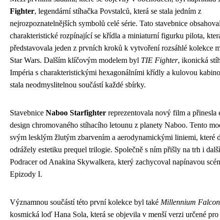
Fighter
, legendární stíhačka Povstalců, která se stala jedním z
nejrozpoznatelnějších symbolů celé série. Tato stavebnice obsahova
charakteristické rozpínající se křídla a miniaturní figurku pilota, kter
představovala jeden z prvních kroků k vytvoření rozsáhlé kolekce m
Star Wars. Dalším klíčovým modelem byl
TIE Fighter
, ikonická st
Impéria s charakteristickými hexagonálními křídly a kulovou kabino
stala neodmyslitelnou součástí každé sbírky.
Stavebnice
Naboo Starfighter
reprezentovala nový film a přinesla 
design chromovaného stíhacího letounu z planety Naboo. Tento mod
svým lesklým žlutým zbarvením a aerodynamickými liniemi, které 
odrážely estetiku prequel trilogie. Společně s ním přišly na trh i dalš
Podracer od Anakina Skywalkera, který zachycoval napínavou scé
Epizody I.
Významnou součástí této první kolekce byl také
Millennium Falcon
kosmická loď Hana Sola, která se objevila v menší verzi určené pro