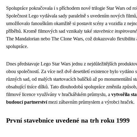
Spolupráce pokračovala i s příchodem nové trilogie Star Wars od r
Společnost Lego vydávala sady paralelně s uvedením nových filmů
umožňovalo fanouškům okamžitě si postavit scény a vozidla z nejn
příběhů. Kromě filmových sad vznikaly také
stavebnice inspirované
The Mandalorian nebo The Clone Wars, což dokazovalo flexibilitu a 
spolupráce.
Dnes představuje Lego Star Wars jednu z nejdůležitějších produkto
obou společností. Za více než dvě desetiletí existence bylo vydáno 
různých sad, od malých startovacích balíčků až po monumentální s
obsahující tisíce dílků. Tato dlouhodobá spolupráce změnila způsob
filmové licence využívány v hračkářském průmyslu, a
vytvořila st
budoucí partnerství
mezi zábavním průmyslem a výrobci hraček.
První stavebnice uvedené na trh roku 1999