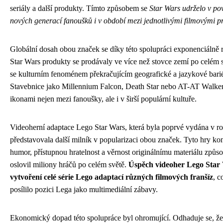
seriály a další produkty. Tímto způsobem se
Star Wars udrželo v p
nových generací fanoušků i v období mezi jednotlivými filmovými 
Globální dosah obou značek se díky této spolupráci exponenciálně r
Star Wars produkty se prodávaly ve více než stovce zemí po celém s
se kulturním fenoménem překračujícím geografické a jazykové barié
Stavebnice jako Millennium Falcon, Death Star nebo AT-AT Walker 
ikonami nejen mezi fanoušky, ale i v širší populární kultuře.
Videoherní adaptace Lego Star Wars, která byla poprvé vydána v r
představovala další milník v popularizaci obou značek. Tyto hry k
humor, přístupnou hratelnost a věrnost originálnímu materiálu způs
oslovil miliony hráčů po celém světě.
Úspěch videoher Lego Star 
vytvoření celé série Lego adaptací různých filmových franšíz
, c
posílilo pozici Lega jako multimediální zábavy.
Ekonomický dopad této spolupráce byl ohromující. Odhaduje se, že