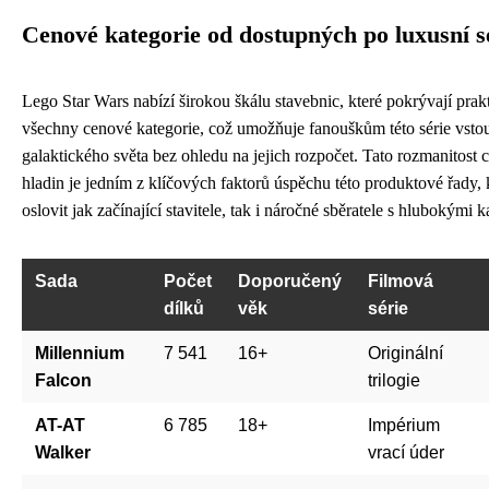
Cenové kategorie od dostupných po luxusní s
Lego Star Wars nabízí širokou škálu stavebnic, které pokrývají prak
všechny cenové kategorie, což umožňuje fanouškům této série vstou
galaktického světa bez ohledu na jejich rozpočet. Tato rozmanitost
hladin je jedním z klíčových faktorů úspěchu této produktové řady,
oslovit jak začínající stavitele, tak i náročné sběratele s hlubokými 
Sada
Počet
Doporučený
Filmová
dílků
věk
série
Millennium
7 541
16+
Originální
Falcon
trilogie
AT-AT
6 785
18+
Impérium
Walker
vrací úder