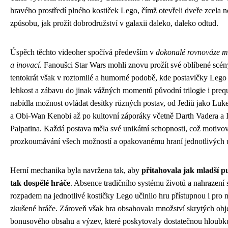
hravého prostředí plného kostiček Lego, čímž otevřeli dveře zcela
způsobu, jak prožít dobrodružství v galaxii daleko, daleko odtud.
Úspěch těchto videoher spočívá především v
dokonalé rovnováze me
a inovací
. Fanoušci Star Wars mohli znovu prožít své oblíbené scén
tentokrát však v roztomilé a humorné podobě, kde postavičky Lego 
lehkost a zábavu do jinak vážných momentů původní trilogie i preq
nabídla možnost ovládat desítky různých postav, od Jediů jako Lu
a Obi-Wan Kenobi až po kultovní záporáky včetně Darth Vadera a 
Palpatina. Každá postava měla své unikátní schopnosti, což motivov
prozkoumávání všech možností a opakovanému hraní jednotlivých 
Herní mechanika byla navržena tak, aby
přitahovala jak mladší p
tak dospělé hráče
. Absence tradičního systému životů a nahrazení 
rozpadem na jednotlivé kostičky Lego učinilo hru přístupnou i pro
zkušené hráče. Zároveň však hra obsahovala množství skrytých obj
bonusového obsahu a výzev, které poskytovaly dostatečnou hloubk