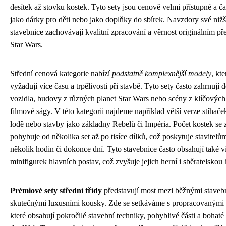
desítek až stovku kostek. Tyto sety jsou cenově velmi přístupné a ča
jako dárky pro děti nebo jako doplňky do sbírek. Navzdory své nižší
stavebnice zachovávají kvalitní zpracování a věrnost originálním p
Star Wars.
Střední cenová kategorie nabízí
podstatně komplexnější modely
, kte
vyžadují více času a trpělivosti při stavbě. Tyto sety často zahrnují d
vozidla, budovy z různých planet Star Wars nebo scény z klíčový
filmové ságy. V této kategorii najdeme například větší verze stíhaček
lodě nebo stavby jako základny Rebelů či Impéria. Počet kostek se 
pohybuje od několika set až po tisíce dílků, což poskytuje stavitel
několik hodin či dokonce dní. Tyto stavebnice často obsahují také v
minifigurek hlavních postav, což zvyšuje jejich herní i sběratelskou
Prémiové sety střední třídy
představují most mezi běžnými staveb
skutečnými luxusními kousky. Zde se setkáváme s propracovanými
které obsahují pokročilé stavební techniky, pohyblivé části a bohat