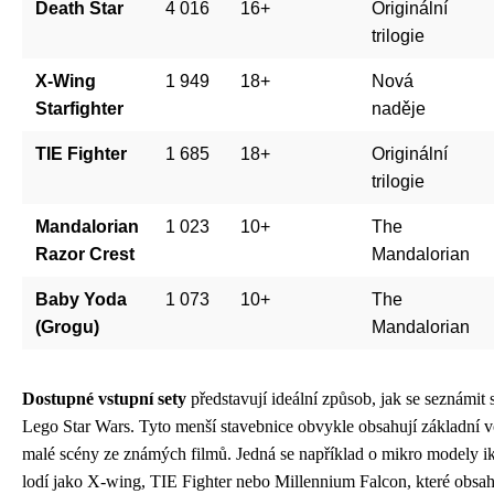
Death Star
4 016
16+
Originální
trilogie
X-Wing
1 949
18+
Nová
Starfighter
naděje
TIE Fighter
1 685
18+
Originální
trilogie
Mandalorian
1 023
10+
The
Razor Crest
Mandalorian
Baby Yoda
1 073
10+
The
(Grogu)
Mandalorian
Dostupné vstupní sety
představují ideální způsob, jak se seznámit
Lego Star Wars. Tyto menší stavebnice obvykle obsahují základní v
malé scény ze známých filmů. Jedná se například o mikro modely i
lodí jako X-wing, TIE Fighter nebo Millennium Falcon, které obsah