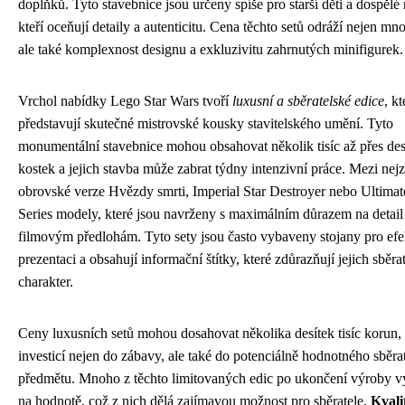
doplňků. Tyto stavebnice jsou určeny spíše pro starší děti a dospělé
kteří oceňují detaily a autenticitu. Cena těchto setů odráží nejen mno
ale také komplexnost designu a exkluzivitu zahrnutých minifigurek.
Vrchol nabídky Lego Star Wars tvoří
luxusní a sběratelské edice
, kt
představují skutečné mistrovské kousky stavitelského umění. Tyto
monumentální stavebnice mohou obsahovat několik tisíc až přes dese
kostek a jejich stavba může zabrat týdny intenzivní práce. Mezi nejz
obrovské verze Hvězdy smrti, Imperial Star Destroyer nebo Ultimate
Series modely, které jsou navrženy s maximálním důrazem na detail
filmovým předlohám. Tyto sety jsou často vybaveny stojany pro efe
prezentaci a obsahují informační štítky, které zdůrazňují jejich sběra
charakter.
Ceny luxusních setů mohou dosahovat několika desítek tisíc korun, 
investicí nejen do zábavy, ale také do potenciálně hodnotného sběra
předmětu. Mnoho z těchto limitovaných edic po ukončení výroby vý
na hodnotě, což z nich dělá zajímavou možnost pro sběratele.
Kvali