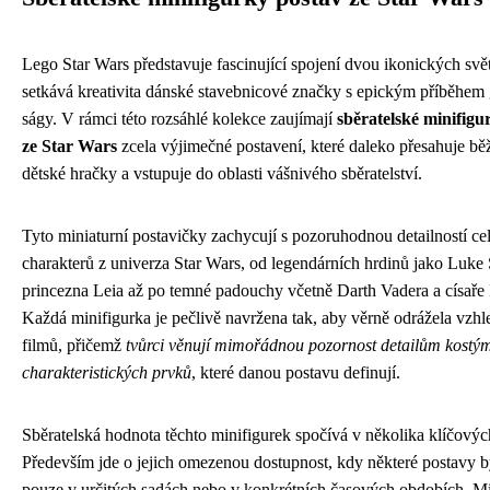
Lego Star Wars představuje fascinující spojení dvou ikonických svě
setkává kreativita dánské stavebnicové značky s epickým příběhem 
ságy. V rámci této rozsáhlé kolekce zaujímají
sběratelské minifigu
ze Star Wars
zcela výjimečné postavení, které daleko přesahuje bě
dětské hračky a vstupuje do oblasti vášnivého sběratelství.
Tyto miniaturní postavičky zachycují s pozoruhodnou detailností ce
charakterů z univerza Star Wars, od legendárních hrdinů jako Luke
princezna Leia až po temné padouchy včetně Darth Vadera a císaře 
Každá minifigurka je pečlivě navržena tak, aby věrně odrážela vzhl
filmů, přičemž
tvůrci věnují mimořádnou pozornost detailům kostým
charakteristických prvků
, které danou postavu definují.
Sběratelská hodnota těchto minifigurek spočívá v několika klíčovýc
Především jde o jejich omezenou dostupnost, kdy některé postavy 
pouze v určitých sadách nebo v konkrétních časových obdobích. Mi