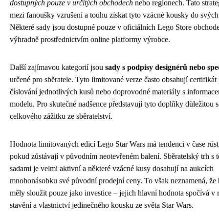
dostupných pouze v určitých obchodech
nebo regionech. Tato strate
mezi fanoušky vzrušení a touhu získat tyto vzácné kousky do svých 
Některé sady jsou dostupné pouze v oficiálních Lego Store obchode
výhradně prostřednictvím online platformy výrobce.
Další zajímavou kategorií jsou
sady s podpisy designérů nebo spec
určené pro sběratele. Tyto limitované verze často obsahují certifikát 
číslování jednotlivých kusů nebo doprovodné materiály s informac
modelu. Pro skutečné nadšence představují tyto doplňky důležitou 
celkového zážitku ze sběratelství.
Hodnota limitovaných edicí Lego Star Wars má tendenci v čase růst
pokud zůstávají v původním neotevřeném balení. Sběratelský trh s 
sadami je velmi aktivní a některé vzácné kusy dosahují na aukcích
mnohonásobku své původní prodejní ceny. To však neznamená, že 
měly sloužit pouze jako investice – jejich hlavní hodnota spočívá v 
stavění a vlastnictví jedinečného kousku ze světa Star Wars.