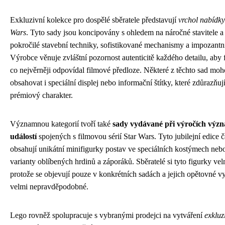
Exkluzivní kolekce pro dospělé sběratele představují
vrchol nabídky
Wars
. Tyto sady jsou koncipovány s ohledem na náročné stavitele a
pokročilé stavební techniky, sofistikované mechanismy a impozantn
Výrobce věnuje zvláštní pozornost autenticitě každého detailu, aby 
co nejvěrněji odpovídal filmové předloze. Některé z těchto sad mo
obsahovat i speciální displej nebo informační štítky, které zdůrazňují
prémiový charakter.
Významnou kategorií tvoří také
sady vydávané při výročích výz
událostí
spojených s filmovou sérií Star Wars. Tyto jubilejní edice č
obsahují unikátní minifigurky postav ve speciálních kostýmech neb
varianty oblíbených hrdinů a záporáků. Sběratelé si tyto figurky vel
protože se objevují pouze v konkrétních sadách a jejich opětovné vy
velmi nepravděpodobné.
Lego rovněž spolupracuje s vybranými prodejci na vytváření
exkluz