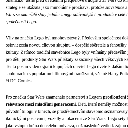
okamžiku, těsně před uvedením prequelové trilogie Star Wars do ki
strategie se ukázala jako mimořádně prozíravá, protože
stavebnice s
Wars se okamžitě staly jedním z nejprodávanějších produktů v celé h
společnosti Lego
.
Vliv na značku Lego byl mnohovrstevný. Především společnost do
oslovit zcela novou cílovou skupinu – dospělé sběratele a fanoušky s
kultury. Zatímco tradiční stavebnice Lego byly vnímány především 
pro děti, produkty Star Wars přilákaly zákazníky všech věkových ka
Tento posun v demografii kupujících otevřel Legu dveře k dalším l
spolupracím s populárními filmovými franšízami, včetně Harry Pott
či DC Comics.
Pro značku Star Wars znamenalo partnerství s Legem
prodloužení ž
relevance mezi mladšími generacemi
. Děti, které neměly možnost 
původní trilogii v kinech, se prostřednictvím stavebnic seznamovaly
ikonickými postavami, vozidly a lokacemi ze Star Wars. Lego sety 
jako vstupní brána do celého univerza, což následně vedlo k zájmu 