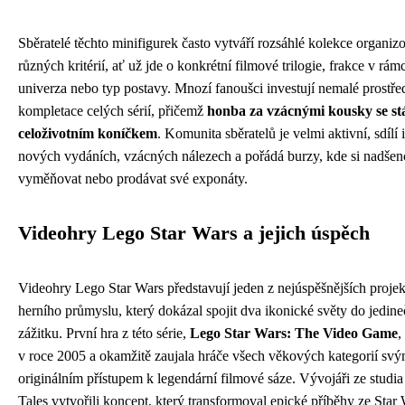
Sběratelé těchto minifigurek často vytváří rozsáhlé kolekce organiz
různých kritérií, ať už jde o konkrétní filmové trilogie, frakce v rám
univerza nebo typ postavy. Mnozí fanoušci investují nemalé prostř
kompletace celých sérií, přičemž
honba za vzácnými kousky se st
celoživotním koníčkem
. Komunita sběratelů je velmi aktivní, sdílí
nových vydáních, vzácných nálezech a pořádá burzy, kde si nadše
vyměňovat nebo prodávat své exponáty.
Videohry Lego Star Wars a jejich úspěch
Videohry Lego Star Wars představují jeden z nejúspěšnějších projekt
herního průmyslu, který dokázal spojit dva ikonické světy do jedin
zážitku. První hra z této série,
Lego Star Wars: The Video Game
,
v roce 2005 a okamžitě zaujala hráče všech věkových kategorií sv
originálním přístupem k legendární filmové sáze. Vývojáři ze studia 
Tales vytvořili koncept, který transformoval epické příběhy ze Star