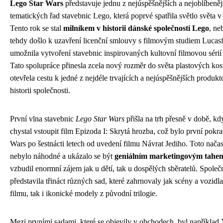
Lego Star Wars
představuje jednu z nejúspěšnějších a nejoblíbeněj
tematických řad stavebnic Lego, která poprvé spatřila světlo světa v
Tento rok se stal
milníkem v historii dánské společnosti Lego
, ne
tehdy došlo k uzavření licenční smlouvy s filmovým studiem Lucasf
umožnila vytvoření stavebnic inspirovaných kultovní filmovou sérií
Tato spolupráce přinesla zcela nový rozměr do světa plastových kos
otevřela cestu k jedné z nejdéle trvajících a nejúspěšnějších produk
historii společnosti.
První vlna stavebnic
Lego Star Wars
přišla na trh přesně v době, kd
chystal vstoupit film Epizoda I: Skrytá hrozba, což bylo první pokr
Wars po šestnácti letech od uvedení filmu Návrat Jediho. Toto nača
nebylo náhodné a ukázalo se být
geniálním marketingovým tahe
vzbudil enormní zájem jak u dětí, tak u dospělých sběratelů. Spole
představila třináct různých sad, které zahrnovaly jak scény a vozidl
filmu, tak i ikonické modely z původní trilogie.
Mezi prvními sadami, které se objevily v obchodech, byl například