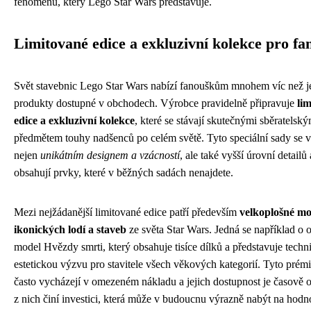
fenoménu, který Lego Star Wars představuje.
Limitované edice a exkluzivní kolekce pro f
Svět stavebnic Lego Star Wars nabízí fanouškům mnohem víc než j
produkty dostupné v obchodech. Výrobce pravidelně připravuje
li
edice a exkluzivní kolekce
, které se stávají skutečnými sběratelský
předmětem touhy nadšenců po celém světě. Tyto speciální sady se 
nejen
unikátním designem a vzácností
, ale také vyšší úrovní detailů 
obsahují prvky, které v běžných sadách nenajdete.
Mezi nejžádanější limitované edice patří především
velkoplošné mo
ikonických lodí a staveb
ze světa Star Wars. Jedná se například o
model Hvězdy smrti, který obsahuje tisíce dílků a představuje techn
estetickou výzvu pro stavitele všech věkových kategorií. Tyto prém
často vycházejí v omezeném nákladu a jejich dostupnost je časově 
z nich činí investici, která může v budoucnu výrazně nabýt na hodn