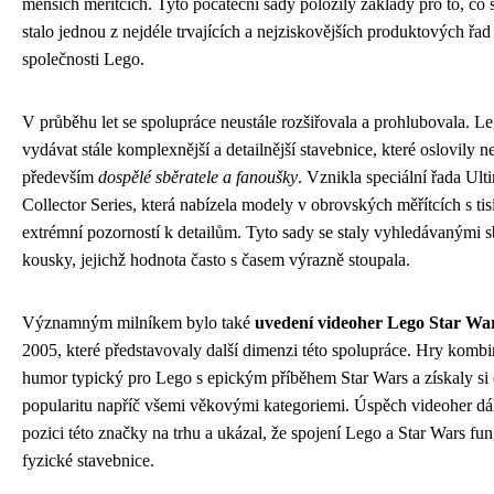
menších měřítcích. Tyto počáteční sady položily základy pro to, co 
stalo jednou z nejdéle trvajících a nejziskovějších produktových řad 
společnosti Lego.
V průběhu let se spolupráce neustále rozšiřovala a prohlubovala. L
vydávat stále komplexnější a detailnější stavebnice, které oslovily ne
především
dospělé sběratele a fanoušky
. Vznikla speciální řada Ult
Collector Series, která nabízela modely v obrovských měřítcích s tis
extrémní pozorností k detailům. Tyto sady se staly vyhledávanými 
kousky, jejichž hodnota často s časem výrazně stoupala.
Významným milníkem bylo také
uvedení videoher Lego Star Wa
2005, které představovaly další dimenzi této spolupráce. Hry komb
humor typický pro Lego s epickým příběhem Star Wars a získaly si
popularitu napříč všemi věkovými kategoriemi. Úspěch videoher dál
pozici této značky na trhu a ukázal, že spojení Lego a Star Wars fu
fyzické stavebnice.