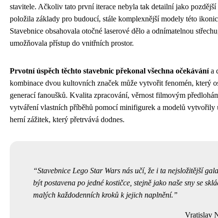
stavitele. Ačkoliv tato první iterace nebyla tak detailní jako pozdější
položila základy pro budoucí, stále komplexnější modely této ikonic
Stavebnice obsahovala otočné laserové dělo a odnímatelnou střechu,
umožňovala přístup do vnitřních prostor.
Prvotní úspěch těchto stavebnic překonal všechna očekávání
a 
kombinace dvou kultovních značek může vytvořit fenomén, který os
generací fanoušků. Kvalita zpracování, věrnost filmovým předlohá
vytváření vlastních příběhů pomocí minifigurek a modelů vytvořily 
herní zážitek, který přetrvává dodnes.
Stavebnice Lego Star Wars nás učí, že i ta nejsložitější ga
být postavena po jedné kostičce, stejně jako naše sny se sklá
malých každodenních kroků k jejich naplnění.
Vratislav