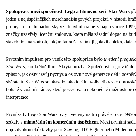
Spolupráce mezi společností Lego a filmovou sérií Star Wars
pře
jeden z nejúspěšnějších merchandisingových projektů v historii hra
průmyslu. Tento partnerský vztah byl oficiálně zahájen v roce 1999
značky uzavřely licenční smlouvu, která měla zásadní dopad na bu
stavebnic i na způsob, jakým fanoušci vnímají galaxii daleko, dalek
Prvotním impulsem pro vznik této spolupráce bylo
uvedení prequelo
Star Wars
, konkrétně filmu Skrytá hrozba. Společnost Lego v té do
způsob, jak oživit svůj byznys a oslovit nové generace dětí i dospěl
sběratelů. Star Wars se ukázalo jako ideální volba díky své obrovské
bohaté vizuální stránce, která poskytovala nekonečné možnosti pro
interpretace.
První sady Lego Star Wars byly uvedeny na trh právě v roce 1999 a
setkaly s
mimořádným komerčním úspěchem
. Mezi prvními sada
objevily ikonické stavby jako X-wing, TIE Fighter nebo Millenniu