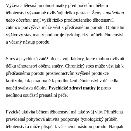
Výživa a tělesná hmotnost matky před početím i během
těhotenství významně ovlivňují délku gestace. Ženy s
nadváhou
nebo obezitou
mají vyšší riziko prodlouženého těhotenství,
zatímco podvýživa může vést k předčasnému porodu. Optimální
výživový stav matky podporuje fyziologický průběh těhotenství
a včasný nástup porodu.
Stres a psychická zátěž představují faktory, které mohou ovlivnit
délku těhotenství oběma směry. Chronický stres může vést jak k
předčasnému porodu prostřednictvím zvýšené produkce
kortizolu, tak paradoxně k prodloužení těhotenství v důsledku
napětí svalstva dělohy.
Psychické zdraví matky
je proto
nedílnou součástí prenatální péče.
Fyzická aktivita během těhotenství má také svůj vliv. Přiměřená
pravidelná pohybová aktivita podporuje fyziologický průběh
těhotenství a může přispět k včasnému nástupu porodu. Naopak