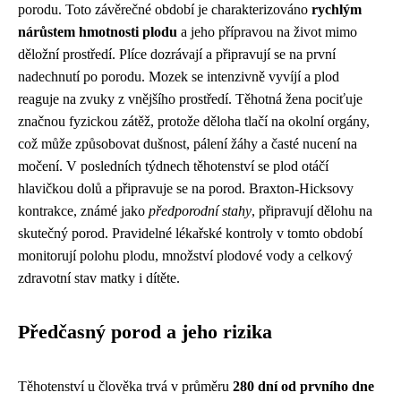
porodu. Toto závěrečné období je charakterizováno
rychlým
nárůstem hmotnosti plodu
a jeho přípravou na život mimo
děložní prostředí. Plíce dozrávají a připravují se na první
nadechnutí po porodu. Mozek se intenzivně vyvíjí a plod
reaguje na zvuky z vnějšího prostředí. Těhotná žena pociťuje
značnou fyzickou zátěž, protože děloha tlačí na okolní orgány,
což může způsobovat dušnost, pálení žáhy a časté nucení na
močení. V posledních týdnech těhotenství se plod otáčí
hlavičkou dolů a připravuje se na porod. Braxton-Hicksovy
kontrakce, známé jako
předporodní stahy
, připravují dělohu na
skutečný porod. Pravidelné lékařské kontroly v tomto období
monitorují polohu plodu, množství plodové vody a celkový
zdravotní stav matky i dítěte.
Předčasný porod a jeho rizika
Těhotenství u člověka trvá v průměru
280 dní od prvního dne