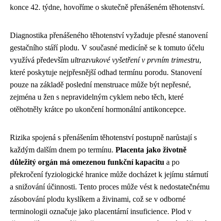
konce 42. týdne, hovoříme o skutečně přenášeném těhotenství.
Diagnostika přenášeného těhotenství vyžaduje přesné stanovení
gestačního stáří plodu. V současné medicíně se k tomuto účelu
využívá především
ultrazvukové vyšetření v prvním trimestru
,
které poskytuje nejpřesnější odhad termínu porodu. Stanovení
pouze na základě poslední menstruace může být nepřesné,
zejména u žen s nepravidelným cyklem nebo těch, které
otěhotněly krátce po ukončení hormonální antikoncepce.
Rizika spojená s přenášením těhotenství postupně narůstají s
každým dalším dnem po termínu.
Placenta jako životně
důležitý orgán má omezenou funkční kapacitu
a po
překročení fyziologické hranice může docházet k jejímu stárnutí
a snižování účinnosti. Tento proces může vést k nedostatečnému
zásobování plodu kyslíkem a živinami, což se v odborné
terminologii označuje jako placentární insuficience. Plod v