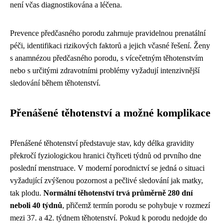
není včas diagnostikována a léčena.
Prevence předčasného porodu zahrnuje pravidelnou prenatální
péči, identifikaci rizikových faktorů a jejich včasné řešení. Ženy
s anamnézou předčasného porodu, s vícečetným těhotenstvím
nebo s určitými zdravotními problémy vyžadují intenzivnější
sledování během těhotenství.
Přenášené těhotenství a možné komplikace
Přenášené těhotenství představuje stav, kdy délka gravidity
překročí fyziologickou hranici čtyřiceti týdnů od prvního dne
poslední menstruace. V moderní porodnictví se jedná o situaci
vyžadující zvýšenou pozornost a pečlivé sledování jak matky,
tak plodu.
Normální těhotenství trvá průměrně 280 dní
neboli 40 týdnů
, přičemž termín porodu se pohybuje v rozmezí
mezi 37. a 42. týdnem těhotenství. Pokud k porodu nedojde do