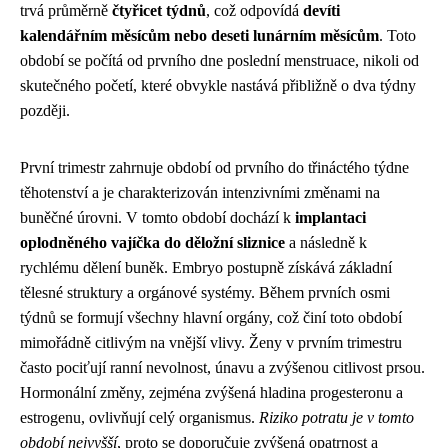
trvá průměrně
čtyřicet týdnů
, což odpovídá
devíti
kalendářním měsícům nebo deseti lunárním měsícům
. Toto
období se počítá od prvního dne poslední menstruace, nikoli od
skutečného početí, které obvykle nastává přibližně o dva týdny
později.
První trimestr zahrnuje období od prvního do třináctého týdne
těhotenství a je charakterizován intenzivními změnami na
buněčné úrovni. V tomto období dochází k
implantaci
oplodněného vajíčka do děložní sliznice
a následně k
rychlému dělení buněk. Embryo postupně získává základní
tělesné struktury a orgánové systémy. Během prvních osmi
týdnů se formují všechny hlavní orgány, což činí toto období
mimořádně citlivým na vnější vlivy. Ženy v prvním trimestru
často pociťují ranní nevolnost, únavu a zvýšenou citlivost prsou.
Hormonální změny, zejména zvýšená hladina progesteronu a
estrogenu, ovlivňují celý organismus.
Riziko potratu je v tomto
období nejvyšší
, proto se doporučuje zvýšená opatrnost a