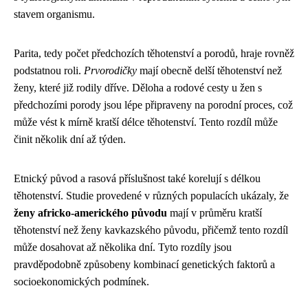
stavem organismu.
Parita, tedy počet předchozích těhotenství a porodů, hraje rovněž
podstatnou roli.
Prvorodičky
mají obecně delší těhotenství než
ženy, které již rodily dříve. Děloha a rodové cesty u žen s
předchozími porody jsou lépe připraveny na porodní proces, což
může vést k mírně kratší délce těhotenství. Tento rozdíl může
činit několik dní až týden.
Etnický původ a rasová příslušnost také korelují s délkou
těhotenství. Studie provedené v různých populacích ukázaly, že
ženy africko-amerického původu
mají v průměru kratší
těhotenství než ženy kavkazského původu, přičemž tento rozdíl
může dosahovat až několika dní. Tyto rozdíly jsou
pravděpodobně způsobeny kombinací genetických faktorů a
socioekonomických podmínek.