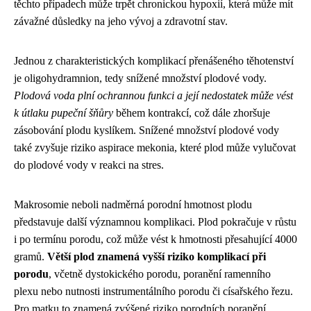
těchto případech může trpět chronickou hypoxií, která může mít
závažné důsledky na jeho vývoj a zdravotní stav.
Jednou z charakteristických komplikací přenášeného těhotenství
je oligohydramnion, tedy snížené množství plodové vody.
Plodová voda plní ochrannou funkci a její nedostatek může vést
k útlaku pupeční šňůry
během kontrakcí, což dále zhoršuje
zásobování plodu kyslíkem. Snížené množství plodové vody
také zvyšuje riziko aspirace mekonia, které plod může vylučovat
do plodové vody v reakci na stres.
Makrosomie neboli nadměrná porodní hmotnost plodu
představuje další významnou komplikaci. Plod pokračuje v růstu
i po termínu porodu, což může vést k hmotnosti přesahující 4000
gramů.
Větší plod znamená vyšší riziko komplikací při
porodu
, včetně dystokického porodu, poranění ramenního
plexu nebo nutnosti instrumentálního porodu či císařského řezu.
Pro matku to znamená zvýšené riziko porodních poranění,