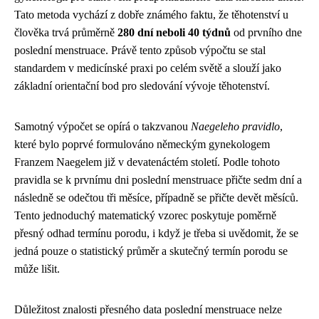
Tato metoda vychází z dobře známého faktu, že těhotenství u
člověka trvá průměrně
280 dní neboli 40 týdnů
od prvního dne
poslední menstruace. Právě tento způsob výpočtu se stal
standardem v medicínské praxi po celém světě a slouží jako
základní orientační bod pro sledování vývoje těhotenství.
Samotný výpočet se opírá o takzvanou
Naegeleho pravidlo
,
které bylo poprvé formulováno německým gynekologem
Franzem Naegelem již v devatenáctém století. Podle tohoto
pravidla se k prvnímu dni poslední menstruace přičte sedm dní a
následně se odečtou tři měsíce, případně se přičte devět měsíců.
Tento jednoduchý matematický vzorec poskytuje poměrně
přesný odhad termínu porodu, i když je třeba si uvědomit, že se
jedná pouze o statistický průměr a skutečný termín porodu se
může lišit.
Důležitost znalosti přesného data poslední menstruace nelze