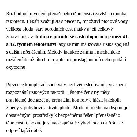
Rozhodnutí o vedení přenášeného těhotenství závisí na mnoha
faktorech. Lékaři zvažují stav placenty, množství plodové vody,
velikost plodu, stav porodních cest matky a její celkový
zdravotní stav.
Indukce porodu se často doporučuje mezi 41.
a 42. týdnem těhotenství
, aby se minimalizovala rizika spojená
s dalším přenášením. Metody indukce zahrnují mechanické
rozšíření děložního hrdla, aplikaci prostaglandinů nebo podání
oxytocinu.
Prevence komplikací spočívá v pečlivém sledování a včasném
rozpoznání rizikových faktorů. Těhotné ženy by měly
pravidelně docházet na prenatální kontroly a hlásit jakékoliv
změny v pohybové aktivitě plodu. Moderní medicína disponuje
dostatečnými prostředky k bezpečnému řešení přenášeného
těhotenství, pokud je situace správně vyhodnocena a řešena v
odpovídající době.