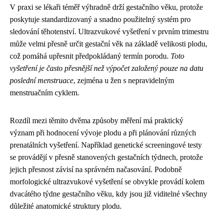
V praxi se lékaři téměř výhradně drží gestačního věku, protože
poskytuje standardizovaný a snadno použitelný systém pro
sledování těhotenství. Ultrazvukové vyšetření v prvním trimestru
může velmi přesně určit gestační věk na základě velikosti plodu,
což pomáhá upřesnit předpokládaný termín porodu.
Toto
vyšetření je často přesnější než výpočet založený pouze na datu
poslední menstruace
, zejména u žen s nepravidelným
menstruačním cyklem.
Rozdíl mezi těmito dvěma způsoby měření má praktický
význam při hodnocení vývoje plodu a při plánování různých
prenatálních vyšetření. Například genetické screeningové testy
se provádějí v přesně stanovených gestačních týdnech, protože
jejich přesnost závisí na správném načasování. Podobně
morfologické ultrazvukové vyšetření se obvykle provádí kolem
dvacátého týdne gestačního věku, kdy jsou již viditelné všechny
důležité anatomické struktury plodu.