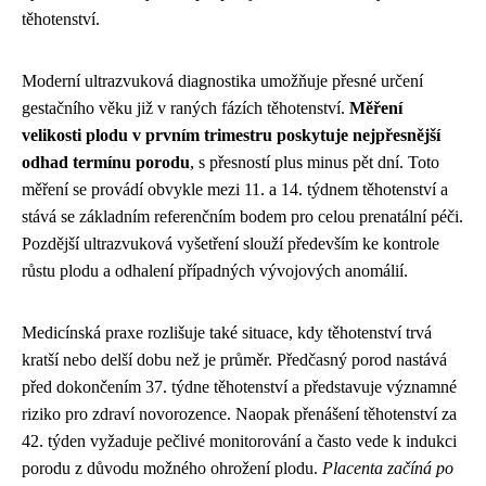
těhotenství.
Moderní ultrazvuková diagnostika umožňuje přesné určení
gestačního věku již v raných fázích těhotenství.
Měření
velikosti plodu v prvním trimestru poskytuje nejpřesnější
odhad termínu porodu
, s přesností plus minus pět dní. Toto
měření se provádí obvykle mezi 11. a 14. týdnem těhotenství a
stává se základním referenčním bodem pro celou prenatální péči.
Pozdější ultrazvuková vyšetření slouží především ke kontrole
růstu plodu a odhalení případných vývojových anomálií.
Medicínská praxe rozlišuje také situace, kdy těhotenství trvá
kratší nebo delší dobu než je průměr. Předčasný porod nastává
před dokončením 37. týdne těhotenství a představuje významné
riziko pro zdraví novorozence. Naopak přenášení těhotenství za
42. týden vyžaduje pečlivé monitorování a často vede k indukci
porodu z důvodu možného ohrožení plodu.
Placenta začíná po