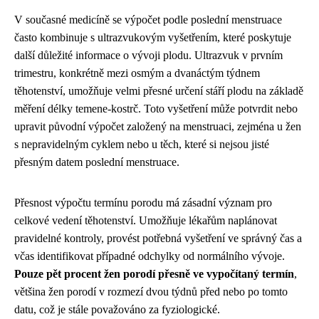
V současné medicíně se výpočet podle poslední menstruace
často kombinuje s ultrazvukovým vyšetřením, které poskytuje
další důležité informace o vývoji plodu. Ultrazvuk v prvním
trimestru, konkrétně mezi osmým a dvanáctým týdnem
těhotenství, umožňuje velmi přesné určení stáří plodu na základě
měření délky temene-kostrč. Toto vyšetření může potvrdit nebo
upravit původní výpočet založený na menstruaci, zejména u žen
s nepravidelným cyklem nebo u těch, které si nejsou jisté
přesným datem poslední menstruace.
Přesnost výpočtu termínu porodu má zásadní význam pro
celkové vedení těhotenství. Umožňuje lékařům naplánovat
pravidelné kontroly, provést potřebná vyšetření ve správný čas a
včas identifikovat případné odchylky od normálního vývoje.
Pouze pět procent žen porodí přesně ve vypočítaný termín
,
většina žen porodí v rozmezí dvou týdnů před nebo po tomto
datu, což je stále považováno za fyziologické.