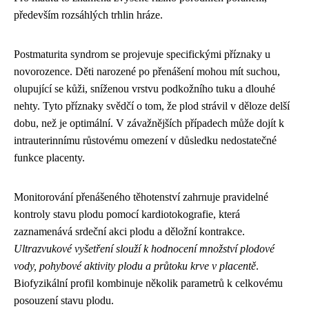
především rozsáhlých trhlin hráze.
Postmaturita syndrom se projevuje specifickými příznaky u
novorozence. Děti narozené po přenášení mohou mít suchou,
olupující se kůži, sníženou vrstvu podkožního tuku a dlouhé
nehty. Tyto příznaky svědčí o tom, že plod strávil v děloze delší
dobu, než je optimální. V závažnějších případech může dojít k
intrauterinnímu růstovému omezení v důsledku nedostatečné
funkce placenty.
Monitorování přenášeného těhotenství zahrnuje pravidelné
kontroly stavu plodu pomocí kardiotokografie, která
zaznamenává srdeční akci plodu a děložní kontrakce.
Ultrazvukové vyšetření slouží k hodnocení množství plodové
vody, pohybové aktivity plodu a průtoku krve v placentě
.
Biofyzikální profil kombinuje několik parametrů k celkovému
posouzení stavu plodu.