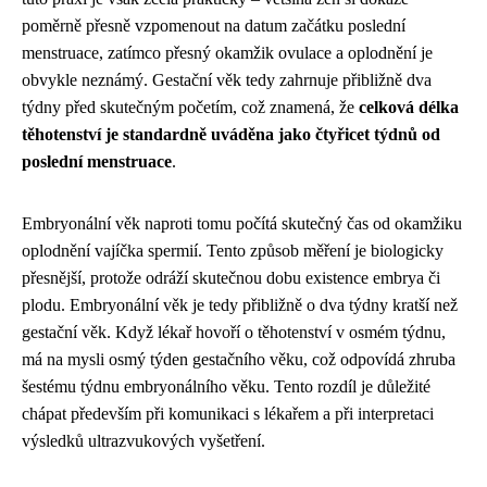
poměrně přesně vzpomenout na datum začátku poslední
menstruace, zatímco přesný okamžik ovulace a oplodnění je
obvykle neznámý. Gestační věk tedy zahrnuje přibližně dva
týdny před skutečným početím, což znamená, že
celková délka
těhotenství je standardně uváděna jako čtyřicet týdnů od
poslední menstruace
.
Embryonální věk naproti tomu počítá skutečný čas od okamžiku
oplodnění vajíčka spermií. Tento způsob měření je biologicky
přesnější, protože odráží skutečnou dobu existence embrya či
plodu. Embryonální věk je tedy přibližně o dva týdny kratší než
gestační věk. Když lékař hovoří o těhotenství v osmém týdnu,
má na mysli osmý týden gestačního věku, což odpovídá zhruba
šestému týdnu embryonálního věku. Tento rozdíl je důležité
chápat především při komunikaci s lékařem a při interpretaci
výsledků ultrazvukových vyšetření.