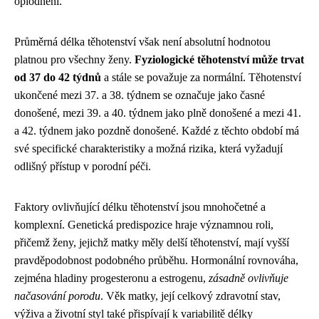
oplodnění.
Průměrná délka těhotenství však není absolutní hodnotou
platnou pro všechny ženy.
Fyziologické těhotenství může trvat
od 37 do 42 týdnů
a stále se považuje za normální. Těhotenství
ukončené mezi 37. a 38. týdnem se označuje jako časné
donošené, mezi 39. a 40. týdnem jako plně donošené a mezi 41.
a 42. týdnem jako pozdně donošené. Každé z těchto období má
své specifické charakteristiky a možná rizika, která vyžadují
odlišný přístup v porodní péči.
Faktory ovlivňující délku těhotenství jsou mnohočetné a
komplexní. Genetická predispozice hraje významnou roli,
přičemž ženy, jejichž matky měly delší těhotenství, mají vyšší
pravděpodobnost podobného průběhu. Hormonální rovnováha,
zejména hladiny progesteronu a estrogenu,
zásadně ovlivňuje
načasování porodu
. Věk matky, její celkový zdravotní stav,
výživa a životní styl také přispívají k variabilitě délky