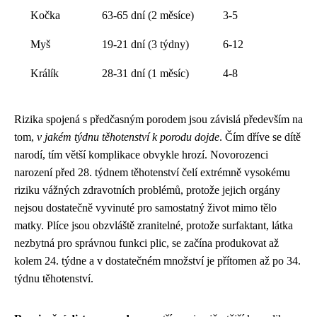
Kočka
63-65 dní (2 měsíce)
3-5
Myš
19-21 dní (3 týdny)
6-12
Králík
28-31 dní (1 měsíc)
4-8
Rizika spojená s předčasným porodem jsou závislá především na
tom,
v jakém týdnu těhotenství k porodu dojde
. Čím dříve se dítě
narodí, tím větší komplikace obvykle hrozí. Novorozenci
narození před 28. týdnem těhotenství čelí extrémně vysokému
riziku vážných zdravotních problémů, protože jejich orgány
nejsou dostatečně vyvinuté pro samostatný život mimo tělo
matky. Plíce jsou obzvláště zranitelné, protože surfaktant, látka
nezbytná pro správnou funkci plic, se začína produkovat až
kolem 24. týdne a v dostatečném množství je přítomen až po 34.
týdnu těhotenství.