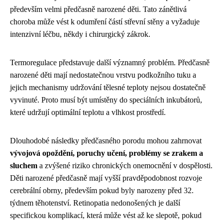
především velmi předčasně narozené děti. Tato zánětlivá
choroba může vést k odumření částí střevní stěny a vyžaduje
intenzivní léčbu, někdy i chirurgický zákrok.
Termoregulace představuje další významný problém. Předčasně
narozené děti mají nedostatečnou vrstvu podkožního tuku a
jejich mechanismy udržování tělesné teploty nejsou dostatečně
vyvinuté. Proto musí být umístěny do speciálních inkubátorů,
které udržují optimální teplotu a vlhkost prostředí.
Dlouhodobé následky předčasného porodu mohou zahrnovat
vývojová opoždění, poruchy učení, problémy se zrakem a
sluchem
a zvýšené riziko chronických onemocnění v dospělosti.
Děti narozené předčasně mají vyšší pravděpodobnost rozvoje
cerebrální obrny, především pokud byly narozeny před 32.
týdnem těhotenství. Retinopatia nedonošených je další
specifickou komplikací, která může vést až ke slepotě, pokud