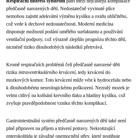
Respirační distress syndrom
patří mezi nejčastější komplikace
předčasně narozených dětí. Nedostatečně vyvinuté plíce
nemohou zajistit adekvátní výměnu kyslíku a oxidu uhličitého,
což vede k dechové nedostatečnosti. Moderní medicína
disponuje možností podání umělého surfaktantu a používání
ventilační podpory, což výrazně zlepšilo prognózu těchto dětí,
nicméně riziko dlouhodobých následků přetrvává.
Kromě respiračních problémů čelí předčasně narozené děti
riziku
intraventrikulárního krvácení
, tedy krvácení do
mozkových komor. Toto krvácení může vést k hydrocefalu nebo
k dlouhodobému neurologickému poškození. Nezralý mozek je
velmi citlivý na kolísání krevního tlaku a hladiny kyslíku, což
zvyšuje pravděpodobnost vzniku těchto komplikací.
Gastrointestinální systém předčasně narozených dětí také není
plně připraven na příjem a trávení potravy. Nekrotizující
enterokolitida je závažné onemocnění střev, které postihuje