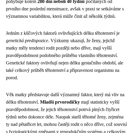
pohybuje kolem
280 dní neboli 40 týdnů
počítaných od
prvního dne poslední menstruace, avšak v praxi se setkáváme s
významnou variabilitou, která může činit až několik týdnů.
Jedním z klíčových faktorů ovlivňujících délku těhotenství je
genetická predispozice
. Výzkumy ukazují, že ženy, jejichž
matky měly tendenci rodit později nebo dříve, mají vyšší
pravděpodobnost podobného průběhu vlastního těhotenství.
Genetické faktory ovlivňují nejen délku gestačního období, ale
také celkový průběh těhotenství a připravenost organismu na
porod.
Věk matky představuje další významný faktor, který má vliv na
délku těhotenství.
Mladší prvorodičky
mají statisticky vyšší
pravděpodobnost, že jejich těhotenství potrvá plných čtyřicet
týdnů nebo dokonce déle. Naopak starší těhotné ženy, zejména
ty nad pětatřicet let, mohou častěji rodit o něco dříve, což souvisí
s fyziologickými změnami v reprodukčním systému a celkovým