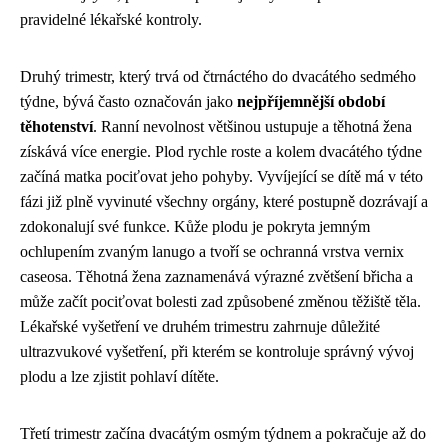
pravidelné lékařské kontroly.
Druhý trimestr, který trvá od čtrnáctého do dvacátého sedmého
týdne, bývá často označován jako
nejpříjemnější období
těhotenství
. Ranní nevolnost většinou ustupuje a těhotná žena
získává více energie. Plod rychle roste a kolem dvacátého týdne
začíná matka pociťovat jeho pohyby. Vyvíjející se dítě má v této
fázi již plně vyvinuté všechny orgány, které postupně dozrávají a
zdokonalují své funkce. Kůže plodu je pokryta jemným
ochlupením zvaným lanugo a tvoří se ochranná vrstva vernix
caseosa. Těhotná žena zaznamenává výrazné zvětšení břicha a
může začít pociťovat bolesti zad způsobené změnou těžiště těla.
Lékařské vyšetření ve druhém trimestru zahrnuje důležité
ultrazvukové vyšetření, při kterém se kontroluje správný vývoj
plodu a lze zjistit pohlaví dítěte.
Třetí trimestr začína dvacátým osmým týdnem a pokračuje až do