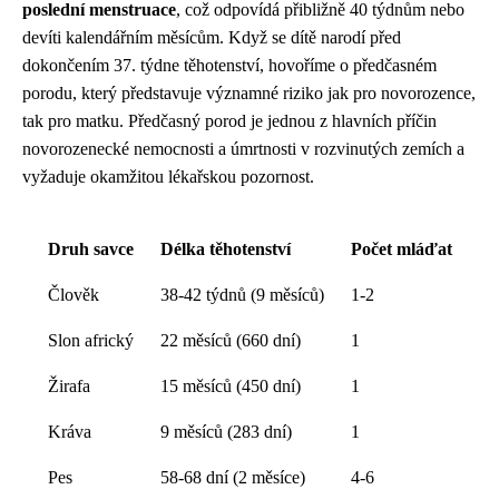
poslední menstruace
, což odpovídá přibližně 40 týdnům nebo
devíti kalendářním měsícům. Když se dítě narodí před
dokončením 37. týdne těhotenství, hovoříme o předčasném
porodu, který představuje významné riziko jak pro novorozence,
tak pro matku. Předčasný porod je jednou z hlavních příčin
novorozenecké nemocnosti a úmrtnosti v rozvinutých zemích a
vyžaduje okamžitou lékařskou pozornost.
Druh savce
Délka těhotenství
Počet mláďat
Člověk
38-42 týdnů (9 měsíců)
1-2
Slon africký
22 měsíců (660 dní)
1
Žirafa
15 měsíců (450 dní)
1
Kráva
9 měsíců (283 dní)
1
Pes
58-68 dní (2 měsíce)
4-6