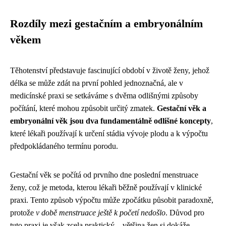
Rozdíly mezi gestačním a embryonálním
věkem
Těhotenství představuje fascinující období v životě ženy, jehož
délka se může zdát na první pohled jednoznačná, ale v
medicínské praxi se setkáváme s dvěma odlišnými způsoby
počítání, které mohou způsobit určitý zmatek.
Gestační věk a
embryonální věk jsou dva fundamentálně odlišné koncepty
,
které lékaři používají k určení stádia vývoje plodu a k výpočtu
předpokládaného termínu porodu.
Gestační věk se počítá od prvního dne poslední menstruace
ženy, což je metoda, kterou lékaři běžně používají v klinické
praxi. Tento způsob výpočtu může zpočátku působit paradoxně,
protože
v době menstruace ještě k početí nedošlo
. Důvod pro
tuto praxi je však zcela praktický – většina žen si dokáže