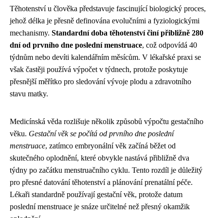
Těhotenství u člověka představuje fascinující biologický proces,
jehož délka je přesně definována evolučními a fyziologickými
mechanismy.
Standardní doba těhotenství činí přibližně 280
dní od prvního dne poslední menstruace
, což odpovídá 40
týdnům nebo devíti kalendářním měsícům. V lékařské praxi se
však častěji používá výpočet v týdnech, protože poskytuje
přesnější měřítko pro sledování vývoje plodu a zdravotního
stavu matky.
Medicínská věda rozlišuje několik způsobů výpočtu gestačního
věku.
Gestační věk se počítá od prvního dne poslední
menstruace
, zatímco embryonální věk začíná běžet od
skutečného oplodnění, které obvykle nastává přibližně dva
týdny po začátku menstruačního cyklu. Tento rozdíl je důležitý
pro přesné datování těhotenství a plánování prenatální péče.
Lékaři standardně používají gestační věk, protože datum
poslední menstruace je snáze určitelné než přesný okamžik