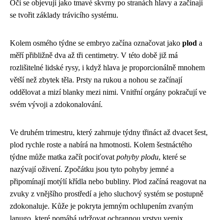
Oči se objevují jako tmavé skvrny po stranách hlavy a začínají
se tvořit základy trávicího systému.
Kolem osmého týdne se embryo začína označovat jako
plod
a
měří přibližně dva až tři centimetry. V této době již má
rozlišitelné lidské rysy, i když hlava je proporcionálně mnohem
větší než zbytek těla. Prsty na rukou a nohou se začínají
oddělovat a mizí blanky mezi nimi. Vnitřní orgány pokračují ve
svém vývoji a zdokonalování.
Ve druhém trimestru, který zahrnuje týdny třináct až dvacet šest,
plod rychle roste a nabírá na hmotnosti. Kolem šestnáctého
týdne může matka začít pociťovat
pohyby plodu
, které se
nazývají oživení. Zpočátku jsou tyto pohyby jemné a
připomínají motýlí křídla nebo bubliny. Plod začíná reagovat na
zvuky z vnějšího prostředí a jeho sluchový systém se postupně
zdokonaluje. Kůže je pokryta jemným ochlupením zvaným
lanugo, které pomáhá udržovat ochrannou vrstvu vernix