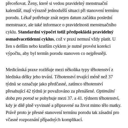
přeceňovat. Ženy, které si vedou pravidelný menstruační
kalendář, mají výrazně jednodušší situaci při stanovení termínu
porodu. Lékař potřebuje znát nejen datum začátku poslední
menstruace, ale také informace o pravidelnosti menstruačního
cyklu.
Standardní výpočet totiž předpokládá pravidelný
osmadvacetidenní cyklus
, což v praxi nemusí vždy platit. U
žen s delším nebo kratším cyklem je nutné provést korekci
výpočtu, aby byl termín porodu stanoven co nejpřesněji.
Medicínská praxe rozlišuje mezi několika typy těhotenství z
hlediska délky jeho trvání. Těhotenství trvající méně než 37
týdnů se označuje jako předčasné, zatímco těhotenství
přesahující 42 týdnů je považováno za přenášené.
Optimální
doba pro porod
se pohybuje mezi 37. a 41. týdnem těhotenství,
kdy je dítě plně vyvinuté a připravené na život mimo tělo matky.
Právě proto je přesné stanovení termínu porodu tak zásadní pro
včasné rozpoznání případných komplikací.