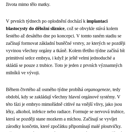
života mimo tělo matky.
V prvních týdnech po oplodnění dochází k
implantaci
blastocysty do děložní sliznice
, což se obvykle stává kolem
šestého až desátého dne po koncepci. V tomto raném stadiu se
začínají formovat základní buněčné vrstvy, ze kterých se později
vyvinou všechny orgány a tkáně. Kolem třetího týdne začíná bít
primitivní srdce embrya, i když je ještě velmi jednoduché a
skládá se pouze z trubice. Toto je jeden z prvních významných
milníků ve vývoji.
Během čtvrtého až osmého týdne probíhá
organogeneze
, tedy
období, kdy se zakládají všechny hlavní orgánové systémy. V
této fázi je embryo mimořádně citlivé na vnější vlivy, jako jsou
léky, alkohol, infekce nebo radiace. Formuje se nervová trubice,
která se později stane mozkem a míchou. Začínají se vyvíjet
zárodky končetin, které zpočátku připomínají malé ploutvičky.