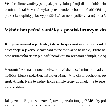
Velké rodinné vaničky jsou pak pro ty, kdo plánují dlouhodobě nebo 
centimetrů, takže v nich vykoupete i batole, nebo klidně obě děti naj
praktické doplňky jako vypouštěcí zátku nebo poličky na mýdlo a 
Výběr bezpečné vaničky s protiskluzovým d
Koupání miminka je chvíle, kdy se bezpečnost nesmí podcenit
.
nejcennější a jakékoliv zaváhání může mít vážné následky. Proto ne
protiskluzovým dnem jen další položkou na seznamu nákupů, ale op
Vzpomínáte si na ten pocit, když poprvé držíte své miminko nad v
nožičky, kluzká pokožka, mýdlová pěna... V tu chvíli pochopíte, pr
nezbytností
. Není to žádný luxus ani zbytečný doplněk – je to pros
vašeho dítěte.
Jak poznáte, že protiskluzová úprava opravdu funguje? Měla by pok