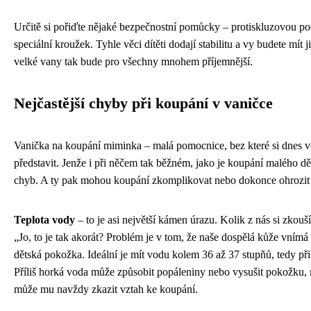
Určitě si pořiďte nějaké bezpečnostní pomůcky – protiskluzovou p
speciální kroužek. Tyhle věci dítěti dodají stabilitu a vy budete mít j
velké vany tak bude pro všechny mnohem příjemnější.
Nejčastější chyby při koupání v vaničce
Vanička na koupání miminka – malá pomocnice, bez které si dnes v
představit. Jenže i při něčem tak běžném, jako je koupání malého dě
chyb. A ty pak mohou koupání zkomplikovat nebo dokonce ohrozit 
Teplota vody
– to je asi největší kámen úrazu. Kolik z nás si zkou
„Jo, to je tak akorát? Problém je v tom, že naše dospělá kůže vnímá
dětská pokožka. Ideální je mít vodu kolem 36 až 37 stupňů, tedy při
Příliš horká voda může způsobit popáleniny nebo vysušit pokožku,
může mu navždy zkazit vztah ke koupání.