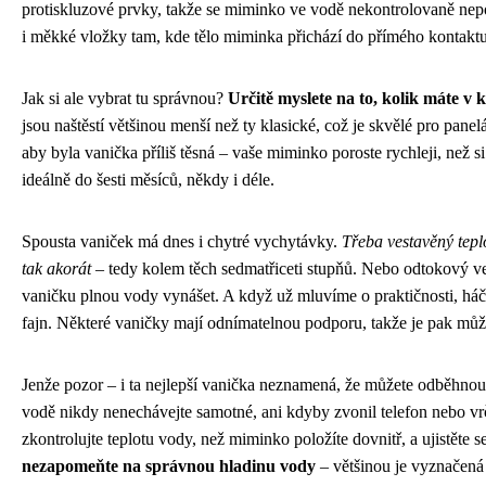
protiskluzové prvky, takže se miminko ve vodě nekontrolovaně ne
i měkké vložky tam, kde tělo miminka přichází do přímého kontaktu
Jak si ale vybrat tu správnou?
Určitě myslete na to, kolik máte v 
jsou naštěstí většinou menší než ty klasické, což je skvělé pro pan
aby byla vanička příliš těsná – vaše miminko poroste rychleji, než si
ideálně do šesti měsíců, někdy i déle.
Spousta vaniček má dnes i chytré vychytávky.
Třeba vestavěný teplo
tak akorát
– tedy kolem těch sedmatřiceti stupňů. Nebo odtokový ve
vaničku plnou vody vynášet. A když už mluvíme o praktičnosti, háčk
fajn. Některé vaničky mají odnímatelnou podporu, takže je pak můžet
Jenže pozor – i ta nejlepší vanička neznamená, že můžete odběhnout
vodě nikdy nenechávejte samotné, ani kdyby zvonil telefon nebo vr
zkontrolujte teplotu vody, než miminko položíte dovnitř, a ujistěte 
nezapomeňte na správnou hladinu vody
– většinou je vyznačená 