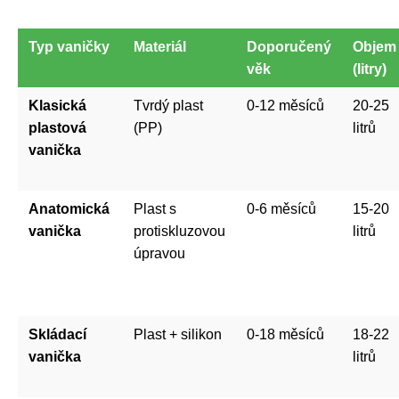
Typ vaničky
Materiál
Doporučený
Objem
věk
(litry)
Klasická
Tvrdý plast
0-12 měsíců
20-25
plastová
(PP)
litrů
vanička
Anatomická
Plast s
0-6 měsíců
15-20
vanička
protiskluzovou
litrů
úpravou
Skládací
Plast + silikon
0-18 měsíců
18-22
vanička
litrů