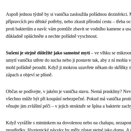
Aspoň jednou týdně by si vanička zasloužila pořádnou dezinfekci. 
přípravcích pro dětské potřeby, nebo zkusit přírodní cestu – třeba 
proti bakteriím a navíc vám pomůže zbavit se vodního kamene a us
důkladně opláchněte a nechte pořádně vyschnout.
Sušení je stejně důležité jako samotné mytí
– ve vlhku se mikroo
umytí vaničku utřete do sucha nebo ji postavte tak, aby z ní mohla
mohl pořádně proudit. Když ji mokrou uzavřete někam do skříňky ne
zápach a objeví se plísně.
Občas se podívejte, v jakém je vanička stavu. Nemá praskliny? Nev
všechno může být při koupání nebezpečné. Pokud má vanička proti
věnujte jim zvláštní péči – v jejich struktuře se špína a bakterie zach
Když vyrážíte s miminkem na dovolenou nebo na chalupu, nezapomeňt
prostředky. Hygienické návyky by měly zůstat stejné jako doma.
A 