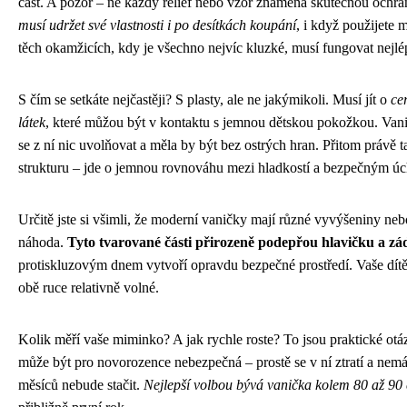
část. A pozor – ne každý reliéf nebo vzor znamená skutečnou ochr
musí udržet své vlastnosti i po desítkách koupání
, i když použijete
těch okamžicích, kdy je všechno nejvíc kluzké, musí fungovat nejlé
S čím se setkáte nejčastěji? S plasty, ale ne jakýmikoli. Musí jít o
ce
látek
, které můžou být v kontaktu s jemnou dětskou pokožkou. Vani
se z ní nic uvolňovat a měla by být bez ostrých hran. Přitom právě t
strukturu – jde o jemnou rovnováhu mezi hladkostí a bezpečným ú
Určitě jste si všimli, že moderní vaničky mají různé vyvýšeniny neb
náhoda.
Tyto tvarované části přirozeně podepřou hlavičku a z
protiskluzovým dnem vytvoří opravdu bezpečné prostředí. Vaše dítě
obě ruce relativně volné.
Kolik měří vaše miminko? A jak rychle roste? To jsou praktické otáz
může být pro novorozence nebezpečná – prostě se v ní ztratí a nemá 
měsíců nebude stačit.
Nejlepší volbou bývá vanička kolem 80 až 90