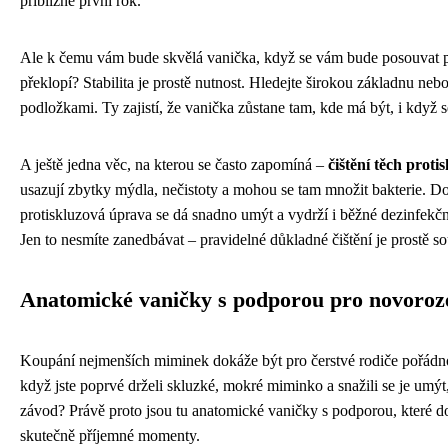
přibližně první rok.
Ale k čemu vám bude skvělá vanička, když se vám bude posouvat 
překlopí? Stabilita je prostě nutnost. Hledejte širokou základnu ne
podložkami. Ty zajistí, že vanička zůstane tam, kde má být, i když
A ještě jedna věc, na kterou se často zapomíná –
čištění těch prot
usazují zbytky mýdla, nečistoty a mohou se tam množit bakterie. Dob
protiskluzová úprava se dá snadno umýt a vydrží i běžné dezinfekčn
Jen to nesmíte zanedbávat – pravidelné důkladné čištění je prostě s
Anatomické vaničky s podporou pro novoroz
Koupání nejmenších miminek dokáže být pro čerstvé rodiče pořádno
když jste poprvé drželi skluzké, mokré miminko a snažili se je umýt
závod? Právě proto jsou tu anatomické vaničky s podporou, které d
skutečně příjemné momenty.