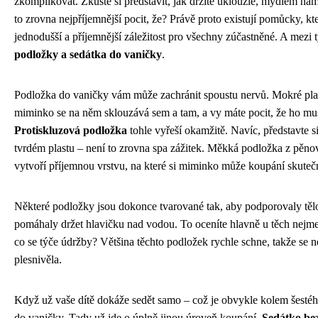
zkomplikovat. Zkuste si představit, jak držíte uklouzlé, mýdlem n
to zrovna nejpříjemnější pocit, že? Právě proto existují pomůcky, k
jednodušší a příjemnější záležitost pro všechny zúčastněné. A mezi t
podložky a sedátka do vaničky
.
Podložka do vaničky vám může zachránit spoustu nervů. Mokré plas
miminko se na něm sklouzává sem a tam, a vy máte pocit, že ho mus
Protiskluzová podložka
tohle vyřeší okamžitě. Navíc, představte s
tvrdém plastu – není to zrovna spa zážitek. Měkká podložka z pěnov
vytvoří příjemnou vrstvu, na které si miminko může koupání skutečn
Některé podložky jsou dokonce tvarované tak, aby podporovaly těl
pomáhaly držet hlavičku nad vodou. To oceníte hlavně u těch nejme
co se týče údržby? Většina těchto podložek rychle schne, takže se 
plesnivěla.
Když už vaše dítě dokáže sedět samo – což je obvykle kolem šestéh
do vaničky. Tady už jde o úplně jinou úroveň koupání.
Sedátko bez