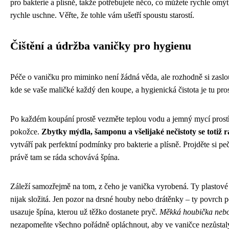
pro bakterie a plísně, takže potřebujete něco, co můžete rychle omýt
rychle uschne. Věřte, že tohle vám ušetří spoustu starostí.
Čištění a údržba vaničky pro hygienu
Péče o vaničku pro miminko není žádná věda, ale rozhodně si zaslou
kde se vaše maličké každý den koupe, a hygienická čistota je tu pro
Po každém koupání prostě vezměte teplou vodu a jemný mycí prostře
pokožce.
Zbytky mýdla, šamponu a všelijaké nečistoty se totiž r
vytváří pak perfektní podmínky pro bakterie a plísně. Projděte si p
právě tam se ráda schovává špína.
Záleží samozřejmě na tom, z čeho je vanička vyrobená. Ty plastové j
nijak složitá. Jen pozor na drsné houby nebo drátěnky – ty povrch 
usazuje špína, kterou už těžko dostanete pryč.
Měkká houbička nebo 
nezapomeňte všechno pořádně opláchnout, aby ve vaničce nezůstaly 