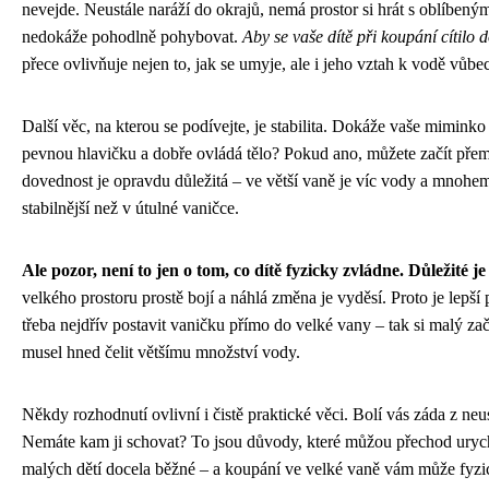
nevejde. Neustále naráží do okrajů, nemá prostor si hrát s oblíben
nedokáže pohodlně pohybovat.
Aby se vaše dítě při koupání cítilo 
přece ovlivňuje nejen to, jak se umyje, ale i jeho vztah k vodě vůbec
Další věc, na kterou se podívejte, je stabilita. Dokáže vaše mimin
pevnou hlavičku a dobře ovládá tělo? Pokud ano, můžete začít přem
dovednost je opravdu důležitá – ve větší vaně je víc vody a mnohem 
stabilnější než v útulné vaničce.
Ale pozor, není to jen o tom, co dítě fyzicky zvládne. Důležité je i 
velkého prostoru prostě bojí a náhlá změna je vyděsí. Proto je lepší
třeba nejdřív postavit vaničku přímo do velké vany – tak si malý za
musel hned čelit většímu množství vody.
Někdy rozhodnutí ovlivní i čistě praktické věci. Bolí vás záda z ne
Nemáte kam ji schovat? To jsou důvody, které můžou přechod urychli
malých dětí docela běžné – a koupání ve velké vaně vám může fyzi