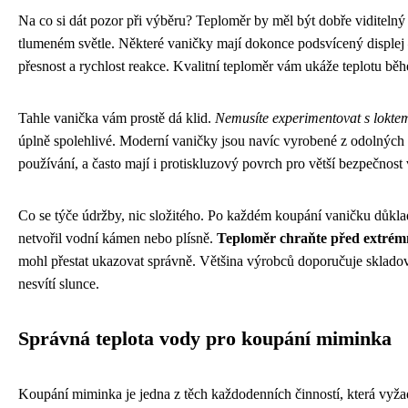
Na co si dát pozor při výběru? Teploměr by měl být dobře viditelný a
tlumeném světle. Některé vaničky mají dokonce podsvícený displej – 
přesnost a rychlost reakce. Kvalitní teploměr vám ukáže teplotu běh
Tahle vanička vám prostě dá klid.
Nemusíte experimentovat s lokte
úplně spolehlivé. Moderní vaničky jsou navíc vyrobené z odolných m
používání, a často mají i protiskluzový povrch pro větší bezpečnost
Co se týče údržby, nic složitého. Po každém koupání vaničku důkla
netvořil vodní kámen nebo plísně.
Teploměr chraňte před extrém
mohl přestat ukazovat správně. Většina výrobců doporučuje skladov
nesvítí slunce.
Správná teplota vody pro koupání miminka
Koupání miminka je jedna z těch každodenních činností, která vyžad