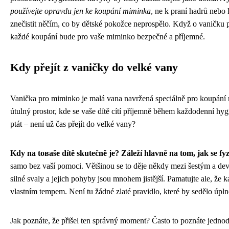
používejte opravdu jen ke koupání miminka
, ne k praní hadrů nebo 
znečistit něčím, co by dětské pokožce neprospělo. Když o vaničku 
každé koupání bude pro vaše miminko bezpečné a příjemné.
Kdy přejít z vaničky do velké vany
Vanička pro miminko je malá vana navržená speciálně pro koupání 
útulný prostor, kde se vaše dítě cítí příjemně během každodenní hygi
ptát – není už čas přejít do velké vany?
Kdy na toваše dítě skutečně je? Záleží hlavně na tom, jak se fyz
samo bez vaší pomoci. Většinou se to děje někdy mezi šestým a dev
silné svaly a jejich pohyby jsou mnohem jistější. Pamatujte ale, že 
vlastním tempem. Není tu žádné zlaté pravidlo, které by sedělo úpl
Jak poznáte, že přišel ten správný moment? Často to poznáte jednod