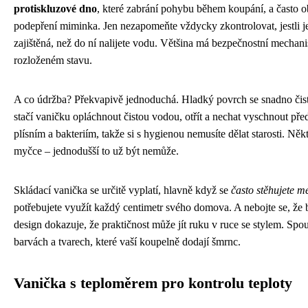
protiskluzové dno
, které zabrání pohybu během koupání, a často 
podepření miminka. Jen nezapomeňte vždycky zkontrolovat, jestli j
zajištěná, než do ní nalijete vodu. Většina má bezpečnostní mechanism
rozloženém stavu.
A co údržba? Překvapivě jednoduchá. Hladký povrch se snadno čist
stačí vaničku opláchnout čistou vodou, otřít a nechat vyschnout pře
plísním a bakteriím, takže si s hygienou nemusíte dělat starosti. 
myčce – jednodušší to už být nemůže.
Skládací vanička se určitě vyplatí, hlavně když se
často stěhujete m
potřebujete využít každý centimetr svého domova. A nebojte se, že
design dokazuje, že praktičnost může jít ruku v ruce se stylem. Spo
barvách a tvarech, které vaší koupelně dodají šmrnc.
Vanička s teploměrem pro kontrolu teploty