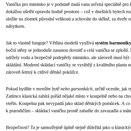
Vanička pro miminko je v podstatě malá vana určená speciálně pro k
dokážou ušetřit opravdu hodně prostoru – což v dnešních bytech roz
složíte na zlomek původní velikosti a schováte do skříně, za dveře
nábytkem.
Jak to vlastně funguje? Většina modelů využívá
systém harmoniky 
boční stěny se jednoduše zasunou dovnitř a celá vanička se zploští.
udržely vodu a bezpečně podepřely miminko, ale zároveň musí být f
skládání. Moderní skládací vaničky se vyrábějí z kvalitního plastu n
zároveň šetrný k citlivé dětské pokůžce.
Pokud bydlíte v
menším bytě nebo garsonkách
, určitě oceníte, jak
Zatímco klasická zabírá pořád nějaké místo v koupelně nebo na cho
vteřin. Koupelna pak nevypadá jako sklad dětských pomůcek. A co
k prarodičům – skládací vaničku prostě zabalíte do zavazadla a mát
Bezpečnost? Ta je samozřejmě úplně stejně důležitá jako u klasický