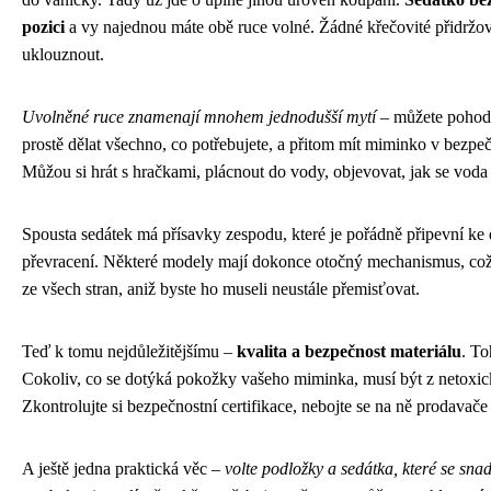
pozici
a vy najednou máte obě ruce volné. Žádné křečovité přidržov
uklouznout.
Uvolněné ruce znamenají mnohem jednodušší mytí
– můžete pohodl
prostě dělat všechno, co potřebujete, a přitom mít miminko v bezpečí.
Můžou si hrát s hračkami, plácnout do vody, objevovat, jak se voda
Spousta sedátek má přísavky zespodu, které je pořádně připevní ke
převracení. Některé modely mají dokonce otočný mechanismus, což j
ze všech stran, aniž byste ho museli neustále přemisťovat.
Teď k tomu nejdůležitějšímu –
kvalita a bezpečnost materiálu
. To
Cokoliv, co se dotýká pokožky vašeho miminka, musí být z netoxick
Zkontrolujte si bezpečnostní certifikace, nebojte se na ně prodavače 
A ještě jedna praktická věc –
volte podložky a sedátka, které se sna