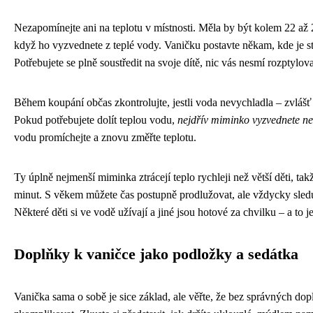
Nezapomínejte ani na teplotu v místnosti. Měla by být kolem 22 až
když ho vyzvednete z teplé vody. Vaničku postavte někam, kde je st
Potřebujete se plně soustředit na svoje dítě, nic vás nesmí rozptylova
Během koupání občas zkontrolujte, jestli voda nevychladla – zvlášť 
Pokud potřebujete dolít teplou vodu,
nejdřív miminko vyzvednete ne
vodu promíchejte a znovu změřte teplotu.
Ty úplně nejmenší miminka ztrácejí teplo rychleji než větší děti, takž
minut. S věkem můžete čas postupně prodlužovat, ale vždycky sledu
Některé děti si ve vodě užívají a jiné jsou hotové za chvilku – a to j
Doplňky k vaničce jako podložky a sedátka
Vanička sama o sobě je sice základ, ale věřte, že bez správných d