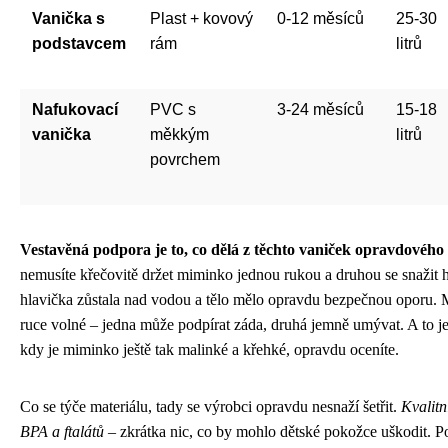
Vanička s
Plast + kovový
0-12 měsíců
25-30
podstavcem
rám
litrů
Nafukovací
PVC s
3-24 měsíců
15-18
vanička
měkkým
litrů
povrchem
Vestavěná podpora je to, co dělá z těchto vaniček opravdovéh
nemusíte křečovitě držet miminko jednou rukou a druhou se snažit 
hlavička zůstala nad vodou a tělo mělo opravdu bezpečnou oporu. 
ruce volné – jedna může podpírat záda, druhá jemně umývat. A to je
kdy je miminko ještě tak malinké a křehké, opravdu oceníte.
Co se týče materiálu, tady se výrobci opravdu nesnaží šetřit.
Kvalitn
BPA a ftalátů
– zkrátka nic, co by mohlo dětské pokožce uškodit. 