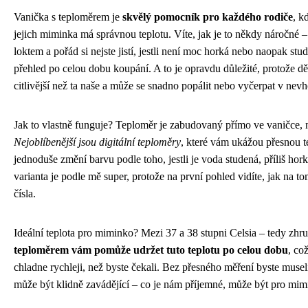
Vanička s teploměrem je
skvělý pomocník pro každého rodiče
, k
jejich miminka má správnou teplotu. Víte, jak je to někdy náročné – 
loktem a pořád si nejste jistí, jestli není moc horká nebo naopak st
přehled po celou dobu koupání. A to je opravdu důležité, protože d
citlivější než ta naše a může se snadno popálit nebo vyčerpat v nev
Jak to vlastně funguje? Teploměr je zabudovaný přímo ve vaničce, n
Nejoblíbenější jsou digitální teploměry
, které vám ukážou přesnou t
jednoduše změní barvu podle toho, jestli je voda studená, příliš hor
varianta je podle mě super, protože na první pohled vidíte, jak na tom
čísla.
Ideální teplota pro miminko? Mezi 37 a 38 stupni Celsia – tedy zhrub
teploměrem vám pomůže udržet tuto teplotu po celou dobu
, co
chladne rychleji, než byste čekali. Bez přesného měření byste museli 
může být klidně zavádějící – co je nám příjemné, může být pro mim