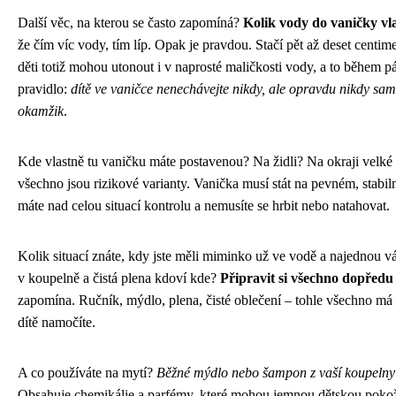
Další věc, na kterou se často zapomíná?
Kolik vody do vaničky vla
že čím víc vody, tím líp. Opak je pravdou. Stačí pět až deset centim
děti totiž mohou utonout i v naprosté maličkosti vody, a to během pár
pravidlo:
dítě ve vaničce nenechávejte nikdy, ale opravdu nikdy samo
okamžik
.
Kde vlastně tu vaničku máte postavenou? Na židli? Na okraji velk
všechno jsou rizikové varianty. Vanička musí stát na pevném, stabil
máte nad celou situací kontrolu a nemusíte se hrbit nebo natahovat.
Kolik situací znáte, kdy jste měli miminko už ve vodě a najednou vá
v koupelně a čistá plena kdoví kde?
Připravit si všechno dopředu
zapomína. Ručník, mýdlo, plena, čisté oblečení – tohle všechno má 
dítě namočíte.
A co používáte na mytí?
Běžné mýdlo nebo šampon z vaší koupelny 
Obsahuje chemikálie a parfémy, které mohou jemnou dětskou pokož