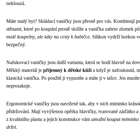
neklouzá.
Máte malý byt? Skládací vaničky jsou přesně pro vás. Kombinují p
stěnami, které po koupání prostě složíte a vanička zabere zlomek p
malé koupelny, ale taky na cesty k babičce
. Silikon vydrží horkou vo
bezpečný.
Nafukovací vaničky jsou další varianta, která se hodí hlavně na do
Měkký materiál je
příjemný k dětské kůži
a když je nafouknutá, m
klasická vanička. Po použití ji vypustíte a máte ji v tašce. Jen musít
neprosakuje.
Ergonomické vaničky jsou navržené tak, aby v nich miminko krásně
přidržování. Mají vyvýšenou opěrku hlavičky, tvarované záďátko a n
z kvalitního plastu a jejich konstrukce vám
umožní koupat miminko b
držet
.