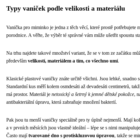
Typy vaniček podle velikosti a materiálu
Vanička pro miminko je jedna z těch věcí, které prostě potřebujete m
porodnice. A věřte, že výběr té správné vám může ušetřit spoustu star
Na trhu najdete takové množství variant, že se v tom ze začátku může
především
velikostí, materiálem a tím, co všechno umí
.
Klasické plastové vaničky znáte určitě všichni. Jsou lehké, snadno
Standardní kus měří kolem osmdesáti až devadesáti centimetrů, tak
má prostor. Materiál je
netoxický a šetrný k jemné dětské pokožce
, 
antibakteriální úpravu, která zabraňuje množení bakterií.
Pak jsou tu menší vaničky speciálně pro ty úplně nejmenší. Mají ko
a v prvních měsících jsou vlastně ideální – lépe se s nimi manipuluj
Často mají
tvarované dno s protiskluzovou úpravou
, takže se m