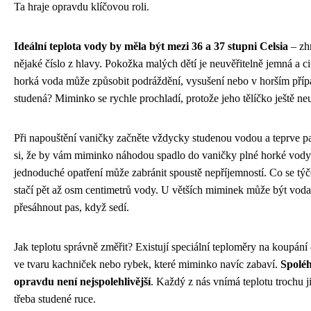
Ta hraje opravdu klíčovou roli.
Ideální teplota vody by měla být mezi 36 a 37 stupni Celsia
– zhr
nějaké číslo z hlavy. Pokožka malých dětí je neuvěřitelně jemná a ci
horká voda může způsobit podráždění, vysušení nebo v horším příp
studená? Miminko se rychle prochladí, protože jeho tělíčko ještě ne
Při napouštění vaničky začněte vždycky studenou vodou a teprve pak
si, že by vám miminko náhodou spadlo do vaničky plné horké vody –
jednoduché opatření může zabránit spoustě nepříjemností. Co se tý
stačí pět až osm centimetrů vody. U větších miminek může být voda
přesáhnout pas, když sedí.
Jak teplotu správně změřit? Existují speciální teploměry na koupání
ve tvaru kachniček nebo rybek, které miminko navíc zabaví.
Spoléh
opravdu není nejspolehlivější
. Každý z nás vnímá teplotu trochu ji
třeba studené ruce.