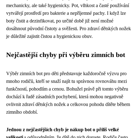
mechanicky, ale také hygienicky. Pot, vlhkost a časté používání
vytvářejí prostředí pro bakterie a nepříjemné pachy. I když lze
boty čistit a dezinfikovat, po určité době již není možné
dosáhnout původní čistoty a svěžesti. Pro zdraví dětských nožek
je důležité zajistit čistou a hygienickou obuv.
Nejčastější chyby při výběru zimních bot
Výběr zimních bot pro děti představuje každoročně výzvu pro
mnoho rodičů, kteří se snaží najít tu správnou rovnováhu mezi
funkčností, pohodlím a cenou. Bohužel právě při tomto výběru
dochází k řadě zásadních pochybení, která mohou negativně
ovlivnit zdraví dětských nožek a celkovou pohodu dítěte během
zimního období.
Jednou z nejčastějších chyb je nákup bot o příliš velké
velikosti
s odůvodněním, že dítě do nich doroste. Rodiče často