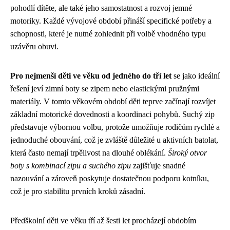
pohodlí dítěte, ale také jeho samostatnost a rozvoj jemné
motoriky. Každé vývojové období přináší specifické potřeby a
schopnosti, které je nutné zohlednit při volbě vhodného typu
uzávěru obuvi.
Pro nejmenší děti ve věku od jedného do tří let
se jako ideální
řešení jeví zimní boty se zipem nebo elastickými pružnými
materiály. V tomto věkovém období děti teprve začínají rozvíjet
základní motorické dovednosti a koordinaci pohybů. Suchý zip
představuje výbornou volbu, protože umožňuje rodičům rychlé a
jednoduché obouvání, což je zvláště důležité u aktivních batolat,
která často nemají trpělivost na dlouhé oblékání.
Široký otvor
boty s kombinací zipu a suchého zipu
zajišťuje snadné
nazouvání a zároveň poskytuje dostatečnou podporu kotníku,
což je pro stabilitu prvních kroků zásadní.
Předškolní děti ve věku tří až šesti let procházejí obdobím