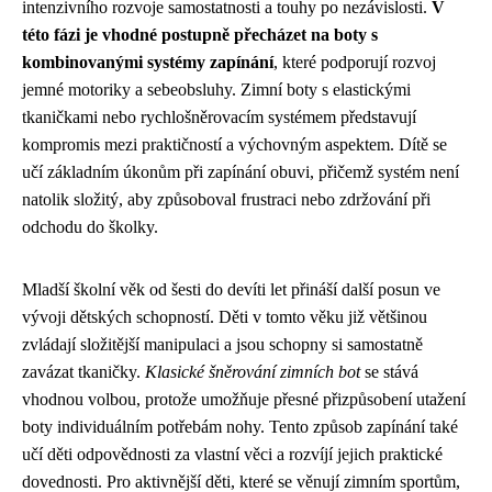
intenzivního rozvoje samostatnosti a touhy po nezávislosti.
V
této fázi je vhodné postupně přecházet na boty s
kombinovanými systémy zapínání
, které podporují rozvoj
jemné motoriky a sebeobsluhy. Zimní boty s elastickými
tkaničkami nebo rychlošněrovacím systémem představují
kompromis mezi praktičností a výchovným aspektem. Dítě se
učí základním úkonům při zapínání obuvi, přičemž systém není
natolik složitý, aby způsoboval frustraci nebo zdržování při
odchodu do školky.
Mladší školní věk od šesti do devíti let přináší další posun ve
vývoji dětských schopností. Děti v tomto věku již většinou
zvládají složitější manipulaci a jsou schopny si samostatně
zavázat tkaničky.
Klasické šněrování zimních bot
se stává
vhodnou volbou, protože umožňuje přesné přizpůsobení utažení
boty individuálním potřebám nohy. Tento způsob zapínání také
učí děti odpovědnosti za vlastní věci a rozvíjí jejich praktické
dovednosti. Pro aktivnější děti, které se věnují zimním sportům,