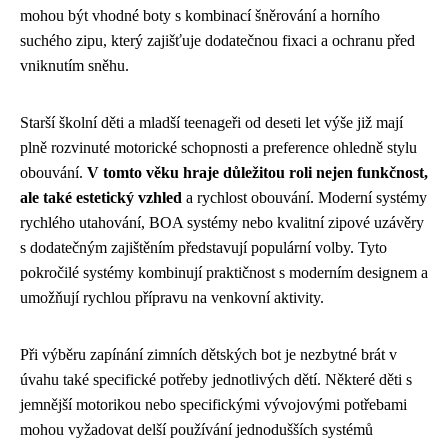
mohou být vhodné boty s kombinací šněrování a horního
suchého zipu, který zajišťuje dodatečnou fixaci a ochranu před
vniknutím sněhu.
Starší školní děti a mladší teenageři od deseti let výše již mají
plně rozvinuté motorické schopnosti a preference ohledně stylu
obouvání.
V tomto věku hraje důležitou roli nejen funkčnost,
ale také estetický vzhled
a rychlost obouvání. Moderní systémy
rychlého utahování, BOA systémy nebo kvalitní zipové uzávěry
s dodatečným zajištěním představují populární volby. Tyto
pokročilé systémy kombinují praktičnost s moderním designem a
umožňují rychlou přípravu na venkovní aktivity.
Při výběru zapínání zimních dětských bot je nezbytné brát v
úvahu také specifické potřeby jednotlivých dětí. Některé děti s
jemnější motorikou nebo specifickými vývojovými potřebami
mohou vyžadovat delší používání jednodušších systémů