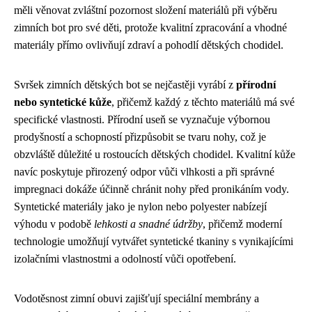
měli věnovat zvláštní pozornost složení materiálů při výběru
zimních bot pro své děti, protože kvalitní zpracování a vhodné
materiály přímo ovlivňují zdraví a pohodlí dětských chodidel.
Svršek zimních dětských bot se nejčastěji vyrábí z
přírodní
nebo syntetické kůže
, přičemž každý z těchto materiálů má své
specifické vlastnosti. Přírodní useň se vyznačuje výbornou
prodyšností a schopností přizpůsobit se tvaru nohy, což je
obzvláště důležité u rostoucích dětských chodidel. Kvalitní kůže
navíc poskytuje přirozený odpor vůči vlhkosti a při správné
impregnaci dokáže účinně chránit nohy před pronikáním vody.
Syntetické materiály jako je nylon nebo polyester nabízejí
výhodu v podobě
lehkosti a snadné údržby
, přičemž moderní
technologie umožňují vytvářet syntetické tkaniny s vynikajícími
izolačními vlastnostmi a odolností vůči opotřebení.
Vodotěsnost zimní obuvi zajišťují speciální membrány a