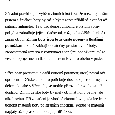
Zásadní pravidlo při výběru zimních bot říká, že mezi nejdelším
prstem a špičkou boty by měla být rezerva přibližně dvanáct až
patnáct milimetrů. Tato vzdálenost umožňuje prstům volný
pohyb a zabraňuje jejich stlačování, což je obzvláště důležité u
zimní obuvi.
Zimní boty jsou totiž často nošeny s tlustšími
ponožkami
, které zabírají dodatečný prostor uvnitř boty.
Nedostatečná rezerva v kombinaci s teplými ponožkami může
vést k nepříjemnému tlaku a narušení krvního oběhu v prstech.
Šířka boty představuje další kritický parametr, který nesmí být
opomenut. Dětské chodidlo potřebuje dostatek prostoru nejen v
délce, ale také v šířce, aby se mohlo přirozeně roztahovat při
došlapu. Zimní dětské boty by měly objímat nohu pevně, ale
nikoli svírat. Při zkoušení je vhodné zkontrolovat, zda lze lehce
uchopit materiál boty po stranách chodidla. Pokud je materiál
napjatý až k prasknutí, bota je příliš úzká.