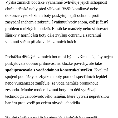
Výška zimních bot také významně ovlivňuje jejich schopnost
chránit dětské nohy před vlhkostí. Vyšší kotníkové nebo
dokonce vysoké zimní boty poskytují lepší ochranu proti
zasypání sněhem a zabraňují vniknutí vody shora, což je častý
problém u nízkých modelů. Elastické manžety nebo stahovací
šňůrky v horní části boty dále zvyšují ochranu a zabraňují
vniknutí sněhu při aktivních zimních hrách.
Podrážka dětských zimních bot musí být navržena tak, aby nejen
poskytovala dobrou přilnavost na kluzké povrchy, ale také
spolupracovala s voděodolnou konstrukcí svršku
. Kvalitní
spojení podrážky se zbytkem boty pomocí speciálních lepidel
nebo vulkanizace zajišťuje, že voda nemůže proniknout
zespodu. Mnohé moderní zimní boty pro děti využívají
technologii celoobvodového těsnění, které vytváří nepřetržitou
bariéru proti vodě po celém obvodu chodidla.
Vnitřní vložka a podšívka zimních dětských bot rovněž