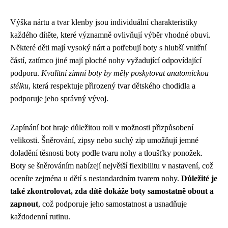
Výška nártu a tvar klenby jsou individuální charakteristiky
každého dítěte, které významně ovlivňují výběr vhodné obuvi.
Některé děti mají vysoký nárt a potřebují boty s hlubší vnitřní
částí, zatímco jiné mají ploché nohy vyžadující odpovídající
podporu.
Kvalitní zimní boty by měly poskytovat anatomickou
stélku
, která respektuje přirozený tvar dětského chodidla a
podporuje jeho správný vývoj.
Zapínání bot hraje důležitou roli v možnosti přizpůsobení
velikosti. Šněrování, zipsy nebo suchý zip umožňují jemné
doladění těsnosti boty podle tvaru nohy a tloušťky ponožek.
Boty se šněrováním nabízejí největší flexibilitu v nastavení, což
oceníte zejména u dětí s nestandardním tvarem nohy.
Důležité je
také zkontrolovat, zda dítě dokáže boty samostatně obout a
zapnout
, což podporuje jeho samostatnost a usnadňuje
každodenní rutinu.