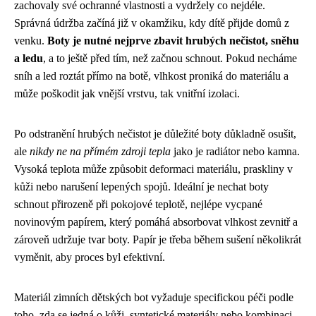
zachovaly své ochranné vlastnosti a vydržely co nejdéle.
Správná údržba začíná již v okamžiku, kdy dítě přijde domů z
venku.
Boty je nutné nejprve zbavit hrubých nečistot, sněhu
a ledu
, a to ještě před tím, než začnou schnout. Pokud necháme
sníh a led roztát přímo na botě, vlhkost proniká do materiálu a
může poškodit jak vnější vrstvu, tak vnitřní izolaci.
Po odstranění hrubých nečistot je důležité boty důkladně osušit,
ale
nikdy ne na přímém zdroji tepla
jako je radiátor nebo kamna.
Vysoká teplota může způsobit deformaci materiálu, praskliny v
kůži nebo narušení lepených spojů. Ideální je nechat boty
schnout přirozeně při pokojové teplotě, nejlépe vycpané
novinovým papírem, který pomáhá absorbovat vlhkost zevnitř a
zároveň udržuje tvar boty. Papír je třeba během sušení několikrát
vyměnit, aby proces byl efektivní.
Materiál zimních dětských bot vyžaduje specifickou péči podle
toho, zda se jedná o kůži, syntetické materiály nebo kombinaci