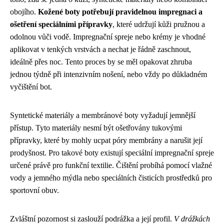
obojího.
Kožené boty potřebují pravidelnou impregnaci a
ošetření speciálními přípravky
, které udržují kůži pružnou a
odolnou vůči vodě. Impregnační spreje nebo krémy je vhodné
aplikovat v tenkých vrstvách a nechat je řádně zaschnout,
ideálně přes noc. Tento proces by se měl opakovat zhruba
jednou týdně při intenzivním nošení, nebo vždy po důkladném
vyčištění bot.
Syntetické materiály a membránové boty vyžadují jemnější
přístup. Tyto materiály nesmí být ošetřovány tukovými
přípravky, které by mohly ucpat póry membrány a narušit její
prodyšnost. Pro takové boty existují speciální impregnační spreje
určené právě pro funkční textilie. Čištění probíhá pomocí vlažné
vody a jemného mýdla nebo speciálních čisticích prostředků pro
sportovní obuv.
Zvláštní pozornost si zaslouží podrážka a její profil.
V drážkách