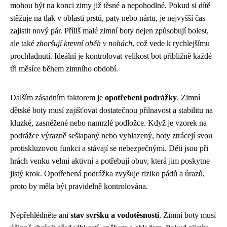
mohou být na konci zimy již těsné a nepohodlné. Pokud si dítě
stěžuje na tlak v oblasti prstů, paty nebo nártu, je nejvyšší čas
zajistit nový pár. Příliš malé zimní boty nejen způsobují bolest,
ale také
zhoršují krevní oběh v nohách
, což vede k rychlejšímu
prochladnutí. Ideální je kontrolovat velikost bot přibližně každé
tři měsíce během zimního období.
Dalším zásadním faktorem je
opotřebení podrážky
. Zimní
dětské boty musí zajišťovat dostatečnou přilnavost a stabilitu na
kluzké, zasněžené nebo namrzlé podložce. Když je vzorek na
podrážce výrazně sešlapaný nebo vyhlazený, boty ztrácejí svou
protiskluzovou funkci a stávají se nebezpečnými. Děti jsou při
hrách venku velmi aktivní a potřebují obuv, která jim poskytne
jistý krok. Opotřebená podrážka zvyšuje riziko pádů a úrazů,
proto by měla být pravidelně kontrolována.
Nepřehlédněte ani
stav svršku a vodotěsnosti
. Zimní boty musí