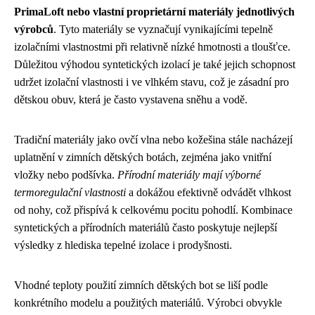
PrimaLoft nebo vlastní proprietární materiály jednotlivých
výrobců
. Tyto materiály se vyznačují vynikajícími tepelně
izolačními vlastnostmi při relativně nízké hmotnosti a tloušťce.
Důležitou výhodou syntetických izolací je také jejich schopnost
udržet izolační vlastnosti i ve vlhkém stavu, což je zásadní pro
dětskou obuv, která je často vystavena sněhu a vodě.
Tradiční materiály jako ovčí vlna nebo kožešina stále nacházejí
uplatnění v zimních dětských botách, zejména jako vnitřní
vložky nebo podšívka.
Přírodní materiály mají výborné
termoregulační vlastnosti
a dokážou efektivně odvádět vlhkost
od nohy, což přispívá k celkovému pocitu pohodlí. Kombinace
syntetických a přírodních materiálů často poskytuje nejlepší
výsledky z hlediska tepelné izolace i prodyšnosti.
Vhodné teploty použití zimních dětských bot se liší podle
konkrétního modelu a použitých materiálů. Výrobci obvykle