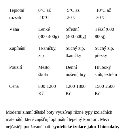
Teplotní
0°C až
-5°C až
-10°C až
rozsah
-10°C
-20°C
-30°C
Váha
Lehké
Střední
Těžší (600-
(300-400g)
(400-600g)
800g)
Zapínání
Tkaničky,
Suchý zip,
Suchý zip,
zip
tkaničky
přezky
Použití
Město,
Denní
Hluboký
škola
nošení, hry
sníh, extrém
Cena
800-1200
1200-1800
1500-2500
Kč
Kč
Kč
Moderní zimní dětské boty využívají různé typy izolačních
materiálů, které zajišťují optimální tepelný komfort. Mezi
nejčastěji používané patří
syntetické izolace jako Thinsulate,