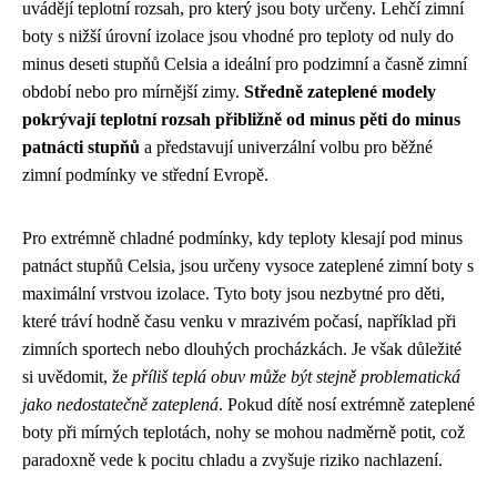
uvádějí teplotní rozsah, pro který jsou boty určeny. Lehčí zimní
boty s nižší úrovní izolace jsou vhodné pro teploty od nuly do
minus deseti stupňů Celsia a ideální pro podzimní a časně zimní
období nebo pro mírnější zimy.
Středně zateplené modely
pokrývají teplotní rozsah přibližně od minus pěti do minus
patnácti stupňů
a představují univerzální volbu pro běžné
zimní podmínky ve střední Evropě.
Pro extrémně chladné podmínky, kdy teploty klesají pod minus
patnáct stupňů Celsia, jsou určeny vysoce zateplené zimní boty s
maximální vrstvou izolace. Tyto boty jsou nezbytné pro děti,
které tráví hodně času venku v mrazivém počasí, například při
zimních sportech nebo dlouhých procházkách. Je však důležité
si uvědomit, že
příliš teplá obuv může být stejně problematická
jako nedostatečně zateplená
. Pokud dítě nosí extrémně zateplené
boty při mírných teplotách, nohy se mohou nadměrně potit, což
paradoxně vede k pocitu chladu a zvyšuje riziko nachlazení.