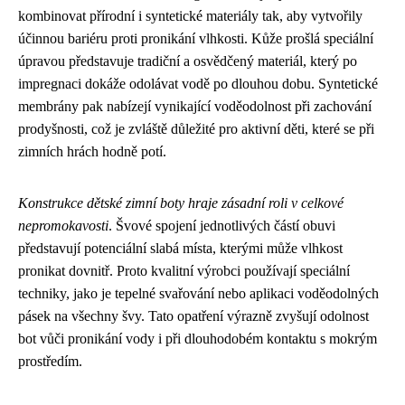
kombinovat přírodní i syntetické materiály tak, aby vytvořily
účinnou bariéru proti pronikání vlhkosti. Kůže prošlá speciální
úpravou představuje tradiční a osvědčený materiál, který po
impregnaci dokáže odolávat vodě po dlouhou dobu. Syntetické
membrány pak nabízejí vynikající voděodolnost při zachování
prodyšnosti, což je zvláště důležité pro aktivní děti, které se při
zimních hrách hodně potí.
Konstrukce dětské zimní boty hraje zásadní roli v celkové
nepromokavosti
. Švové spojení jednotlivých částí obuvi
představují potenciální slabá místa, kterými může vlhkost
pronikat dovnitř. Proto kvalitní výrobci používají speciální
techniky, jako je tepelné svařování nebo aplikaci voděodolných
pásek na všechny švy. Tato opatření výrazně zvyšují odolnost
bot vůči pronikání vody i při dlouhodobém kontaktu s mokrým
prostředím.