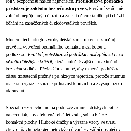
roli v bezpečnosti našich nejmenších.
Protiskluzová podrážka
představuje základní bezpečnostní prvek
, který může účinně
zabránit nepříjemným úrazům a zajistit dětem stabilitu při chůzi i
běhání na zasněžených či zledovatělých površích.
Moderní technologie výroby dětské zimní obuvi se zaměřují
právě na vytvoření optimálního kontaktu mezi botou a
podložkou.
Kvalitní protiskluzová podrážka musí splňovat hned
několik důležitých kritérií
, která společně zajišťují maximální
bezpečnost dítěte. Především je nutné, aby materiál podrážky
zůstal dostatečně pružný i při nízkých teplotách, protože ztuhnutí
materiálu výrazně snižuje přilnavost k povrchu a zvyšuje riziko
uklouznutí.
Speciální vzor běhounu na podrážce zimních dětských bot je
navržen tak, aby efektivně odvádět vodu, sníh a bláto z
kontaktní plochy. Hluboké drážky a výrazné vzory ve tvaru
chevronů, vln nebo geometrických útvarů vytvářejí dostatečný