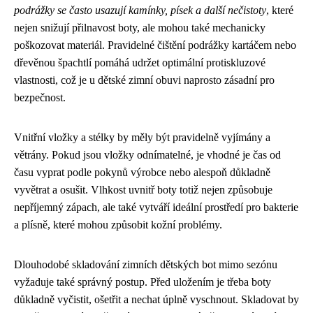
podrážky se často usazují kamínky, písek a další nečistoty
, které
nejen snižují přilnavost boty, ale mohou také mechanicky
poškozovat materiál. Pravidelné čištění podrážky kartáčem nebo
dřevěnou špachtlí pomáhá udržet optimální protiskluzové
vlastnosti, což je u dětské zimní obuvi naprosto zásadní pro
bezpečnost.
Vnitřní vložky a stélky by měly být pravidelně vyjímány a
větrány. Pokud jsou vložky odnímatelné, je vhodné je čas od
času vyprat podle pokynů výrobce nebo alespoň důkladně
vyvětrat a osušit. Vlhkost uvnitř boty totiž nejen způsobuje
nepříjemný zápach, ale také vytváří ideální prostředí pro bakterie
a plísně, které mohou způsobit kožní problémy.
Dlouhodobé skladování zimních dětských bot mimo sezónu
vyžaduje také správný postup. Před uložením je třeba boty
důkladně vyčistit, ošetřit a nechat úplně vyschnout. Skladovat by