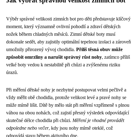
Jak vybrat správnou velikost zimních bot
Výběr správné velikosti zimních bot pro děti představuje klíčový
moment, který významně ovlivní pohodlí a zdraví dětských
nožek během chladných měsíců. Zimní dětské boty musí
dokonale sedět, aby zajistily optimální tepelnou izolaci a zároveň
umožnily přirozený vývoj chodidla.
Příliš těsná obuv může
způsobit omrzliny a narušit správný růst nohy
, zatímco příliš
velké boty vedou k nestabilitě při chůzi a zvýšenému riziku
úrazů.
Při měření dětské nohy je nezbytné postupovat velmi pečlivě a
vždy měřit obě chodidla, protože velikost levé a pravé nohy se
může mírně lišit. Dítě by mělo stát při měření vzpřímeně s plnou
váhou na obou nohách, což zajistí přesný výsledek odpovídající
skutečné délce chodidla při chůzi.
Měření je vhodné provádět
odpoledne nebo večer
, kdy jsou nohy mírně oteklé, což
odpovídá stavu během aktivního dne.