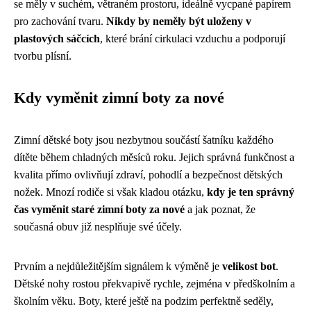
se měly v suchém, větraném prostoru, ideálně vycpané papírem
pro zachování tvaru.
Nikdy by neměly být uloženy v
plastových sáčcích
, které brání cirkulaci vzduchu a podporují
tvorbu plísní.
Kdy vyměnit zimní boty za nové
Zimní dětské boty jsou nezbytnou součástí šatníku každého
dítěte během chladných měsíců roku. Jejich správná funkčnost a
kvalita přímo ovlivňují zdraví, pohodlí a bezpečnost dětských
nožek. Mnozí rodiče si však kladou otázku,
kdy je ten správný
čas vyměnit staré zimní boty za nové
a jak poznat, že
současná obuv již nesplňuje své účely.
Prvním a nejdůležitějším signálem k výměně je
velikost bot
.
Dětské nohy rostou překvapivě rychle, zejména v předškolním a
školním věku. Boty, které ještě na podzim perfektně seděly,