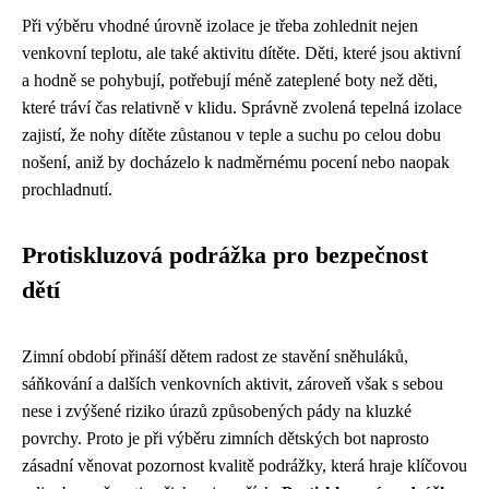
Při výběru vhodné úrovně izolace je třeba zohlednit nejen
venkovní teplotu, ale také aktivitu dítěte. Děti, které jsou aktivní
a hodně se pohybují, potřebují méně zateplené boty než děti,
které tráví čas relativně v klidu. Správně zvolená tepelná izolace
zajistí, že nohy dítěte zůstanou v teple a suchu po celou dobu
nošení, aniž by docházelo k nadměrnému pocení nebo naopak
prochladnutí.
Protiskluzová podrážka pro bezpečnost
dětí
Zimní období přináší dětem radost ze stavění sněhuláků,
sáňkování a dalších venkovních aktivit, zároveň však s sebou
nese i zvýšené riziko úrazů způsobených pády na kluzké
povrchy. Proto je při výběru zimních dětských bot naprosto
zásadní věnovat pozornost kvalitě podrážky, která hraje klíčovou