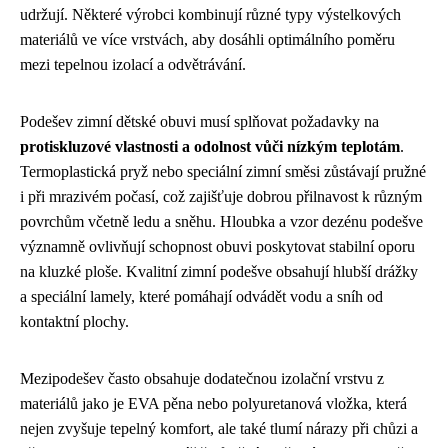
udržují. Některé výrobci kombinují různé typy výstelkových
materiálů ve více vrstvách, aby dosáhli optimálního poměru
mezi tepelnou izolací a odvětrávání.
Podešev zimní dětské obuvi musí splňovat požadavky na
protiskluzové vlastnosti a odolnost vůči nízkým teplotám
.
Termoplastická pryž nebo speciální zimní směsi zůstávají pružné
i při mrazivém počasí, což zajišťuje dobrou přilnavost k různým
povrchům včetně ledu a sněhu. Hloubka a vzor dezénu podešve
významně ovlivňují schopnost obuvi poskytovat stabilní oporu
na kluzké ploše. Kvalitní zimní podešve obsahují hlubší drážky
a speciální lamely, které pomáhají odvádět vodu a sníh od
kontaktní plochy.
Mezipodešev často obsahuje dodatečnou izolační vrstvu z
materiálů jako je EVA pěna nebo polyuretanová vložka, která
nejen zvyšuje tepelný komfort, ale také tlumí nárazy při chůzi a