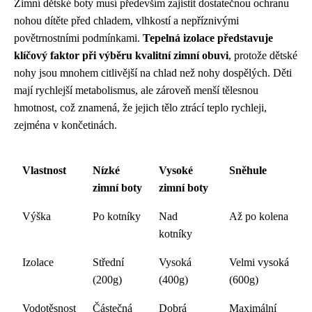
Zimní dětské boty musí především zajistit dostatečnou ochranu
nohou dítěte před chladem, vlhkostí a nepříznivými
povětrnostními podmínkami.
Tepelná izolace představuje
klíčový faktor při výběru kvalitní zimní obuvi
, protože dětské
nohy jsou mnohem citlivější na chlad než nohy dospělých. Děti
mají rychlejší metabolismus, ale zároveň menší tělesnou
hmotnost, což znamená, že jejich tělo ztrácí teplo rychleji,
zejména v končetinách.
Vlastnost
Nízké
Vysoké
Sněhule
zimní boty
zimní boty
Výška
Po kotníky
Nad
Až po kolena
kotníky
Izolace
Střední
Vysoká
Velmi vysoká
(200g)
(400g)
(600g)
Vodotěsnost
Částečná
Dobrá
Maximální