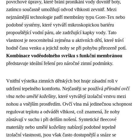
povrchové úpravy, které brání pronikání vody dovnitř boty,
zatímco současně umožňují odvod vlhkosti zevnitř. Mezi
nejznámější technologie patří membrány typu Gore-Tex nebo
podobné systémy, které vytváří mikroskopickou bariéru
propouštějící vodní páru, ale zadržující kapky vody. Tato
vlastnost je neocenitelná zejména u aktivních dětí, které tráví
hodně času venku a jejichž nohy se při pohybu přirozeně potí.
Kombinace voděodolného svršku s funkční membránou
představuje ideální řešení pro náročné zimní podmínky.
Vnitřní výstelka zimních dětských bot hraje zásadní roli v
udržení tepelného komfortu. Nejčastěji se používá
přírodní ovčí
vlna nebo umělé kožešiny
, které vytvářejí izolační vrstvu mezi
nohou a vnějším prostředím. Ovčí vlna má jedinečnou schopnost
regulovat teplotu a odvádět vlhkost, což znamená, že nohy
zůstávají v suchu i při delším nošení. Syntetické fleecové
materiály nebo umělé kožešiny nabízejí podobné tepelně
izolační vlastnosti, jsou však často dostupnější a snáze se