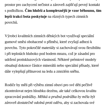
prostor pro zachycení nečistot a zároveň zajišťují pevný kontakt
s podložkou.
Čím hlubší a komplexnější je vzor běhounu, tím
lepší trakci bota poskytuje
na různých typech zimních
povrchů.
Výrobci kvalitních zimních dětských bot využívají speciální
gumové směsi obohacené o příměsi, které zvyšují adhezi k
povrchu. Tyto pokročilé materiály si zachovávají svou flexibilitu
i při teplotách hluboko pod bodem mrazu, což je zásadní pro
udržení protiskluzových vlastností. Některé prémiové modely
obsahují dokonce částice minerálů nebo speciální přísady, které
dále vylepšují přilnavost na ledu a zmrzlém sněhu.
Rodiče by měli při výběru zimní obuvi pro své děti pečlivě
zkontrolovat nejen hloubku dezénu, ale také celkovou kvalitu
zpracování podrážky.
Měkká a pružná podrážka by měla být
zároveň dostatečně odolná proti oděru
, aby si zachovala své