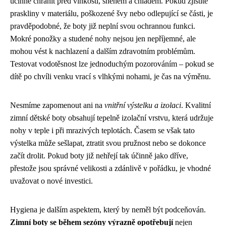
účinně chránit před vlhkostí, sněhem a chladem. Pokud zjistíte
praskliny v materiálu, poškozené švy nebo odlepující se části, je
pravděpodobné, že boty již neplní svou ochrannou funkci.
Mokré ponožky a studené nohy nejsou jen nepříjemné, ale
mohou vést k nachlazení a dalším zdravotním problémům.
Testovat vodotěsnost lze jednoduchým pozorováním – pokud se
dítě po chvíli venku vrací s vlhkými nohami, je čas na výměnu.
Nesmíme zapomenout ani na
vnitřní výstelku a izolaci
. Kvalitní
zimní dětské boty obsahují tepelně izolační vrstvu, která udržuje
nohy v teple i při mrazivých teplotách. Časem se však tato
výstelka může sešlapat, ztratit svou pružnost nebo se dokonce
začít drolit. Pokud boty již nehřejí tak účinně jako dříve,
přestože jsou správné velikosti a zdánlivě v pořádku, je vhodné
uvažovat o nové investici.
Hygiena je dalším aspektem, který by neměl být podceňován.
Zimní boty se během sezóny výrazně opotřebují
nejen