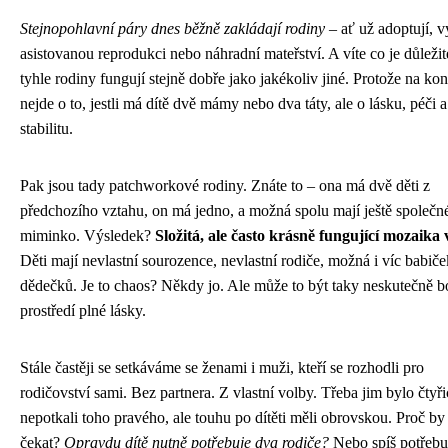
Stejnopohlavní páry dnes běžně zakládají rodiny
– ať už adoptují, v
asistovanou reprodukci nebo náhradní mateřství. A víte co je důleži
tyhle rodiny fungují stejně dobře jako jakékoliv jiné. Protože na ko
nejde o to, jestli má dítě dvě mámy nebo dva táty, ale o lásku, péči a
stabilitu.
Pak jsou tady patchworkové rodiny. Znáte to – ona má dvě děti z
předchozího vztahu, on má jedno, a možná spolu mají ještě společn
miminko. Výsledek?
Složitá, ale často krásně fungující mozaika 
Děti mají nevlastní sourozence, nevlastní rodiče, možná i víc babiče
dědečků. Je to chaos? Někdy jo. Ale může to být taky neskutečně b
prostředí plné lásky.
Stále častěji se setkáváme se ženami i muži, kteří se rozhodli pro
rodičovství sami. Bez partnera. Z vlastní volby. Třeba jim bylo čtyři
nepotkali toho pravého, ale touhu po dítěti měli obrovskou. Proč by
čekat?
Opravdu dítě nutně potřebuje dva rodiče?
Nebo spíš potřebu