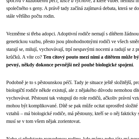
spočívá v každodenní péči, lásce a výchově
, a které vůbec nemusí m
společného s geny. A právě tady začíná zajímavá debata, která se d
stále většího počtu rodin.
Vezměme si třeba adopci. Adoptivní rodiče nemají s dítětem žádnou
genetickou vazbu, přesto jsou plnohodnotnými rodiči ve všech smě
starají se, milují, vychovávají, trpí nespavými nocemi a radují se z 
krůčků. A víte co?
Ten citový pouto mezi nimi a dítětem může být
pevný, někdy dokonce pevnější než pouhé biologické spojení
.
Podobně je to s pěstounskou péčí. Tady je situace ještě složitější, pr
biologičtí rodiče někde existují, ale z nějakého důvodu nemohou dít
vychovávat. Pěstouni tak vstupují do role rodičů, ačkoliv právní vz
mohou být komplikované. Dítě se pak může ocitat uprostřed složité 
vztahů – má biologické rodiče, má pěstouny, kteří se o něj fakticky st
musí se v tom všem nějak zorientovat.
Nebo si představte rozvedenou rodinu, kde máma nebo táta má nov