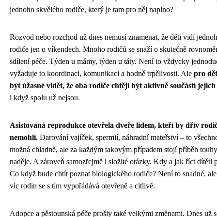
jednoho skvělého rodiče, který je tam pro něj naplno?
Rozvod nebo rozchod už dnes nemusí znamenat, že děti vidí jedno
rodiče jen o víkendech. Mnoho rodičů se snaží o skutečně rovnomě
sdílení péče. Týden u mámy, týden u táty. Není to vždycky jednodu
vyžaduje to koordinaci, komunikaci a hodně trpělivosti. Ale
pro dě
být úžasné vidět, že oba rodiče chtějí být aktivně součástí jejich
i když spolu už nejsou.
Asistovaná reprodukce otevřela dveře lidem, kteří by dřív rodič
nemohli.
Darování vajíček, spermií, náhradní mateřství – to všechn
možná chladně, ale za každým takovým případem stojí příběh touhy
naděje. A zároveň samozřejmě i složité otázky. Kdy a jak říct dítěti
Co když bude chtít poznat biologického rodiče? Není to snadné, ale 
víc rodin se s tím vypořádává otevřeně a citlivě.
Adopce a pěstounská péče prošly také velkými změnami. Dnes už s