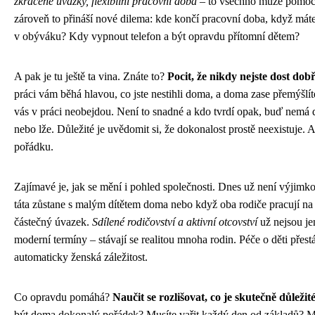
zkrácené úvazky, flexibilní pracovní doba
– to všechno může pomoct
zároveň to přináší nové dilema: kde končí pracovní doba, když máte
v obýváku? Kdy vypnout telefon a být opravdu přítomní dětem?
A pak je tu ještě ta vina. Znáte to?
Pocit, že nikdy nejste dost dobř
práci vám běhá hlavou, co jste nestihli doma, a doma zase přemýšlíte,
vás v práci neobejdou. Není to snadné a kdo tvrdí opak, buď nemá d
nebo lže. Důležité je uvědomit si, že dokonalost prostě neexistuje. A
pořádku.
Zajímavé je, jak se mění i pohled společnosti. Dnes už není výjimk
táta zůstane s malým dítětem doma nebo když oba rodiče pracují na
částečný úvazek.
Sdílené rodičovství a aktivní otcovství
už nejsou je
moderní termíny – stávají se realitou mnoha rodin. Péče o děti přest
automaticky ženská záležitost.
Co opravdu pomáhá?
Naučit se rozlišovat, co je skutečně důležit
být doma dokonalý pořádek? Musíte vařit každý den od základů? M