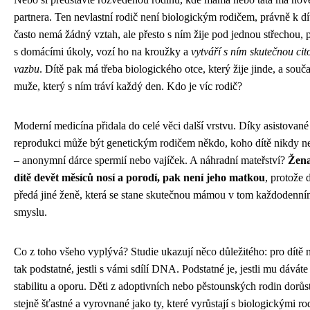
partnera. Ten nevlastní rodič není biologickým rodičem, právně k dít
často nemá žádný vztah, ale přesto s ním žije pod jednou střechou,
s domácími úkoly, vozí ho na kroužky a
vytváří s ním skutečnou ci
vazbu
. Dítě pak má třeba biologického otce, který žije jinde, a souč
muže, který s ním tráví každý den. Kdo je víc rodič?
Moderní medicína přidala do celé věci další vrstvu. Díky asistované
reprodukci může být genetickým rodičem někdo, koho dítě nikdy 
– anonymní dárce spermií nebo vajíček. A náhradní mateřství?
Žena
dítě devět měsíců nosí a porodí, pak není jeho matkou
, protože d
předá jiné ženě, která se stane skutečnou mámou v tom každodenní
smyslu.
Co z toho všeho vyplývá? Studie ukazují něco důležitého: pro dítě 
tak podstatné, jestli s vámi sdílí DNA. Podstatné je, jestli mu dáváte
stabilitu a oporu. Děti z adoptivních nebo pěstounských rodin dorůst
stejně šťastné a vyrovnané jako ty, které vyrůstají s biologickými ro