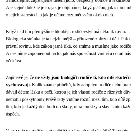
Samozřejmě, zajišťujeme dětem jídlo, bezpečný domov a lékařskou 
Ale stejně důležité je to, jak je objímáme, když pláčou, jak s nimi 
o jejich starostech a jak je učíme rozumět světu okolo nich.
Když nad tím přemýšlíme hlouběji, rodičovství má několik rovin.
Biologická stránka je ta nejzřejmější – přirozené zplození dětí. Pak
právní rovinu, kde zákon jasně říká, co smíme a musíme jako rodiče 
A nesmíme zapomenout na to, jak nás společnost vnímá a co od nás
očekává.
Zajímavé je, že
ne vždy jsou biologičtí rodiče ti, kdo dítě skutečn
vychovávají.
Kolik známe příběhů, kdy adoptivní rodiče nebo prar
dávají dětem lásku a péči, kterou jejich vlastní rodiče z různých dů
nemohli poskytnout? Právě tady vidíme rozdíl mezi tím, kdo dítě zpl
tím, kdo je každý den budí do školy, utírá mu slzy a slaví s ním ka
úspěch.
Víte, co je na rodičovství nejtěžší a zároveň nejkrásnější?
Ta pouta, 