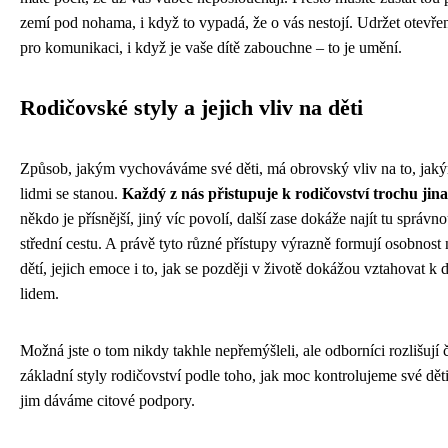
zemí pod nohama, i když to vypadá, že o vás nestojí. Udržet otevře
pro komunikaci, i když je vaše dítě zabouchne – to je umění.
Rodičovské styly a jejich vliv na děti
Způsob, jakým vychováváme své děti, má obrovský vliv na to, jak
lidmi se stanou.
Každý z nás přistupuje k rodičovství trochu jin
někdo je přísnější, jiný víc povolí, další zase dokáže najít tu správn
střední cestu. A právě tyto různé přístupy výrazně formují osobnost 
dětí, jejich emoce i to, jak se později v životě dokážou vztahovat k
lidem.
Možná jste o tom nikdy takhle nepřemýšleli, ale odborníci rozlišují č
základní styly rodičovství podle toho, jak moc kontrolujeme své děti
jim dáváme citové podpory.