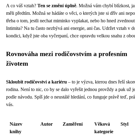
A co váš vztah?
Ten se změní úplně
. Možná vám chybí blízkost, ja
měli předtím. Možná se hádáte o věci, o kterých jste si dřív ani nepo
třeba o tom, jestli nechat miminko vyplakat, nebo ho hned zvednout
Intimita? Na tu často nezbývá ani energie, ani čas. Udržet vztah v d
kondici, když jste oba vyčerpaní, chce opravdu velkou snahu z obou
Rovnováha mezi rodičovstvím a profesním
životem
Skloubit rodičovství a kariéru
– to je výzva, kterou dnes řeší sko
rodina. Není to nic, co by se dalo vyřešit jednou provždy a pak už je
podle návodu. Spíš jde o neustálé hledání, co funguje právě teď, pr
vás.
Název
Autor
Zaměření
Věková
Styl
knihy
kategorie