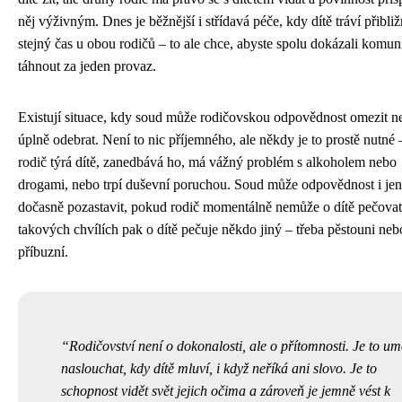
něj výživným. Dnes je běžnější i střídavá péče, kdy dítě tráví přibli
stejný čas u obou rodičů – to ale chce, abyste spolu dokázali komun
táhnout za jeden provaz.
Existují situace, kdy soud může rodičovskou odpovědnost omezit n
úplně odebrat. Není to nic příjemného, ale někdy je to prostě nutné
rodič týrá dítě, zanedbává ho, má vážný problém s alkoholem nebo
drogami, nebo trpí duševní poruchou. Soud může odpovědnost i jen
dočasně pozastavit, pokud rodič momentálně nemůže o dítě pečovat
takových chvílích pak o dítě pečuje někdo jiný – třeba pěstouni neb
příbuzní.
Rodičovství není o dokonalosti, ale o přítomnosti. Je to um
naslouchat, kdy dítě mluví, i když neříká ani slovo. Je to
schopnost vidět svět jejich očima a zároveň je jemně vést k