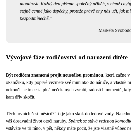
moudrosti. Každý den píšeme společný příběh, v němž chyby
stejně cenné jako úspěchy, protože právě ony nás učí, jak mi
bezpodmínečně.
Markéta Svobod
Vývojové fáze rodičovství od narození dítěte
Být rodičem znamená projít neustálou proměnou
, která začne v
okamžiku, kdy poprvé vezmete své miminko do náruče, a vlastně n
nekončí. Je to cesta plná nečekaných zvratů, radostí i momentů, kdy
kam dřív skočit.
Těch prvních šest měsíců? To je jako skok do ledové vody. Najedn
váš dosavadní život otočí naruby.
Spánek se stává vzácnou komodit
vstáváte ve tři ráno, v pět, někdy máte pocit, že jste vlastně vůbec ne