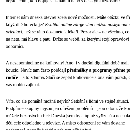
nejste jediní, kdo bojuje s usínáním nebo s dětskými úzkostmi?
Internet nám dneska otevřel zcela nové možnosti. Máte otázku ve tři
když dítě horečkuje?
Kvalitní online zdroje vám můžou poskytnout 
orientaci
, než se ráno dostanete k lékaři. Pozor ale – ne všechno, co
na netu, má hlavu a patu. Držte se webů, za kterými stojí opravdoví
odborníci.
A nezapomínejme na knihovny! Ano, i v dnešní digitální době mají 
kouzlo. Navíc tam často pořádají
přednášky a programy přímo p
rodiče
– a to zdarma. Stačí se zeptat knihovnice a ona vám poradí, 
vás mohlo zajímat.
Víte, co ale pomáhá možná nejvíc? Setkání s lidmi ve stejné situaci.
Podpůrné skupiny nejsou jen o řešení problémů – jsou o tom, že k
můžete bez ostychu říct: Dneska jsem byla úplně vyřízená a nechal
děti celé odpoledne u televize. A místo odsouzení se vám dostane