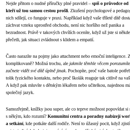
Nejde přitom o nudné příručky plné pravidel –
spíš o průvodce od l
kteří už tou samou cestou prošli
. Zkušení psychologové a pedago
nich sdílejí, co funguje v praxi. Například když vaše tříleté dítě dos
záchvat vzteku uprostřed obchodu, není nic horšího než panika a
bezradnost. Právě v takových chvílích oceníte, když už jste si někde
přečetli, jak situaci zvládnout s klidem a empatií.
Často narazíte na pojmy jako attachment nebo emoční inteligence. Z
komplikovaně? Možná trochu, ale
jakmile těmhle věcem porozumíte
začnete vidět své dítě úplně jinak
. Pochopíte, proč vaše batole potře
tolik fyzického kontaktu, nebo proč školák reaguje tak citlivě na vaš
A když pak mluvíte s dětským lékařem nebo učitelkou, najednou m
společný jazyk.
Samozřejmě, knížky jsou super, ale co teprve možnost popovídat si
s někým, kdo rozumí?
Komunitní centra a poradny nabízejí wo
a setkání
, kde potkáte další rodiče. Není to úžasný pocit, když zjistí