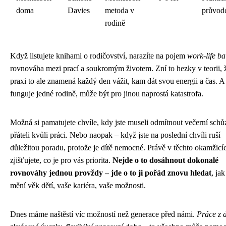
doma
Davies
metoda v
průvod
rodině
Když listujete knihami o rodičovství, narazíte na pojem
work-life b
rovnováha mezi prací a soukromým životem. Zní to hezky v teorii,
praxi to ale znamená každý den vážit, kam dát svou energii a čas. A
funguje jedné rodině, může být pro jinou naprostá katastrofa.
Možná si pamatujete chvíle, kdy jste museli odmítnout večerní schů
přáteli kvůli práci. Nebo naopak – když jste na poslední chvíli ruší
důležitou poradu, protože je dítě nemocné. Právě v těchto okamžicí
zjišťujete, co je pro vás priorita.
Nejde o to dosáhnout dokonalé
rovnováhy jednou provždy – jde o to ji pořád znovu hledat
, jak
mění věk dětí, vaše kariéra, vaše možnosti.
Dnes máme naštěstí víc možností než generace před námi.
Práce z 