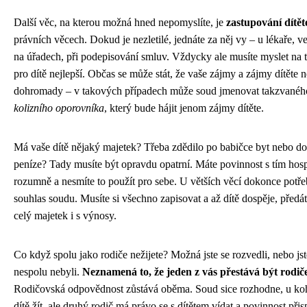
Další věc, na kterou možná hned nepomyslíte, je
zastupování dítět
právních věcech. Dokud je nezletilé, jednáte za něj vy – u lékaře, ve
na úřadech, při podepisování smluv. Vždycky ale musíte myslet na t
pro dítě nejlepší. Občas se může stát, že vaše zájmy a zájmy dítěte 
dohromady – v takových případech může soud jmenovat takzvanéh
kolizního oporovníka
, který bude hájit jenom zájmy dítěte.
Má vaše dítě nějaký majetek? Třeba zdědilo po babičce byt nebo do
peníze? Tady musíte být opravdu opatrní. Máte povinnost s tím hos
rozumně a nesmíte to použít pro sebe. U větších věcí dokonce potře
souhlas soudu. Musíte si všechno zapisovat a až dítě dospěje, předá
celý majetek i s výnosy.
Co když spolu jako rodiče nežijete? Možná jste se rozvedli, nebo js
nespolu nebyli.
Neznamená to, že jeden z vás přestává být rodič
Rodičovská odpovědnost zůstává oběma. Soud sice rozhodne, u ko
dítě žít, ale druhý rodič má právo se s dítětem vídat a povinnost přis