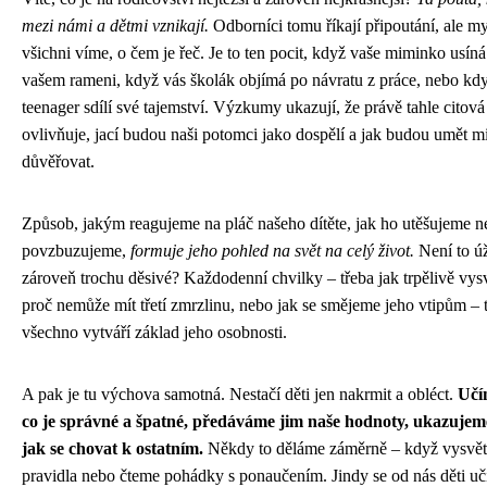
mezi námi a dětmi vznikají.
Odborníci tomu říkají připoutání, ale m
všichni víme, o čem je řeč. Je to ten pocit, když vaše miminko usíná
vašem rameni, když vás školák objímá po návratu z práce, nebo kd
teenager sdílí své tajemství. Výzkumy ukazují, že právě tahle citov
ovlivňuje, jací budou naši potomci jako dospělí a jak budou umět mi
důvěřovat.
Způsob, jakým reagujeme na pláč našeho dítěte, jak ho utěšujeme 
povzbuzujeme,
formuje jeho pohled na svět na celý život.
Není to ú
zároveň trochu děsivé? Každodenní chvilky – třeba jak trpělivě vys
proč nemůže mít třetí zmrzlinu, nebo jak se smějeme jeho vtipům – 
všechno vytváří základ jeho osobnosti.
A pak je tu výchova samotná. Nestačí děti jen nakrmit a obléct.
Učí
co je správné a špatné, předáváme jim naše hodnoty, ukazujem
jak se chovat k ostatním.
Někdy to děláme záměrně – když vysvět
pravidla nebo čteme pohádky s ponaučením. Jindy se od nás děti uč