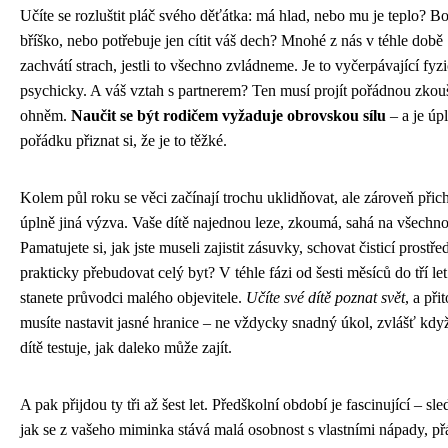
Učíte se rozluštit pláč svého děťátka: má hlad, nebo mu je teplo? Bo
bříško, nebo potřebuje jen cítit váš dech? Mnohé z nás v téhle době
zachvátí strach, jestli to všechno zvládneme. Je to vyčerpávající fyzi
psychicky. A váš vztah s partnerem? Ten musí projít pořádnou zko
ohněm.
Naučit se být rodičem vyžaduje obrovskou sílu
– a je úp
pořádku přiznat si, že je to těžké.
Kolem půl roku se věci začínají trochu uklidňovat, ale zároveň přic
úplně jiná výzva. Vaše dítě najednou leze, zkoumá, sahá na všechno
Pamatujete si, jak jste museli zajistit zásuvky, schovat čisticí prostře
prakticky přebudovat celý byt? V téhle fázi od šesti měsíců do tří let
stanete průvodci malého objevitele.
Učíte své dítě poznat svět
, a př
musíte nastavit jasné hranice – ne vždycky snadný úkol, zvlášť kdy
dítě testuje, jak daleko může zajít.
A pak přijdou ty tři až šest let. Předškolní období je fascinující – sle
jak se z vašeho miminka stává malá osobnost s vlastními nápady, př