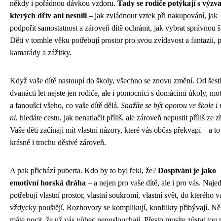
někdy i pořádnou dávkou vzdoru.
Tady se rodiče potýkají s výzv
kterých dřív ani nesnili
– jak zvládnout vztek při nakupování, jak
podpořit samostatnost a zároveň dítě ochránit, jak vybrat správnou 
Děti v tomhle věku potřebují prostor pro svou zvídavost a fantazii, p
kamarády a zážitky.
Když vaše dítě nastoupí do školy, všechno se znovu změní. Od šest
dvanácti let nejste jen rodiče, ale i pomocníci s domácími úkoly, mot
a fanoušci všeho, co vaše dítě dělá.
Snažíte se být oporou ve škole 
ni
, hledáte cestu, jak nenatlačit příliš, ale zároveň nepustit příliš ze zř
Vaše děti začínají mít vlastní názory, které vás občas překvapí – a to
krásné i trochu děsivé zároveň.
A pak přichází puberta. Kdo by to byl řekl, že?
Dospívání je jako
emotivní horská dráha
– a nejen pro vaše dítě, ale i pro vás. Naj
potřebují vlastní prostor, vlastní soukromí, vlastní svět, do kterého v
vždycky pouštějí. Rozhovory se komplikují, konflikty přibývají. N
máte pocit, že už vás vůbec neposlouchají. Přesto musíte zůstat tou