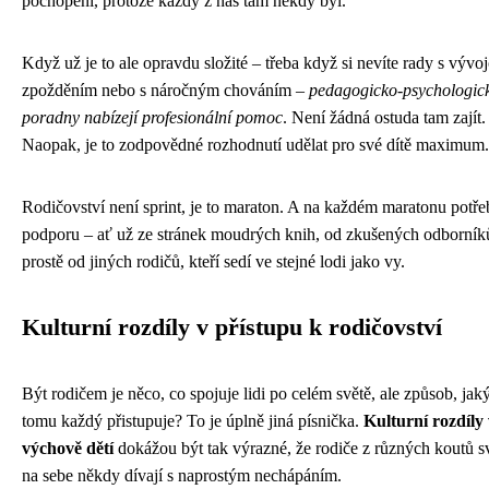
pochopení, protože každý z nás tam někdy byl.
Když už je to ale opravdu složité – třeba když si nevíte rady s výv
zpožděním nebo s náročným chováním –
pedagogicko-psychologic
poradny nabízejí profesionální pomoc
. Není žádná ostuda tam zajít.
Naopak, je to zodpovědné rozhodnutí udělat pro své dítě maximum.
Rodičovství není sprint, je to maraton. A na každém maratonu potře
podporu – ať už ze stránek moudrých knih, od zkušených odborník
prostě od jiných rodičů, kteří sedí ve stejné lodi jako vy.
Kulturní rozdíly v přístupu k rodičovství
Být rodičem je něco, co spojuje lidi po celém světě, ale způsob, ja
tomu každý přistupuje? To je úplně jiná písnička.
Kulturní rozdíly
výchově dětí
dokážou být tak výrazné, že rodiče z různých koutů s
na sebe někdy dívají s naprostým nechápáním.