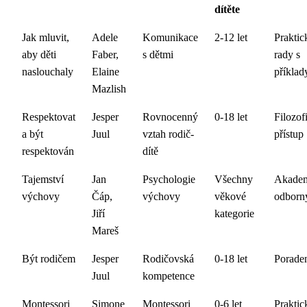
dítěte
Jak mluvit,
Adele
Komunikace
2-12 let
Praktic
aby děti
Faber,
s dětmi
rady s
naslouchaly
Elaine
příklad
Mazlish
Respektovat
Jesper
Rovnocenný
0-18 let
Filozof
a být
Juul
vztah rodič-
přístup
respektován
dítě
Tajemství
Jan
Psychologie
Všechny
Akadem
výchovy
Čáp,
výchovy
věkové
odborn
Jiří
kategorie
Mareš
Být rodičem
Jesper
Rodičovská
0-18 let
Porade
Juul
kompetence
Montessori
Simone
Montessori
0-6 let
Praktic