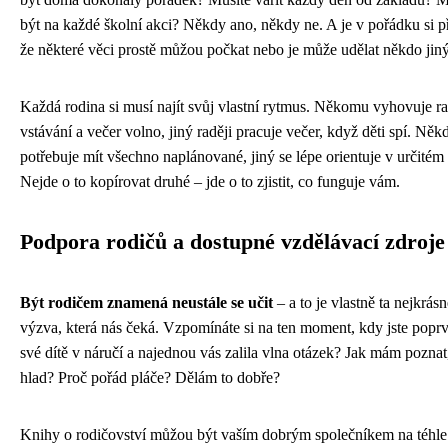
být na každé školní akci? Někdy ano, někdy ne. A je v pořádku si př
že některé věci prostě můžou počkat nebo je může udělat někdo jiný
Každá rodina si musí najít svůj vlastní rytmus. Někomu vyhovuje r
vstávání a večer volno, jiný raději pracuje večer, když děti spí. Něk
potřebuje mít všechno naplánované, jiný se lépe orientuje v určitém
Nejde o to kopírovat druhé – jde o to zjistit, co funguje vám.
Podpora rodičů a dostupné vzdělávací zdroje
Být rodičem znamená neustále se učit
– a to je vlastně ta nejkrásn
výzva, která nás čeká. Vzpomínáte si na ten moment, kdy jste poprv
své dítě v náručí a najednou vás zalila vlna otázek? Jak mám poznat
hlad? Proč pořád pláče? Dělám to dobře?
Knihy o rodičovství můžou být vaším dobrým společníkem na téhle 