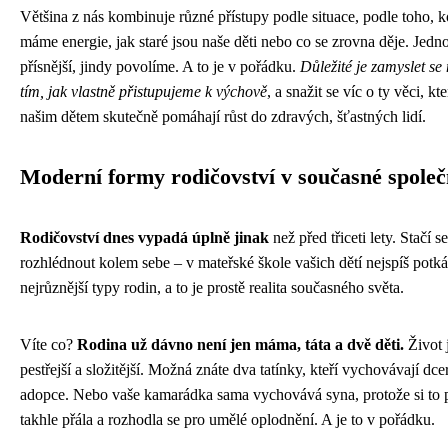
Většina z nás kombinuje různé přístupy podle situace, podle toho, k
máme energie, jak staré jsou naše děti nebo co se zrovna děje. Jedn
přísnější, jindy povolíme. A to je v pořádku.
Důležité je zamyslet se
tím, jak vlastně přistupujeme k výchově
, a snažit se víc o ty věci, kte
našim dětem skutečně pomáhají růst do zdravých, šťastných lidí.
Moderní formy rodičovství v současné společ
Rodičovství dnes vypadá úplně jinak
než před třiceti lety. Stačí se
rozhlédnout kolem sebe – v mateřské škole vašich dětí nejspíš potká
nejrůznější typy rodin, a to je prostě realita současného světa.
Víte co?
Rodina už dávno není jen máma, táta a dvě děti.
Život 
pestřejší a složitější. Možná znáte dva tatínky, kteří vychovávají dce
adopce. Nebo vaše kamarádka sama vychovává syna, protože si to 
takhle přála a rozhodla se pro umělé oplodnění. A je to v pořádku.