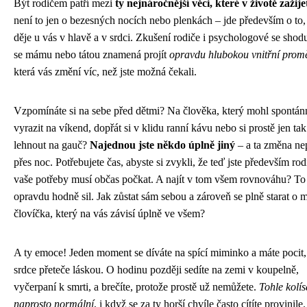
Být rodičem patří mezi
ty nejnáročnější věci, které v životě zažije
není to jen o bezesných nocích nebo plenkách – jde především o to,
děje u vás v hlavě a v srdci. Zkušení rodiče i psychologové se shoduj
se mámu nebo tátou znamená projít
opravdu hlubokou vnitřní pro
která vás změní víc, než jste možná čekali.
Vzpomínáte si na sebe před dětmi? Na člověka, který mohl spontán
vyrazit na víkend, dopřát si v klidu ranní kávu nebo si prostě jen tak
lehnout na gauč?
Najednou jste někdo úplně jiný
– a ta změna ne
přes noc. Potřebujete čas, abyste si zvykli, že teď jste především rod
vaše potřeby musí občas počkat. A najít v tom všem rovnováhu? To
opravdu hodně sil. Jak zůstat sám sebou a zároveň se plně starat o 
človíčka, který na vás závisí úplně ve všem?
A ty emoce! Jeden moment se díváte na spící miminko a máte pocit
srdce přeteče láskou. O hodinu později sedíte na zemi v koupelně,
vyčerpaní k smrti, a brečíte, protože prostě už nemůžete.
Tohle kolís
naprosto normální
, i když se za ty horší chvíle často cítíte provinile