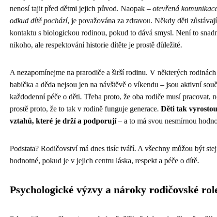
nenosí tajit před dětmi jejich původ. Naopak –
otevřená komunikace
odkud dítě pochází
, je považována za zdravou. Někdy děti zůstávají
kontaktu s biologickou rodinou, pokud to dává smysl. Není to snad
nikoho, ale respektování historie dítěte je prostě důležité.
A nezapomínejme na prarodiče a širší rodinu. V některých rodinách
babička a děda nejsou jen na návštěvě o víkendu – jsou aktivní souč
každodenní péče o děti. Třeba proto, že oba rodiče musí pracovat, 
prostě proto, že to tak v rodině funguje generace.
Děti tak vyrostou 
vztahů, které je drží a podporují
– a to má svou nesmírnou hodno
Podstata? Rodičovství má dnes tisíc tváří. A všechny můžou být ste
hodnotné, pokud je v jejich centru láska, respekt a péče o dítě.
Psychologické výzvy a nároky rodičovské rol