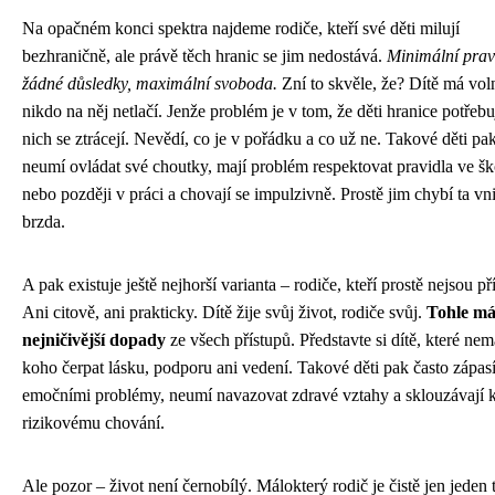
Na opačném konci spektra najdeme rodiče, kteří své děti milují
bezhraničně, ale právě těch hranic se jim nedostává.
Minimální prav
žádné důsledky, maximální svoboda.
Zní to skvěle, že? Dítě má vol
nikdo na něj netlačí. Jenže problém je v tom, že děti hranice potřebu
nich se ztrácejí. Nevědí, co je v pořádku a co už ne. Takové děti pa
neumí ovládat své choutky, mají problém respektovat pravidla ve šk
nebo později v práci a chovají se impulzivně. Prostě jim chybí ta vni
brzda.
A pak existuje ještě nejhorší varianta – rodiče, kteří prostě nejsou př
Ani citově, ani prakticky. Dítě žije svůj život, rodiče svůj.
Tohle m
nejničivější dopady
ze všech přístupů. Představte si dítě, které ne
koho čerpat lásku, podporu ani vedení. Takové děti pak často zápasí
emočními problémy, neumí navazovat zdravé vztahy a sklouzávají 
rizikovému chování.
Ale pozor – život není černobílý. Málokterý rodič je čistě jen jeden 