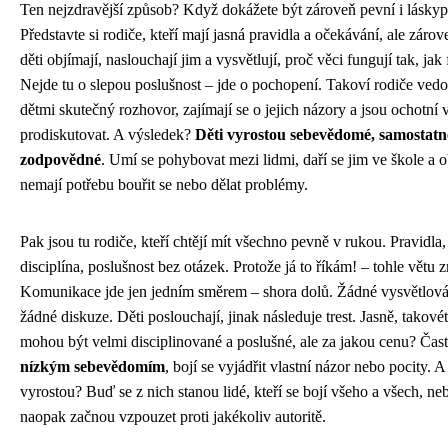
Ten nejzdravější způsob? Když dokážete být zároveň pevní i láskyp
Představte si rodiče, kteří mají jasná pravidla a očekávání, ale zárov
děti objímají, naslouchají jim a vysvětlují, proč věci fungují tak, jak 
Nejde tu o slepou poslušnost – jde o pochopení. Takoví rodiče vedo
dětmi skutečný rozhovor, zajímají se o jejich názory a jsou ochotní 
prodiskutovat. A výsledek?
Děti vyrostou sebevědomé, samostatn
zodpovědné
. Umí se pohybovat mezi lidmi, daří se jim ve škole a 
nemají potřebu bouřit se nebo dělat problémy.
Pak jsou tu rodiče, kteří chtějí mít všechno pevně v rukou. Pravidla,
disciplína, poslušnost bez otázek. Protože já to říkám! – tohle větu 
Komunikace jde jen jedním směrem – shora dolů. Žádné vysvětlová
žádné diskuze. Děti poslouchají, jinak následuje trest. Jasně, takovét
mohou být velmi disciplinované a poslušné, ale za jakou cenu? Čas
nízkým sebevědomím
, bojí se vyjádřit vlastní názor nebo pocity. 
vyrostou? Buď se z nich stanou lidé, kteří se bojí všeho a všech, ne
naopak začnou vzpouzet proti jakékoliv autoritě.