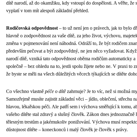
dítě narodí, až do okamžiku, kdy vstoupí do dospělosti. A věřte, že 
vyplatí v tom mít alespoň základní přehled.
Rodičovská odpovědnost
– to už není jen o právech, jak to bylo dř
hlavně o zodpovědnost za vaše dítě, za jeho život, výchovu, majete
změna v pojmenování není náhodná. Odráží to, že být rodičem zn
především pečovat a být zodpovědný, ne jen něco vyžadovat. Když
narodí dítě, vzniká tato odpovědnost oběma rodičům automaticky a
společně – bez ohledu na to, jestli spolu žijete nebo ne. V praxi to 
že byste se měli na všech důležitých věcech týkajících se dítěte doh
Co všechno vlastně
péče o dítě
zahrnuje? Je to víc, než si možná mys
Samozřejmě musíte zajistit základní věci – jídlo, oblečení, střechu n
hlavou, lékařskou péči. Ale patří sem i výchova směřující k tomu, a
vašeho dítěte stal zdravý a slušný člověk. Zákon dnes jednoznačně 
tělesným trestům a jakémukoliv ponižování. Výchova musí respekt
důstojnost dítěte – koneckonců i malý člověk je člověk s právy.