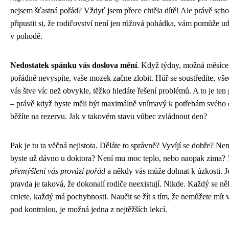
nejsem šťastná pořád? Vždyť jsem přece chtěla dítě! Ale právě sch
připustit si, že rodičovství není jen růžová pohádka, vám pomůže ud
v pohodě.
Nedostatek spánku vás doslova mění
. Když týdny, možná měsíce
pořádně nevyspíte, vaše mozek začne zlobit. Hůř se soustředíte, vš
vás štve víc než obvykle, těžko hledáte řešení problémů. A to je ten
– právě když byste měli být maximálně vnímavý k potřebám svého d
běžíte na rezervu. Jak v takovém stavu vůbec zvládnout den?
Pak je tu ta věčná nejistota. Děláte to správně? Vyvíjí se dobře? Ne
byste už dávno u doktora? Není mu moc teplo, nebo naopak zima?
přemýšlení vás provází pořád
a někdy vás může dohnat k úzkosti. J
pravda je taková, že dokonalí rodiče neexistují. Nikde. Každý se n
спlete, každý má pochybnosti. Naučit se žít s tím, že nemůžete mít
pod kontrolou, je možná jedna z nejtěžších lekcí.