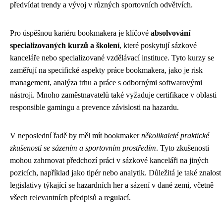
předvídat trendy a vývoj v různých sportovních odvětvích.
Pro úspěšnou kariéru bookmakera je klíčové
absolvování
specializovaných kurzů a školení
, které poskytují sázkové
kanceláře nebo specializované vzdělávací instituce. Tyto kurzy se
zaměřují na specifické aspekty práce bookmakera, jako je risk
management, analýza trhu a práce s odbornými softwarovými
nástroji. Mnoho zaměstnavatelů také vyžaduje certifikace v oblasti
responsible gamingu a prevence závislosti na hazardu.
V neposlední řadě by měl mít bookmaker
několikaleté praktické
zkušenosti se sázením a sportovním prostředím
. Tyto zkušenosti
mohou zahrnovat předchozí práci v sázkové kanceláři na jiných
pozicích, například jako tipér nebo analytik. Důležitá je také znalost
legislativy týkající se hazardních her a sázení v dané zemi, včetně
všech relevantních předpisů a regulací.