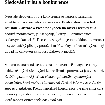
Sledování trhu a konkurence
Neustálé sledování trhu a konkurence je naprosto zásadním
aspektem práce každého bookmakera.
Bookmaker musí být
neustále v obraze o všech pohybech na sázkařském trhu
a
bedlivě monitorovat, jak se vyvíjejí kurzy u konkurenčních
sázkových kanceláří. Tato činnost vyžaduje mimořádnou pozornost
a systematický přístup, protože i malé změny mohou mít významný
dopad na celkovou ziskovost sázkové kanceláře.
V praxi to znamená, že bookmaker pravidelně analyzuje kurzy
nabízené jinými sázkovými kancelářemi a porovnává je s vlastními.
Zvláštní pozornost je třeba věnovat především významným
odchylkám, které mohou signalizovat důležité informace o daném
zápase či události
. Pokud například konkurence výrazně sníží kurz
na určitý výsledek, může to znamenat, že má k dispozici informace,
které mohou ovlivnit výsledek události.