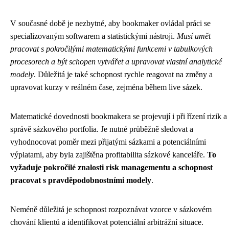
V současné době je nezbytné, aby bookmaker ovládal práci se
specializovaným softwarem a statistickými nástroji.
Musí umět
pracovat s pokročilými matematickými funkcemi v tabulkových
procesorech a být schopen vytvářet a upravovat vlastní analytické
modely
. Důležitá je také schopnost rychle reagovat na změny a
upravovat kurzy v reálném čase, zejména během live sázek.
Matematické dovednosti bookmakera se projevují i při řízení rizik a
správě sázkového portfolia. Je nutné průběžně sledovat a
vyhodnocovat poměr mezi přijatými sázkami a potenciálními
výplatami, aby byla zajištěna profitabilita sázkové kanceláře.
To
vyžaduje pokročilé znalosti risk managementu a schopnost
pracovat s pravděpodobnostními modely
.
Neméně důležitá je schopnost rozpoznávat vzorce v sázkovém
chování klientů a identifikovat potenciální arbitrážní situace.