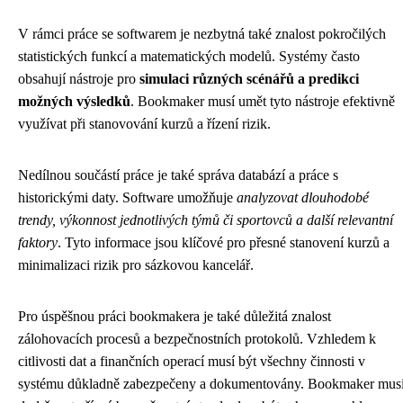
V rámci práce se softwarem je nezbytná také znalost pokročilých
statistických funkcí a matematických modelů. Systémy často
obsahují nástroje pro
simulaci různých scénářů a predikci
možných výsledků
. Bookmaker musí umět tyto nástroje efektivně
využívat při stanovování kurzů a řízení rizik.
Nedílnou součástí práce je také správa databází a práce s
historickými daty. Software umožňuje
analyzovat dlouhodobé
trendy, výkonnost jednotlivých týmů či sportovců a další relevantní
faktory
. Tyto informace jsou klíčové pro přesné stanovení kurzů a
minimalizaci rizik pro sázkovou kancelář.
Pro úspěšnou práci bookmakera je také důležitá znalost
zálohovacích procesů a bezpečnostních protokolů. Vzhledem k
citlivosti dat a finančních operací musí být všechny činnosti v
systému důkladně zabezpečeny a dokumentovány. Bookmaker mus