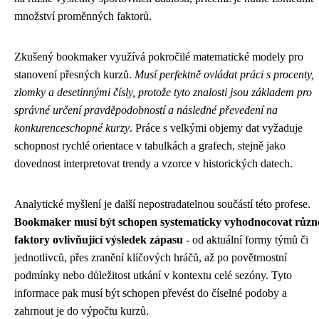
množství proměnných faktorů.
Zkušený bookmaker využívá pokročilé matematické modely pro
stanovení přesných kurzů.
Musí perfektně ovládat práci s procenty,
zlomky a desetinnými čísly, protože tyto znalosti jsou základem pro
správné určení pravděpodobností a následné převedení na
konkurenceschopné kurzy
. Práce s velkými objemy dat vyžaduje
schopnost rychlé orientace v tabulkách a grafech, stejně jako
dovednost interpretovat trendy a vzorce v historických datech.
Analytické myšlení je další nepostradatelnou součástí této profese.
Bookmaker musí být schopen systematicky vyhodnocovat různ
faktory ovlivňující výsledek zápasu
- od aktuální formy týmů či
jednotlivců, přes zranění klíčových hráčů, až po povětrnostní
podmínky nebo důležitost utkání v kontextu celé sezóny. Tyto
informace pak musí být schopen převést do číselné podoby a
zahrnout je do výpočtu kurzů.