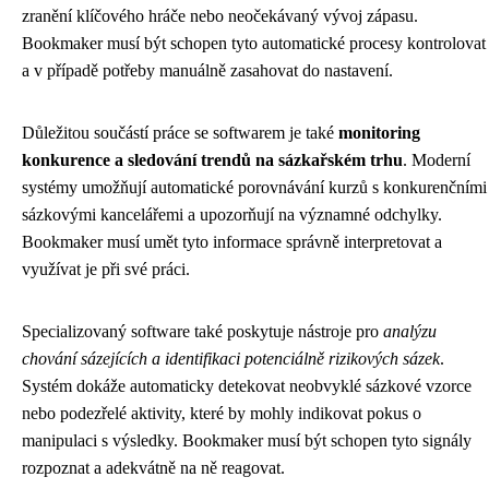
zranění klíčového hráče nebo neočekávaný vývoj zápasu.
Bookmaker musí být schopen tyto automatické procesy kontrolovat
a v případě potřeby manuálně zasahovat do nastavení.
Důležitou součástí práce se softwarem je také
monitoring
konkurence a sledování trendů na sázkařském trhu
. Moderní
systémy umožňují automatické porovnávání kurzů s konkurenčními
sázkovými kancelářemi a upozorňují na významné odchylky.
Bookmaker musí umět tyto informace správně interpretovat a
využívat je při své práci.
Specializovaný software také poskytuje nástroje pro
analýzu
chování sázejících a identifikaci potenciálně rizikových sázek
.
Systém dokáže automaticky detekovat neobvyklé sázkové vzorce
nebo podezřelé aktivity, které by mohly indikovat pokus o
manipulaci s výsledky. Bookmaker musí být schopen tyto signály
rozpoznat a adekvátně na ně reagovat.