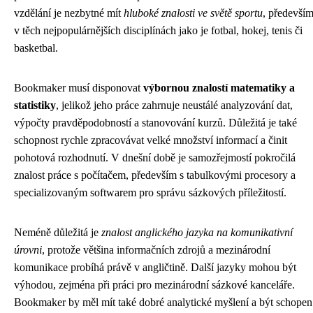
vzdělání je nezbytné mít
hluboké znalosti ve světě sportu
, předevší
v těch nejpopulárnějších disciplínách jako je fotbal, hokej, tenis či
basketbal.
Bookmaker musí disponovat
výbornou znalostí matematiky a
statistiky
, jelikož jeho práce zahrnuje neustálé analyzování dat,
výpočty pravděpodobností a stanovování kurzů. Důležitá je také
schopnost rychle zpracovávat velké množství informací a činit
pohotová rozhodnutí. V dnešní době je samozřejmostí pokročilá
znalost práce s počítačem, především s tabulkovými procesory a
specializovaným softwarem pro správu sázkových příležitostí.
Neméně důležitá je
znalost anglického jazyka na komunikativní
úrovni
, protože většina informačních zdrojů a mezinárodní
komunikace probíhá právě v angličtině. Další jazyky mohou být
výhodou, zejména při práci pro mezinárodní sázkové kanceláře.
Bookmaker by měl mít také dobré analytické myšlení a být schopen