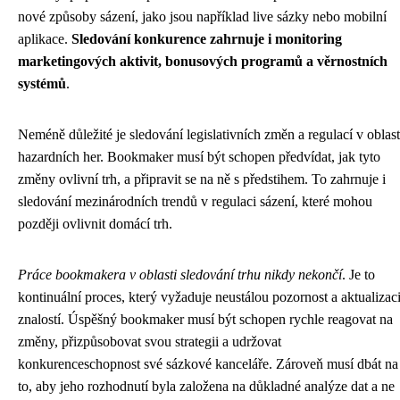
nové způsoby sázení, jako jsou například live sázky nebo mobilní
aplikace.
Sledování konkurence zahrnuje i monitoring
marketingových aktivit, bonusových programů a věrnostních
systémů
.
Neméně důležité je sledování legislativních změn a regulací v oblast
hazardních her. Bookmaker musí být schopen předvídat, jak tyto
změny ovlivní trh, a připravit se na ně s předstihem. To zahrnuje i
sledování mezinárodních trendů v regulaci sázení, které mohou
později ovlivnit domácí trh.
Práce bookmakera v oblasti sledování trhu nikdy nekončí
. Je to
kontinuální proces, který vyžaduje neustálou pozornost a aktualizac
znalostí. Úspěšný bookmaker musí být schopen rychle reagovat na
změny, přizpůsobovat svou strategii a udržovat
konkurenceschopnost své sázkové kanceláře. Zároveň musí dbát na
to, aby jeho rozhodnutí byla založena na důkladné analýze dat a ne