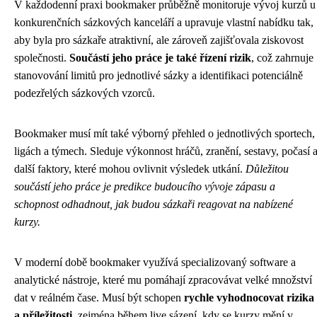
V každodenní praxi bookmaker průběžně monitoruje vývoj kurzů u
konkurenčních sázkových kanceláří a upravuje vlastní nabídku tak,
aby byla pro sázkaře atraktivní, ale zároveň zajišťovala ziskovost
společnosti.
Součástí jeho práce je také řízení rizik
, což zahrnuje
stanovování limitů pro jednotlivé sázky a identifikaci potenciálně
podezřelých sázkových vzorců.
Bookmaker musí mít také výborný přehled o jednotlivých sportech,
ligách a týmech. Sleduje výkonnost hráčů, zranění, sestavy, počasí 
další faktory, které mohou ovlivnit výsledek utkání.
Důležitou
součástí jeho práce je predikce budoucího vývoje zápasu a
schopnost odhadnout, jak budou sázkaři reagovat na nabízené
kurzy.
V moderní době bookmaker využívá specializovaný software a
analytické nástroje, které mu pomáhají zpracovávat velké množství
dat v reálném čase. Musí být schopen
rychle vyhodnocovat rizika
a příležitosti
, zejména během live sázení, kdy se kurzy mění v