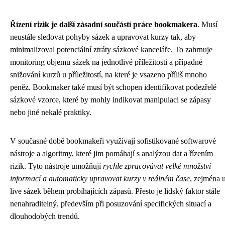
Řízení rizik je další zásadní součástí práce bookmakera
. Musí
neustále sledovat pohyby sázek a upravovat kurzy tak, aby
minimalizoval potenciální ztráty sázkové kanceláře. To zahrnuje
monitoring objemu sázek na jednotlivé příležitosti a případné
snižování kurzů u příležitostí, na které je vsazeno příliš mnoho
peněz. Bookmaker také musí být schopen identifikovat podezřelé
sázkové vzorce, které by mohly indikovat manipulaci se zápasy
nebo jiné nekalé praktiky.
V současné době bookmakeři využívají sofistikované softwarové
nástroje a algoritmy, které jim pomáhají s analýzou dat a řízením
rizik. Tyto nástroje umožňují
rychle zpracovávat velké množství
informací a automaticky upravovat kurzy v reálném čase
, zejména 
live sázek během probíhajících zápasů. Přesto je lidský faktor stále
nenahraditelný, především při posuzování specifických situací a
dlouhodobých trendů.