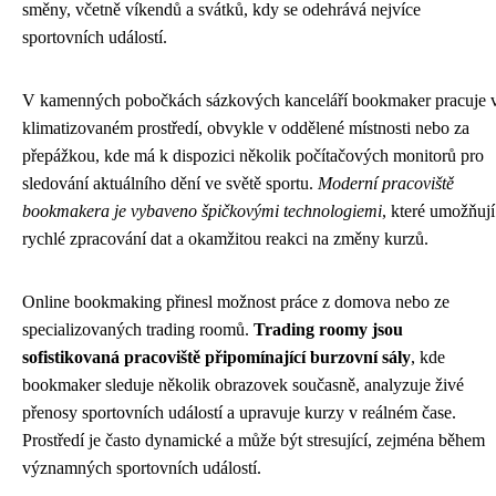
směny, včetně víkendů a svátků, kdy se odehrává nejvíce
sportovních událostí.
V kamenných pobočkách sázkových kanceláří bookmaker pracuje 
klimatizovaném prostředí, obvykle v oddělené místnosti nebo za
přepážkou, kde má k dispozici několik počítačových monitorů pro
sledování aktuálního dění ve světě sportu.
Moderní pracoviště
bookmakera je vybaveno špičkovými technologiemi
, které umožňují
rychlé zpracování dat a okamžitou reakci na změny kurzů.
Online bookmaking přinesl možnost práce z domova nebo ze
specializovaných trading roomů.
Trading roomy jsou
sofistikovaná pracoviště připomínající burzovní sály
, kde
bookmaker sleduje několik obrazovek současně, analyzuje živé
přenosy sportovních událostí a upravuje kurzy v reálném čase.
Prostředí je často dynamické a může být stresující, zejména během
významných sportovních událostí.