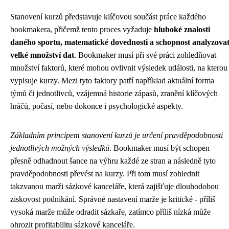
Stanovení kurzů představuje klíčovou součást práce každého
bookmakera, přičemž tento proces vyžaduje
hluboké znalosti
daného sportu, matematické dovednosti a schopnost analyzova
velké množství dat
. Bookmaker musí při své práci zohledňovat
množství faktorů, které mohou ovlivnit výsledek události, na kterou
vypisuje kurzy. Mezi tyto faktory patří například aktuální forma
týmů či jednotlivců, vzájemná historie zápasů, zranění klíčových
hráčů, počasí, nebo dokonce i psychologické aspekty.
Základním principem stanovení kurzů je určení pravděpodobnosti
jednotlivých možných výsledků
. Bookmaker musí být schopen
přesně odhadnout šance na výhru každé ze stran a následně tyto
pravděpodobnosti převést na kurzy. Při tom musí zohlednit
takzvanou marži sázkové kanceláře, která zajišťuje dlouhodobou
ziskovost podnikání. Správné nastavení marže je kritické - příliš
vysoká marže může odradit sázkaře, zatímco příliš nízká může
ohrozit profitabilitu sázkové kanceláře.