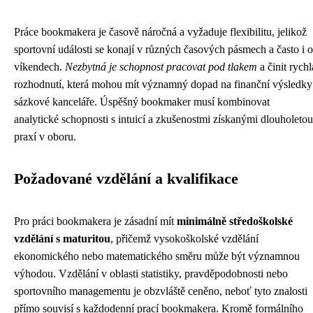
Práce bookmakera je časově náročná a vyžaduje flexibilitu, jelikož
sportovní události se konají v různých časových pásmech a často i o
víkendech.
Nezbytná je schopnost pracovat pod tlakem
a činit rychl
rozhodnutí, která mohou mít významný dopad na finanční výsledky
sázkové kanceláře. Úspěšný bookmaker musí kombinovat
analytické schopnosti s intuicí a zkušenostmi získanými dlouholetou
praxí v oboru.
Požadované vzdělání a kvalifikace
Pro práci bookmakera je zásadní mít
minimálně středoškolské
vzdělání s maturitou
, přičemž vysokoškolské vzdělání
ekonomického nebo matematického směru může být významnou
výhodou. Vzdělání v oblasti statistiky, pravděpodobnosti nebo
sportovního managementu je obzvláště ceněno, neboť tyto znalosti
přímo souvisí s každodenní prací bookmakera. Kromě formálního