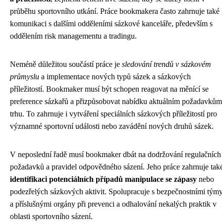
průběhu sportovního utkání. Práce bookmakera často zahrnuje také
komunikaci s dalšími odděleními sázkové kanceláře, především s
oddělením risk managementu a tradingu.
Neméně důležitou součástí práce je
sledování trendů v sázkovém
průmyslu
a implementace nových typů sázek a sázkových
příležitostí. Bookmaker musí být schopen reagovat na měnící se
preference sázkařů a přizpůsobovat nabídku aktuálním požadavkům
trhu. To zahrnuje i vytváření speciálních sázkových příležitostí pro
významné sportovní události nebo zavádění nových druhů sázek.
V neposlední řadě musí bookmaker dbát na dodržování regulačních
požadavků a pravidel odpovědného sázení. Jeho práce zahrnuje tak
identifikaci potenciálních případů manipulace se zápasy
nebo
podezřelých sázkových aktivit. Spolupracuje s bezpečnostními tým
a příslušnými orgány při prevenci a odhalování nekalých praktik v
oblasti sportovního sázení.