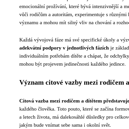
emocionální prožívání, které bývá intenzivnější a mé
vůči rodičům a autoritám, experimentuje s různými 
významu a mohou mít silný vliv na chování a rozho
Každá vývojová fáze má své specifické úkoly a výz
adekvátní podpory v jednotlivých fázích
je základ
individuálním potřebám dítěte a chápat, že odchyl
mohou být projevem jedinečnosti každého jedince.
Význam citové vazby mezi rodičem a
Citová vazba mezi rodičem a dítětem představuje
každého člověka. Toto pouto, které se začína formov
a letech života, má dalekosáhlé důsledky pro celkov
jakým bude vnímat sebe sama i okolní svět.