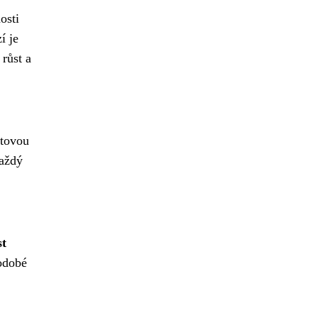
osti
í je
růst a
itovou
Každý
st
hodobé