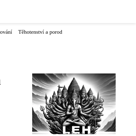
tování
Těhotenství a porod
ů