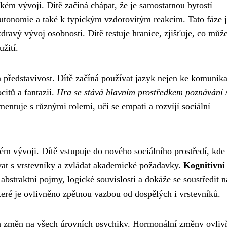
kém vývoji. Dítě začíná chápat, že je samostatnou bytostí
tonomie a také k typickým vzdorovitým reakcím. Tato fáze 
dravý vývoj osobnosti. Dítě testuje hranice, zjišťuje, co můž
žití.
 představivost. Dítě začíná používat jazyk nejen ke komunika
citů a fantazií.
Hra se stává hlavním prostředkem poznávání 
entuje s různými rolemi, učí se empati a rozvíjí sociální
kém vývoji. Dítě vstupuje do nového sociálního prostředí, kde
ovat s vrstevníky a zvládat akademické požadavky.
Kognitivní
 abstraktní pojmy, logické souvislosti a dokáže se soustředit n
eré je ovlivněno zpětnou vazbou od dospělých i vrstevníků.
ch změn na všech úrovních psychiky. Hormonální změny ovliv