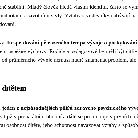
ně stabilní. Mladý člověk hledá vlastní identitu, často se vy
hodnotami a životními styly. Vztahy s vrstevníky nabývají na
dování.
vy.
Respektování přirozeného tempa vývoje a poskytování
em úspěšné výchovy. Rodiče a pedagogové by měli být citliv
ky od průměrného vývoje nemusí nutně znamenat problém, ale
 dítětem
 jeden z nejzásadnějších pilířů zdravého psychického výv
at již v prenatálním období a dále se prohlubuje v prvních m
ou osobnost dítěte, jeho schopnost navazovat vztahy a způsob