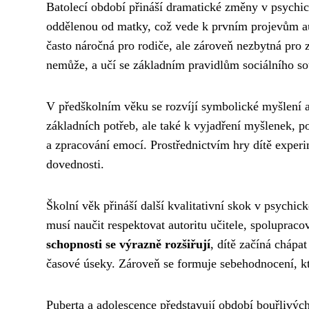
Batolecí období přináší dramatické změny v psychic
oddělenou od matky, což vede k prvním projevům au
často náročná pro rodiče, ale zároveň nezbytná pro z
nemůže, a učí se základním pravidlům sociálního sou
V předškolním věku se rozvíjí symbolické myšlení a
základních potřeb, ale také k vyjadření myšlenek, po
a zpracování emocí. Prostřednictvím hry dítě experim
dovednosti.
Školní věk přináší další kvalitativní skok v psychic
musí naučit respektovat autoritu učitele, spoluprac
schopnosti se výrazně rozšiřují
, dítě začíná chápat
časové úseky. Zároveň se formuje sebehodnocení, kt
Puberta a adolescence představují období bouřlivý