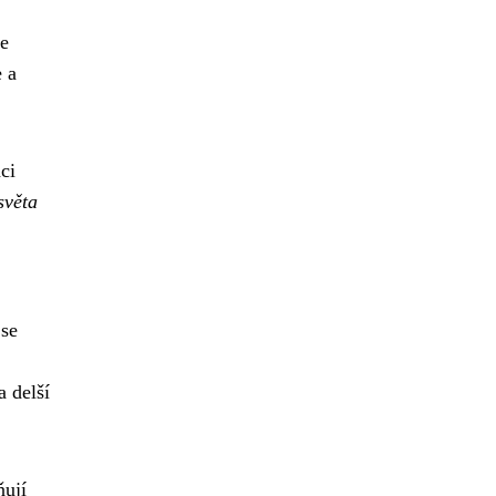
je
e a
ci
světa
 se
a delší
ňují