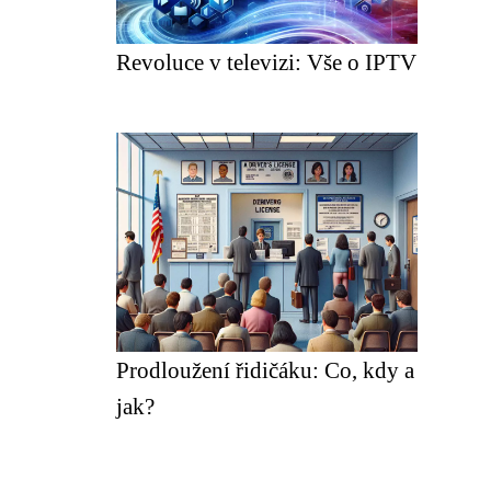
Revoluce v televizi: Vše o IPTV
Prodloužení řidičáku: Co, kdy a
jak?