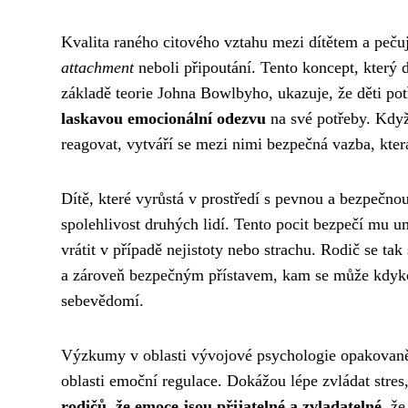
Kvalita raného citového vztahu mezi dítětem a pečuj
attachment
neboli připoutání. Tento koncept, který
základě teorie Johna Bowlbyho, ukazuje, že děti pot
laskavou emocionální odezvu
na své potřeby. Když
reagovat, vytváří se mezi nimi bezpečná vazba, kte
Dítě, které vyrůstá v prostředí s pevnou a bezpečno
spolehlivost druhých lidí. Tento pocit bezpečí mu 
vrátit v případě nejistoty nebo strachu. Rodič se ta
a zároveň bezpečným přístavem, kam se může kdykol
sebevědomí.
Výzkumy v oblasti vývojové psychologie opakovaně p
oblasti emoční regulace. Dokážou lépe zvládat stres,
rodičů, že emoce jsou přijatelné a zvladatelné
, že