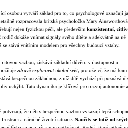
ící osobou vytváří základ pro to, co psychologové označují j
 detailně rozpracovala britská psycholožka Mary Ainsworthová
řebují nejen fyzickou péči, ale především
konzistentní, citli
 rodič dokáže vnímat signály svého dítěte a adekvátně na ně
rá se stává vnitřním modelem pro všechny budoucí vztahy.
u citovou vazbou, získává základní důvěru v dostupnost a
umožňuje
zdravě explorovat okolní svět
, protože ví, že má kam
k stává bezpečnou základnou, z níž dítě vychází při poznávání 
iv uchýlit. Tato dynamika je klíčová pro rozvoj autonomie 
otvrzují, že děti s bezpečnou vazbou vykazují lepší schopno
 frustraci a náročné životní situace.
Naučily se totiž od svýc
 není třeba se jich bát ani je potlačovat. Rodič, který citlivě r