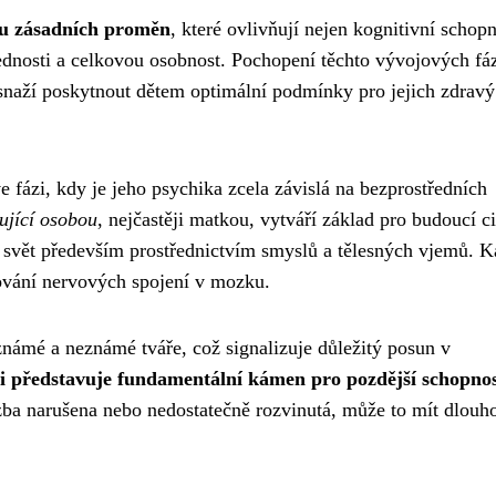
ou zásadních proměn
, které ovlivňují nejen kognitivní schopn
vednosti a celkovou osobnost. Pochopení těchto vývojových fáz
 snaží poskytnout dětem optimální podmínky pro jejich zdravý 
 fázi, kdy je jeho psychika zcela závislá na bezprostředních
ující osobou
, nejčastěji matkou, vytváří základ pro budoucí c
 svět především prostřednictvím smyslů a tělesných vjemů. 
ování nervových spojení v mozku.
známé a neznámé tváře, což signalizuje důležitý posun v
iči představuje fundamentální kámen pro pozdější schopno
azba narušena nebo nedostatečně rozvinutá, může to mít dlou