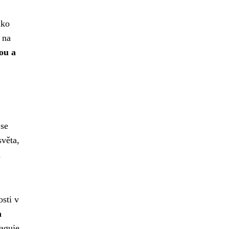
ako
 na
vou a
 se
světa,
a
sti v
h
eaguje