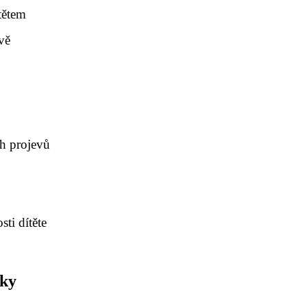
tětem
vě
ch projevů
sti dítěte
iky