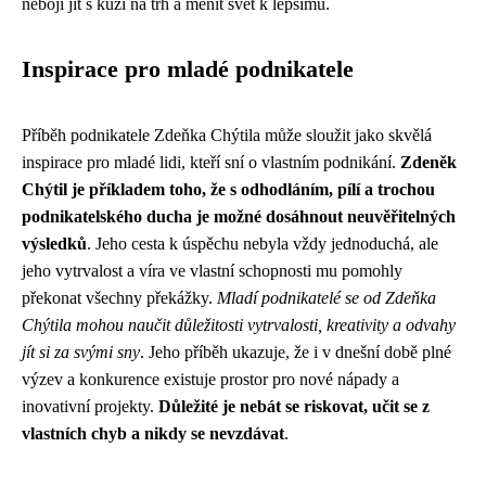
nebojí jít s kůží na trh a měnit svět k lepšímu.
Inspirace pro mladé podnikatele
Příběh podnikatele Zdeňka Chýtila může sloužit jako skvělá
inspirace pro mladé lidi, kteří sní o vlastním podnikání.
Zdeněk
Chýtil je příkladem toho, že s odhodláním, pílí a trochou
podnikatelského ducha je možné dosáhnout neuvěřitelných
výsledků
. Jeho cesta k úspěchu nebyla vždy jednoduchá, ale
jeho vytrvalost a víra ve vlastní schopnosti mu pomohly
překonat všechny překážky.
Mladí podnikatelé se od Zdeňka
Chýtila mohou naučit důležitosti vytrvalosti, kreativity a odvahy
jít si za svými sny
. Jeho příběh ukazuje, že i v dnešní době plné
výzev a konkurence existuje prostor pro nové nápady a
inovativní projekty.
Důležité je nebát se riskovat, učit se z
vlastních chyb a nikdy se nevzdávat
.