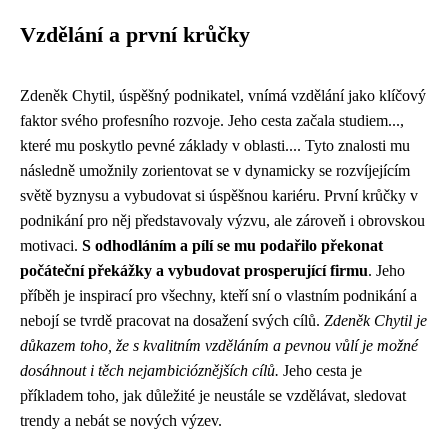
Vzdělání a první krůčky
Zdeněk Chytil, úspěšný podnikatel, vnímá vzdělání jako klíčový
faktor svého profesního rozvoje. Jeho cesta začala studiem...,
které mu poskytlo pevné základy v oblasti.... Tyto znalosti mu
následně umožnily zorientovat se v dynamicky se rozvíjejícím
světě byznysu a vybudovat si úspěšnou kariéru. První krůčky v
podnikání pro něj představovaly výzvu, ale zároveň i obrovskou
motivaci.
S odhodláním a pílí se mu podařilo překonat
počáteční překážky a vybudovat prosperující firmu
. Jeho
příběh je inspirací pro všechny, kteří sní o vlastním podnikání a
nebojí se tvrdě pracovat na dosažení svých cílů.
Zdeněk Chytil je
důkazem toho, že s kvalitním vzděláním a pevnou vůlí je možné
dosáhnout i těch nejambicióznějších cílů.
Jeho cesta je
příkladem toho, jak důležité je neustále se vzdělávat, sledovat
trendy a nebát se nových výzev.