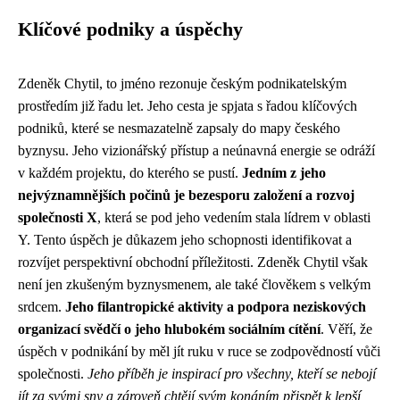
Klíčové podniky a úspěchy
Zdeněk Chytil, to jméno rezonuje českým podnikatelským
prostředím již řadu let. Jeho cesta je spjata s řadou klíčových
podniků, které se nesmazatelně zapsaly do mapy českého
byznysu. Jeho vizionářský přístup a neúnavná energie se odráží
v každém projektu, do kterého se pustí.
Jedním z jeho
nejvýznamnějších počinů je bezesporu založení a rozvoj
společnosti X
, která se pod jeho vedením stala lídrem v oblasti
Y. Tento úspěch je důkazem jeho schopnosti identifikovat a
rozvíjet perspektivní obchodní příležitosti. Zdeněk Chytil však
není jen zkušeným byznysmenem, ale také člověkem s velkým
srdcem.
Jeho filantropické aktivity a podpora neziskových
organizací svědčí o jeho hlubokém sociálním cítění
. Věří, že
úspěch v podnikání by měl jít ruku v ruce se zodpovědností vůči
společnosti.
Jeho příběh je inspirací pro všechny, kteří se nebojí
jít za svými sny a zároveň chtějí svým konáním přispět k lepší