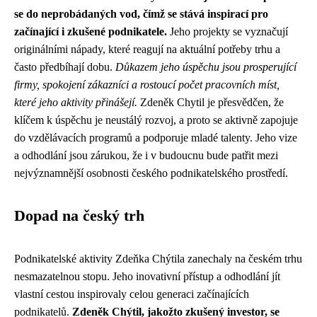
se do neprobádaných vod, čímž se stává inspirací pro
začínající i zkušené podnikatele.
Jeho projekty se vyznačují
originálními nápady, které reagují na aktuální potřeby trhu a
často předbíhají dobu.
Důkazem jeho úspěchu jsou prosperující
firmy, spokojení zákazníci a rostoucí počet pracovních míst,
které jeho aktivity přinášejí.
Zdeněk Chytil je přesvědčen, že
klíčem k úspěchu je neustálý rozvoj, a proto se aktivně zapojuje
do vzdělávacích programů a podporuje mladé talenty. Jeho vize
a odhodlání jsou zárukou, že i v budoucnu bude patřit mezi
nejvýznamnější osobnosti českého podnikatelského prostředí.
Dopad na český trh
Podnikatelské aktivity Zdeňka Chýtila zanechaly na českém trhu
nesmazatelnou stopu. Jeho inovativní přístup a odhodlání jít
vlastní cestou inspirovaly celou generaci začínajících
podnikatelů.
Zdeněk Chýtil, jakožto zkušený investor, se