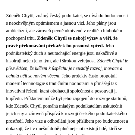
Zdeněk Chytil, známý český podnikatel, se dívá do budoucnosti
s neochvějným optimismem a jasnou vizí. Jeho plány jsou
ambiciózní, ale zároveň pevně ukotvené v realitě a hlubokém
pochopení trhu.
Zdeněk Chytil se nebojí výzev a věří, že
právě překonávání překážek ho posouvá vpřed.
Jeho
podnikatelský duch a neutuchající energie jsou nakažlivé a
inspirují nejen jeho tým, ale i širokou veřejnost.
Zdeněk Chytil je
přesvědčen, že klíčem k úspěchu je neustálý rozvoj, inovace a
ochota učit se novým věcem.
Jeho projekty často propojují
moderní technologie s tradičními hodnotami a přinášejí tak
inovativní řešení, která obohacují společnost a posouvají ji
kupředu. Příkladem může být jeho zapojení do rozvoje startupů,
kde Zdeněk Chytil pomáhá mladým podnikatelům uskutečnit
jejich sny a zároveň přispívá k rozvoji českého podnikatelského
prostředí. Jeho vize a odhodlání jsou příslibem pro budoucnost a
dokazují, že i v dnešní době plné nejistot existují lidé, kteří se