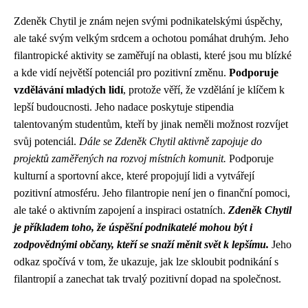
Zdeněk Chytil je znám nejen svými podnikatelskými úspěchy,
ale také svým velkým srdcem a ochotou pomáhat druhým. Jeho
filantropické aktivity se zaměřují na oblasti, které jsou mu blízké
a kde vidí největší potenciál pro pozitivní změnu.
Podporuje
vzdělávání mladých lidí
, protože věří, že vzdělání je klíčem k
lepší budoucnosti. Jeho nadace poskytuje stipendia
talentovaným studentům, kteří by jinak neměli možnost rozvíjet
svůj potenciál.
Dále se Zdeněk Chytil aktivně zapojuje do
projektů zaměřených na rozvoj místních komunit.
Podporuje
kulturní a sportovní akce, které propojují lidi a vytvářejí
pozitivní atmosféru. Jeho filantropie není jen o finanční pomoci,
ale také o aktivním zapojení a inspiraci ostatních.
Zdeněk Chytil
je příkladem toho, že úspěšní podnikatelé mohou být i
zodpovědnými občany, kteří se snaží měnit svět k lepšímu.
Jeho
odkaz spočívá v tom, že ukazuje, jak lze skloubit podnikání s
filantropií a zanechat tak trvalý pozitivní dopad na společnost.