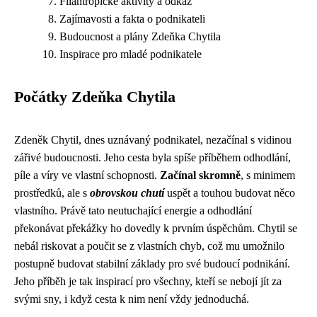
Filantropické aktivity a odkaz
Zajímavosti a fakta o podnikateli
Budoucnost a plány Zdeňka Chytila
Inspirace pro mladé podnikatele
Počátky Zdeňka Chytila
Zdeněk Chytil, dnes uznávaný podnikatel, nezačínal s vidinou
zářivé budoucnosti. Jeho cesta byla spíše příběhem odhodlání,
píle a víry ve vlastní schopnosti.
Začínal skromně
, s minimem
prostředků, ale s
obrovskou chutí
uspět a touhou budovat něco
vlastního. Právě tato neutuchající energie a odhodlání
překonávat překážky ho dovedly k prvním úspěchům. Chytil se
nebál riskovat a poučit se z vlastních chyb, což mu umožnilo
postupně budovat stabilní základy pro své budoucí podnikání.
Jeho příběh je tak inspirací pro všechny, kteří se nebojí jít za
svými sny, i když cesta k nim není vždy jednoduchá.