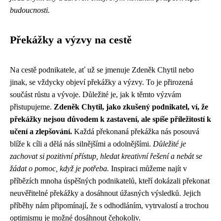
budoucnosti.
Překážky a výzvy na cestě
Na cestě podnikatele, ať už se jmenuje Zdeněk Chytil nebo
jinak, se vždycky objeví překážky a výzvy. To je přirozená
součást růstu a vývoje. Důležité je, jak k těmto výzvám
přistupujeme.
Zdeněk Chytil, jako zkušený podnikatel, ví, že
překážky nejsou důvodem k zastavení, ale spíše příležitostí k
učení a zlepšování.
Každá překonaná překážka nás posouvá
blíže k cíli a dělá nás silnějšími a odolnějšími.
Důležité je
zachovat si pozitivní přístup, hledat kreativní řešení a nebát se
žádat o pomoc, když je potřeba.
Inspiraci můžeme najít v
příbězích mnoha úspěšných podnikatelů, kteří dokázali překonat
neuvěřitelné překážky a dosáhnout úžasných výsledků. Jejich
příběhy nám připomínají, že s odhodláním, vytrvalostí a trochou
optimismu je možné dosáhnout čehokoliv.