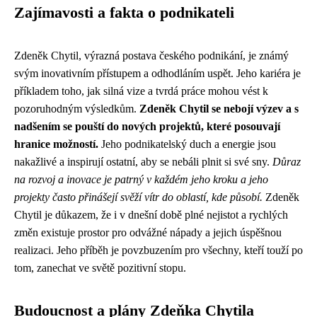
Zajímavosti a fakta o podnikateli
Zdeněk Chytil, výrazná postava českého podnikání, je známý
svým inovativním přístupem a odhodláním uspět. Jeho kariéra je
příkladem toho, jak silná vize a tvrdá práce mohou vést k
pozoruhodným výsledkům.
Zdeněk Chytil se nebojí výzev a s
nadšením se pouští do nových projektů, které posouvají
hranice možností.
Jeho podnikatelský duch a energie jsou
nakažlivé a inspirují ostatní, aby se nebáli plnit si své sny.
Důraz
na rozvoj a inovace je patrný v každém jeho kroku a jeho
projekty často přinášejí svěží vítr do oblastí, kde působí.
Zdeněk
Chytil je důkazem, že i v dnešní době plné nejistot a rychlých
změn existuje prostor pro odvážné nápady a jejich úspěšnou
realizaci. Jeho příběh je povzbuzením pro všechny, kteří touží po
tom, zanechat ve světě pozitivní stopu.
Budoucnost a plány Zdeňka Chytila