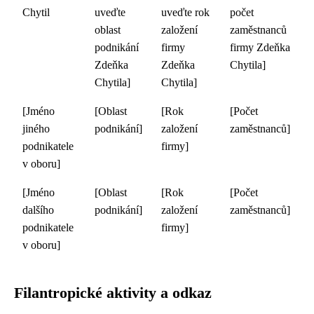
Chytil
uveďte
uveďte rok
počet
oblast
založení
zaměstnanců
podnikání
firmy
firmy Zdeňka
Zdeňka
Zdeňka
Chytila]
Chytila]
Chytila]
[Jméno
[Oblast
[Rok
[Počet
jiného
podnikání]
založení
zaměstnanců]
podnikatele
firmy]
v oboru]
[Jméno
[Oblast
[Rok
[Počet
dalšího
podnikání]
založení
zaměstnanců]
podnikatele
firmy]
v oboru]
Filantropické aktivity a odkaz