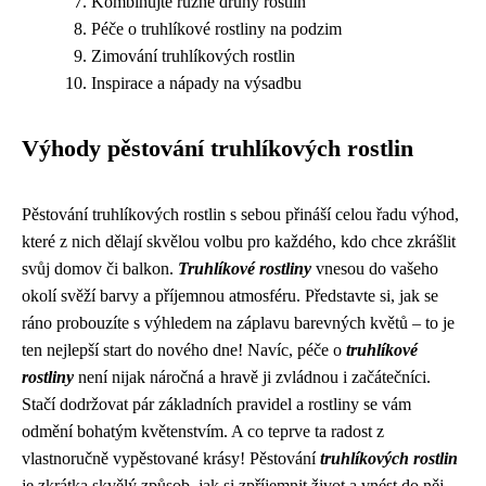
Kombinujte různé druhy rostlin
Péče o truhlíkové rostliny na podzim
Zimování truhlíkových rostlin
Inspirace a nápady na výsadbu
Výhody pěstování truhlíkových rostlin
Pěstování truhlíkových rostlin s sebou přináší celou řadu výhod,
které z nich dělají skvělou volbu pro každého, kdo chce zkrášlit
svůj domov či balkon.
Truhlíkové rostliny
vnesou do vašeho
okolí svěží barvy a příjemnou atmosféru. Představte si, jak se
ráno probouzíte s výhledem na záplavu barevných květů – to je
ten nejlepší start do nového dne! Navíc, péče o
truhlíkové
rostliny
není nijak náročná a hravě ji zvládnou i začátečníci.
Stačí dodržovat pár základních pravidel a rostliny se vám
odmění bohatým květenstvím. A co teprve ta radost z
vlastnoručně vypěstované krásy! Pěstování
truhlíkových rostlin
je zkrátka skvělý způsob, jak si zpříjemnit život a vnést do něj