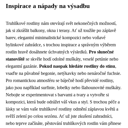
Inspirace a nápady na výsadbu
Truhlíkové rostliny nám otevírají svět nekonečných možností,
jak si zkrášlit balkony, okna i terasy. Ať už toužíte po záplavě
barev, elegantní minimalistické kompozici nebo voňavé
bylinkové zahrádce, s trochou inspirace a správným výběrem
rostlin hravě dosáhnete úchvatných výsledků.
Pro slunečné
stanoviště
se skvěle hodí odolné muškáty, veselé petúnie nebo
elegantní gazánie.
Pokud naopak hledáte rostliny do stínu
,
vsaďte na půvabné begonie, netýkavky nebo nenáročné fuchsie.
Pro romantickou atmosféru se báječně hodí převislé rostliny,
jako jsou například surfinie, lobelky nebo šlahounovité muškáty.
Nebojte se experimentovat s barvami a tvary a vytvořte si
kompozici, která bude odrážet váš vkus a styl. S trochou péče a
lásky se vám vaše truhlíkové rostliny odmění záplavou květů a
svěží zelení po celou sezónu. Ať už jste zkušení zahradníci,
nebo teprve začínáte, pěstování truhlíkových rostlin vám přinese