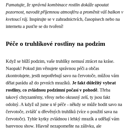
Pamatujte, že správná kombinace rostlin dokáže upoutat
pozornost, navodit příjemnou atmosféru a proměnit váš balkon v
kvetoucí ráj.
Inspirujte se v zahradnictvích, časopisech nebo na
internetu a pusťte se do tvoření!
Péče o truhlíkové rostliny na podzim
Když se blíží podzim, vaše truhlíky nemusí ztrácet na kráse.
Naopak! Pokud jim věnujete správnou péči a občas
zkontrolujete, jestli nepotřebují savo na červotoče, můžou vám
dělat parádu až do prvních mrazíků.
Je fakt důležitý vybrat
rostliny, co zvládnou podzimní počasí v pohodě
. Třeba
takový chryzantémy, vřesy nebo okrasný zelí, ty jsou fakt
odolný. A když už jsme u té péče - někdy se může hodit savo na
červotoče, zvlášť u dřevěných truhlíků (více o
použití sava na
červotoče
). Tyhle kytky zvládnou i lehký mrazík a udělají vám
barevnou show. Hlavně nezapomeňte na zálivku, ale