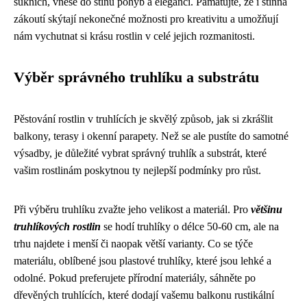
sukních, vnese do stínu pohyb a eleganci. Pamatujte, že i stinná
zákoutí skýtají nekonečné možnosti pro kreativitu a umožňují
nám vychutnat si krásu rostlin v celé jejich rozmanitosti.
Výběr správného truhlíku a substrátu
Pěstování rostlin v truhlících je skvělý způsob, jak si zkrášlit
balkony, terasy i okenní parapety. Než se ale pustíte do samotné
výsadby, je důležité vybrat správný truhlík a substrát, které
vašim rostlinám poskytnou ty nejlepší podmínky pro růst.
Při výběru truhlíku zvažte jeho velikost a materiál. Pro
většinu
truhlíkových rostlin
se hodí truhlíky o délce 50-60 cm, ale na
trhu najdete i menší či naopak větší varianty. Co se týče
materiálu, oblíbené jsou plastové truhlíky, které jsou lehké a
odolné. Pokud preferujete přírodní materiály, sáhněte po
dřevěných truhlících, které dodají vašemu balkonu rustikální