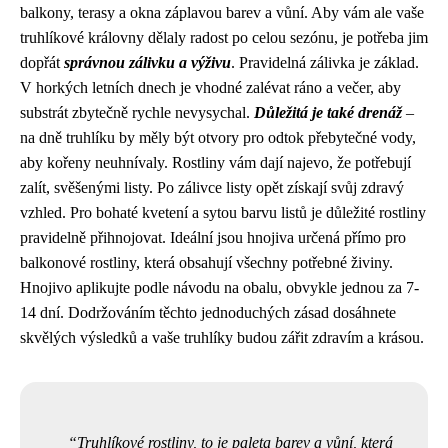
balkony, terasy a okna záplavou barev a vůní. Aby vám ale vaše
truhlíkové královny dělaly radost po celou sezónu, je potřeba jim
dopřát
správnou zálivku a výživu
. Pravidelná zálivka je základ.
V horkých letních dnech je vhodné zalévat ráno a večer, aby
substrát zbytečně rychle nevysychal.
Důležitá je také drenáž
–
na dně truhlíku by měly být otvory pro odtok přebytečné vody,
aby kořeny neuhnívaly. Rostliny vám dají najevo, že potřebují
zalít, svěšenými listy. Po zálivce listy opět získají svůj zdravý
vzhled. Pro bohaté kvetení a sytou barvu listů je důležité rostliny
pravidelně přihnojovat. Ideální jsou hnojiva určená přímo pro
balkonové rostliny, která obsahují všechny potřebné živiny.
Hnojivo aplikujte podle návodu na obalu, obvykle jednou za 7-
14 dní. Dodržováním těchto jednoduchých zásad dosáhnete
skvělých výsledků a vaše truhlíky budou zářit zdravím a krásou.
Truhlíkové rostliny, to je paleta barev a vůní, která