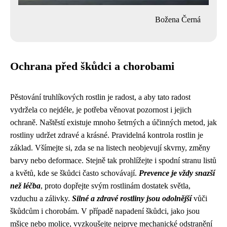
Božena Černá
Ochrana před škůdci a chorobami
Pěstování truhlíkových rostlin je radost, a aby tato radost
vydržela co nejdéle, je potřeba věnovat pozornost i jejich
ochraně. Naštěstí existuje mnoho šetrných a účinných metod, jak
rostliny udržet zdravé a krásné. Pravidelná kontrola rostlin je
základ. Všímejte si, zda se na listech neobjevují skvrny, změny
barvy nebo deformace. Stejně tak prohlížejte i spodní stranu listů
a květů, kde se škůdci často schovávají.
Prevence je vždy snazší
než léčba
, proto dopřejte svým rostlinám dostatek světla,
vzduchu a zálivky.
Silné a zdravé rostliny jsou odolnější
vůči
škůdcům i chorobám. V případě napadení škůdci, jako jsou
mšice nebo molice, vyzkoušejte nejprve mechanické odstranění