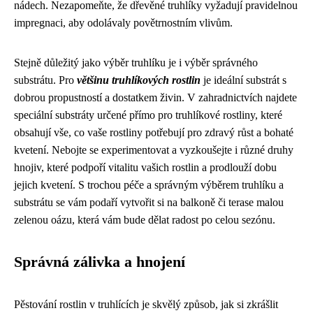
nádech. Nezapomeňte, že dřevěné truhlíky vyžadují pravidelnou
impregnaci, aby odolávaly povětrnostním vlivům.
Stejně důležitý jako výběr truhlíku je i výběr správného
substrátu. Pro
většinu truhlíkových rostlin
je ideální substrát s
dobrou propustností a dostatkem živin. V zahradnictvích najdete
speciální substráty určené přímo pro truhlíkové rostliny, které
obsahují vše, co vaše rostliny potřebují pro zdravý růst a bohaté
kvetení. Nebojte se experimentovat a vyzkoušejte i různé druhy
hnojiv, které podpoří vitalitu vašich rostlin a prodlouží dobu
jejich kvetení. S trochou péče a správným výběrem truhlíku a
substrátu se vám podaří vytvořit si na balkoně či terase malou
zelenou oázu, která vám bude dělat radost po celou sezónu.
Správná zálivka a hnojení
Pěstování rostlin v truhlících je skvělý způsob, jak si zkrášlit