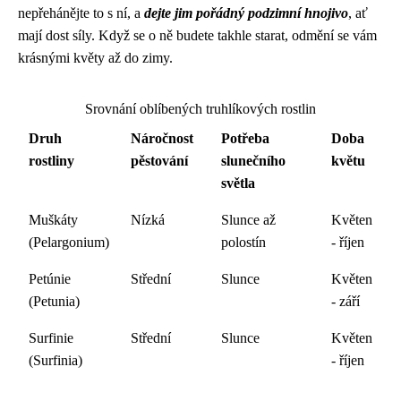
nepřehánějte to s ní, a
dejte jim pořádný podzimní hnojivo
, ať
mají dost síly. Když se o ně budete takhle starat, odmění se vám
krásnými květy až do zimy.
Srovnání oblíbených truhlíkových rostlin
Druh
Náročnost
Potřeba
Doba
rostliny
pěstování
slunečního
květu
světla
Muškáty
Nízká
Slunce až
Květen
(Pelargonium)
polostín
- říjen
Petúnie
Střední
Slunce
Květen
(Petunia)
- září
Surfinie
Střední
Slunce
Květen
(Surfinia)
- říjen