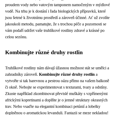
proudem vody nebo vatovým tamponem namočeným v mýdlové
vodě. Na trhu je k dostání i řada biologických přípravků, které
jsou šetrné k životnímu prostředí a zároveň účinné. Ať už zvolíte
jakoukoli metodu, pamatujte, že s trochou péče a pozornosti se
vám podaří udržet vaše truhlíkové rostliny zdravé a krásné po
celou sezónu.
Kombinujte různé druhy rostlin
Truhlíkové rostliny nám dávají úžasnou možnost stát se umělci a
zahradníky zároveň.
Kombinujte různé druhy rostlin
a
vytvořte si tak barevnou a pestrou oázu přímo na vašem balkoně
či okně. Nebojte se experimentovat s texturami, tvary a odstíny.
Zkuste například zkombinovat převislé muškáty s vzpřímenými
africkými kopretinami a doplňte je o jemné struktury okrasných
trav. Nebo vsaďte na elegantní kombinaci petúnií a lobelky
doplněnou o aromatickou levanduli. Fantazii se meze nekladou!