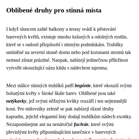
Oblíbené druhy pro stinná místa
I když sluncem zalité balkony a terasy svádí k pěstování
barevných květů, existuje mnoho krásných a odolných rostlin,
které se s radostí přizpůsobí i stinným podmínkám. Truhlíky
umístěné na severní straně domu nebo pod korunami stromů tak
nemusí zůstat prázdné. Naopak, nabízejí jedinečnou příležitost
vytvořit okouzlující oázu klidu s nádechem tajemna.
Mezi stálice stinných truhlíků patří
begónie
, které okouzlí svými
bohatými květy v široké škále barev. Oblíbené jsou také
netýkavky
, jež svými něžnými kvítky rozzáří i ten nejtemnější
kout. Pro milovníky zeleně se pak nabízejí různé druhy
kapradin, jejichž elegantní listy dodají truhlíkům nádech exotiky.
Nezapomínejme ani na nenáročné
fuchsie
, které svými
převislými květy připomínajícími tanečnice v barevných