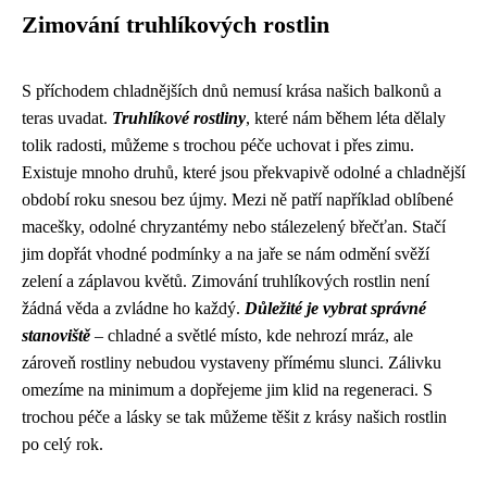
Zimování truhlíkových rostlin
S příchodem chladnějších dnů nemusí krása našich balkonů a
teras uvadat.
Truhlíkové rostliny
, které nám během léta dělaly
tolik radosti, můžeme s trochou péče uchovat i přes zimu.
Existuje mnoho druhů, které jsou překvapivě odolné a chladnější
období roku snesou bez újmy. Mezi ně patří například oblíbené
macešky, odolné chryzantémy nebo stálezelený břečťan. Stačí
jim dopřát vhodné podmínky a na jaře se nám odmění svěží
zelení a záplavou květů. Zimování truhlíkových rostlin není
žádná věda a zvládne ho každý.
Důležité je vybrat správné
stanoviště
– chladné a světlé místo, kde nehrozí mráz, ale
zároveň rostliny nebudou vystaveny přímému slunci. Zálivku
omezíme na minimum a dopřejeme jim klid na regeneraci. S
trochou péče a lásky se tak můžeme těšit z krásy našich rostlin
po celý rok.