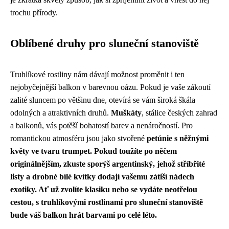
trochu přírody.
Oblíbené druhy pro sluneční stanoviště
Truhlíkové rostliny nám dávají možnost proměnit i ten
nejobyčejnější balkon v barevnou oázu. Pokud je vaše zákoutí
zalité sluncem po většinu dne, otevírá se vám široká škála
odolných a atraktivních druhů.
Muškáty
, stálice českých zahrad
a balkonů, vás potěší bohatostí barev a nenáročností. Pro
romantickou atmosféru jsou jako stvořené
petúnie
s něžnými
květy ve tvaru trumpet. Pokud toužíte po něčem
originálnějším, zkuste
sporýš argentinský
, jehož stříbřité
listy a drobné bílé kvítky dodají vašemu zátiší nádech
exotiky. Ať už zvolíte klasiku nebo se vydáte neotřelou
cestou, s truhlíkovými rostlinami pro sluneční stanoviště
bude váš balkon hrát barvami po celé léto.