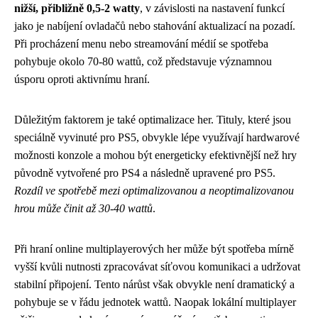
nižší, přibližně 0,5-2 watty
, v závislosti na nastavení funkcí
jako je nabíjení ovladačů nebo stahování aktualizací na pozadí.
Při procházení menu nebo streamování médií se spotřeba
pohybuje okolo 70-80 wattů, což představuje významnou
úsporu oproti aktivnímu hraní.
Důležitým faktorem je také optimalizace her. Tituly, které jsou
speciálně vyvinuté pro PS5, obvykle lépe využívají hardwarové
možnosti konzole a mohou být energeticky efektivnější než hry
původně vytvořené pro PS4 a následně upravené pro PS5.
Rozdíl ve spotřebě mezi optimalizovanou a neoptimalizovanou
hrou může činit až 30-40 wattů
.
Při hraní online multiplayerových her může být spotřeba mírně
vyšší kvůli nutnosti zpracovávat síťovou komunikaci a udržovat
stabilní připojení. Tento nárůst však obvykle není dramatický a
pohybuje se v řádu jednotek wattů. Naopak lokální multiplayer