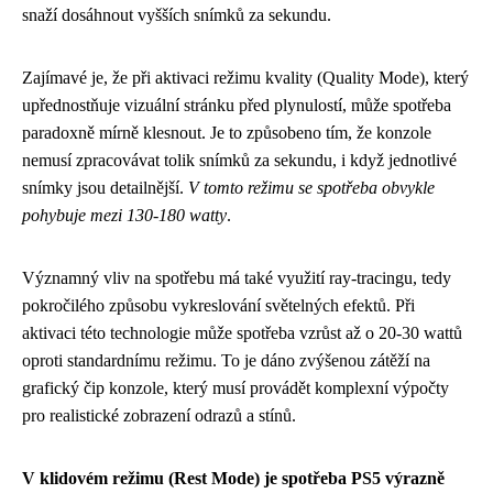
snaží dosáhnout vyšších snímků za sekundu.
Zajímavé je, že při aktivaci režimu kvality (Quality Mode), který
upřednostňuje vizuální stránku před plynulostí, může spotřeba
paradoxně mírně klesnout. Je to způsobeno tím, že konzole
nemusí zpracovávat tolik snímků za sekundu, i když jednotlivé
snímky jsou detailnější.
V tomto režimu se spotřeba obvykle
pohybuje mezi 130-180 watty
.
Významný vliv na spotřebu má také využití ray-tracingu, tedy
pokročilého způsobu vykreslování světelných efektů. Při
aktivaci této technologie může spotřeba vzrůst až o 20-30 wattů
oproti standardnímu režimu. To je dáno zvýšenou zátěží na
grafický čip konzole, který musí provádět komplexní výpočty
pro realistické zobrazení odrazů a stínů.
V klidovém režimu (Rest Mode) je spotřeba PS5 výrazně