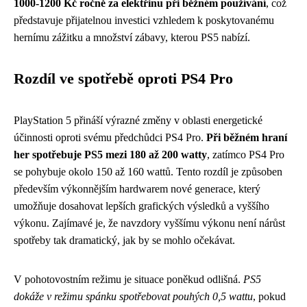
1000-1200 Kč ročně za elektřinu při běžném používání
, což
představuje přijatelnou investici vzhledem k poskytovanému
hernímu zážitku a množství zábavy, kterou PS5 nabízí.
Rozdíl ve spotřebě oproti PS4 Pro
PlayStation 5 přináší výrazné změny v oblasti energetické
účinnosti oproti svému předchůdci PS4 Pro.
Při běžném hraní
her spotřebuje PS5 mezi 180 až 200 watty
, zatímco PS4 Pro
se pohybuje okolo 150 až 160 wattů. Tento rozdíl je způsoben
především výkonnějším hardwarem nové generace, který
umožňuje dosahovat lepších grafických výsledků a vyššího
výkonu. Zajímavé je, že navzdory vyššímu výkonu není nárůst
spotřeby tak dramatický, jak by se mohlo očekávat.
V pohotovostním režimu je situace poněkud odlišná.
PS5
dokáže v režimu spánku spotřebovat pouhých 0,5 wattu
, pokud