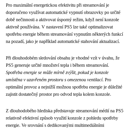
Pro maximální energetickou efektivitu při streamování je
doporučeno využívat automatické vypnutí obrazovky po určité
době nečinnosti a aktivovat úsporný režim, když není konzole
aktivně používána. V nastavení PS5 lze také optimalizovat
spotřebu energie během streamování vypnutím některých funkcí
na pozadí, jako je například automatické stahování aktualizací.
Při dlouhodobém sledování obsahu je vhodné vzít v úvahu, že
PS5 generuje určité množství tepla i během streamování.
Spotřeba energie se může mírně zvýšit, pokud je konzole
umístěna v uzavřeném prostoru s omezenou ventilací
. Pro
optimální provoz a nejnižší možnou spotřebu energie je důležité
zajistit dostatečný prostor pro odvod tepla kolem konzole.
Z dlouhodobého hlediska představuje streamování médií na PS5
relativně efektivní způsob využití konzole z pohledu spotřeby
energie. Ve srovnání s dedikovanými multimediálními