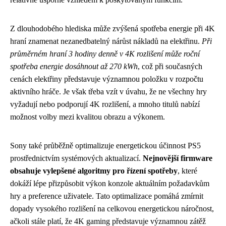
Z dlouhodobého hlediska může zvýšená spotřeba energie při 4K
hraní znamenat nezanedbatelný nárůst nákladů na elektřinu.
Při
průměrném hraní 3 hodiny denně v 4K rozlišení může roční
spotřeba energie dosáhnout až 270 kWh
, což při současných
cenách elektřiny představuje významnou položku v rozpočtu
aktivního hráče. Je však třeba vzít v úvahu, že ne všechny hry
vyžadují nebo podporují 4K rozlišení, a mnoho titulů nabízí
možnost volby mezi kvalitou obrazu a výkonem.
Sony také průběžně optimalizuje energetickou účinnost PS5
prostřednictvím systémových aktualizací.
Nejnovější firmware
obsahuje vylepšené algoritmy pro řízení spotřeby
, které
dokáží lépe přizpůsobit výkon konzole aktuálním požadavkům
hry a preference uživatele. Tato optimalizace pomáhá zmírnit
dopady vysokého rozlišení na celkovou energetickou náročnost,
ačkoli stále platí, že 4K gaming představuje významnou zátěž