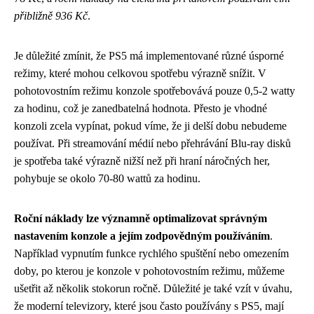
přibližně 936 Kč
.
Je důležité zmínit, že PS5 má implementované různé úsporné
režimy, které mohou celkovou spotřebu výrazně snížit. V
pohotovostním režimu konzole spotřebovává pouze 0,5-2 watty
za hodinu, což je zanedbatelná hodnota. Přesto je vhodné
konzoli zcela vypínat, pokud víme, že ji delší dobu nebudeme
používat. Při streamování médií nebo přehrávání Blu-ray disků
je spotřeba také výrazně nižší než při hraní náročných her,
pohybuje se okolo 70-80 wattů za hodinu.
Roční náklady lze významně optimalizovat správným
nastavením konzole a jejím zodpovědným používáním
.
Například vypnutím funkce rychlého spuštění nebo omezením
doby, po kterou je konzole v pohotovostním režimu, můžeme
ušetřit až několik stokorun ročně. Důležité je také vzít v úvahu,
že moderní televizory, které jsou často používány s PS5, mají