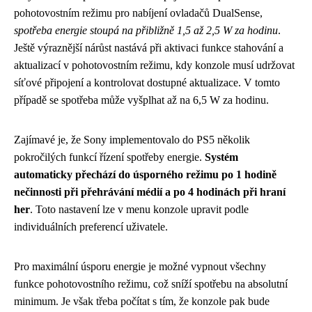
pohotovostním režimu pro nabíjení ovladačů DualSense,
spotřeba energie stoupá na přibližně 1,5 až 2,5 W za hodinu
.
Ještě výraznější nárůst nastává při aktivaci funkce stahování a
aktualizací v pohotovostním režimu, kdy konzole musí udržovat
síťové připojení a kontrolovat dostupné aktualizace. V tomto
případě se spotřeba může vyšplhat až na 6,5 W za hodinu.
Zajímavé je, že Sony implementovalo do PS5 několik
pokročilých funkcí řízení spotřeby energie.
Systém
automaticky přechází do úsporného režimu po 1 hodině
nečinnosti při přehrávání médií a po 4 hodinách při hraní
her
. Toto nastavení lze v menu konzole upravit podle
individuálních preferencí uživatele.
Pro maximální úsporu energie je možné vypnout všechny
funkce pohotovostního režimu, což sníží spotřebu na absolutní
minimum. Je však třeba počítat s tím, že konzole pak bude