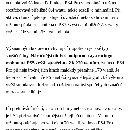
není aktivní žádná další funkce. PS4 Pro v podobném režimu
spotřebovává přibližně 0,4 wattu, takže rozdíl je minimální. Při
aktivaci funkcí jako je nabíjení ovladačů nebo stahování her v
režimu spánku se spotřeba u PS5 zvýší na přibližně 2-3 watty,
což je stále velmi příznivá hodnota.
Významným faktorem ovlivňujícím spotřebu je také typ
spuštěné hry.
Náročnější tituly s podporou ray-tracingu
mohou na PS5 zvýšit spotřebu až k 220 wattům
, zatímco PS4
Pro při nejnáročnějších hrách málokdy přesáhne 170 wattů. Je
třeba vzít v úvahu, že PS5 nabízí výrazně lepší grafický výkon a
vyšší snímkovou frekvenci, což tento nárůst spotřeby do značné
míry ospravedlňuje.
Při přehrávání médií, jako jsou filmy nebo streamované obsahy,
je PS5 překvapivě úspornější než její předchůdce. V tomto
režimu spotřebuje pouze kolem 70 wattů, zatímco PS4 Pro