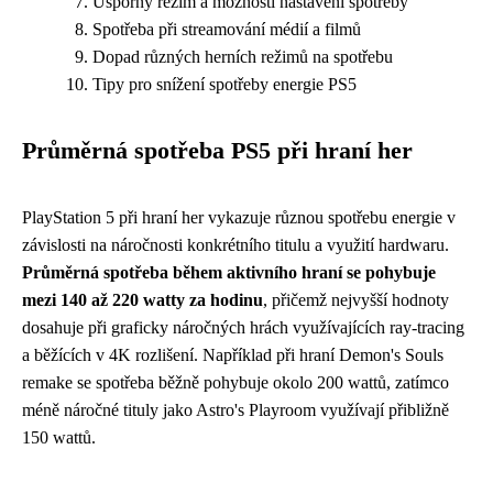
Úsporný režim a možnosti nastavení spotřeby
Spotřeba při streamování médií a filmů
Dopad různých herních režimů na spotřebu
Tipy pro snížení spotřeby energie PS5
Průměrná spotřeba PS5 při hraní her
PlayStation 5 při hraní her vykazuje různou spotřebu energie v
závislosti na náročnosti konkrétního titulu a využití hardwaru.
Průměrná spotřeba během aktivního hraní se pohybuje
mezi 140 až 220 watty za hodinu
, přičemž nejvyšší hodnoty
dosahuje při graficky náročných hrách využívajících ray-tracing
a běžících v 4K rozlišení. Například při hraní Demon's Souls
remake se spotřeba běžně pohybuje okolo 200 wattů, zatímco
méně náročné tituly jako Astro's Playroom využívají přibližně
150 wattů.