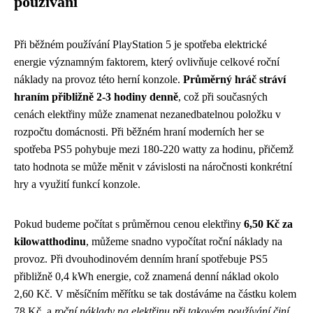
používání
Při běžném používání PlayStation 5 je spotřeba elektrické
energie významným faktorem, který ovlivňuje celkové roční
náklady na provoz této herní konzole.
Průměrný hráč stráví
hraním přibližně 2-3 hodiny denně
, což při současných
cenách elektřiny může znamenat nezanedbatelnou položku v
rozpočtu domácnosti. Při běžném hraní moderních her se
spotřeba PS5 pohybuje mezi 180-220 watty za hodinu, přičemž
tato hodnota se může měnit v závislosti na náročnosti konkrétní
hry a využití funkcí konzole.
Pokud budeme počítat s průměrnou cenou elektřiny
6,50 Kč za
kilowatthodinu
, můžeme snadno vypočítat roční náklady na
provoz. Při dvouhodinovém denním hraní spotřebuje PS5
přibližně 0,4 kWh energie, což znamená denní náklad okolo
2,60 Kč. V měsíčním měřítku se tak dostáváme na částku kolem
78 Kč, a
roční náklady na elektřinu při takovém používání činí