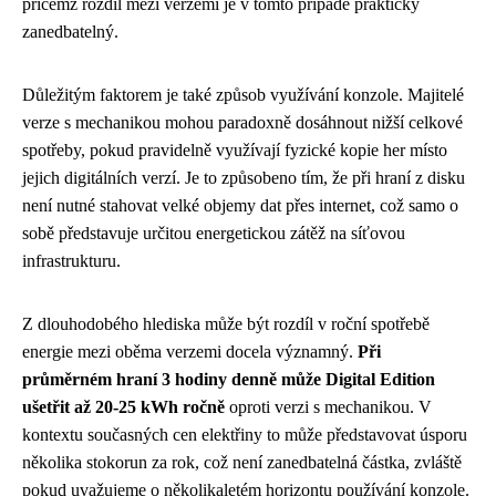
přičemž rozdíl mezi verzemi je v tomto případě prakticky
zanedbatelný.
Důležitým faktorem je také způsob využívání konzole. Majitelé
verze s mechanikou mohou paradoxně dosáhnout nižší celkové
spotřeby, pokud pravidelně využívají fyzické kopie her místo
jejich digitálních verzí. Je to způsobeno tím, že při hraní z disku
není nutné stahovat velké objemy dat přes internet, což samo o
sobě představuje určitou energetickou zátěž na síťovou
infrastrukturu.
Z dlouhodobého hlediska může být rozdíl v roční spotřebě
energie mezi oběma verzemi docela významný.
Při
průměrném hraní 3 hodiny denně může Digital Edition
ušetřit až 20-25 kWh ročně
oproti verzi s mechanikou. V
kontextu současných cen elektřiny to může představovat úsporu
několika stokorun za rok, což není zanedbatelná částka, zvláště
pokud uvažujeme o několikaletém horizontu používání konzole.