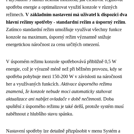
spotřebu energie a optimalizovat využití konzole v různých
režimech.
V základním nastavení má uživatel k dispozici dva
hlavní režimy spotřeby - standardní režim a úsporný režim
.
Zatímco standardní režim umožňuje využívat všechny funkce
konzole na maximum, úsporný režim významně snižuje
energetickou náročnost za cenu určitých omezení.
V úsporném režimu konzole spotřebovává přibližně 0,5 W
energie, což je výrazně méně než při běžném provozu, kdy se
spotřeba pohybuje mezi 150-200 W v závislosti na náročnosti
her a využívaných funkcích.
Aktivace úsporného režimu
znamená, že konzole nebude moci automaticky stahovat
aktualizace ani nabíjet ovladače v době nečinnosti
. Doba
spuštění z úsporného režimu je také delší, protože systém musí
naběhnout z hlubšího stavu spánku.
Nastavení spotřeby lze detailně přizpůsobit v menu Systém a