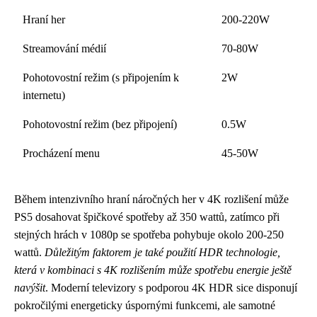
Hraní her
200-220W
Streamování médií
70-80W
Pohotovostní režim (s připojením k
2W
internetu)
Pohotovostní režim (bez připojení)
0.5W
Procházení menu
45-50W
Během intenzivního hraní náročných her v 4K rozlišení může
PS5 dosahovat špičkové spotřeby až 350 wattů, zatímco při
stejných hrách v 1080p se spotřeba pohybuje okolo 200-250
wattů.
Důležitým faktorem je také použití HDR technologie,
která v kombinaci s 4K rozlišením může spotřebu energie ještě
navýšit
. Moderní televizory s podporou 4K HDR sice disponují
pokročilými energeticky úspornými funkcemi, ale samotné