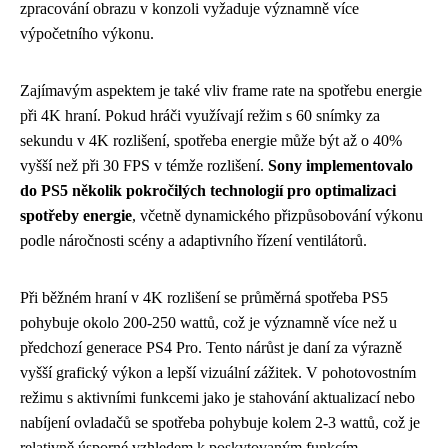
zpracování obrazu v konzoli vyžaduje významně více
výpočetního výkonu.
Zajímavým aspektem je také vliv frame rate na spotřebu energie
při 4K hraní. Pokud hráči využívají režim s 60 snímky za
sekundu v 4K rozlišení, spotřeba energie může být až o 40%
vyšší než při 30 FPS v témže rozlišení.
Sony implementovalo
do PS5 několik pokročilých technologií pro optimalizaci
spotřeby energie
, včetně dynamického přizpůsobování výkonu
podle náročnosti scény a adaptivního řízení ventilátorů.
Při běžném hraní v 4K rozlišení se průměrná spotřeba PS5
pohybuje okolo 200-250 wattů, což je významně více než u
předchozí generace PS4 Pro. Tento nárůst je daní za výrazně
vyšší grafický výkon a lepší vizuální zážitek. V pohotovostním
režimu s aktivními funkcemi jako je stahování aktualizací nebo
nabíjení ovladačů se spotřeba pohybuje kolem 2-3 wattů, což je
relativně úsporné vzhledem k poskytovaným funkcím.