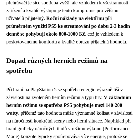
přehrávači je sice spotřeba vyšší, ale vzhledem k všestrannosti
zařízení a kvalitě výstupu je tento kompromis pro většinu
uživatelů přijatelný.
Roční náklady na elektřinu při
průměrném využití PS5 ke streamování po dobu 2-3 hodin
denně se pohybují okolo 800-1000 Kč
, což je vzhledem k
poskytovanému komfortu a kvalitě obrazu přijatelná hodnota.
Dopad různých herních režimů na
spotřebu
Při hraní na PlayStation 5 se spotřeba energie výrazně liší v
závislosti na zvoleném herním režimu a typu hry.
V základním
herním režimu se spotřeba PS5 pohybuje mezi 140-200
watty
, přičemž tato hodnota může významně kolísat v závislosti
na náročnosti konkrétní scény nebo herní situace. Například při
hraní graficky náročných titulů v režimu výkonu (Performance
Mode) konzole typicky spotřebovává více energie, protože se