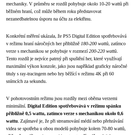
mechaniky. V průměru se rozdíl pohybuje okolo 10-20 wattů při
běžném hraní, což může během roku představovat
nezanedbatelnou úsporu na účtu za elektřinu.
Konkrétní měření ukázala, že PS5 Digital Edition spotřebovává
v režimu hraní náročných her přibližně
180-200 wattů
, zatímco
verze s mechanikou se pohybuje v rozmezí
200-220 wattů
.
Tento rozdíl je nejvíce patrný při spuštění her, které využívají
maximální výkon konzole, jako jsou například graficky náročné
tituly s ray-tracingem nebo hry běžící v režimu 4K při 60
snímcích za sekundu.
V pohotovostním režimu jsou rozdíly mezi oběma verzemi
minimální.
Digital Edition spotřebovává v režimu spánku
přibližně 0,5 wattu, zatímco verze s mechanikou okolo 0,6
wattu
. Zajímavé je, že při streamování médií nebo přehrávání
videa se spotřeba u obou modelů pohybuje kolem 70-80 wattů,