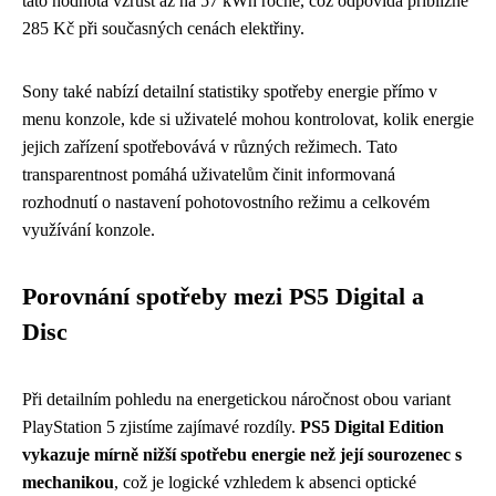
tato hodnota vzrůst až na 57 kWh ročně, což odpovídá přibližně
285 Kč při současných cenách elektřiny.
Sony také nabízí detailní statistiky spotřeby energie přímo v
menu konzole, kde si uživatelé mohou kontrolovat, kolik energie
jejich zařízení spotřebovává v různých režimech. Tato
transparentnost pomáhá uživatelům činit informovaná
rozhodnutí o nastavení pohotovostního režimu a celkovém
využívání konzole.
Porovnání spotřeby mezi PS5 Digital a
Disc
Při detailním pohledu na energetickou náročnost obou variant
PlayStation 5 zjistíme zajímavé rozdíly.
PS5 Digital Edition
vykazuje mírně nižší spotřebu energie než její sourozenec s
mechanikou
, což je logické vzhledem k absenci optické