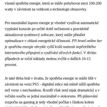
vlastní spotřebu energie, která se může pohybovat mezi 100-200
watty v závislosti na velikosti a technologii obrazovky.
Pro maximální úsporu energie je vhodné využívat automatické
vypínání konzole po určité době nečinnosti a pravidelně
aktualizovat systémový software, který může přinášet
optimalizace v oblasti energetické účinnosti.
Při hraní online her
je spotřeba energie obvykle vyšší kvůli nutnosti nepřetržitého
internetového připojení a využívání síťových funkcí
. V těchto
případech se roční náklady mohou zvýšit o dalších 10-15
procent.
Je také třeba brát v úvahu, že spotřeba energie se může lišit v
závislosti na verzi PS5 - digitální edice má mírně nižší spotřebu
než verze s mechanikou. Rozdíl však není nijak dramatický a v
ročním součtu se jedná maximálně o stokorunu. Při plánování
rozpočtu na gaming je tedy vhodné počítat s částkou kolem