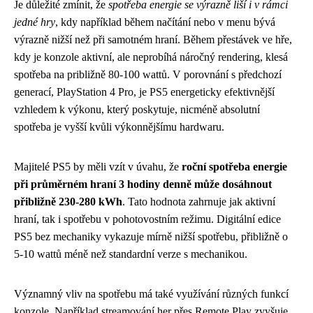
Je důležité zmínit, že
spotřeba energie se výrazně liší i v rámci
jedné hry
, kdy například během načítání nebo v menu bývá
výrazně nižší než při samotném hraní. Během přestávek ve hře,
kdy je konzole aktivní, ale neprobíhá náročný rendering, klesá
spotřeba na približně 80-100 wattů. V porovnání s předchozí
generací, PlayStation 4 Pro, je PS5 energeticky efektivnější
vzhledem k výkonu, který poskytuje, nicméně absolutní
spotřeba je vyšší kvůli výkonnějšímu hardwaru.
Majitelé PS5 by měli vzít v úvahu, že
roční spotřeba energie
při průměrném hraní 3 hodiny denně může dosáhnout
přibližně 230-280 kWh
. Tato hodnota zahrnuje jak aktivní
hraní, tak i spotřebu v pohotovostním režimu. Digitální edice
PS5 bez mechaniky vykazuje mírně nižší spotřebu, přibližně o
5-10 wattů méně než standardní verze s mechanikou.
Významný vliv na spotřebu má také využívání různých funkcí
konzole. Například streamování her přes Remote Play zvyšuje