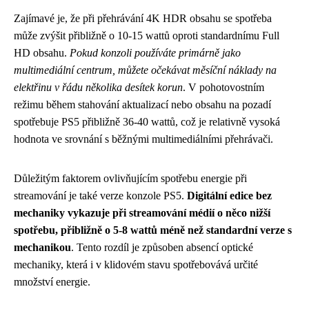
Zajímavé je, že při přehrávání 4K HDR obsahu se spotřeba
může zvýšit přibližně o 10-15 wattů oproti standardnímu Full
HD obsahu.
Pokud konzoli používáte primárně jako
multimediální centrum, můžete očekávat měsíční náklady na
elektřinu v řádu několika desítek korun
. V pohotovostním
režimu během stahování aktualizací nebo obsahu na pozadí
spotřebuje PS5 přibližně 36-40 wattů, což je relativně vysoká
hodnota ve srovnání s běžnými multimediálními přehrávači.
Důležitým faktorem ovlivňujícím spotřebu energie při
streamování je také verze konzole PS5.
Digitální edice bez
mechaniky vykazuje při streamování médií o něco nižší
spotřebu, přibližně o 5-8 wattů méně než standardní verze s
mechanikou
. Tento rozdíl je způsoben absencí optické
mechaniky, která i v klidovém stavu spotřebovává určité
množství energie.