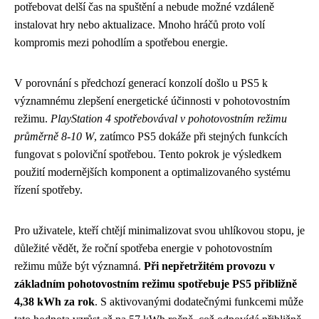
potřebovat delší čas na spuštění a nebude možné vzdáleně
instalovat hry nebo aktualizace. Mnoho hráčů proto volí
kompromis mezi pohodlím a spotřebou energie.
V porovnání s předchozí generací konzolí došlo u PS5 k
významnému zlepšení energetické účinnosti v pohotovostním
režimu.
PlayStation 4 spotřebovával v pohotovostním režimu
průměrně 8-10 W
, zatímco PS5 dokáže při stejných funkcích
fungovat s poloviční spotřebou. Tento pokrok je výsledkem
použití modernějších komponent a optimalizovaného systému
řízení spotřeby.
Pro uživatele, kteří chtějí minimalizovat svou uhlíkovou stopu, je
důležité vědět, že roční spotřeba energie v pohotovostním
režimu může být významná.
Při nepřetržitém provozu v
základním pohotovostním režimu spotřebuje PS5 přibližně
4,38 kWh za rok
. S aktivovanými dodatečnými funkcemi může