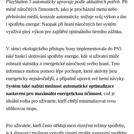
PlayStation 5 automaticky upravuje podle aktuálních potřeb
. Při
méně náročných činnostech, jako je procházení menu nebo
přehrávání médií, konzole automaticky snižuje svůj výkon a tím
i spotřebu energie. Naopak při hraní náročných her systém
využívá plný výkon pro zajištění optimálního herního zážitku.
V rámci ekologického přístupu Sony implementovala do PS5
také funkci sledování spotřeby energie, kde si uživatel může
zobrazit statistiky o energetické náročnosti svého hraní. Tyto
informace mohou pomoci lépe pochopit, které aktivity jsou
energeticky nejnáročnější, a případně upravit své herní návyky.
Systém také nabízí možnost automatické optimalizace
nastavení pro maximální energetickou účinnost
, což je
ideální volba pro uživatele, kteří chtějí minimalizovat svou
uhlíkovou stopu.
Pro uživatele, kteří často střídají mezi různými režimy spotřeby,
je k dispozici možnost vytvořit vlastní profily nastavení spotřeby.