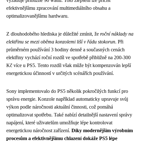
vyžaduje přibližně 90 wattů. Toto zlepšení lze přičíst
efektivnějšímu zpracování multimediálního obsahu a
optimalizovanějšímu hardwaru.
Z dlouhodobého hlediska je důležité zmínit, že
roční náklady na
elektřinu se mezi oběma konzolemi liší v řádu stokorun
. Při
průměrném používání 3 hodiny denně a současných cenách
elektřiny vychází roční rozdíl ve spotřebě přibližně na 200-300
Kč více u PS5. Tento rozdíl však může být kompenzován lepší
energetickou účinností v určitých scénářích používání.
Sony implementovalo do PS5 několik pokročilých funkcí pro
správu energie. Konzole například automaticky upravuje svůj
výkon podle náročnosti aktuální činnosti, což pomáhá
optimalizovat spotřebu. Také nabízí detailnější nastavení správy
napájení, které uživatelům umožňuje lépe kontrolovat
energetickou náročnost zařízení.
Díky modernějším výrobním
procesům a efektivnějšímu chlazení dokáže PS5 lépe