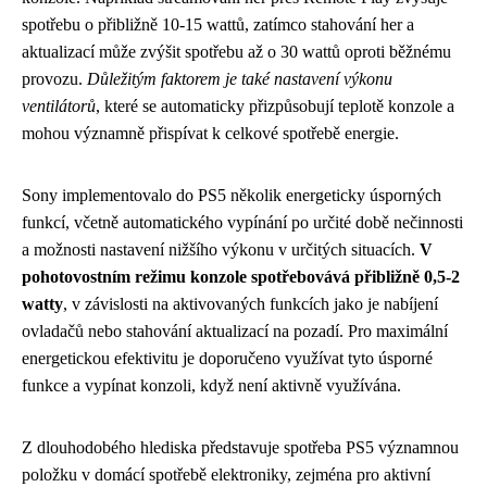
spotřebu o přibližně 10-15 wattů, zatímco stahování her a
aktualizací může zvýšit spotřebu až o 30 wattů oproti běžnému
provozu.
Důležitým faktorem je také nastavení výkonu
ventilátorů
, které se automaticky přizpůsobují teplotě konzole a
mohou významně přispívat k celkové spotřebě energie.
Sony implementovalo do PS5 několik energeticky úsporných
funkcí, včetně automatického vypínání po určité době nečinnosti
a možnosti nastavení nižšího výkonu v určitých situacích.
V
pohotovostním režimu konzole spotřebovává přibližně 0,5-2
watty
, v závislosti na aktivovaných funkcích jako je nabíjení
ovladačů nebo stahování aktualizací na pozadí. Pro maximální
energetickou efektivitu je doporučeno využívat tyto úsporné
funkce a vypínat konzoli, když není aktivně využívána.
Z dlouhodobého hlediska představuje spotřeba PS5 významnou
položku v domácí spotřebě elektroniky, zejména pro aktivní