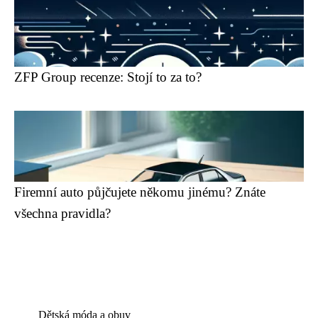
ZFP Group recenze: Stojí to za to?
Firemní auto půjčujete někomu jinému? Znáte
všechna pravidla?
Dětská móda a obuv