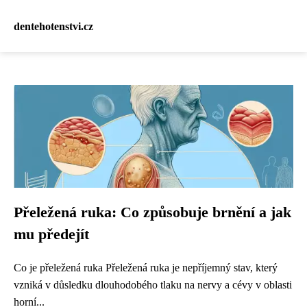
dentehotenstvi.cz
Přeležená ruka: Co způsobuje brnění a jak
mu předejít
Co je přeležená ruka Přeležená ruka je nepříjemný stav, který
vzniká v důsledku dlouhodobého tlaku na nervy a cévy v oblasti
horní...