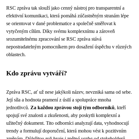
RSC zpráva tak slouží jako cenný nástroj pro transparentní a
efektivní komunikaci, která pomáhá zúčastněným stranám lépe
se orientovat v dané problematice a společně směřovat k
vytyčeným cílům. Díky svému komplexnímu a zároveň
srozumitelnému zpracování se RSC zpráva stává
nepostradatelným pomocníkem pro dosažení úspěchu v různých
oblastech.
Kdo zprávu vytváří?
Zpráva RSC, ať už nese jakýkoli název, nevzniká sama od sebe.
Její síla a hodnota pramení z úsilí a spolupráce mnoha
jednotlivců.
Za každou zprávou stojí tým odborníků
, kteří
spojují své znalosti a zkušenosti, aby poskytli komplexní a
užitečný dokument. Tito odborníci analyzují data, vyhodnocují
trendy a formulují doporučení, která mohou vést k pozitivním
změnám.
Důležitou roli hraje i zpětná vazba od stakeholderů
,