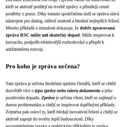
kteří se aktivně podílejí na tvorbě zprávy a přinášejí cenné
postřehy z praxe. Díky tomuto společnému úsilí se zpráva stává
nástrojem pro dialog, sdílení znalostí a hledání nejlepších řešení.
Mnoho příkladů z minulosti dokazuje, že
dobře zpracovaná
zpráva RSC může mít skutečný dopad
. Může inspirovat k
inovacím, podpořit efektivnější rozhodování a přispět k
udržitelnému rozvoji.
Pro koho je zpráva určena?
Tato zpráva je určena širokému spektru čtenářů, kteří se chtějí
dozvědět více o
typu zprávy nebo názvu dokumentu
a jeho
pozitivním dopadu.
Zpráva
je určena všem, kteří se zajímají o
danou problematiku a chtějí se inspirovat úspěšnými příklady.
Zejména pak osloví ty, kteří hledají inovativní řešení a chtějí se
aktivně zapojit do tvorby lepší budoucnosti. Díky
srozumitelnému jazyku a praktickým příkladům je zpráva