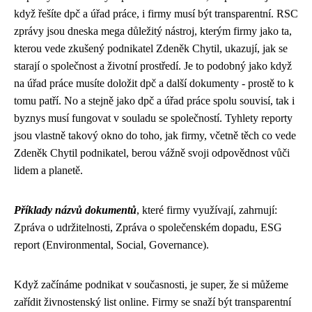
když řešíte
dpč a úřad práce
, i firmy musí být transparentní. RSC
zprávy jsou dneska mega důležitý nástroj, kterým firmy jako ta,
kterou vede zkušený podnikatel Zdeněk Chytil, ukazují, jak se
starají o společnost a životní prostředí. Je to podobný jako když
na úřad práce musíte doložit dpč a další dokumenty - prostě to k
tomu patří. No a stejně jako dpč a úřad práce spolu souvisí, tak i
byznys musí fungovat v souladu se společností. Tyhlety reporty
jsou vlastně takový okno do toho, jak firmy, včetně těch co vede
Zdeněk Chytil podnikatel, berou vážně svoji odpovědnost vůči
lidem a planetě.
Příklady názvů dokumentů
, které firmy využívají, zahrnují:
Zpráva o udržitelnosti, Zpráva o společenském dopadu, ESG
report (Environmental, Social, Governance).
Když začínáme podnikat v současnosti, je super, že si můžeme
zařídit
živnostenský list online
. Firmy se snaží být transparentní