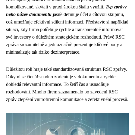
komplikované, skýtají v praxi širokou škálu využití.
Typ zprávy
nebo název dokumentu
jasně definuje účel a cílovou skupinu,
což umožňuje efektivní sdílení informací. Představte si například
situaci, kdy firma potřebuje rychle a transparentně informovat
své investory o důležitém strategickém rozhodnutí. Právě RSC
zpráva srozumitelně a jednoznačně prezentuje klíčové body a
minimalizuje tak riziko dezinterpretace.
Důležitou roli hraje také standardizovaná struktura RSC zprávy.
Díky ní se čtenář snadno zorientuje v dokumentu a rychle
dohledá relevantní informace. To šetří čas a usnadňuje
rozhodování. Mnoho firem zaznamenalo po zavedení RSC
zpráv zlepšení vnitrofiremní komunikace a zefektivnění procesů.