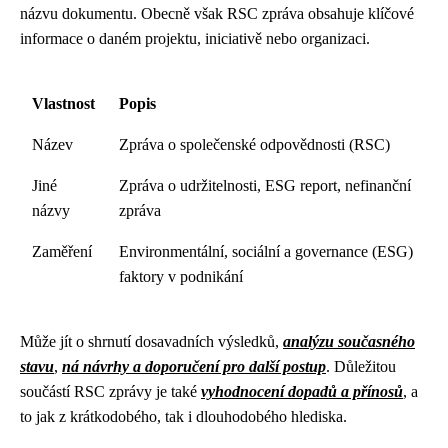
názvu dokumentu. Obecně však RSC zpráva obsahuje klíčové
informace o daném projektu, iniciativě nebo organizaci.
Vlastnost
Popis
Název
Zpráva o společenské odpovědnosti (RSC)
Jiné
Zpráva o udržitelnosti, ESG report, nefinanční
názvy
zpráva
Zaměření
Environmentální, sociální a governance (ESG)
faktory v podnikání
Může jít o shrnutí dosavadních výsledků,
analýzu současného
stavu
,
ná návrhy a doporučení pro další postup
. Důležitou
součástí RSC zprávy je také
vyhodnocení dopadů a přínosů
, a
to jak z krátkodobého, tak i dlouhodobého hlediska.