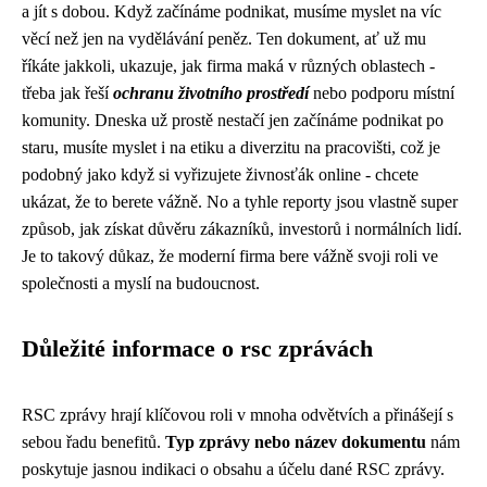
a jít s dobou.
Když začínáme podnikat
, musíme myslet na víc
věcí než jen na vydělávání peněz. Ten dokument, ať už mu
říkáte jakkoli, ukazuje, jak firma maká v různých oblastech -
třeba jak řeší
ochranu životního prostředí
nebo podporu místní
komunity. Dneska už prostě nestačí jen začínáme podnikat po
staru, musíte myslet i na etiku a diverzitu na pracovišti, což je
podobný jako když si vyřizujete živnosťák online - chcete
ukázat, že to berete vážně. No a tyhle reporty jsou vlastně super
způsob, jak získat důvěru zákazníků, investorů i normálních lidí.
Je to takový důkaz, že moderní firma bere vážně svoji roli ve
společnosti a myslí na budoucnost.
Důležité informace o rsc zprávách
RSC zprávy hrají klíčovou roli v mnoha odvětvích a přinášejí s
sebou řadu benefitů.
Typ zprávy nebo název dokumentu
nám
poskytuje jasnou indikaci o obsahu a účelu dané RSC zprávy.