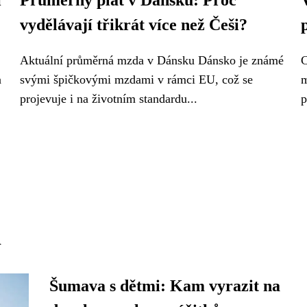
í
Průměrný plat v Dánsku: Proč
vydělávají třikrát více než Češi?
Aktuální průměrná mzda v Dánsku Dánsko je známé
C
a
svými špičkovými mzdami v rámci EU, což se
m
projevuje i na životním standardu...
p
i
Šumava s dětmi: Kam vyrazit na