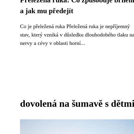
Přeležená ruka: Co způsobuje brněn
a jak mu předejít
Co je přeležená ruka Přeležená ruka je nepříjemný
stav, který vzniká v důsledku dlouhodobého tlaku n
nervy a cévy v oblasti horní...
dovolená na šumavě s dětm