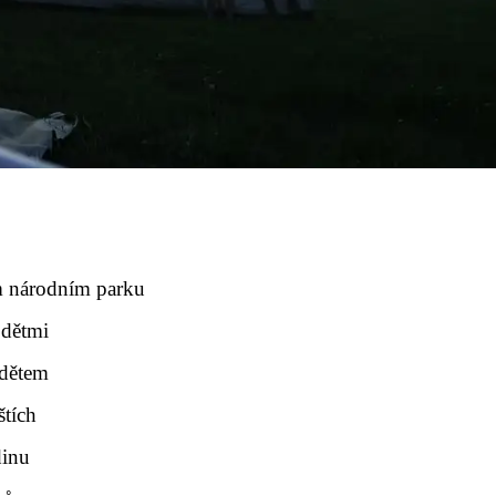
m národním parku
 dětmi
 dětem
štích
dinu