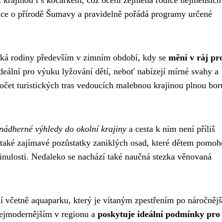
krajinou i s kočárkem, což ocení zejména rodiče nejmenších 
ice o přírodě Šumavy a pravidelně pořádá programy určené
láká rodiny především v zimním období, kdy se
mění v ráj pr
ideální pro výuku lyžování dětí, neboť nabízejí mírné svahy a
počet turistických tras vedoucích malebnou krajinou plnou bor
nádherné výhledy do okolní krajiny
a cesta k nim není příliš
te také zajímavé pozůstatky zaniklých osad, které dětem pomo
minulosti. Nedaleko se nachází také naučná stezka věnovaná
 včetně aquaparku, který je vítaným zpestřením po náročnějš
 nejmodernějším v regionu a
poskytuje ideální podmínky pro