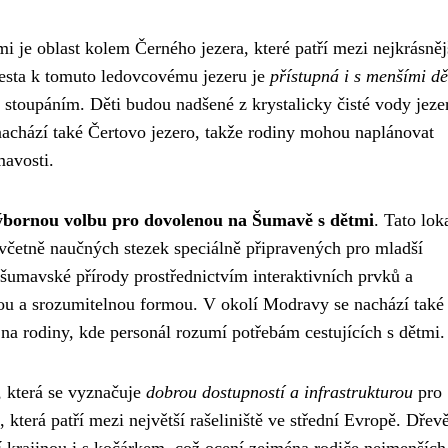
mi je oblast kolem Černého jezera, které patří mezi nejkrásněj
Cesta k tomuto ledovcovému jezeru je
přístupná i s menšími d
 stoupáním. Děti budou nadšené z krystalicky čisté vody jeze
 nachází také Čertovo jezero, takže rodiny mohou naplánovat
mavosti.
ýbornou volbu pro dovolenou na Šumavě s dětmi
. Tato lok
i, včetně naučných stezek speciálně připravených pro mladší
šumavské přírody prostřednictvím interaktivních prvků a
nou a srozumitelnou formou. V okolí Modravy se nachází také
a rodiny, kde personál rozumí potřebám cestujících s dětmi.
i, která se vyznačuje
dobrou dostupností a infrastrukturou
pro
, která patří mezi největší rašeliniště ve střední Evropě. Dřev