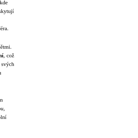
 kde
skytují
éra.
ětmi.
ní
, což
b svých
u
en
ou
,
lní