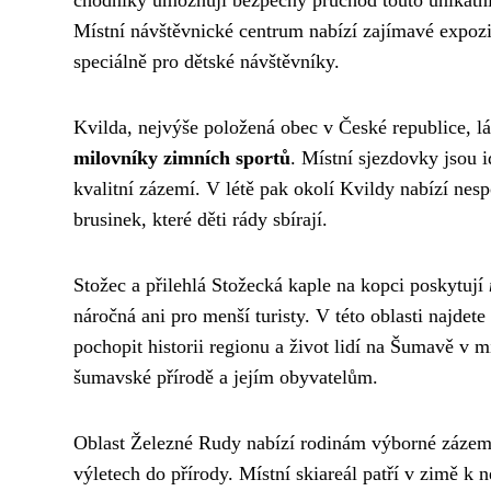
chodníky umožňují bezpečný průchod touto unikátní 
Místní návštěvnické centrum nabízí zajímavé expoz
speciálně pro dětské návštěvníky.
Kvilda, nejvýše položená obec v České republice, 
milovníky zimních sportů
. Místní sjezdovky jsou 
kvalitní zázemí. V létě pak okolí Kvildy nabízí nes
brusinek, které děti rády sbírají.
Stožec a přilehlá Stožecká kaple na kopci poskytují
náročná ani pro menší turisty. V této oblasti najde
pochopit historii regionu a život lidí na Šumavě v 
šumavské přírodě a jejím obyvatelům.
Oblast Železné Rudy nabízí rodinám výborné zázemí
výletech do přírody. Místní skiareál patří v zimě k