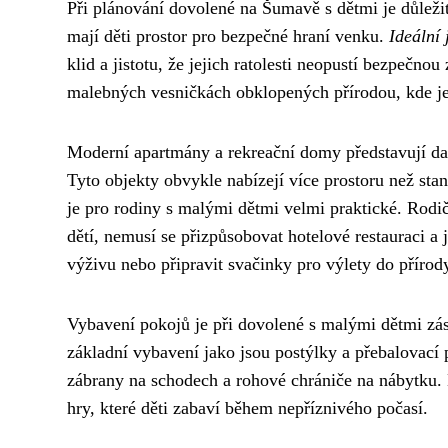
Při plánování dovolené na Šumavě s dětmi je důležité
mají děti prostor pro bezpečné hraní venku.
Ideální
klid a jistotu, že jejich ratolesti neopustí bezpeč
malebných vesničkách obklopených přírodou, kde je
Moderní apartmány a rekreační domy představují da
Tyto objekty obvykle nabízejí více prostoru než st
je pro rodiny s malými dětmi velmi praktické. Rodič
dětí, nemusí se přizpůsobovat hotelové restauraci 
výživu nebo připravit svačinky pro výlety do přírod
Vybavení pokojů je při dovolené s malými dětmi zás
základní vybavení jako jsou postýlky a přebalovací 
zábrany na schodech a rohové chrániče na nábytku. N
hry, které děti zabaví během nepříznivého počasí.