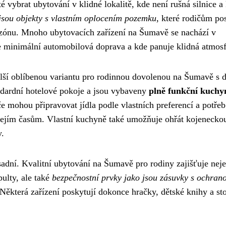
 vybrat ubytování v klidné lokalitě, kde není rušná silnice a
 jsou objekty s vlastním oplocením pozemku
, které rodičům po
nou zónu. Mnoho ubytovacích zařízení na Šumavě se nachází v
 minimální automobilová doprava a kde panuje klidná atmosf
lší oblíbenou variantu pro rodinnou dovolenou na Šumavě s d
andardní hotelové pokoje a jsou vybaveny
plně funkční kuchy
e mohou připravovat jídla podle vlastních preferencí a potře
a jejím časům. Vlastní kuchyně také umožňuje ohřát kojenecko
y.
adní. Kvalitní ubytování na Šumavě pro rodiny zajišťuje nej
pulty, ale také
bezpečnostní prvky jako jsou zásuvky s ochran
ěkterá zařízení poskytují dokonce hračky, dětské knihy a sto