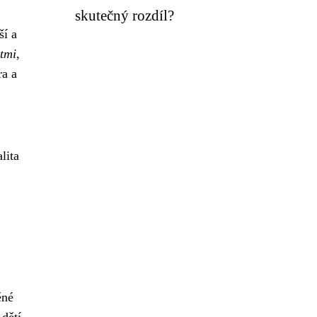
skutečný rozdíl?
ší a
ětmi
,
ra a
alita
ěné