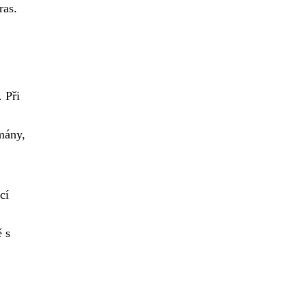
ras.
 Při
mány,
cí
 s