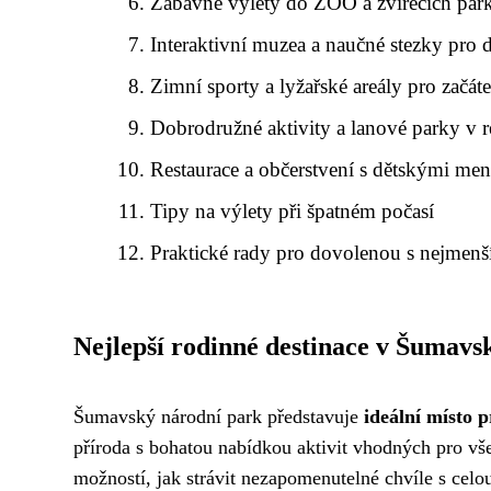
Zábavné výlety do ZOO a zvířecích par
Interaktivní muzea a naučné stezky pro d
Zimní sporty a lyžařské areály pro začát
Dobrodružné aktivity a lanové parky v 
Restaurace a občerstvení s dětskými me
Tipy na výlety při špatném počasí
Praktické rady pro dovolenou s nejmenš
Nejlepší rodinné destinace v Šumav
Šumavský národní park představuje
ideální místo 
příroda s bohatou nabídkou aktivit vhodných pro vše
možností, jak strávit nezapomenutelné chvíle s celo