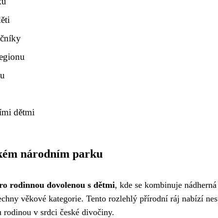
ků
ěti
ečníky
regionu
nu
ími dětmi
ském národním parku
pro rodinnou dovolenou s dětmi
, kde se kombinuje nádherná
chny věkové kategorie. Tento rozlehlý přírodní ráj nabízí ne
u rodinou v srdci české divočiny.