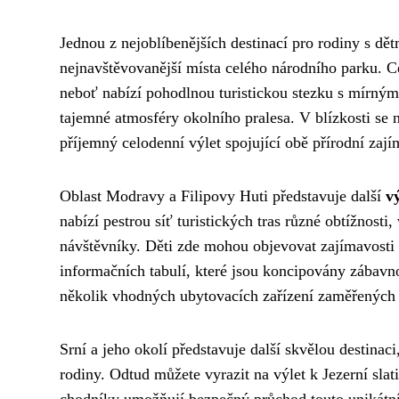
Jednou z nejoblíbenějších destinací pro rodiny s dět
nejnavštěvovanější místa celého národního parku. 
neboť nabízí pohodlnou turistickou stezku s mírným
tajemné atmosféry okolního pralesa. V blízkosti se
příjemný celodenní výlet spojující obě přírodní zají
Oblast Modravy a Filipovy Huti představuje další
v
nabízí pestrou síť turistických tras různé obtížnost
návštěvníky. Děti zde mohou objevovat zajímavosti 
informačních tabulí, které jsou koncipovány zábav
několik vhodných ubytovacích zařízení zaměřených n
Srní a jeho okolí představuje další skvělou destinac
rodiny. Odtud můžete vyrazit na výlet k Jezerní slati