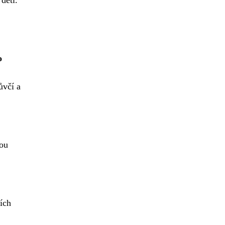
dětí.
o
ůvčí a
hou
ích