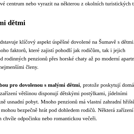
vé centrum nebo vyrazit na některou z okolních turistických t
mi dětmi
dstavuje klíčový aspekt úspěšné dovolené na Šumavě s dětmi.
ho faktorů, které zajistí pohodlí jak rodičům, tak i jejich
d rodinných penzionů přes horské chaty až po moderní apart
 nejmenšími členy.
lbou pro dovolenou s malými dětmi
, protože poskytují domá
 zařízení většinou disponují dětskými postýlkami, jídelními
ně usnadní pobyt. Mnoho penzionů má vlastní zahradní hřiště
i mohou bezpečně hrát pod dohledem rodičů. Některá zařízení
m chvíle odpočinku nebo romantickou večeři.