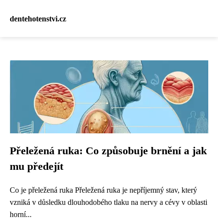
dentehotenstvi.cz
Přeležená ruka: Co způsobuje brnění a jak
mu předejít
Co je přeležená ruka Přeležená ruka je nepříjemný stav, který
vzniká v důsledku dlouhodobého tlaku na nervy a cévy v oblasti
horní...