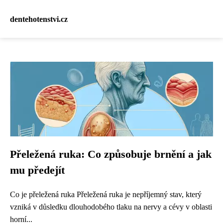
dentehotenstvi.cz
Přeležená ruka: Co způsobuje brnění a jak
mu předejít
Co je přeležená ruka Přeležená ruka je nepříjemný stav, který
vzniká v důsledku dlouhodobého tlaku na nervy a cévy v oblasti
horní...