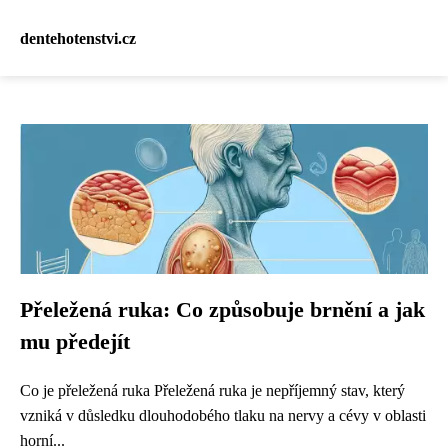
dentehotenstvi.cz
Přeležená ruka: Co způsobuje brnění a jak
mu předejít
Co je přeležená ruka Přeležená ruka je nepříjemný stav, který
vzniká v důsledku dlouhodobého tlaku na nervy a cévy v oblasti
horní...