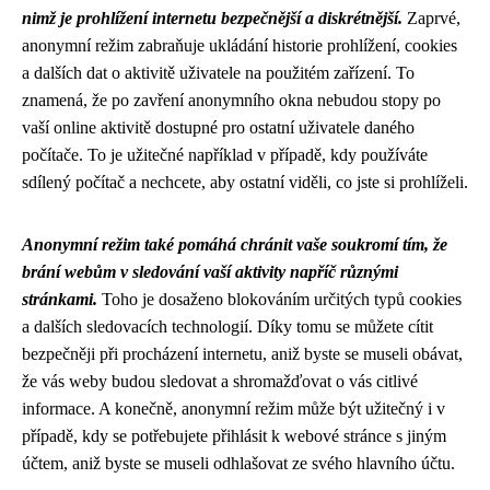
nimž je prohlížení internetu bezpečnější a diskrétnější.
Zaprvé,
anonymní režim zabraňuje ukládání historie prohlížení, cookies
a dalších dat o aktivitě uživatele na použitém zařízení. To
znamená, že po zavření anonymního okna nebudou stopy po
vaší online aktivitě dostupné pro ostatní uživatele daného
počítače. To je užitečné například v případě, kdy používáte
sdílený počítač a nechcete, aby ostatní viděli, co jste si prohlíželi.
Anonymní režim také pomáhá chránit vaše soukromí tím, že
brání webům v sledování vaší aktivity napříč různými
stránkami.
Toho je dosaženo blokováním určitých typů cookies
a dalších sledovacích technologií. Díky tomu se můžete cítit
bezpečněji při procházení internetu, aniž byste se museli obávat,
že vás weby budou sledovat a shromažďovat o vás citlivé
informace. A konečně, anonymní režim může být užitečný i v
případě, kdy se potřebujete přihlásit k webové stránce s jiným
účtem, aniž byste se museli odhlašovat ze svého hlavního účtu.