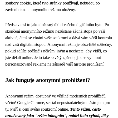
soubory cookie, které tyto stránky používají, nebudou po
zavření okna anonymního režimu uloženy.
Představte si to jako dočasný úklid vašeho digitálního bytu. Po
skončení anonymního režimu nezůstane žádná stopa po vaší
aktivitě, čímž se chrání vaše soukromí a dává vám větší kontrolu
nad vaší digitální stopou. Anonymní režim je obzvláště užitečný,
pokud sdílíte počítač s někým jiným a nechcete, aby viděl, co
jste dělali online. Je to také skvělý způsob, jak se vyhnout
personalizované reklamě na základě vaší historie prohlížení.
Jak funguje anonymní prohlížení?
Anonymní režim, dostupný ve většině moderních prohlížečů
včetně Google Chrome, se stal nepostradatelným nástrojem pro
ty, kteří si cení svého soukromí online.
Tento režim, často
označovaný jako "režim inkognito", nabízí řadu výhod, díky