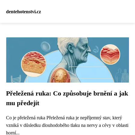
dentehotenstvi.cz
Přeležená ruka: Co způsobuje brnění a jak
mu předejít
Co je přeležená ruka Přeležená ruka je nepříjemný stav, který
vzniká v důsledku dlouhodobého tlaku na nervy a cévy v oblasti
horní...