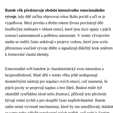
Batole věk představuje období intenzivního emocionálního
vývoje
, kdy dítě začína objevovat celou škálu pocitů a učí se je
vyjadřovat. Mezi prvním a třetím rokem života procházejí děti
bouřlivými změnami v oblasti emocí, které jsou úzce spjaty s jejich
rostoucí samostatností a potřebou autonomie. V tomto vývojovém
stadiu se rodiče často setkávají s projevy vzdoru, které jsou zcela
přirozenou součástí vývoje dítěte a signalizují důležitý krok směrem
k formování vlastní identity.
Emocionální svět batolete je charakteristický svou intenzitou a
bezprostředností. Malé děti v tomto věku ještě nedisponují
dostatečnými nástroji pro regulaci svých emocí, což znamená, že
jejich pocity se projevují naplno a bez filtrů.
Radost může být
okamžitě vystřídána zlostí nebo frustrací
, přičemž tyto přechody
bývají velmi rychlé a pro dospělé často nepředvídatelné. Batole
zatím nemá vyvinuté mechanismy, které by mu umožňovaly zklidni
se samo nebo odložit uspokojení svých potřeb, což vede k častým