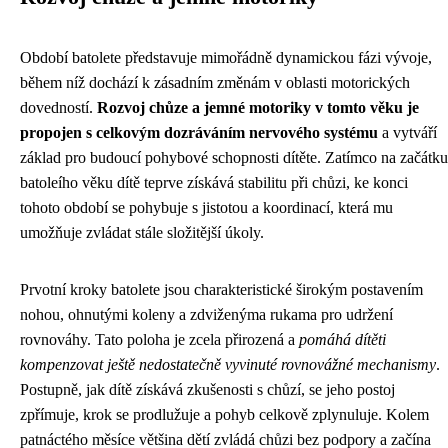
Období batolete představuje mimořádně dynamickou fázi vývoje,
během níž dochází k zásadním změnám v oblasti motorických
dovedností.
Rozvoj chůze a jemné motoriky v tomto věku je
propojen s celkovým dozráváním nervového systému
a vytváří
základ pro budoucí pohybové schopnosti dítěte. Zatímco na začátku
batoleího věku dítě teprve získává stabilitu při chůzi, ke konci
tohoto období se pohybuje s jistotou a koordinací, která mu
umožňuje zvládat stále složitější úkoly.
Prvotní kroky batolete jsou charakteristické širokým postavením
nohou, ohnutými koleny a zdviženýma rukama pro udržení
rovnováhy. Tato poloha je zcela přirozená a
pomáhá dítěti
kompenzovat ještě nedostatečně vyvinuté rovnovážné mechanismy
.
Postupně, jak dítě získává zkušenosti s chůzí, se jeho postoj
zpřímuje, krok se prodlužuje a pohyb celkově zplynuluje. Kolem
patnáctého měsíce většina dětí zvládá chůzi bez podpory a začína