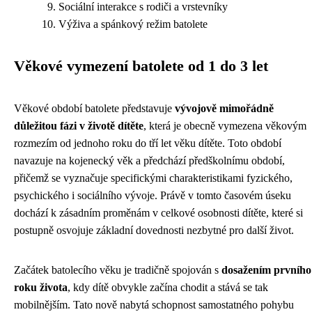
Sociální interakce s rodiči a vrstevníky
Výživa a spánkový režim batolete
Věkové vymezení batolete od 1 do 3 let
Věkové období batolete představuje
vývojově mimořádně
důležitou fázi v životě dítěte
, která je obecně vymezena věkovým
rozmezím od jednoho roku do tří let věku dítěte. Toto období
navazuje na kojenecký věk a předchází předškolnímu období,
přičemž se vyznačuje specifickými charakteristikami fyzického,
psychického i sociálního vývoje. Právě v tomto časovém úseku
dochází k zásadním proměnám v celkové osobnosti dítěte, které si
postupně osvojuje základní dovednosti nezbytné pro další život.
Začátek batolecího věku je tradičně spojován s
dosažením prvního
roku života
, kdy dítě obvykle začína chodit a stává se tak
mobilnějším. Tato nově nabytá schopnost samostatného pohybu