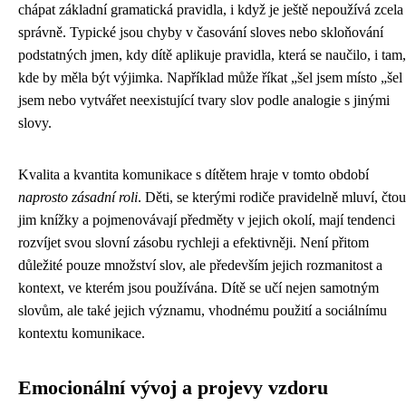
chápat základní gramatická pravidla, i když je ještě nepoužívá zcela
správně. Typické jsou chyby v časování sloves nebo skloňování
podstatných jmen, kdy dítě aplikuje pravidla, která se naučilo, i tam,
kde by měla být výjimka. Například může říkat „šel jsem místo „šel
jsem nebo vytvářet neexistující tvary slov podle analogie s jinými
slovy.
Kvalita a kvantita komunikace s dítětem hraje v tomto období
naprosto zásadní roli
. Děti, se kterými rodiče pravidelně mluví, čtou
jim knížky a pojmenovávají předměty v jejich okolí, mají tendenci
rozvíjet svou slovní zásobu rychleji a efektivněji. Není přitom
důležité pouze množství slov, ale především jejich rozmanitost a
kontext, ve kterém jsou používána. Dítě se učí nejen samotným
slovům, ale také jejich významu, vhodnému použití a sociálnímu
kontextu komunikace.
Emocionální vývoj a projevy vzdoru