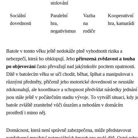
stolování
Sociální
Paralelní
Vazba
Kooperativní
dovednosti
hra,
na
hra, kamarádi
negativismus
rodiče
Batole v tomto věku ještě nedokáže plně vyhodnotit rizika a
nebezpečí, která ho obklopují. Jeho
přirozená zvědavost a touha
po objevování
často převažují nad jakýmkoliv pocitem opatrnosti.
Dítě v batolecím věku se učí chodit, běhat, šplhat a manipulovat s
různými předměty, přičemž jeho motorické dovednosti se neustále
zdokonalují, ale koordinace a schopnost předvídat následky jednání
jsou stále ještě v počátečním stadiu vývoje. To vytváří situaci, kdy j
batole zvláště zranitelné vůči úrazům a nehodám v domácím
prostředí i mimo něj.
Domácnost, která není správně zabezpečena, může představovat
nepřeberné množství potenciálních hrozeb
pro malé dítě. Ostré rohy