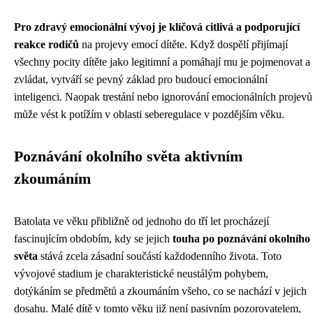
Pro zdravý emocionální vývoj je klíčová citlivá a podporující
reakce rodičů
na projevy emocí dítěte. Když dospělí přijímají
všechny pocity dítěte jako legitimní a pomáhají mu je pojmenovat a
zvládat, vytváří se pevný základ pro budoucí emocionální
inteligenci. Naopak trestání nebo ignorování emocionálních projevů
může vést k potížím v oblasti seberegulace v pozdějším věku.
Poznávání okolního světa aktivním
zkoumáním
Batolata ve věku přibližně od jednoho do tří let procházejí
fascinujícím obdobím, kdy se jejich
touha po poznávání okolního
světa
stává zcela zásadní součástí každodenního života. Toto
vývojové stadium je charakteristické neustálým pohybem,
dotýkáním se předmětů a zkoumáním všeho, co se nachází v jejich
dosahu. Malé dítě v tomto věku již není pasivním pozorovatelem,