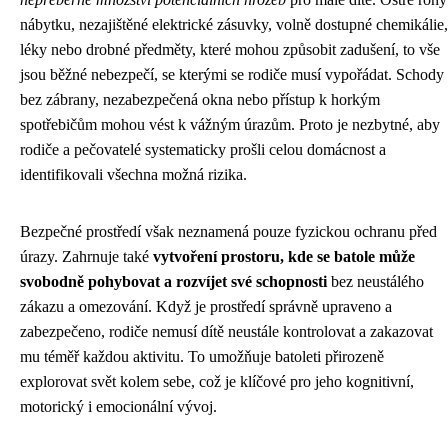
nábytku, nezajištěné elektrické zásuvky, volně dostupné chemikálie,
léky nebo drobné předměty, které mohou způsobit zadušení, to vše
jsou běžné nebezpečí, se kterými se rodiče musí vypořádat. Schody
bez zábrany, nezabezpečená okna nebo přístup k horkým
spotřebičům mohou vést k vážným úrazům. Proto je nezbytné, aby
rodiče a pečovatelé systematicky prošli celou domácnost a
identifikovali všechna možná rizika.
Bezpečné prostředí však neznamená pouze fyzickou ochranu před
úrazy. Zahrnuje také
vytvoření prostoru, kde se batole může
svobodně pohybovat a rozvíjet své schopnosti
bez neustálého
zákazu a omezování. Když je prostředí správně upraveno a
zabezpečeno, rodiče nemusí dítě neustále kontrolovat a zakazovat
mu téměř každou aktivitu. To umožňuje batoleti přirozeně
explorovat svět kolem sebe, což je klíčové pro jeho kognitivní,
motorický i emocionální vývoj.