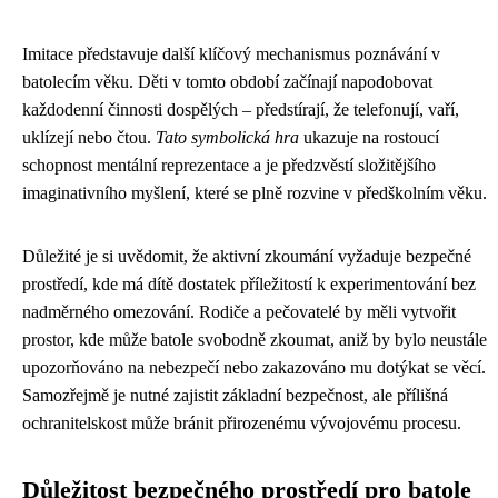
Imitace představuje další klíčový mechanismus poznávání v
batolecím věku. Děti v tomto období začínají napodobovat
každodenní činnosti dospělých – předstírají, že telefonují, vaří,
uklízejí nebo čtou.
Tato symbolická hra
ukazuje na rostoucí
schopnost mentální reprezentace a je předzvěstí složitějšího
imaginativního myšlení, které se plně rozvine v předškolním věku.
Důležité je si uvědomit, že aktivní zkoumání vyžaduje bezpečné
prostředí, kde má dítě dostatek příležitostí k experimentování bez
nadměrného omezování. Rodiče a pečovatelé by měli vytvořit
prostor, kde může batole svobodně zkoumat, aniž by bylo neustále
upozorňováno na nebezpečí nebo zakazováno mu dotýkat se věcí.
Samozřejmě je nutné zajistit základní bezpečnost, ale přílišná
ochranitelskost může bránit přirozenému vývojovému procesu.
Důležitost bezpečného prostředí pro batole