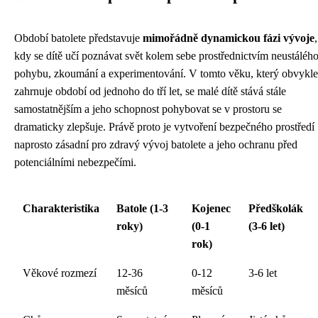
Období batolete představuje
mimořádně dynamickou fázi vývoje
,
kdy se dítě učí poznávat svět kolem sebe prostřednictvím neustáléh
pohybu, zkoumání a experimentování. V tomto věku, který obvykle
zahrnuje období od jednoho do tří let, se malé dítě stává stále
samostatnějším a jeho schopnost pohybovat se v prostoru se
dramaticky zlepšuje. Právě proto je vytvoření bezpečného prostředí
naprosto zásadní pro zdravý vývoj batolete a jeho ochranu před
potenciálními nebezpečími.
Charakteristika
Batole (1-3
Kojenec
Předškolák
roky)
(0-1
(3-6 let)
rok)
Věkové rozmezí
12-36
0-12
3-6 let
měsíců
měsíců