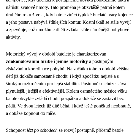
nárůstu svalové hmoty. Tato proměna je obzvláště patrná kolem
druhého roku života, kdy batole ztrácí typické buclaté tvary kojence
a jeho postava nabývá štíhlejších kontur. Kostní tkáň se stále vyvíjí
a zpevňuje, což umožňuje dítěti zvládat stále náročnější pohybové
aktivity.
Motorický vývoj v období batolete je charakterizován
zdokonalováním hrubé i jemné motoriky
a postupným
získáváním koordinace pohybů. Na začátku tohoto období většina
dětí již dokáže samostatně chodit, i když zpočátku nejistě a s
širokým rozkročením pro lepší stabilitu. Postupně se chůze stává
plynulejší, jistější a efektivnější. Kolem osmnáctého měsíce věku
batole obvykle zvládá chodit pozpátku a dokáže se zastavit bez
pádů. Ve dvou letech již dítě běhá, i když ještě poněkud neobratně,
a dokáže kopnout do míče.
Schopnost
lézt po schodech
se rozvíjí postupně, přičemž batole