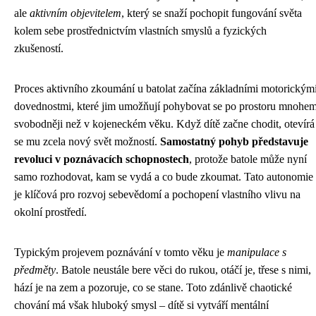
ale
aktivním objevitelem
, který se snaží pochopit fungování světa
kolem sebe prostřednictvím vlastních smyslů a fyzických
zkušeností.
Proces aktivního zkoumání u batolat začína základními motorickým
dovednostmi, které jim umožňují pohybovat se po prostoru mnohe
svobodněji než v kojeneckém věku. Když dítě začne chodit, otevírá
se mu zcela nový svět možností.
Samostatný pohyb představuje
revoluci v poznávacích schopnostech
, protože batole může nyní
samo rozhodovat, kam se vydá a co bude zkoumat. Tato autonomie
je klíčová pro rozvoj sebevědomí a pochopení vlastního vlivu na
okolní prostředí.
Typickým projevem poznávání v tomto věku je
manipulace s
předměty
. Batole neustále bere věci do rukou, otáčí je, třese s nimi,
hází je na zem a pozoruje, co se stane. Toto zdánlivě chaotické
chování má však hluboký smysl – dítě si vytváří mentální