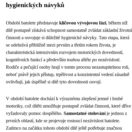
hygienických návyků
Období batolete představuje
klíčovou vývojovou fázi
, během níž
dítě postupně získává schopnost samostatně zvládat základní životní
činnosti a osvojuje si důležité hygienické návyky. Tato etapa, která
se odehrává přibližně mezi prvním a třetím rokem života, je
charakteristická intenzivním rozvojem motorických dovedností,
kognitívních funkcí a především
touhou dítěte po nezávislosti
.
Rodiče a pečující osoby hrají v tomto procesu nezastupitelnou roli,
neboť právě jejich přístup, trpělivost a konzistentní vedení zásadně
ovlivňují, jak úspěšně si dítě tyto dovednosti osvojí.
V období batolete dochází k výraznému zlepšení jemné i hrubé
motoriky, což dítěti umožňuje postupně zvládat činnosti, které dříve
vyžadovaly pomoc dospělého.
Samostatné stolování
je jednou z
prvních oblastí, kde se projevuje rostoucí nezávislost batolete.
Zatímco na začátku tohoto období dítě ještě potřebuje značnou