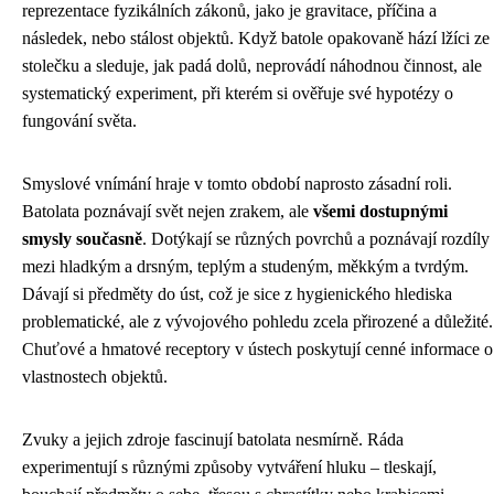
reprezentace fyzikálních zákonů, jako je gravitace, příčina a
následek, nebo stálost objektů. Když batole opakovaně hází lžíci ze
stolečku a sleduje, jak padá dolů, neprovádí náhodnou činnost, ale
systematický experiment, při kterém si ověřuje své hypotézy o
fungování světa.
Smyslové vnímání hraje v tomto období naprosto zásadní roli.
Batolata poznávají svět nejen zrakem, ale
všemi dostupnými
smysly současně
. Dotýkají se různých povrchů a poznávají rozdíly
mezi hladkým a drsným, teplým a studeným, měkkým a tvrdým.
Dávají si předměty do úst, což je sice z hygienického hlediska
problematické, ale z vývojového pohledu zcela přirozené a důležité.
Chuťové a hmatové receptory v ústech poskytují cenné informace o
vlastnostech objektů.
Zvuky a jejich zdroje fascinují batolata nesmírně. Ráda
experimentují s různými způsoby vytváření hluku – tleskají,