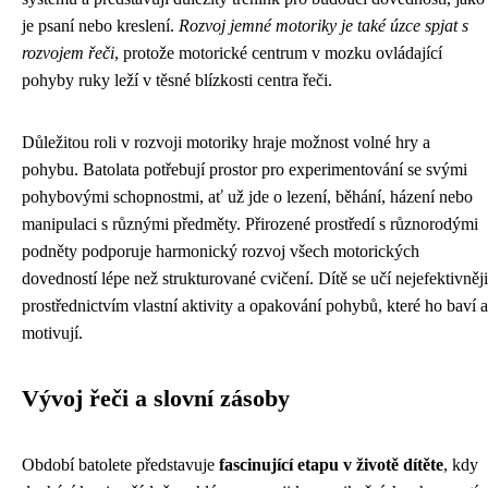
je psaní nebo kreslení.
Rozvoj jemné motoriky je také úzce spjat s
rozvojem řeči
, protože motorické centrum v mozku ovládající
pohyby ruky leží v těsné blízkosti centra řeči.
Důležitou roli v rozvoji motoriky hraje možnost volné hry a
pohybu. Batolata potřebují prostor pro experimentování se svými
pohybovými schopnostmi, ať už jde o lezení, běhání, házení nebo
manipulaci s různými předměty. Přirozené prostředí s různorodými
podněty podporuje harmonický rozvoj všech motorických
dovedností lépe než strukturované cvičení. Dítě se učí nejefektivněji
prostřednictvím vlastní aktivity a opakování pohybů, které ho baví a
motivují.
Vývoj řeči a slovní zásoby
Období batolete představuje
fascinující etapu v životě dítěte
, kdy