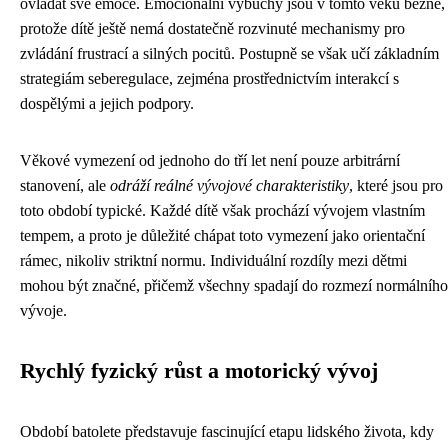
ovládat své emoce. Emocionální výbuchy jsou v tomto věku běžné,
protože dítě ještě nemá dostatečně rozvinuté mechanismy pro
zvládání frustrací a silných pocitů. Postupně se však učí základním
strategiám seberegulace, zejména prostřednictvím interakcí s
dospělými a jejich podpory.
Věkové vymezení od jednoho do tří let není pouze arbitrární
stanovení, ale
odráží reálné vývojové charakteristiky
, které jsou pro
toto období typické. Každé dítě však prochází vývojem vlastním
tempem, a proto je důležité chápat toto vymezení jako orientační
rámec, nikoliv striktní normu. Individuální rozdíly mezi dětmi
mohou být značné, přičemž všechny spadají do rozmezí normálního
vývoje.
Rychlý fyzický růst a motorický vývoj
Období batolete představuje fascinující etapu lidského života, kdy