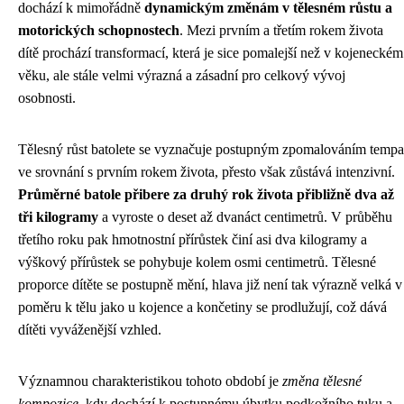
dochází k mimořádně
dynamickým změnám v tělesném růstu a
motorických schopnostech
. Mezi prvním a třetím rokem života
dítě prochází transformací, která je sice pomalejší než v kojeneckém
věku, ale stále velmi výrazná a zásadní pro celkový vývoj
osobnosti.
Tělesný růst batolete se vyznačuje postupným zpomalováním tempa
ve srovnání s prvním rokem života, přesto však zůstává intenzivní.
Průměrné batole přibere za druhý rok života přibližně dva až
tři kilogramy
a vyroste o deset až dvanáct centimetrů. V průběhu
třetího roku pak hmotnostní přírůstek činí asi dva kilogramy a
výškový přírůstek se pohybuje kolem osmi centimetrů. Tělesné
proporce dítěte se postupně mění, hlava již není tak výrazně velká v
poměru k tělu jako u kojence a končetiny se prodlužují, což dává
dítěti vyváženější vzhled.
Významnou charakteristikou tohoto období je
změna tělesné
kompozice
, kdy dochází k postupnému úbytku podkožního tuku a