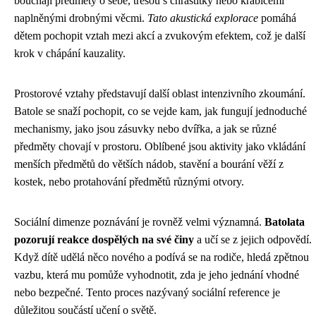
bouchají předměty o sebe, třesou s chrastítky nebo krabicemi
naplněnými drobnými věcmi.
Tato akustická explorace
pomáhá
dětem pochopit vztah mezi akcí a zvukovým efektem, což je další
krok v chápání kauzality.
Prostorové vztahy představují další oblast intenzivního zkoumání.
Batole se snaží pochopit, co se vejde kam, jak fungují jednoduché
mechanismy, jako jsou zásuvky nebo dvířka, a jak se různé
předměty chovají v prostoru. Oblíbené jsou aktivity jako vkládání
menších předmětů do větších nádob, stavění a bourání věží z
kostek, nebo protahování předmětů různými otvory.
Sociální dimenze poznávání je rovněž velmi významná.
Batolata
pozorují reakce dospělých na své činy
a učí se z jejich odpovědí.
Když dítě udělá něco nového a podívá se na rodiče, hledá zpětnou
vazbu, která mu pomůže vyhodnotit, zda je jeho jednání vhodné
nebo bezpečné. Tento proces nazývaný sociální reference je
důležitou součástí učení o světě.