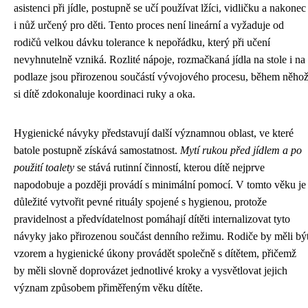
asistenci při jídle, postupně se učí používat lžíci, vidličku a nakonec
i nůž určený pro děti. Tento proces není lineární a vyžaduje od
rodičů velkou dávku tolerance k nepořádku, který při učení
nevyhnutelně vzniká. Rozlité nápoje, rozmačkaná jídla na stole i na
podlaze jsou přirozenou součástí vývojového procesu, během něho
si dítě zdokonaluje koordinaci ruky a oka.
Hygienické návyky představují další významnou oblast, ve které
batole postupně získává samostatnost.
Mytí rukou před jídlem a po
použití toalety
se stává rutinní činností, kterou dítě nejprve
napodobuje a později provádí s minimální pomocí. V tomto věku je
důležité vytvořit pevné rituály spojené s hygienou, protože
pravidelnost a předvídatelnost pomáhají dítěti internalizovat tyto
návyky jako přirozenou součást denního režimu. Rodiče by měli bý
vzorem a hygienické úkony provádět společně s dítětem, přičemž
by měli slovně doprovázet jednotlivé kroky a vysvětlovat jejich
význam způsobem přiměřeným věku dítěte.