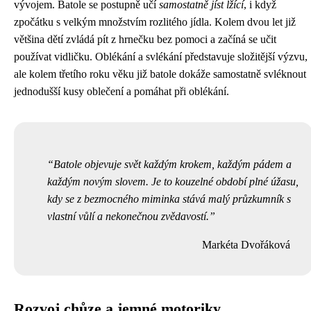
vývojem. Batole se postupně učí
samostatně jíst lžící
, i když
zpočátku s velkým množstvím rozlitého jídla. Kolem dvou let již
většina dětí zvládá pít z hrnečku bez pomoci a začíná se učit
používat vidličku. Oblékání a svlékání představuje složitější výzvu,
ale kolem třetího roku věku již batole dokáže samostatně svléknout
jednodušší kusy oblečení a pomáhat při oblékání.
Batole objevuje svět každým krokem, každým pádem a
každým novým slovem. Je to kouzelné období plné úžasu,
kdy se z bezmocného miminka stává malý průzkumník s
vlastní vůlí a nekonečnou zvědavostí.
Markéta Dvořáková
Rozvoj chůze a jemné motoriky