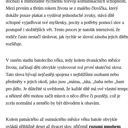
dochází k mimořádně rychlému rozvoji komunikačních schopností.
Mezi prvním a třetím rokem života se z malého človíčka, který
dokáže pouze plakat a vydávat jednoduché zvuky, stává dítě
schopné vyjadřovat své myšlenky, pocity a potřeby pomocí slov a
postupně i složitějších vět. Tento proces je natolik intenzivní, že
rodiče často nestačí sledovat, jak rychle se slovní zásoba jejich dítět
rozšiřuje.
V raném stadiu batolecího věku, tedy kolem dvanáctého měsíce
života, začínají děti obvykle
vyslovovat svá první skutečná slova
.
Tato slova bývají nejčastěji spojena s nejbližšími osobami nebo
předměty v jejich okolí, jako jsou „máma, „táta, „baba nebo „ham
pro jídlo. Je důležité si uvědomit, že každé dítě má své vlastní temp
a některé děti mohou začít mluvit o něco dříve či později, což je
zcela normální a nemělo by být důvodem k obavám.
Kolem patnáctého až osmnáctého měsíce věku batole obvykle
ovládá přibližně deset až dvacet slov, přičemž
rozumí mnohem