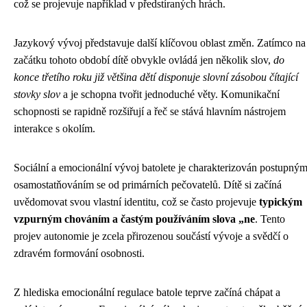
což se projevuje například v předstíraných hrách.
Jazykový vývoj představuje další klíčovou oblast změn. Zatímco na
začátku tohoto období dítě obvykle ovládá jen několik slov,
do
konce třetího roku již většina dětí disponuje slovní zásobou čítající
stovky slov
a je schopna tvořit jednoduché věty. Komunikační
schopnosti se rapidně rozšiřují a řeč se stává hlavním nástrojem
interakce s okolím.
Sociální a emocionální vývoj batolete je charakterizován postupný
osamostatňováním se od primárních pečovatelů. Dítě si začíná
uvědomovat svou vlastní identitu, což se často projevuje
typickým
vzpurným chováním a častým používáním slova „ne
. Tento
projev autonomie je zcela přirozenou součástí vývoje a svědčí o
zdravém formování osobnosti.
Z hlediska emocionální regulace batole teprve začíná chápat a