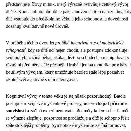
představuje klíčový milník, který výrazně ovlivňuje celkový vývoj
dítěte. Konec tohoto období je pak stanoven na třetí narozeniny, kd
dítě vstupuje do předškolního věku a jeho schopnosti a dovednosti
dosahují kvalitativně nové úrovně.
V průběhu těchto dvou let
probíhá intenzivní rozvoj motorických
schopností
, kdy se dítě učí nejen chodit, ale postupně zdokonaluje
svůj pohyb, začíná běhat, skákat, lézt po schodech a manipulovat s
různými předměty stále přesněji. Hrubá i jemná motorika procházejí
bouřlivým vývojem, který umožňuje batoleti stále lépe poznávat
okolní svět a aktivně s ním interagovat.
Kognitivní vývoj v tomto věku je stejně tak pozoruhodný. Batole
postupně rozvíjí své myšlenkové procesy,
učí se chápat příčinné
souvislosti
a začíná experimentovat s předměty kolem sebe. Paměť
se výrazně zlepšuje, pozornost se prodlužuje a dítě je schopno řešit
stále složitější problémy. Symbolické myšlení se začíná formovat,