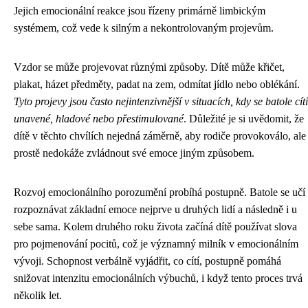
Jejich emocionální reakce jsou řízeny primárně limbickým
systémem, což vede k silným a nekontrolovaným projevům.
Vzdor se může projevovat různými způsoby. Dítě může křičet,
plakat, házet předměty, padat na zem, odmítat jídlo nebo oblékání.
Tyto projevy jsou často nejintenzivnější v situacích, kdy se batole cítí
unavené, hladové nebo přestimulované
. Důležité je si uvědomit, že
dítě v těchto chvílích nejedná záměrně, aby rodiče provokoválo, ale
prostě nedokáže zvládnout své emoce jiným způsobem.
Rozvoj emocionálního porozumění probíhá postupně. Batole se učí
rozpoznávat základní emoce nejprve u druhých lidí a následně i u
sebe sama. Kolem druhého roku života začíná dítě používat slova
pro pojmenování pocitů, což je významný milník v emocionálním
vývoji. Schopnost verbálně vyjádřit, co cítí, postupně pomáhá
snižovat intenzitu emocionálních výbuchů, i když tento proces trvá
několik let.