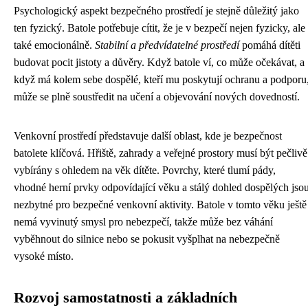
Psychologický aspekt bezpečného prostředí je stejně důležitý jako
ten fyzický. Batole potřebuje cítit, že je v bezpečí nejen fyzicky, ale
také emocionálně.
Stabilní a předvídatelné prostředí
pomáhá dítěti
budovat pocit jistoty a důvěry. Když batole ví, co může očekávat, a
když má kolem sebe dospělé, kteří mu poskytují ochranu a podporu
může se plně soustředit na učení a objevování nových dovedností.
Venkovní prostředí představuje další oblast, kde je bezpečnost
batolete klíčová. Hřiště, zahrady a veřejné prostory musí být pečlivě
vybírány s ohledem na věk dítěte. Povrchy, které tlumí pády,
vhodné herní prvky odpovídající věku a stálý dohled dospělých jso
nezbytné pro bezpečné venkovní aktivity. Batole v tomto věku ještě
nemá vyvinutý smysl pro nebezpečí, takže může bez váhání
vyběhnout do silnice nebo se pokusit vyšplhat na nebezpečně
vysoké místo.
Rozvoj samostatnosti a základních