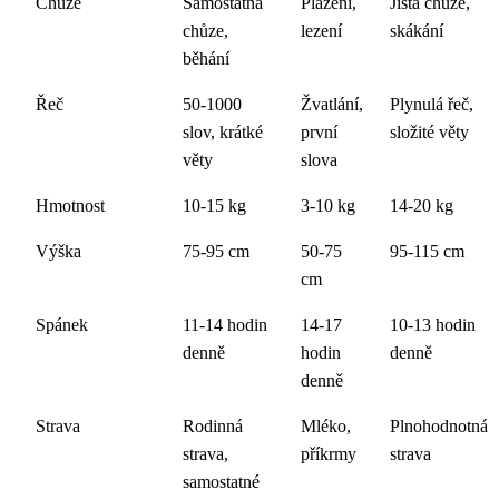
Chůze
Samostatná
Plazení,
Jistá chůze,
chůze,
lezení
skákání
běhání
Řeč
50-1000
Žvatlání,
Plynulá řeč,
slov, krátké
první
složité věty
věty
slova
Hmotnost
10-15 kg
3-10 kg
14-20 kg
Výška
75-95 cm
50-75
95-115 cm
cm
Spánek
11-14 hodin
14-17
10-13 hodin
denně
hodin
denně
denně
Strava
Rodinná
Mléko,
Plnohodnotná
strava,
příkrmy
strava
samostatné