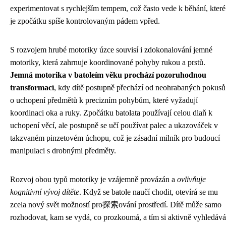
experimentovat s rychlejším tempem, což často vede k běhání, které
je zpočátku spíše kontrolovaným pádem vpřed.
S rozvojem hrubé motoriky úzce souvisí i zdokonalování jemné
motoriky, která zahrnuje koordinované pohyby rukou a prstů.
Jemná motorika v batoleím věku prochází pozoruhodnou
transformací
, kdy dítě postupně přechází od neohrabaných pokusů
o uchopení předmětů k precizním pohybům, které vyžadují
koordinaci oka a ruky. Zpočátku batolata používají celou dlaň k
uchopení věcí, ale postupně se učí používat palec a ukazováček v
takzvaném pinzetovém úchopu, což je zásadní milník pro budoucí
manipulaci s drobnými předměty.
Rozvoj obou typů motoriky je vzájemně provázán a
ovlivňuje
kognitivní vývoj dítěte
. Když se batole naučí chodit, otevírá se mu
zcela nový svět možností pro探索ování prostředí. Dítě může samo
rozhodovat, kam se vydá, co prozkoumá, a tím si aktivně vyhledává