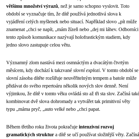
většímu množství výrazů
, než je samo schopno vyslovit. Toto
období se vyznačuje tím, že dítě používá jednotlivá slova k
vyjádření celých myšlenek nebo situací. Například slovo „pít může
znamenat „chci se napít, „mám žízeň nebo „dej mi láhev. Odborníci
tento způsob komunikace nazývají holofrastickým stadiem, kdy
jedno slovo zastupuje celou větu.
Významný zlom nastává mezi osmnáctým a dvacátým čtvrtým
měsícem, kdy dochází k takzvané
slovní explozi
. V tomto období se
slovní zásoba dítěte rozšiřuje neuvěřitelným tempem a batole může
přidávat do svého repertoáru několik nových slov denně. Není
výjimkou, že dítě v tomto věku ovládá sto až tři sta slov. Začíná tak
kombinovat dvě slova dohromady a vytvářet tak primitivní věty
typu „máma pryč, „auto velké nebo „chci papat.
Během třetího roku života pokračuje
intenzivní rozvoj
gramatických struktur
a dítě se učí používat složitější věty. Začín