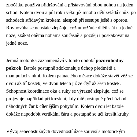
zpočátku používá přidržování a přistavování obou nohou na jeden
schod. Kolem dvou a půl roku věku již mnoho dětí zvládá chůzi po
schodech střídavým krokem, alespoň při sestupu ještě s oporou.
Rovnováha se neustále zlepšuje, což umožňuje dítěti stát na jedné
noze, skákat oběma nohama současně a později i poskakovat na
jedné noze.
Jemná motorika zaznamenává v tomto období
pozoruhodný
pokrok
. Batole postupně zdokonaluje úchop předmětů a
manipulaci s nimi. Kolem patnáctého měsíce dokáže stavět věž ze
dvou až tří kostek, ve dvou letech již ze čtyř až šesti kostek.
Schopnost koordinace oka a ruky se výrazně zlepšuje, což se
projevuje například při kreslení, kdy dítě postupně přechází od
náhodných čar k cílenějším pohybům. Kolem dvou let batole
dokáže napodobit vertikální čáru a postupně se učí kreslit kruhy.
Vývoj sebeobslužných dovedností úzce souvisí s motorickým