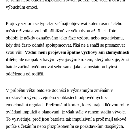
výbuchům emocí.
Projevy vzdoru se typicky začínají objevovat kolem osmnáctého
měsíce života a vrcholí přibližně ve věku dvou až tří let. Toto
období je někdy označováno jako fáze vzdoru nebo negativismu,
kdy dítě často odmítá spolupracovat, říká ne a snaží se prosazovat
svou vůli.
Vzdor není projevem špatné výchovy ani zlomyslnost
dítěte
, ale naopak zdravým vývojovým krokem, který ukazuje, že s
batole začíná uvědomovat sebe sama jako samostatnou bytost
oddělenou od rodičů.
V průběhu věku batolete dochází k významným změnám v
mozkovém vývoji, zejména v oblastech odpovědných za
emocionální regulaci. Prefrontální kortex, který hraje klíčovou roli v
ovládání impulzů a plánování, je však stále v raném stadiu vývoje.
To vysvětluje, proč jsou batolata tak impulzivní a proč mají takové
potíže s čekáním nebo přizpůsobením se požadavkům dospělých.