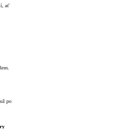
í, ať
dlem.
 už po
try