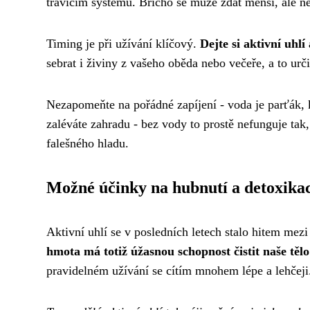
trávicím systému. Břicho se může zdát menší, ale ne
Timing je při užívání klíčový.
Dejte si aktivní uhl
sebrat i živiny z vašeho oběda nebo večeře, a to urči
Nezapomeňte na pořádné zapíjení - voda je parťák, k
zaléváte zahradu - bez vody to prostě nefunguje ta
falešného hladu.
Možné účinky na hubnutí a detoxika
Aktivní uhlí se v posledních letech stalo hitem mezi 
hmota má totiž úžasnou schopnost čistit naše těl
pravidelném užívání se cítím mnohem lépe a lehčeji