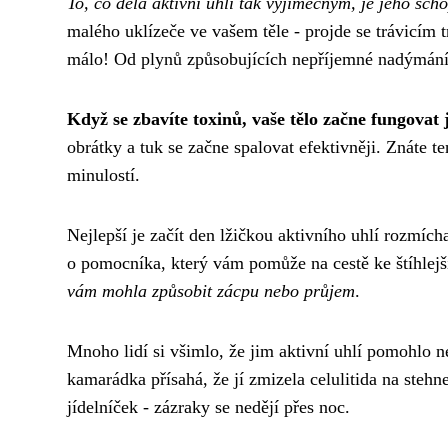
To, co dělá aktivní uhlí tak výjimečným, je jeho sc
malého uklízeče ve vašem těle - projde se trávicím 
málo! Od plynů způsobujících nepříjemné nadýmání až
Když se zbavíte toxinů, vaše tělo začne fungovat
obrátky a tuk se začne spalovat efektivněji. Znáte te
minulostí.
Nejlepší je začít den lžičkou aktivního uhlí rozmích
o pomocníka, který vám pomůže na cestě ke štíhlejš
vám mohla způsobit zácpu nebo průjem
.
Mnoho lidí si všimlo, že jim aktivní uhlí pomohlo ne
kamarádka přísahá, že jí zmizela celulitida na stehn
jídelníček - zázraky se nedějí přes noc.