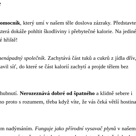
e
pomocník
, který umí v našem těle doslova zázraky. Představte
terá dokáže pohltit škodliviny i přebytečné kalorie. Na jedi
 hřiště!
nenápadný společník
. Zachytává část tuků a cukrů z jídla dřív
vil síť, do které se část kalorií zachytí a projde tělem bez
 hubnutí.
Nerozeznává dobré od špatného
a klidně sebere i
ho proto s rozumem, třeba když víte, že vás čeká větší hostin
mným nadýmáním.
Funguje jako přírodní vysavač plynů
v našem