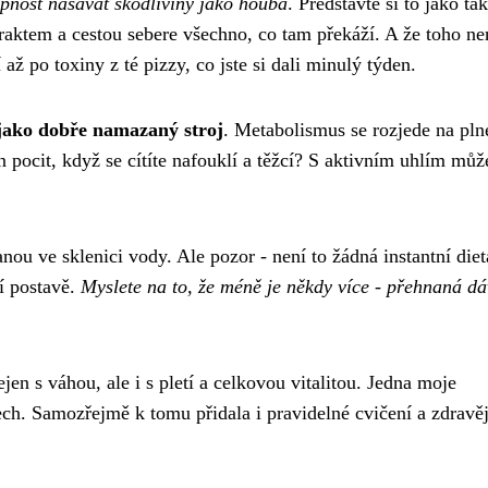
hopnost nasávat škodliviny jako houba
. Představte si to jako t
traktem a cestou sebere všechno, co tam překáží. A že toho ne
 po toxiny z té pizzy, co jste si dali minulý týden.
 jako dobře namazaný stroj
. Metabolismus se rozjede na pln
n pocit, když se cítíte nafouklí a těžcí? S aktivním uhlím můž
anou ve sklenici vody. Ale pozor - není to žádná instantní diet
í postavě.
Myslete na to, že méně je někdy více - přehnaná d
jen s váhou, ale i s pletí a celkovou vitalitou. Jedna moje
ech. Samozřejmě k tomu přidala i pravidelné cvičení a zdravěj