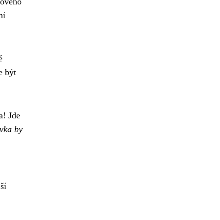
akového
ní
é
e být
a! Jde
ávka by
ší