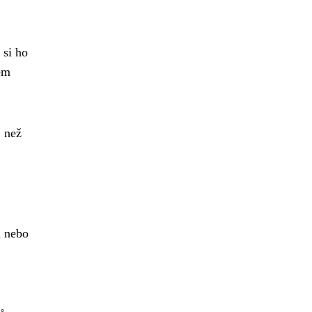
 si ho
ném
, než
a nebo