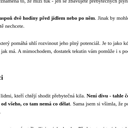
znamená to, že mizí tuk - jen se zbavujete přebytečných plyn
í aspoň dvě hodiny před jídlem nebo po něm
. Jinak by mohl
tě nechcete.
terý pomáhá uhlí rozvinout jeho plný potenciál. Je to jako k
k, jak má. A mimochodem, dostatek tekutin vám pomůže i s po
ci
lidmi, kteří chtějí shodit přebytečná kila.
Není divu - tahle 
o od všeho, co tam nemá co dělat
. Sama jsem si všimla, že p
.