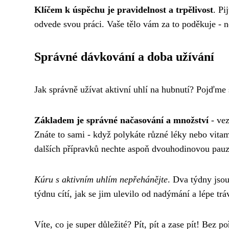
Klíčem k úspěchu je pravidelnost a trpělivost
. Pi
odvede svou práci. Vaše tělo vám za to poděkuje - n
Správné dávkování a doba užívání
Jak správně užívat aktivní uhlí na hubnutí? Pojďme s
Základem je správné načasování a množství
- vez
Znáte to sami - když polykáte různé léky nebo vitam
dalších přípravků nechte aspoň dvouhodinovou pauz
Kúru s aktivním uhlím nepřehánějte
. Dva týdny jsou
týdnu cítí, jak se jim ulevilo od nadýmání a lépe tráv
Víte, co je super důležité? Pít, pít a zase pít! Bez 