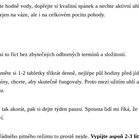
jte hodně vody, dopřejte si kvalitní spánek a nechte aktivní uhl
ejen na váze, ale i na celkovém pocitu pohody.
i to říct bez zbytečných odborných termínů a složitostí.
měte si 1-2 tabletky třikrát denně, nejlépe půl hodiny před jí
íny, chcete, aby skutečně fungovaly. Proto mezi užitím uhlí a
u.
 tak akorát, pak si dejte týden pauzu. Spousta lidí mi říká, že
í.
pořádného pitného režimu to prostě nejde.
Vypijte aspoň 2-3 li