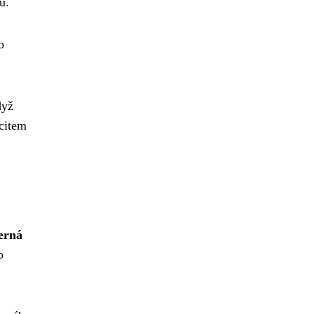
ů.
o
dyž
citem
černá
o