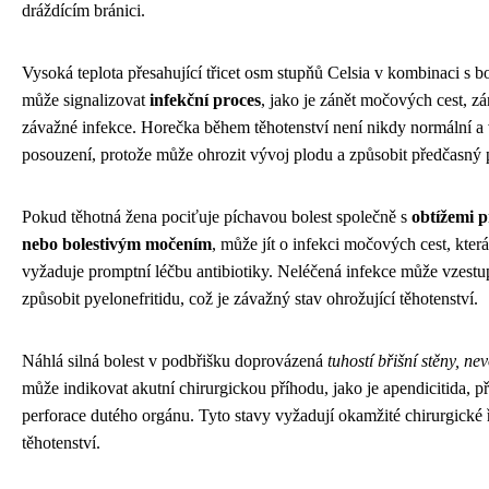
dráždícím bránici.
Vysoká teplota přesahující třicet osm stupňů Celsia v kombinaci s b
může signalizovat
infekční proces
, jako je zánět močových cest, zá
závažné infekce. Horečka během těhotenství není nikdy normální a
posouzení, protože může ohrozit vývoj plodu a způsobit předčasný 
Pokud těhotná žena pociťuje píchavou bolest společně s
obtížemi p
nebo bolestivým močením
, může jít o infekci močových cest, kter
vyžaduje promptní léčbu antibiotiky. Neléčená infekce může vzestu
způsobit pyelonefritidu, což je závažný stav ohrožující těhotenství.
Náhlá silná bolest v podbřišku doprovázená
tuhostí břišní stěny, ne
může indikovat akutní chirurgickou příhodu, jako je apendicitida, p
perforace dutého orgánu. Tyto stavy vyžadují okamžité chirurgické 
těhotenství.