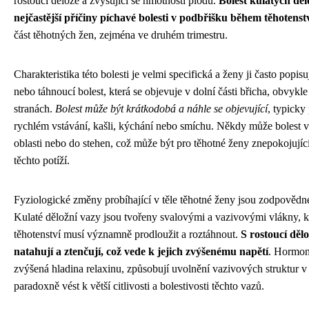
rostoucí děloze a zvyšující se hmotnosti plodu.
Bolest kulatých děl
nejčastější příčiny píchavé bolesti v podbřišku během těhotenst
část těhotných žen, zejména ve druhém trimestru.
Charakteristika této bolesti je velmi specifická a ženy ji často popis
nebo táhnoucí bolest, která se objevuje v dolní části břicha, obvyk
stranách.
Bolest může být krátkodobá a náhle se objevující
, typicky
rychlém vstávání, kašli, kýchání nebo smíchu. Někdy může bolest vy
oblasti nebo do stehen, což může být pro těhotné ženy znepokojujíc
těchto potíží.
Fyziologické změny probíhající v těle těhotné ženy jsou zodpovědné 
Kulaté děložní vazy jsou tvořeny svalovými a vazivovými vlákny, 
těhotenství musí významně prodloužit a roztáhnout.
S rostoucí děl
natahují a ztenčují, což vede k jejich zvýšenému napětí
. Hormon
zvýšená hladina relaxinu, způsobují uvolnění vazivových struktur v
paradoxně vést k větší citlivosti a bolestivosti těchto vazů.