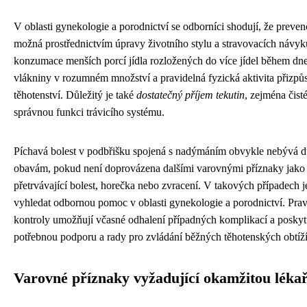
V oblasti gynekologie a porodnictví se odborníci shodují, že prevence
možná prostřednictvím úpravy životního stylu a stravovacích návy
konzumace menších porcí jídla rozložených do více jídel během dne
vlákniny v rozumném množství a pravidelná fyzická aktivita přizpů
těhotenství. Důležitý je také
dostatečný příjem tekutin
, zejména čist
správnou funkci trávicího systému.
Píchavá bolest v podbřišku spojená s nadýmáním obvykle nebývá
obavám, pokud není doprovázena dalšími varovnými příznaky jako je
přetrvávající bolest, horečka nebo zvracení. V takových případech 
vyhledat odbornou pomoc v oblasti gynekologie a porodnictví. Prav
kontroly umožňují včasné odhalení případných komplikací a posky
potřebnou podporu a rady pro zvládání běžných těhotenských obtíží
Varovné příznaky vyžadující okamžitou lék