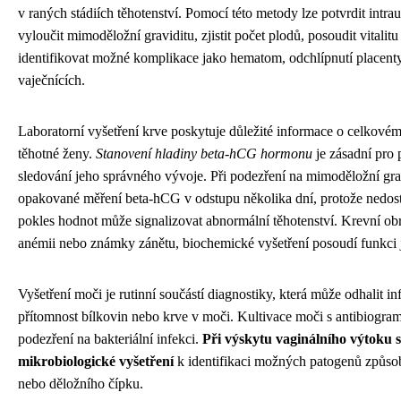
v raných stádiích těhotenství. Pomocí této metody lze potvrdit intraut
vyloučit mimoděložní graviditu, zjistit počet plodů, posoudit vitali
identifikovat možné komplikace jako hematom, odchlípnutí placent
vaječnících.
Laboratorní vyšetření krve poskytuje důležité informace o celkové
těhotné ženy.
Stanovení hladiny beta-hCG hormonu
je zásadní pro 
sledování jeho správného vývoje. Při podezření na mimoděložní gra
opakované měření beta-hCG v odstupu několika dní, protože nedost
pokles hodnot může signalizovat abnormální těhotenství. Krevní ob
anémii nebo známky zánětu, biochemické vyšetření posoudí funkci ja
Vyšetření moči je rutinní součástí diagnostiky, která může odhalit i
přítomnost bílkovin nebo krve v moči. Kultivace moči s antibiogra
podezření na bakteriální infekci.
Při výskytu vaginálního výtoku 
mikrobiologické vyšetření
k identifikaci možných patogenů způso
nebo děložního čípku.