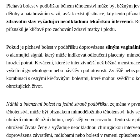
Píchavá bolest v podbřišku během těhotenství může být běžným j
dělohy a natahováním vazů, avšak existují situace, kdy tento přízna
zdravotní stav vyžadující neodkladnou lékařskou intervenci
. R
příznaků je klíčové pro zachování zdraví matky i plodu.
Pokud je píchavá bolest v podbřišku doprovázena
silným vaginál
o alarmující signál, který může indikovat odloučení placenty, mimo
hrozící potrat. Krvácení, které je intenzivnější než běžná menstrua
vyšetření gynekologem nebo návštěvu pohotovosti. Zvláště nebezpe
kombinaci s ostrými křečovitými bolestmi, které mohou svědčit o k
ohrožujících život.
Náhlá a intenzivní bolest na jedné straně podbřišku
, zejména v prvn
těhotenství, může být příznakem mimoděložního těhotenství, kdy s
uhnízdí mimo děložní dutinu, nejčastěji ve vejcovodu. Tento stav př
ohrožení života ženy a vyžaduje neodkladnou chirurgickou interven
doprovázena závratěmi, mdlobami nebo bolestí v rameni způsobeno