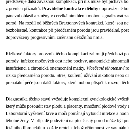
představuje další závažnou komplikaci, při níž může být píchavá bo
z prvních příznaků.
Pravidelné kontrakce dělohy
doprovázené bole
pánevní oblasti a změny v cervikálním hlenu mohou signalizovat za
porod. Na rozdíl od běžných Braxtonových kontrakcí, které jsou ne
bezbolestné, kontrakce při předčasném porodu jsou pravidelné, postu
doprovázeny progresivními změnami děložního hrdla.
Rizikové faktory pro vznik těchto komplikací zahrnují předchozí po
porody, infekce močových cest nebo pochvy, anatomické abnormalit
insuficienci a chronická onemocnění matky.
Vícečetné těhotenství
ro
riziko předčasného porodu. Stres, kouření, užívání alkoholu nebo d
prenatální péče jsou další faktory, které mohou přispět k rozvoji těc
Diagnostika těchto stavů vyžaduje komplexní gynekologické vyšetře
který může posoudit stav plodu a placenty, množství plodové vody a
Laboratorní vyšetření krve a moči pomáhají vyloučit infekce a hodno
těhotné ženy. V případě podezření na předčasný porod může být pr
fetálního fibronektinu, což je protein, jehož přítomnost ve vaginál