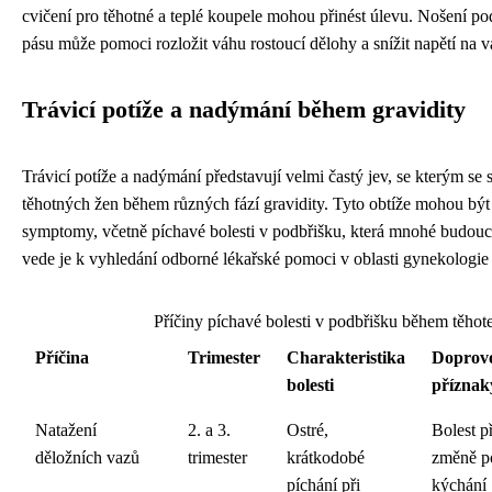
cvičení pro těhotné a teplé koupele mohou přinést úlevu. Nošení p
pásu může pomoci rozložit váhu rostoucí dělohy a snížit napětí na v
Trávicí potíže a nadýmání během gravidity
Trávicí potíže a nadýmání představují velmi častý jev, se kterým se 
těhotných žen během různých fází gravidity. Tyto obtíže mohou bý
symptomy, včetně píchavé bolesti v podbřišku, která mnohé budouc
vede je k vyhledání odborné lékařské pomoci v oblasti gynekologie 
Příčiny píchavé bolesti v podbřišku během těhote
Příčina
Trimester
Charakteristika
Doprov
bolesti
příznak
Natažení
2. a 3.
Ostré,
Bolest př
děložních vazů
trimester
krátkodobé
změně p
píchání při
kýchání