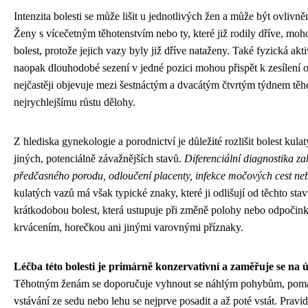
Intenzita bolesti se může lišit u jednotlivých žen a může být ovlivn
Ženy s vícečetným těhotenstvím nebo ty, které již rodily dříve, moho
bolest, protože jejich vazy byly již dříve nataženy. Také fyzická akti
naopak dlouhodobé sezení v jedné pozici mohou přispět k zesílení ob
nejčastěji objevuje mezi šestnáctým a dvacátým čtvrtým týdnem těh
nejrychlejšímu růstu dělohy.
Z hlediska gynekologie a porodnictví je důležité rozlišit bolest kul
jiných, potenciálně závažnějších stavů.
Diferenciální diagnostika za
předčasného porodu, odloučení placenty, infekce močových cest ne
kulatých vazů má však typické znaky, které ji odlišují od těchto sta
krátkodobou bolest, která ustupuje při změně polohy nebo odpočin
krvácením, horečkou ani jinými varovnými příznaky.
Léčba této bolesti je primárně konzervativní a zaměřuje se na 
Těhotným ženám se doporučuje vyhnout se náhlým pohybům, pomal
vstávání ze sedu nebo lehu se nejprve posadit a až poté vstát. Pravi