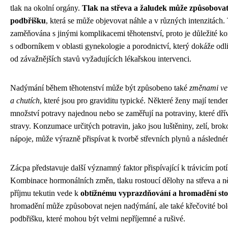
tlak na okolní orgány.
Tlak na střeva a žaludek může způsobovat
podbřišku
, která se může objevovat náhle a v různých intenzitách. 
zaměňována s jinými komplikacemi těhotenství, proto je důležité ko
s odborníkem v oblasti gynekologie a porodnictví, který dokáže odliš
od závažnějších stavů vyžadujících lékařskou intervenci.
Nadýmání během těhotenství může být způsobeno také
změnami ve 
a chutích
, které jsou pro graviditu typické. Některé ženy mají tend
množství potravy najednou nebo se zaměřují na potraviny, které dřív
stravy. Konzumace určitých potravin, jako jsou luštěniny, zelí, bro
nápoje, může výrazně přispívat k tvorbě střevních plynů a následn
Zácpa představuje další významný faktor přispívající k trávicím potí
Kombinace hormonálních změn, tlaku rostoucí dělohy na střeva a n
příjmu tekutin vede k
obtížnému vyprazdňování a hromadění stol
hromadění může způsobovat nejen nadýmání, ale také křečovité boles
podbřišku, které mohou být velmi nepříjemné a rušivé.