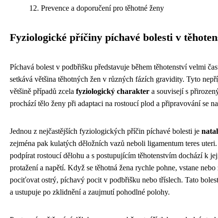
Prevence a doporučení pro těhotné ženy
Fyziologické příčiny píchavé bolesti v těhoten
Píchavá bolest v podbřišku představuje během těhotenství velmi čast
setkává většina těhotných žen v různých fázích gravidity. Tyto nepř
většině případů zcela
fyziologický charakter
a souvisejí s přiroze
prochází tělo ženy při adaptaci na rostoucí plod a připravování se n
Jednou z nejčastějších fyziologických příčin píchavé bolesti je
nata
zejména pak kulatých děložních vazů neboli ligamentum teres uteri.
podpírat rostoucí dělohu a s postupujícím těhotenstvím dochází k 
protažení a napětí. Když se těhotná žena rychle pohne, vstane neb
pociťovat ostrý, píchavý pocit v podbřišku nebo tříslech. Tato boles
a ustupuje po zklidnění a zaujmutí pohodlné polohy.