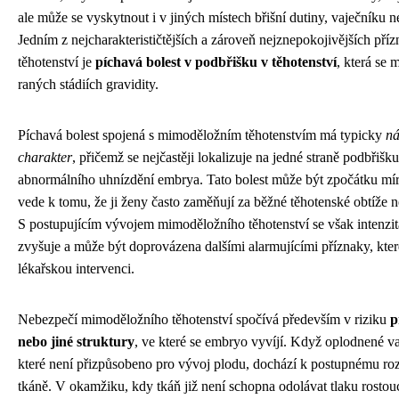
ale může se vyskytnout i v jiných místech břišní dutiny, vaječníku 
Jedním z nejcharakterističtějších a zároveň nejznepokojivějších př
těhotenství je
píchavá bolest v podbřišku v těhotenství
, která se 
raných stádiích gravidity.
Píchavá bolest spojená s mimoděložním těhotenstvím má typicky
ná
charakter
, přičemž se nejčastěji lokalizuje na jedné straně podbřišk
abnormálního uhnízdění embrya. Tato bolest může být zpočátku mír
vede k tomu, že ji ženy často zaměňují za běžné těhotenské obtíže 
S postupujícím vývojem mimoděložního těhotenství se však intenzit
zvyšuje a může být doprovázena dalšími alarmujícími příznaky, kte
lékařskou intervenci.
Nebezpečí mimoděložního těhotenství spočívá především v riziku
p
nebo jiné struktury
, ve které se embryo vyvíjí. Když oplodnené vaj
které není přizpůsobeno pro vývoj plodu, dochází k postupnému roz
tkáně. V okamžiku, kdy tkáň již není schopna odolávat tlaku rostou