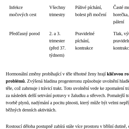
Infekce
Všechny
Pálivé píchání,
Časté mo
močových cest
trimestry
bolest při močení
horečka,
pálení
Předčasný porod
2. a 3.
Pravidelné
Tlak, vý
trimester
píchání,
pravidel
(před 37.
kontrakce
kontrak
týdnem)
Hormonální změny probíhající v těle těhotné ženy hrají
klíčovou ro
problémů
. Zvýšená hladina progesteronu způsobuje uvolnění hlad
těle, což zahrnuje i trávicí trakt. Toto uvolnění vede ke zpomalení t
za následek delší setrvání potravy v žaludku a střevech. Pomalejší t
tvorbě plynů, nadýmání a pocitu plnosti, který může být velmi nepř
běžných denních aktivitách.
Rostoucí děloha postupně zabírá stále více prostoru v břišní dutině