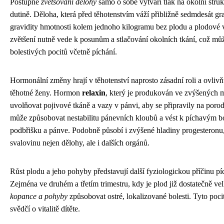
Postupné
zvětšování dělohy
samo o sobě vytváří tlak na okolní struk
dutině. Děloha, která před těhotenstvím váží přibližně sedmdesát g
gravidity hmotnosti kolem jednoho kilogramu bez plodu a plodové 
zvětšení nutně vede k posunům a stlačování okolních tkání, což mů
bolestivých pocitů včetně píchání.
Hormonální změny hrají v těhotenství naprosto zásadní roli a ovlivň
těhotné ženy. Hormon
relaxin
, který je produkován ve zvýšených 
uvolňovat pojivové tkáně a vazy v pánvi, aby se připravily na poro
může způsobovat nestabilitu pánevních kloubů a vést k píchavým bo
podbřišku a pánve. Podobně působí i zvýšené hladiny progesteronu,
svalovinu nejen dělohy, ale i dalších orgánů.
Růst plodu a jeho pohyby představují další fyziologickou příčinu p
Zejména ve druhém a třetím trimestru, kdy je plod již dostatečně ve
kopance a pohyby
způsobovat ostré, lokalizované bolesti. Tyto poci
svědčí o vitalitě dítěte.