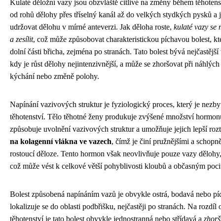
Kulaté děložní vazy jsou obzvláště citlivé na změny během těhotens
od rohů dělohy přes tříselný kanál až do velkých stydkých pysků a je
udržovat dělohu v mírné anteverzi. Jak děloha roste,
kulaté vazy se 
a zesílit
, což může způsobovat charakteristickou píchavou bolest, kte
dolní části břicha, zejména po stranách. Tato bolest bývá nejčastější
kdy je růst dělohy nejintenzivnější, a může se zhoršovat při náhlých
kýchání nebo změně polohy.
Napínání vazivových struktur je fyziologický proces, který je nezb
těhotenství. Tělo těhotné ženy produkuje zvýšené množství hormonu
způsobuje uvolnění vazivových struktur a umožňuje jejich lepší roz
na kolagenní vlákna ve vazech
, čímž je činí pružnějšími a schopně
rostoucí děloze. Tento hormon však neovlivňuje pouze vazy dělohy, 
což může vést k celkové větší pohyblivosti kloubů a občasným pocit
Bolest způsobená napínáním vazů je obvykle ostrá, bodavá nebo píc
lokalizuje se do oblasti podbřišku, nejčastěji po stranách. Na rozdíl 
těhotenství je tato bolest obvykle jednostranná nebo střídavá a
zhorš