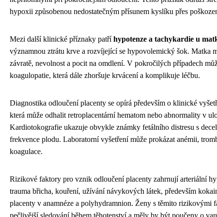
hypoxii způsobenou nedostatečným přísunem kyslíku přes poškozen
Mezi další klinické příznaky patří
hypotenze a tachykardie u mat
významnou ztrátu krve a rozvíjející se hypovolemický šok. Matka m
závratě, nevolnost a pocit na omdlení. V pokročilých případech může
koagulopatie, která dále zhoršuje krvácení a komplikuje léčbu.
Diagnostika odloučení placenty se opírá především o klinické vyšetře
která může odhalit retroplacentární hematom nebo abnormality v ulo
Kardiotokografie ukazuje obvykle známky fetálního distresu s dece
frekvence plodu. Laboratorní vyšetření může prokázat anémii, trom
koagulace.
Rizikové faktory pro vznik odloučení placenty zahrnují arteriální hy
trauma břicha, kouření, užívání návykových látek, především kokai
placenty v anamnéze a polyhydramnion. Ženy s těmito rizikovými f
pečlivější sledování během těhotenství a měly by být poučeny o va