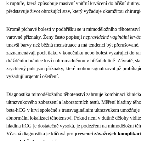
k ruptuře, která způsobuje masivní vnitřní krvácení do břišní dutiny
představuje život ohrožující stav, který vyžaduje okamžitou chirurgi
Kromě píchavé bolesti v podbřišku se u mimoděložního těhotenství 
varovné příznaky. Ženy často popisují
nepravidelné vaginální krvác
tmavší barvy než běžná menstruace a má tendenci být přerušované.
zaznamenávají pocit tlaku v konečníku nebo bolest vyzařující do r
drážděním bránice krví nahromadněnou v břišní dutině. Závratě, slab
zrychlený puls jsou příznaky, které mohou signalizovat již probíhajíc
vyžadují urgentní ošetření.
Diagnostika mimoděložního těhotenství zahrnuje kombinaci klinické
ultrazvukového zobrazení a laboratorních testů. Měření hladiny tě
beta-hCG v krvi společně s transvaginálním ultrazvukem umožňuje 
abnormální lokalizaci těhotenství. Pokud není v dutině dělohy vidi
hladina hCG je dostatečně vysoká, je podezření na mimoděložní těho
Včasná diagnostika je klíčová pro
prevenci závažných komplikací