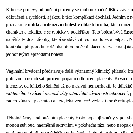
Klinické projevy odloučení placenty se mohou značně lišit v závislo
odloučení a rychlosti, s jakou k této komplikaci dochází. Jedním z ne
příznaků je
náhlá a intenzivní bolest v oblasti břicha
, která může
charakter a lokalizuje se typicky v podbřišku. Tato bolest bývá čas
napětí a tvrdosti dělohy, která se stává citlivou na dotek a palpaci.
kontrakcí při porodu je děloha při odloučení placenty trvale napjatá
jednotlivými epizodami bolesti.
Vaginální krvácení představuje další významný klinický příznak, kt
přibližně u osmdesáti procent případů odloučení placenty. Krvácení
intenzity, od lehkého špinění až po masivní hemorrhagii. Je důležité
viditelného krvácení nemusí vždy odpovídat závažnosti odloučení
, 
zadržována za placentou a nevytéká ven, což vede k tvorbě retropl
Těhotné ženy s odloučením placenty často popisují změny v pohybe
mohou stát buď nadměrně aktivními v počáteční fázi, nebo naopak 
nepřítomnými při pokročilejším odloučení. Tento příznak odráží st