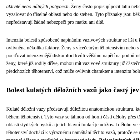
aktivitě nebo náhlých pohybech
. Ženy často popisují pocit tahu neb
vyzařovat do tříselné oblasti nebo do stehen. Tyto příznaky jsou běž
nepředstavují žádné nebezpečí pro matku ani dítě.
Intenzita bolesti způsobené napínáním vazivových struktur se liší u
ovlivněna několika faktory. Ženy s vícečetným těhotenstvím nebo 
pociťovat intenzivnější diskomfort kvůli většímu napětí na podpůrn
ženy, které již rodily dříve, mohou mít vazivové struktury již částeč
předchozích těhotenství, což může ovlivnit charakter a intenzitu bole
Bolest kulatých děložních vazů jako častý jev
Kulaté děložní vazy představují důležitou anatomickou strukturu, kte
během těhotenství. Tyto vazy se táhnou od horní části dělohy přes tř
oblasti stydkých pysků a jejich hlavní funkcí je udržovat dělohu ve
těhotenství dochází k výraznému namáhání těchto vazů, protože se 