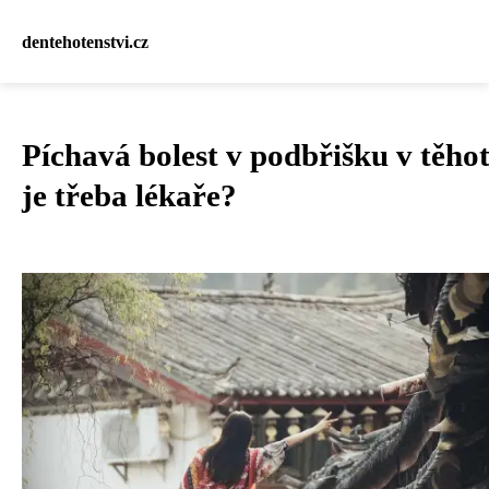
dentehotenstvi.cz
Píchavá bolest v podbřišku v těho
je třeba lékaře?