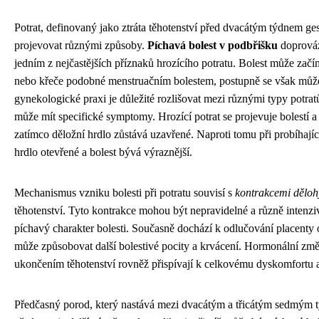
Potrat, definovaný jako ztráta těhotenství před dvacátým týdnem ge
projevovat různými způsoby.
Píchavá bolest v podbřišku
doprováz
jedním z nejčastějších příznaků hrozícího potratu. Bolest může začí
nebo křeče podobné menstruačním bolestem, postupně se však může
gynekologické praxi je důležité rozlišovat mezi různými typy potrat
může mít specifické symptomy. Hrozící potrat se projevuje bolestí 
zatímco děložní hrdlo zůstává uzavřené. Naproti tomu při probíhajíc
hrdlo otevřené a bolest bývá výraznější.
Mechanismus vzniku bolesti při potratu souvisí s
kontrakcemi děloh
těhotenství. Tyto kontrakce mohou být nepravidelné a různě intenziv
píchavý charakter bolesti. Současně dochází k odlučování placenty 
může způsobovat další bolestivé pocity a krvácení. Hormonální změ
ukončením těhotenství rovněž přispívají k celkovému dyskomfortu a
Předčasný porod, který nastává mezi dvacátým a třicátým sedmým t