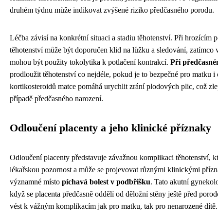
druhém týdnu může indikovat zvýšené riziko předčasného porodu.
Léčba závisí na konkrétní situaci a stadiu těhotenství. Při hrozícím 
těhotenství může být doporučen klid na lůžku a sledování, zatímco v
mohou být použity tokolytika k potlačení kontrakcí.
Při předčasn
prodloužit těhotenství co nejdéle, pokud je to bezpečné pro matku i 
kortikosteroidů matce pomáhá urychlit zrání plodových plic, což zle
případě předčasného narození.
Odloučení placenty a jeho klinické příznaky
Odloučení placenty představuje závažnou komplikaci těhotenství, k
lékařskou pozornost a může se projevovat různými klinickými přízn
významné místo
píchavá bolest v podbřišku
. Tato akutní gynekolo
když se placenta předčasně oddělí od děložní stěny ještě před poro
vést k vážným komplikacím jak pro matku, tak pro nenarozené dítě.