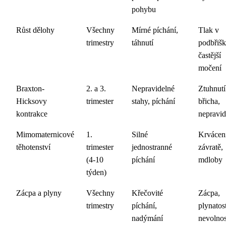
pohybu
Růst dělohy
Všechny
Mírné píchání,
Tlak v
trimestry
táhnutí
podbřišk
častější
močení
Braxton-
2. a 3.
Nepravidelné
Ztuhnutí
Hicksovy
trimester
stahy, píchání
břicha,
kontrakce
nepravid
Mimomaternicové
1.
Silné
Krvácen
těhotenství
trimester
jednostranné
závratě,
(4-10
píchání
mdloby
týden)
Zácpa a plyny
Všechny
Křečovité
Zácpa,
trimestry
píchání,
plynatost
nadýmání
nevolnos