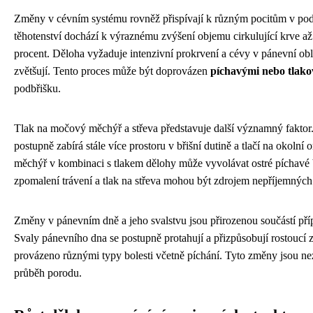
Změny v cévním systému rovněž přispívají k různým pocitům v po
těhotenství dochází k výraznému zvýšení objemu cirkulující krve až 
procent. Děloha vyžaduje intenzivní prokrvení a cévy v pánevní oblas
zvětšují. Tento proces může být doprovázen
píchavými nebo tlako
podbřišku.
Tlak na močový měchýř a střeva představuje další významný faktor
postupně zabírá stále více prostoru v břišní dutině a tlačí na okoln
měchýř v kombinaci s tlakem dělohy může vyvolávat ostré píchavé 
zpomalení trávení a tlak na střeva mohou být zdrojem nepříjemných
Změny v pánevním dně a jeho svalstvu jsou přirozenou součástí příp
Svaly pánevního dna se postupně protahují a přizpůsobují rostoucí 
provázeno různými typy bolesti včetně píchání. Tyto změny jsou n
průběh porodu.