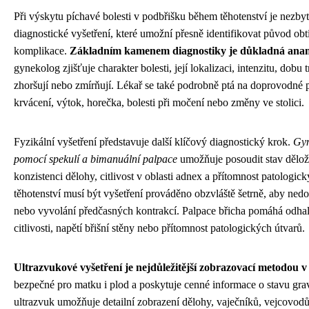
Při výskytu píchavé bolesti v podbřišku během těhotenství je nezby
diagnostické vyšetření, které umožní přesně identifikovat původ obt
komplikace.
Základním kamenem diagnostiky je důkladná ana
gynekolog zjišťuje charakter bolesti, její lokalizaci, intenzitu, dobu tr
zhoršují nebo zmírňují. Lékař se také podrobně ptá na doprovodné p
krvácení, výtok, horečka, bolesti při močení nebo změny ve stolici.
Fyzikální vyšetření představuje další klíčový diagnostický krok.
Gyn
pomocí spekulí a bimanuální palpace
umožňuje posoudit stav děložn
konzistenci dělohy, citlivost v oblasti adnex a přítomnost patologický
těhotenství musí být vyšetření prováděno obzvláště šetrně, aby ned
nebo vyvolání předčasných kontrakcí. Palpace břicha pomáhá odhali
citlivosti, napětí břišní stěny nebo přítomnost patologických útvarů.
Ultrazvukové vyšetření je nejdůležitější zobrazovací metodou v 
bezpečné pro matku i plod a poskytuje cenné informace o stavu grav
ultrazvuk umožňuje detailní zobrazení dělohy, vaječníků, vejcovodů 