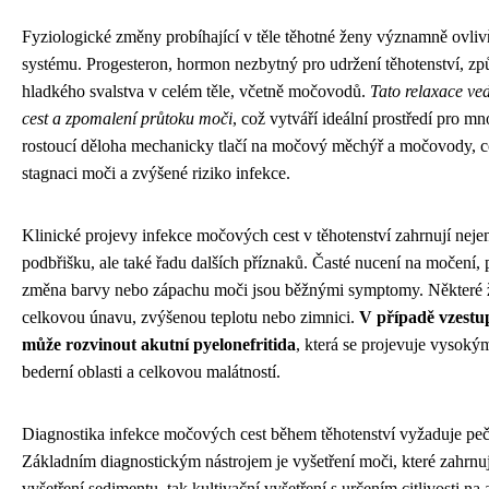
Fyziologické změny probíhající v těle těhotné ženy významně ovli
systému. Progesteron, hormon nezbytný pro udržení těhotenství, zp
hladkého svalstva v celém těle, včetně močovodů.
Tato relaxace ve
cest a zpomalení průtoku moči
, což vytváří ideální prostředí pro m
rostoucí děloha mechanicky tlačí na močový měchýř a močovody, 
stagnaci moči a zvýšené riziko infekce.
Klinické projevy infekce močových cest v těhotenství zahrnují neje
podbřišku, ale také řadu dalších příznaků. Časté nucení na močení, 
změna barvy nebo zápachu moči jsou běžnými symptomy. Některé
celkovou únavu, zvýšenou teplotu nebo zimnici.
V případě vzestup
může rozvinout akutní pyelonefritida
, která se projevuje vysoký
bederní oblasti a celkovou malátností.
Diagnostika infekce močových cest během těhotenství vyžaduje pečl
Základním diagnostickým nástrojem je vyšetření moči, které zahrnu
vyšetření sedimentu, tak kultivační vyšetření s určením citlivosti na 