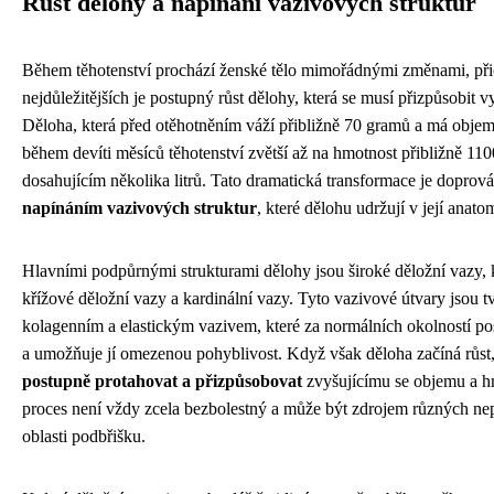
Růst dělohy a napínání vazivových struktur
Během těhotenství prochází ženské tělo mimořádnými změnami, př
nejdůležitějších je postupný růst dělohy, která se musí přizpůsobit v
Děloha, která před otěhotněním váží přibližně 70 gramů a má objem 
během devíti měsíců těhotenství zvětší až na hmotnost přibližně 1
dosahujícím několika litrů. Tato dramatická transformace je dopro
napínáním vazivových struktur
, které dělohu udržují v její anato
Hlavními podpůrnými strukturami dělohy jsou široké děložní vazy, k
křížové děložní vazy a kardinální vazy. Tyto vazivové útvary jsou 
kolagenním a elastickým vazivem, které za normálních okolností pos
a umožňuje jí omezenou pohyblivost. Když však děloha začíná růst
postupně protahovat a přizpůsobovat
zvyšujícímu se objemu a h
proces není vždy zcela bezbolestný a může být zdrojem různých ne
oblasti podbřišku.