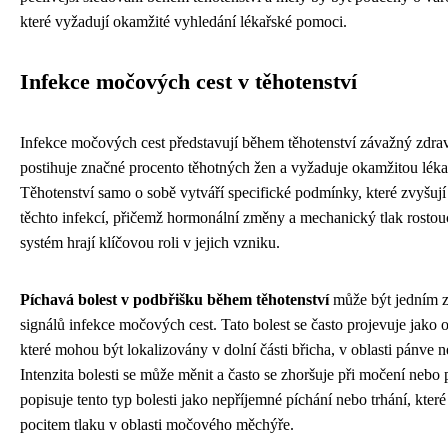
které vyžadují okamžité vyhledání lékařské pomoci.
Infekce močových cest v těhotenství
Infekce močových cest představují během těhotenství závažný zdrav
postihuje značné procento těhotných žen a vyžaduje okamžitou léka
Těhotenství samo o sobě vytváří specifické podmínky, které zvyšují
těchto infekcí, přičemž hormonální změny a mechanický tlak rosto
systém hrají klíčovou roli v jejich vzniku.
Píchavá bolest v podbřišku během těhotenství
může být jedním z
signálů infekce močových cest. Tato bolest se často projevuje jako o
které mohou být lokalizovány v dolní části břicha, v oblasti pánve n
Intenzita bolesti se může měnit a často se zhoršuje při močení ne
popisuje tento typ bolesti jako nepříjemné píchání nebo trhání, kte
pocitem tlaku v oblasti močového měchýře.