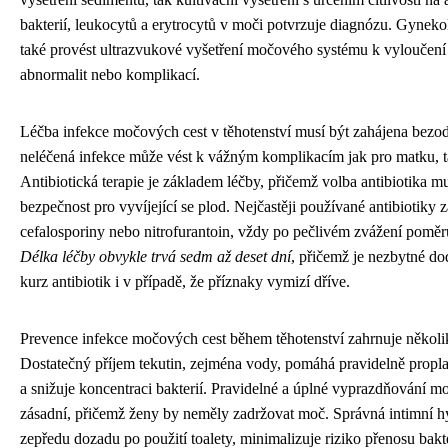
bakterií, leukocytů a erytrocytů v moči potvrzuje diagnózu. Gynek
také provést ultrazvukové vyšetření močového systému k vyloučení 
abnormalit nebo komplikací.
Léčba infekce močových cest v těhotenství musí být zahájena bezo
neléčená infekce může vést k vážným komplikacím jak pro matku, t
Antibiotická terapie je základem léčby, přičemž volba antibiotika m
bezpečnost pro vyvíjející se plod. Nejčastěji používané antibiotiky z
cefalosporiny nebo nitrofurantoin, vždy po pečlivém zvážení poměru
Délka léčby obvykle trvá sedm až deset dní
, přičemž je nezbytné do
kurz antibiotik i v případě, že příznaky vymizí dříve.
Prevence infekce močových cest během těhotenství zahrnuje několik
Dostatečný příjem tekutin, zejména vody, pomáhá pravidelně prop
a snižuje koncentraci bakterií. Pravidelné a úplné vyprazdňování 
zásadní, přičemž ženy by neměly zadržovat moč. Správná intimní hy
zepředu dozadu po použití toalety, minimalizuje riziko přenosu bakte