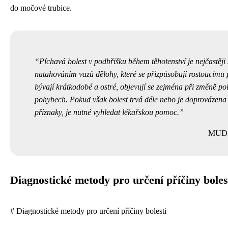
do močové trubice.
Píchavá bolest v podbřišku během těhotenství je nejčastěj
natahováním vazů dělohy, které se přizpůsobují rostoucímu p
bývají krátkodobé a ostré, objevují se zejména při změně p
pohybech. Pokud však bolest trvá déle nebo je doprovázena
příznaky, je nutné vyhledat lékařskou pomoc.
MUDr
Diagnostické metody pro určení příčiny boles
# Diagnostické metody pro určení příčiny bolesti