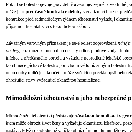
Pokud se bolest objevuje pravidelně a zesiluje, zejména ve druhé po
může jít o
předčasné kontrakce dělohy
signalizující hrozící předč
kontrakce před sedmatřicátým týdnem těhotenství vyžadují okamžité
případnou hospitalizaci s tokolitickou léčbou.
Závažným varovným příznakem je také bolest doprovázená
náhlým 
pochvy
, což může znamenat předčasný odtok plodové vody. Tento st
infekce a předčasného porodu a vyžaduje neprodlené lékařské posou
kombinace píchavé bolesti s poruchami vědomí, silnými bolestmi h
nebo otoky obličeje a končetin může svědčit o preeklampsii nebo ek
ohrožující stavy vyžadující okamžitou hospitalizaci.
Mimoděložní těhotenství a jeho nebezpečné p
Mimoděložní těhotenství představuje
závažnou komplikaci v gynek
která může ohrozit život ženy a vyžaduje okamžitou lékařskou pozo
nastává, když se oplodnené vajíčko uhnízdí mimo dutinu dělohy, nej