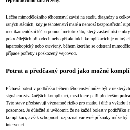
reprodukčního zdraví ženy
.
Léčba mimoděložního těhotenství závisí na stadiu diagnózy a celko
raných stádiích, kdy je těhotenství malé a nehrozí bezprostřední ru
medikamentózní léčba pomocí metotrexátu, který zastaví růst embry
pokročilejších případech nebo při akutních komplikacích je nutný c
laparoskopický nebo otevřený, během kterého se odstraní mimodělož
případě potřeby i poškozený vejcovod.
Potrat a předčasný porod jako možné kompl
Píchavá bolest v podbřišku během těhotenství může být v některý
signálem závažnějších komplikací, mezi které patří především
potr
Tyto stavy představují významné riziko pro matku i dítě a vyžadují
pozornost. Je důležité si uvědomit, že ne každá bolest v podbřišku
komplikaci, avšak schopnost rozpoznat varovné příznaky může být 
intervenci.