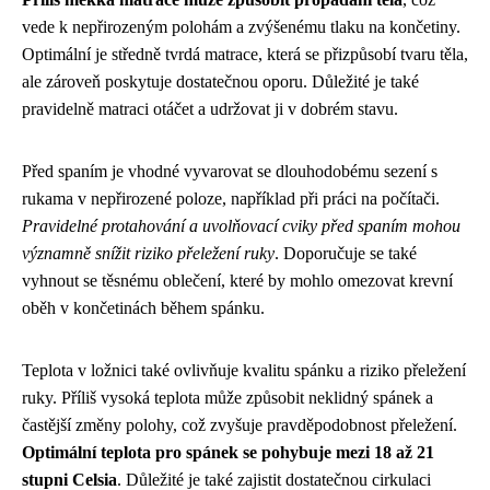
vede k nepřirozeným polohám a zvýšenému tlaku na končetiny.
Optimální je středně tvrdá matrace, která se přizpůsobí tvaru těla,
ale zároveň poskytuje dostatečnou oporu. Důležité je také
pravidelně matraci otáčet a udržovat ji v dobrém stavu.
Před spaním je vhodné vyvarovat se dlouhodobému sezení s
rukama v nepřirozené poloze, například při práci na počítači.
Pravidelné protahování a uvolňovací cviky před spaním mohou
významně snížit riziko přeležení ruky
. Doporučuje se také
vyhnout se těsnému oblečení, které by mohlo omezovat krevní
oběh v končetinách během spánku.
Teplota v ložnici také ovlivňuje kvalitu spánku a riziko přeležení
ruky. Příliš vysoká teplota může způsobit neklidný spánek a
častější změny polohy, což zvyšuje pravděpodobnost přeležení.
Optimální teplota pro spánek se pohybuje mezi 18 až 21
stupni Celsia
. Důležité je také zajistit dostatečnou cirkulaci