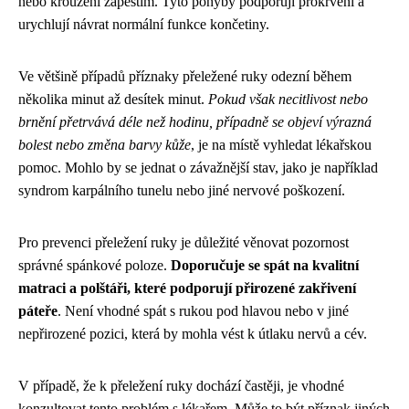
nebo kroužení zápěstím. Tyto pohyby podporují prokrvení a
urychlují návrat normální funkce končetiny.
Ve většině případů příznaky přeležené ruky odezní během
několika minut až desítek minut.
Pokud však necitlivost nebo
brnění přetrvává déle než hodinu, případně se objeví výrazná
bolest nebo změna barvy kůže
, je na místě vyhledat lékařskou
pomoc. Mohlo by se jednat o závažnější stav, jako je například
syndrom karpálního tunelu nebo jiné nervové poškození.
Pro prevenci přeležení ruky je důležité věnovat pozornost
správné spánkové poloze.
Doporučuje se spát na kvalitní
matraci a polštáři, které podporují přirozené zakřivení
páteře
. Není vhodné spát s rukou pod hlavou nebo v jiné
nepřirozené pozici, která by mohla vést k útlaku nervů a cév.
V případě, že k přeležení ruky dochází častěji, je vhodné
konzultovat tento problém s lékařem. Může to být příznak jiných