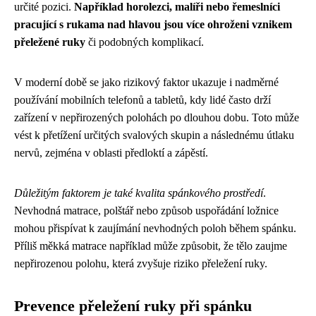
určité pozici.
Například horolezci, malíři nebo řemeslníci
pracující s rukama nad hlavou jsou více ohroženi vznikem
přeležené ruky
či podobných komplikací.
V moderní době se jako rizikový faktor ukazuje i nadměrné
používání mobilních telefonů a tabletů, kdy lidé často drží
zařízení v nepřirozených polohách po dlouhou dobu. Toto může
vést k přetížení určitých svalových skupin a následnému útlaku
nervů, zejména v oblasti předloktí a zápěstí.
Důležitým faktorem je také kvalita spánkového prostředí
.
Nevhodná matrace, polštář nebo způsob uspořádání ložnice
mohou přispívat k zaujímání nevhodných poloh během spánku.
Příliš měkká matrace například může způsobit, že tělo zaujme
nepřirozenou polohu, která zvyšuje riziko přeležení ruky.
Prevence přeležení ruky při spánku