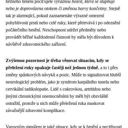
běžného brnění pociťujete
výraznou bolest, která se stupňuje
nebo je doprovázena otokem či změnou barvy končetiny
. Stejně
tak je alarmující, pokud zaznamenáte výrazné omezení
pohyblivosti prstů nebo celé ruky, které přetrvává i po odeznění
počátečního brnění. Neschopnost udržet předměty nebo
provádět běžné každodenní činnosti by měla být důvodem k
návštěvě zdravotnického zařízení.
Zvýšenou pozornost je třeba věnovat situacím, kdy se
přeležení ruky opakuje častěji než jednou týdně
, a to i přes
změny spánkových návyků a pozic. Může to signalizovat hlubší
neurologický problém, jako je syndrom karpálního tunelu nebo
cervikální radikulopatie. Lidé s cukrovkou, artritidou nebo
jinými chronickými onemocněními by měli být obzvláště
ostražití, protože u nich může přeležená ruka maskovat
závažnější zdravotní komplikace.
Varovným signálem je také situace, kdy se k brnění a necitlivosti