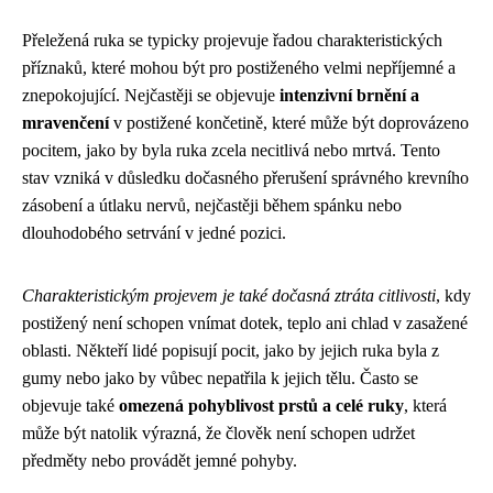
Přeležená ruka se typicky projevuje řadou charakteristických
příznaků, které mohou být pro postiženého velmi nepříjemné a
znepokojující. Nejčastěji se objevuje
intenzivní brnění a
mravenčení
v postižené končetině, které může být doprovázeno
pocitem, jako by byla ruka zcela necitlivá nebo mrtvá. Tento
stav vzniká v důsledku dočasného přerušení správného krevního
zásobení a útlaku nervů, nejčastěji během spánku nebo
dlouhodobého setrvání v jedné pozici.
Charakteristickým projevem je také dočasná ztráta citlivosti
, kdy
postižený není schopen vnímat dotek, teplo ani chlad v zasažené
oblasti. Někteří lidé popisují pocit, jako by jejich ruka byla z
gumy nebo jako by vůbec nepatřila k jejich tělu. Často se
objevuje také
omezená pohyblivost prstů a celé ruky
, která
může být natolik výrazná, že člověk není schopen udržet
předměty nebo provádět jemné pohyby.