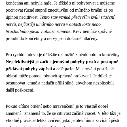
končetina ani nebyla naše. Je těžké s ní pohybovat a můžeme
pociťovat různé stupně znecitlivění od mírného brnění až po
úplnou necitlivost.
Tento stav vzniká především kvůli stlačení
nervů, nejčastěji ulnárního nervu v oblasti lokte nebo
brachiálního plexu v oblasti ramene
. Krev nemůže správně
proudit do končetiny a nervy jsou dočasně utlačeny.
Pro rychlou úlevu je důležité okamžitě změnit polohu končetiny.
Nejefektivnější je začít s jemnými pohyby prstů a postupně
přidávat pohyby zápěstí a celé paže
. Masírování postižené
oblasti může pomoci obnovit správné prokrvení. Je důležité
postupovat jemně a netlačit příliš silně, abychom nezpůsobili
další poškození.
Pokud cítíme brnění nebo mravenčení, je to vlastně dobré
znamení - znamená to, že se citlivost začíná vracet. V této fázi je
vhodné provádět lehká cvičení, jako je otevírání a zavírání pěsti