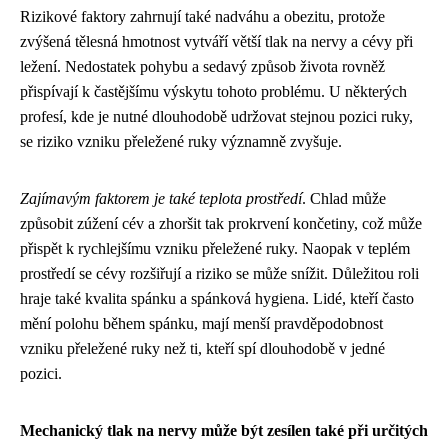
Rizikové faktory zahrnují také nadváhu a obezitu, protože
zvýšená tělesná hmotnost vytváří větší tlak na nervy a cévy při
ležení. Nedostatek pohybu a sedavý způsob života rovněž
přispívají k častějšímu výskytu tohoto problému. U některých
profesí, kde je nutné dlouhodobě udržovat stejnou pozici ruky,
se riziko vzniku přeležené ruky významně zvyšuje.
Zajímavým faktorem je také teplota prostředí
. Chlad může
způsobit zúžení cév a zhoršit tak prokrvení končetiny, což může
přispět k rychlejšímu vzniku přeležené ruky. Naopak v teplém
prostředí se cévy rozšiřují a riziko se může snížit. Důležitou roli
hraje také kvalita spánku a spánková hygiena. Lidé, kteří často
mění polohu během spánku, mají menší pravděpodobnost
vzniku přeležené ruky než ti, kteří spí dlouhodobě v jedné
pozici.
Mechanický tlak na nervy může být zesílen také při určitých