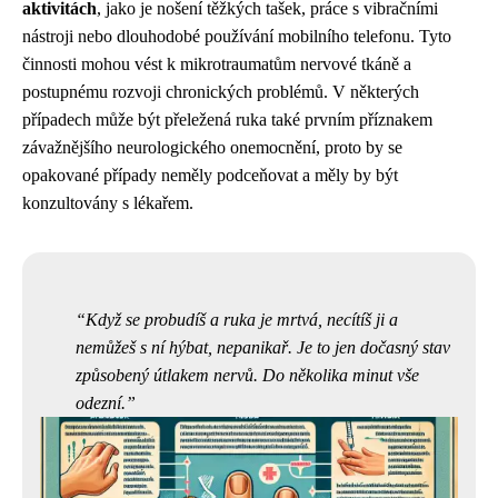
aktivitách
, jako je nošení těžkých tašek, práce s vibračními
nástroji nebo dlouhodobé používání mobilního telefonu. Tyto
činnosti mohou vést k mikrotraumatům nervové tkáně a
postupnému rozvoji chronických problémů. V některých
případech může být přeležená ruka také prvním příznakem
závažnějšího neurologického onemocnění, proto by se
opakované případy neměly podceňovat a měly by být
konzultovány s lékařem.
Když se probudíš a ruka je mrtvá, necítíš ji a
nemůžeš s ní hýbat, nepanikař. Je to jen dočasný stav
způsobený útlakem nervů. Do několika minut vše
odezní.