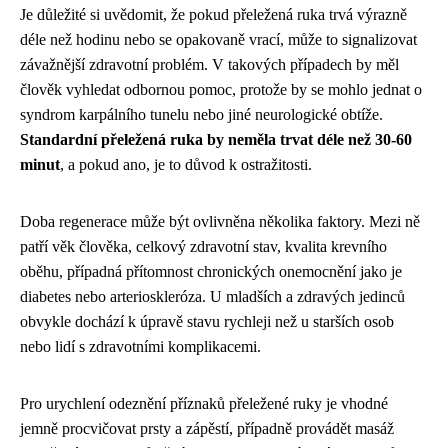
Je důležité si uvědomit, že pokud přeležená ruka trvá výrazně
déle než hodinu nebo se opakovaně vrací, může to signalizovat
závažnější zdravotní problém. V takových případech by měl
člověk vyhledat odbornou pomoc, protože by se mohlo jednat o
syndrom karpálního tunelu nebo jiné neurologické obtíže.
Standardní přeležená ruka by neměla trvat déle než 30-60
minut
, a pokud ano, je to důvod k ostražitosti.
Doba regenerace může být ovlivněna několika faktory. Mezi ně
patří věk člověka, celkový zdravotní stav, kvalita krevního
oběhu, případná přítomnost chronických onemocnění jako je
diabetes nebo arterioskleróza. U mladších a zdravých jedinců
obvykle dochází k úpravě stavu rychleji než u starších osob
nebo lidí s zdravotními komplikacemi.
Pro urychlení odeznění příznaků přeležené ruky je vhodné
jemně procvičovat prsty a zápěstí, případně provádět masáž