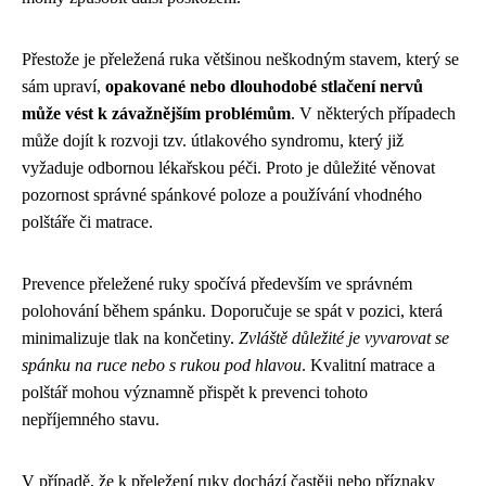
Přestože je přeležená ruka většinou neškodným stavem, který se
sám upraví,
opakované nebo dlouhodobé stlačení nervů
může vést k závažnějším problémům
. V některých případech
může dojít k rozvoji tzv. útlakového syndromu, který již
vyžaduje odbornou lékařskou péči. Proto je důležité věnovat
pozornost správné spánkové poloze a používání vhodného
polštáře či matrace.
Prevence přeležené ruky spočívá především ve správném
polohování během spánku. Doporučuje se spát v pozici, která
minimalizuje tlak na končetiny.
Zvláště důležité je vyvarovat se
spánku na ruce nebo s rukou pod hlavou
. Kvalitní matrace a
polštář mohou významně přispět k prevenci tohoto
nepříjemného stavu.
V případě, že k přeležení ruky dochází častěji nebo příznaky