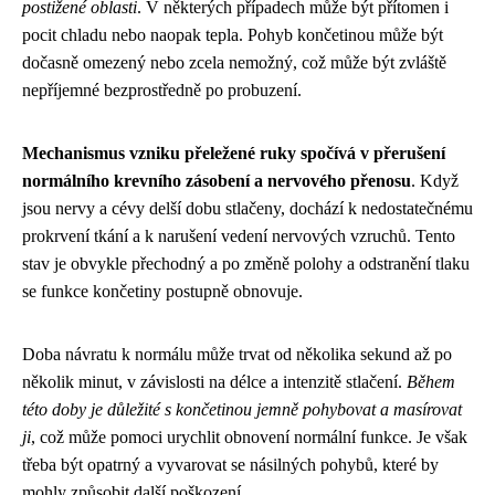
postižené oblasti
. V některých případech může být přítomen i
pocit chladu nebo naopak tepla. Pohyb končetinou může být
dočasně omezený nebo zcela nemožný, což může být zvláště
nepříjemné bezprostředně po probuzení.
Mechanismus vzniku přeležené ruky spočívá v přerušení
normálního krevního zásobení a nervového přenosu
. Když
jsou nervy a cévy delší dobu stlačeny, dochází k nedostatečnému
prokrvení tkání a k narušení vedení nervových vzruchů. Tento
stav je obvykle přechodný a po změně polohy a odstranění tlaku
se funkce končetiny postupně obnovuje.
Doba návratu k normálu může trvat od několika sekund až po
několik minut, v závislosti na délce a intenzitě stlačení.
Během
této doby je důležité s končetinou jemně pohybovat a masírovat
ji
, což může pomoci urychlit obnovení normální funkce. Je však
třeba být opatrný a vyvarovat se násilných pohybů, které by
mohly způsobit další poškození.