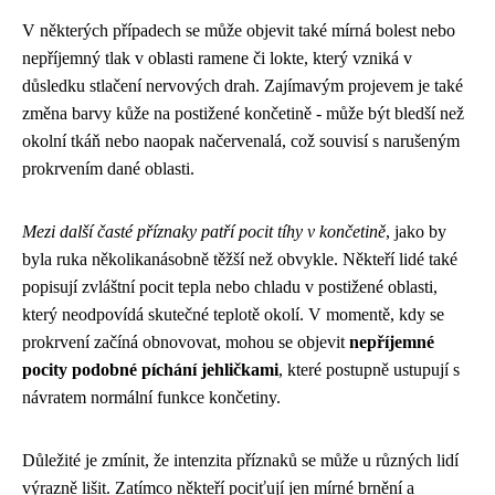
V některých případech se může objevit také mírná bolest nebo
nepříjemný tlak v oblasti ramene či lokte, který vzniká v
důsledku stlačení nervových drah. Zajímavým projevem je také
změna barvy kůže na postižené končetině - může být bledší než
okolní tkáň nebo naopak načervenalá, což souvisí s narušeným
prokrvením dané oblasti.
Mezi další časté příznaky patří pocit tíhy v končetině
, jako by
byla ruka několikanásobně těžší než obvykle. Někteří lidé také
popisují zvláštní pocit tepla nebo chladu v postižené oblasti,
který neodpovídá skutečné teplotě okolí. V momentě, kdy se
prokrvení začíná obnovovat, mohou se objevit
nepříjemné
pocity podobné píchání jehličkami
, které postupně ustupují s
návratem normální funkce končetiny.
Důležité je zmínit, že intenzita příznaků se může u různých lidí
výrazně lišit. Zatímco někteří pociťují jen mírné brnění a