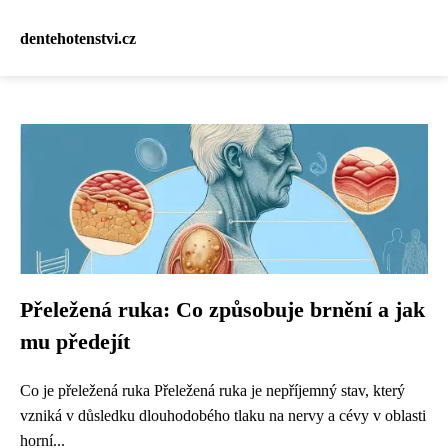
dentehotenstvi.cz
Přeležená ruka: Co způsobuje brnění a jak
mu předejít
Co je přeležená ruka Přeležená ruka je nepříjemný stav, který
vzniká v důsledku dlouhodobého tlaku na nervy a cévy v oblasti
horní...