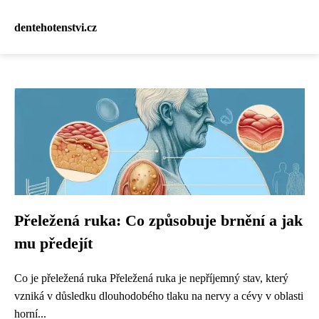
dentehotenstvi.cz
Přeležená ruka: Co způsobuje brnění a jak
mu předejít
Co je přeležená ruka Přeležená ruka je nepříjemný stav, který
vzniká v důsledku dlouhodobého tlaku na nervy a cévy v oblasti
horní...