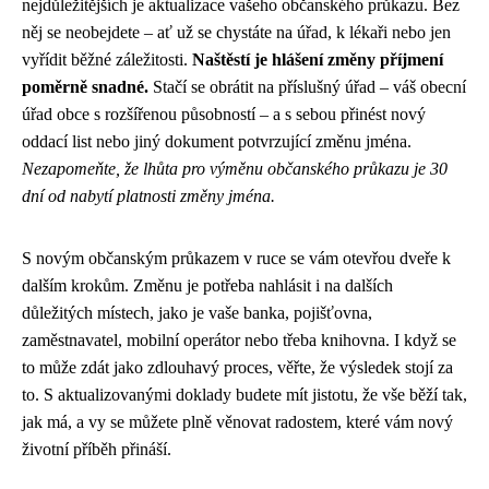
nejdůležitějších je aktualizace vašeho občanského průkazu. Bez
něj se neobejdete – ať už se chystáte na úřad, k lékaři nebo jen
vyřídit běžné záležitosti.
Naštěstí je hlášení změny příjmení
poměrně snadné.
Stačí se obrátit na příslušný úřad – váš obecní
úřad obce s rozšířenou působností – a s sebou přinést nový
oddací list nebo jiný dokument potvrzující změnu jména.
Nezapomeňte, že lhůta pro výměnu občanského průkazu je 30
dní od nabytí platnosti změny jména.
S novým občanským průkazem v ruce se vám otevřou dveře k
dalším krokům. Změnu je potřeba nahlásit i na dalších
důležitých místech, jako je vaše banka, pojišťovna,
zaměstnavatel, mobilní operátor nebo třeba knihovna. I když se
to může zdát jako zdlouhavý proces, věřte, že výsledek stojí za
to. S aktualizovanými doklady budete mít jistotu, že vše běží tak,
jak má, a vy se můžete plně věnovat radostem, které vám nový
životní příběh přináší.