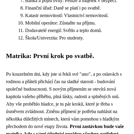
Banka a pojišťovny: Peníze a majetek v bezpečí.
Finanční úřad: Daně se platí i po svatbě.
Katastr nemovitostí: Vlastnictví nemovitostí.
Mobilní operátor: Zůstaňte na příjmu.
Dodavatelé energií: Světlo a teplo domů.
Škola/Univerzita: Pro studenty.
Matrika: První krok po svatbě.
Po kouzelném dni, kdy jste si řekli své "ano", a po oslavách s
rodinou a přáteli přichází čas na sladké starosti - budování
společné budoucnosti. S novým příjmením se otevírá nová
kapitola vašeho příběhu, plná lásky, radosti a splněných snů.
Aby vše proběhlo hladce, je tu pár kroků, které je třeba s
úsměvem zvládnout. Změnu příjmení je potřeba nahlásit na
několika důležitých místech, která vám pomohou s hladkým
přechodem do nové etapy života.
První zastávkou bude vaše
matrika, kde s vámi úředníci projdou všechny potřebné