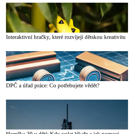
Interaktivní hračky, které rozvíjejí dětskou kreativitu
DPČ a úřad práce: Co potřebujete vědět?
Horečka 39 u dětí: Kdy volat lékaře a jak pomoci