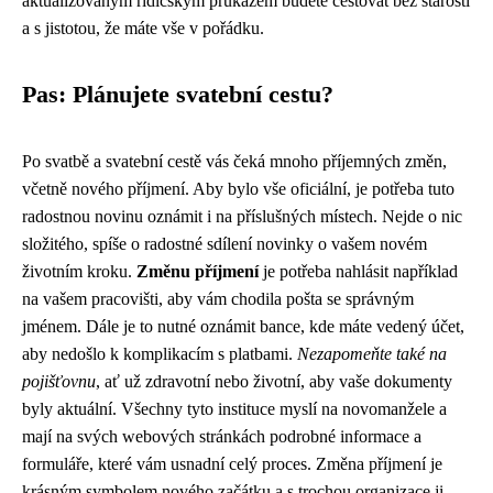
aktualizovaným řidičským průkazem budete cestovat bez starostí
a s jistotou, že máte vše v pořádku.
Pas: Plánujete svatební cestu?
Po svatbě a svatební cestě vás čeká mnoho příjemných změn,
včetně nového příjmení. Aby bylo vše oficiální, je potřeba tuto
radostnou novinu oznámit i na příslušných místech. Nejde o nic
složitého, spíše o radostné sdílení novinky o vašem novém
životním kroku.
Změnu příjmení
je potřeba nahlásit například
na vašem pracovišti, aby vám chodila pošta se správným
jménem. Dále je to nutné oznámit bance, kde máte vedený účet,
aby nedošlo k komplikacím s platbami.
Nezapomeňte také na
pojišťovnu
, ať už zdravotní nebo životní, aby vaše dokumenty
byly aktuální. Všechny tyto instituce myslí na novomanžele a
mají na svých webových stránkách podrobné informace a
formuláře, které vám usnadní celý proces. Změna příjmení je
krásným symbolem nového začátku a s trochou organizace ji