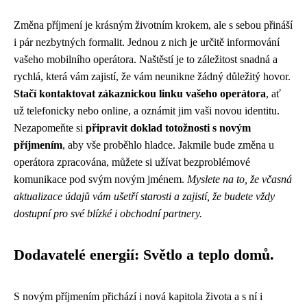
Změna příjmení je krásným životním krokem, ale s sebou přináší
i pár nezbytných formalit. Jednou z nich je určitě informování
vašeho mobilního operátora. Naštěstí je to záležitost snadná a
rychlá, která vám zajistí, že vám neunikne žádný důležitý hovor.
Stačí kontaktovat zákaznickou linku vašeho operátora
, ať
už telefonicky nebo online, a oznámit jim vaši novou identitu.
Nezapomeňte si
připravit doklad totožnosti s novým
příjmením
, aby vše proběhlo hladce. Jakmile bude změna u
operátora zpracována, můžete si užívat bezproblémové
komunikace pod svým novým jménem.
Myslete na to, že včasná
aktualizace údajů vám ušetří starosti a zajistí, že budete vždy
dostupní pro své blízké i obchodní partnery.
Dodavatelé energií: Světlo a teplo domů.
S novým příjmením přichází i nová kapitola života a s ní i