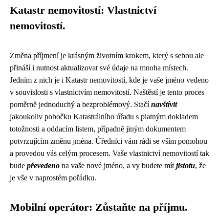
Katastr nemovitostí: Vlastnictví
nemovitostí.
Změna příjmení je krásným životním krokem, který s sebou ale
přináší i nutnost aktualizovat své údaje na mnoha místech.
Jedním z nich je i Katastr nemovitostí, kde je vaše jméno vedeno
v souvislosti s vlastnictvím nemovitostí. Naštěstí je tento proces
poměrně jednoduchý a bezproblémový. Stačí
navštívit
jakoukoliv pobočku Katastrálního úřadu s platným dokladem
totožnosti a oddacím listem, případně jiným dokumentem
potvrzujícím změnu jména. Úředníci vám rádi se vším pomohou
a provedou vás celým procesem. Vaše vlastnictví nemovitostí tak
bude
převedeno
na vaše nové jméno, a vy budete mít
jistotu
, že
je vše v naprostém pořádku.
Mobilní operátor: Zůstaňte na příjmu.