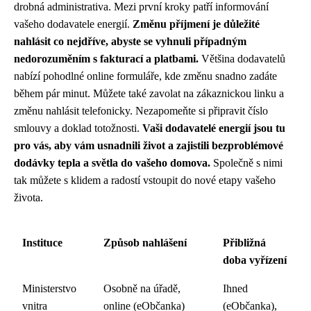
drobná administrativa. Mezi první kroky patří informování
vašeho dodavatele energií.
Změnu příjmení je důležité
nahlásit co nejdříve, abyste se vyhnuli případným
nedorozuměním s fakturací a platbami.
Většina dodavatelů
nabízí pohodlné online formuláře, kde změnu snadno zadáte
během pár minut. Můžete také zavolat na zákaznickou linku a
změnu nahlásit telefonicky. Nezapomeňte si připravit číslo
smlouvy a doklad totožnosti.
Vaši dodavatelé energií jsou tu
pro vás, aby vám usnadnili život a zajistili bezproblémové
dodávky tepla a světla do vašeho domova.
Společně s nimi
tak můžete s klidem a radostí vstoupit do nové etapy vašeho
života.
Instituce
Způsob nahlášení
Přibližná
doba vyřízení
Ministerstvo
Osobně na úřadě,
Ihned
vnitra
online (eObčanka)
(eObčanka),