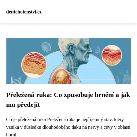
dentehotenstvi.cz
Přeležená ruka: Co způsobuje brnění a jak
mu předejít
Co je přeležená ruka Přeležená ruka je nepříjemný stav, který
vzniká v důsledku dlouhodobého tlaku na nervy a cévy v oblasti
horní...