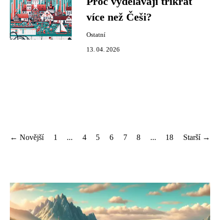
Proč vydělávají třikrát
více než Češi?
Ostatní
13. 04. 2026
← Novější
1
...
4
5
6
7
8
...
18
Starší →